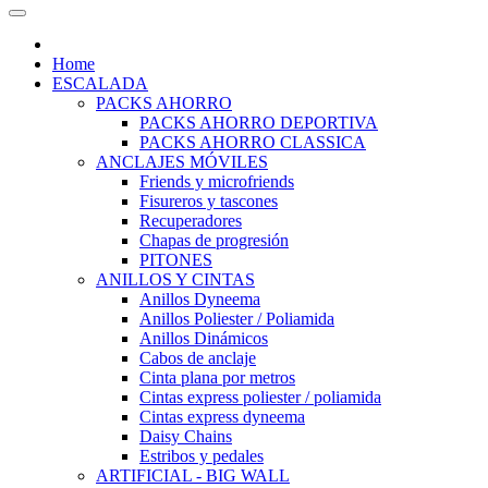
Home
ESCALADA
PACKS AHORRO
PACKS AHORRO DEPORTIVA
PACKS AHORRO CLASSICA
ANCLAJES MÓVILES
Friends y microfriends
Fisureros y tascones
Recuperadores
Chapas de progresión
PITONES
ANILLOS Y CINTAS
Anillos Dyneema
Anillos Poliester / Poliamida
Anillos Dinámicos
Cabos de anclaje
Cinta plana por metros
Cintas express poliester / poliamida
Cintas express dyneema
Daisy Chains
Estribos y pedales
ARTIFICIAL - BIG WALL