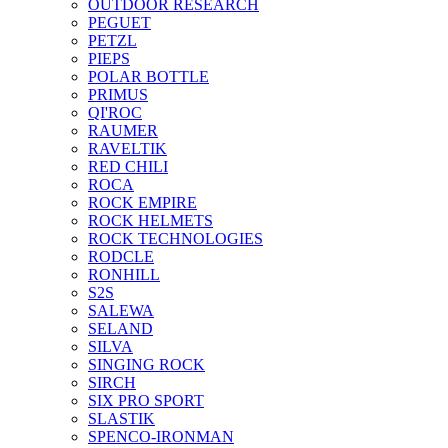
OUTDOOR RESEARCH
PEGUET
PETZL
PIEPS
POLAR BOTTLE
PRIMUS
QI'ROC
RAUMER
RAVELTIK
RED CHILI
ROCA
ROCK EMPIRE
ROCK HELMETS
ROCK TECHNOLOGIES
RODCLE
RONHILL
S2S
SALEWA
SELAND
SILVA
SINGING ROCK
SIRCH
SIX PRO SPORT
SLASTIK
SPENCO-IRONMAN