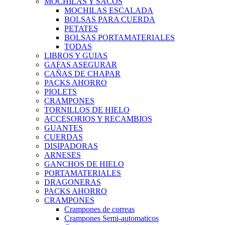
MOCHILAS Y SACOS
MOCHILAS ESCALADA
BOLSAS PARA CUERDA
PETATES
BOLSAS PORTAMATERIALES
TODAS
LIBROS Y GUIAS
GAFAS ASEGURAR
CAÑAS DE CHAPAR
PACKS AHORRO
PIOLETS
CRAMPONES
TORNILLOS DE HIELO
ACCESORIOS Y RECAMBIOS
GUANTES
CUERDAS
DISIPADORAS
ARNESES
GANCHOS DE HIELO
PORTAMATERIALES
DRAGONERAS
PACKS AHORRO
CRAMPONES
Crampones de correas
Crampones Semi-automaticos