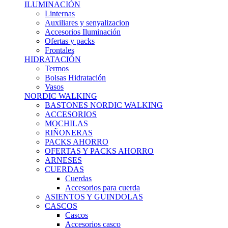
ILUMINACIÓN
Linternas
Auxiliares y senyalizacion
Accesorios Iluminación
Ofertas y packs
Frontales
HIDRATACIÓN
Termos
Bolsas Hidratación
Vasos
NORDIC WALKING
BASTONES NORDIC WALKING
ACCESORIOS
MOCHILAS
RIÑONERAS
PACKS AHORRO
OFERTAS Y PACKS AHORRO
ARNESES
CUERDAS
Cuerdas
Accesorios para cuerda
ASIENTOS Y GUINDOLAS
CASCOS
Cascos
Accesorios casco