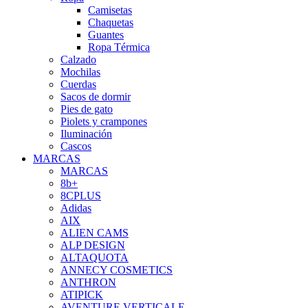
Camisetas
Chaquetas
Guantes
Ropa Térmica
Calzado
Mochilas
Cuerdas
Sacos de dormir
Pies de gato
Piolets y crampones
Iluminación
Cascos
MARCAS
MARCAS
8b+
8CPLUS
Adidas
AIX
ALIEN CAMS
ALP DESIGN
ALTAQUOTA
ANNECY COSMETICS
ANTHRON
ATIPICK
AVENTURE VERTICALE