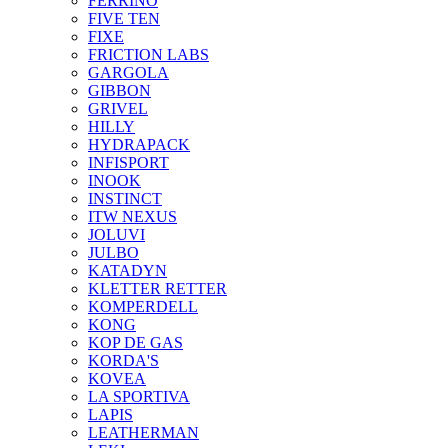
FERRINO
FIVE TEN
FIXE
FRICTION LABS
GARGOLA
GIBBON
GRIVEL
HILLY
HYDRAPACK
INFISPORT
INOOK
INSTINCT
ITW NEXUS
JOLUVI
JULBO
KATADYN
KLETTER RETTER
KOMPERDELL
KONG
KOP DE GAS
KORDA'S
KOVEA
LA SPORTIVA
LAPIS
LEATHERMAN