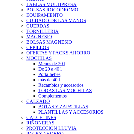
TABLAS MULTIPRESA
BOLSAS ROCODROMO
EQUIPAMIENTO
CUIDADO DE LAS MANOS
CUERDAS
TORNILLERIA
MAGNESIO
BOLSAS MAGNESIO
CEPILLOS
OFERTAS Y PACKS AHORRO
MOCHILAS
Menos de 20 l
De 20 a 40 l
Porta-bebes
más de 40 l
Recambios y accesorios
TODAS LAS MOCHILAS
Complementos
CALZADO
BOTAS Y ZAPATILLAS
PLANTILLAS Y ACCESORIOS
CALCETINES
RIÑONERAS
PROTECCIÓN LLUVIA
PACKS AHORRO