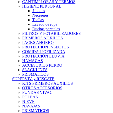
CANTIMPLORAS Y TERMOS
HIGIENE PERSONAL
Jabones
Neceseres
Toallas
Lavado de ropa
Duchas portatiles
FILTROS Y POTABILIZADORES
PRIMEROS AUXILIOS
PACKS AHORRO
PROTECCION INSECTOS
COMIDA LIOFILIZADA
PROTECCIÓN LLUVIA
HAMACAS
ACCESORIOS PERRO
SLACKLINES
PRISMATICOS
SUPERVIV. y RESCATE
KITS PRIMEROS AUXILIOS
OTROS ACCESORIOS
FUNDAS VIVAC
POLEAS
NIEVE
NAVAJAS
PRISMÁTICOS