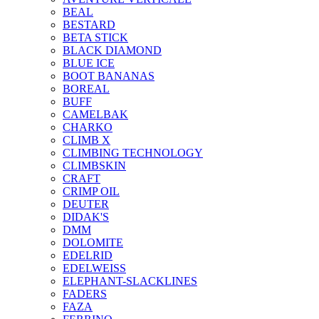
BEAL
BESTARD
BETA STICK
BLACK DIAMOND
BLUE ICE
BOOT BANANAS
BOREAL
BUFF
CAMELBAK
CHARKO
CLIMB X
CLIMBING TECHNOLOGY
CLIMBSKIN
CRAFT
CRIMP OIL
DEUTER
DIDAK'S
DMM
DOLOMITE
EDELRID
EDELWEISS
ELEPHANT-SLACKLINES
FADERS
FAZA