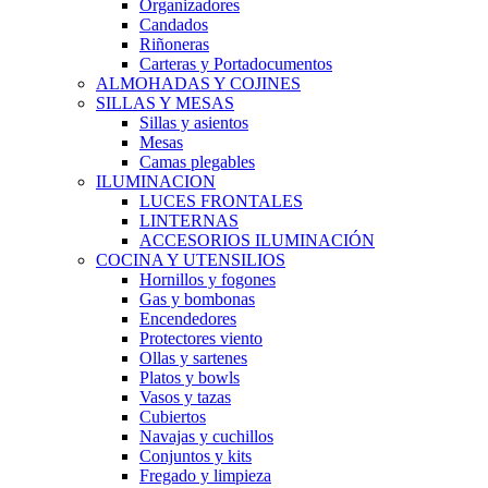
Organizadores
Candados
Riñoneras
Carteras y Portadocumentos
ALMOHADAS Y COJINES
SILLAS Y MESAS
Sillas y asientos
Mesas
Camas plegables
ILUMINACION
LUCES FRONTALES
LINTERNAS
ACCESORIOS ILUMINACIÓN
COCINA Y UTENSILIOS
Hornillos y fogones
Gas y bombonas
Encendedores
Protectores viento
Ollas y sartenes
Platos y bowls
Vasos y tazas
Cubiertos
Navajas y cuchillos
Conjuntos y kits
Fregado y limpieza