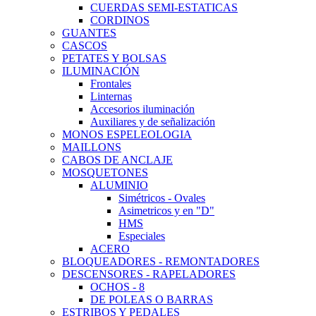
CUERDAS SEMI-ESTATICAS
CORDINOS
GUANTES
CASCOS
PETATES Y BOLSAS
ILUMINACIÓN
Frontales
Linternas
Accesorios iluminación
Auxiliares y de señalización
MONOS ESPELEOLOGIA
MAILLONS
CABOS DE ANCLAJE
MOSQUETONES
ALUMINIO
Simétricos - Ovales
Asimetricos y en "D"
HMS
Especiales
ACERO
BLOQUEADORES - REMONTADORES
DESCENSORES - RAPELADORES
OCHOS - 8
DE POLEAS O BARRAS
ESTRIBOS Y PEDALES