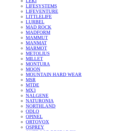
LEKI
LIFESYSTEMS
LIFEVENTURE
LITTLELIFE
LURBEL
MAD ROCK
MADFORM
MAMMUT
MANMAT
MARMOT
METOLIUS
MILLET
MONTURA
MOON
MOUNTAIN HARD WEAR
MSR
MTDE
MX3
NALGENE
NATURONIA
NORTHLAND
ODLO
OPINEL
ORTOVOX
OSPREY