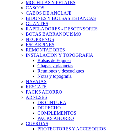
MOCHILAS Y PETATES
CASCOS
CABOS DE ANCLAJE
BIDONES Y BOLSAS ESTANCAS
GUANTES
RAPELADORES - DESCENSORES
BOTAS BARRANQUISMO
NEOPRENOS
ESCARPINES
REMONTADORES
INSTALACION Y TOPOGRAFIA
Bolsas de Equipar
Chapas y plaquetas
Reuniones y descuelgues
Notas y topografia
NAVAJAS
RESCATE
PACKS AHORRO
ARNESES
DE CINTURA
DE PECHO
COMPLEMENTOS
PACKS AHORRO
CUERDAS
PROTECTORES Y ACCESORIOS