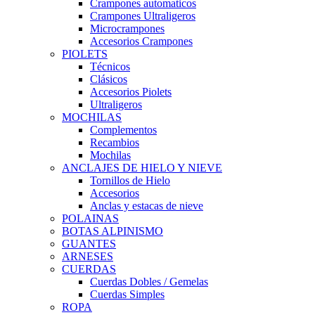
Crampones automaticos
Crampones Ultraligeros
Microcrampones
Accesorios Crampones
PIOLETS
Técnicos
Clásicos
Accesorios Piolets
Ultraligeros
MOCHILAS
Complementos
Recambios
Mochilas
ANCLAJES DE HIELO Y NIEVE
Tornillos de Hielo
Accesorios
Anclas y estacas de nieve
POLAINAS
BOTAS ALPINISMO
GUANTES
ARNESES
CUERDAS
Cuerdas Dobles / Gemelas
Cuerdas Simples
ROPA