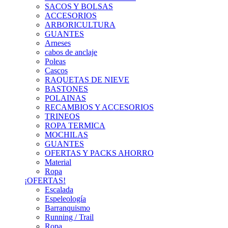
SACOS Y BOLSAS
ACCESORIOS
ARBORICULTURA
GUANTES
Arneses
cabos de anclaje
Poleas
Cascos
RAQUETAS DE NIEVE
BASTONES
POLAINAS
RECAMBIOS Y ACCESORIOS
TRINEOS
ROPA TERMICA
MOCHILAS
GUANTES
OFERTAS Y PACKS AHORRO
Material
Ropa
¡OFERTAS!
Escalada
Espeleología
Barranquismo
Running / Trail
Ropa