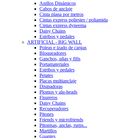
Anillos Dinámicos
Cabos de anclaje
Cinta plana por metros
Cintas express poliester / poliamida
Cintas express dyneema
Daisy Chains
Estribos y pedales
ARTIFICIAL - BIG WALL
Poleas e izado de cargas
Bloqueadores
Ganchos, uñas y fifis
Portamateriales
Estribos y pedales
Petates
Placas multianclaje
Disipadoras
Plomos y alu-heads
Fisureros
Daisy Chains
Recuperadores
Pitones
Friends y microfriends
Pitonisas, anclas, rurps...
Martillos
Guantes