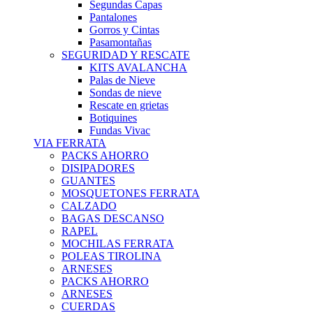
Segundas Capas
Pantalones
Gorros y Cintas
Pasamontañas
SEGURIDAD Y RESCATE
KITS AVALANCHA
Palas de Nieve
Sondas de nieve
Rescate en grietas
Botiquines
Fundas Vivac
VIA FERRATA
PACKS AHORRO
DISIPADORES
GUANTES
MOSQUETONES FERRATA
CALZADO
BAGAS DESCANSO
RAPEL
MOCHILAS FERRATA
POLEAS TIROLINA
ARNESES
PACKS AHORRO
ARNESES
CUERDAS