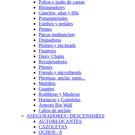
Poleas e izado de cargas
Bloqueadores
Ganchos, uñas y fifis
Portamateriales
Estribos y pedales
Petates
Placas multianclaje
Disipadoras
Plomos y alu-heads
Fisureros
Daisy Chains
Recuperadores
Pitones
Friends y microfriends
Pitonisas, anclas, rurps...
Martillos
Guantes
Rodilleras y Musleras
Hamacas y Guindolas
Arneses Big Wall
Cabos de anclaje
ASEGURADORES / DESCENSORES
AUTOBLOCANTES
CAZOLETAS
OCHOS - 8