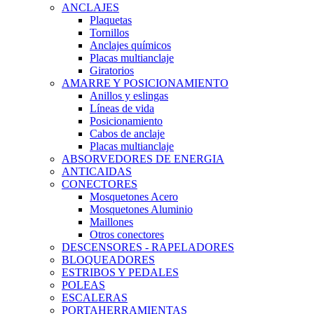
ANCLAJES
Plaquetas
Tornillos
Anclajes químicos
Placas multianclaje
Giratorios
AMARRE Y POSICIONAMIENTO
Anillos y eslingas
Líneas de vida
Posicionamiento
Cabos de anclaje
Placas multianclaje
ABSORVEDORES DE ENERGIA
ANTICAIDAS
CONECTORES
Mosquetones Acero
Mosquetones Aluminio
Maillones
Otros conectores
DESCENSORES - RAPELADORES
BLOQUEADORES
ESTRIBOS Y PEDALES
POLEAS
ESCALERAS
PORTAHERRAMIENTAS