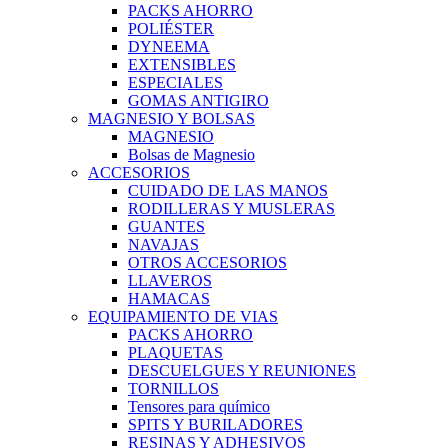
PACKS AHORRO
POLIÉSTER
DYNEEMA
EXTENSIBLES
ESPECIALES
GOMAS ANTIGIRO
MAGNESIO Y BOLSAS
MAGNESIO
Bolsas de Magnesio
ACCESORIOS
CUIDADO DE LAS MANOS
RODILLERAS Y MUSLERAS
GUANTES
NAVAJAS
OTROS ACCESORIOS
LLAVEROS
HAMACAS
EQUIPAMIENTO DE VIAS
PACKS AHORRO
PLAQUETAS
DESCUELGUES Y REUNIONES
TORNILLOS
Tensores para químico
SPITS Y BURILADORES
RESINAS Y ADHESIVOS