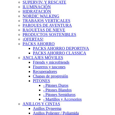
SUPERVIV. Y RESCATE
ILUMINACIÓN
HIDRATACIÓN
NORDIC WALKING
TRABAJOS VERTICALES
PARQUES DE AVENTURA
RAQUETAS DE NIEVE
PRODUCTOS SOSTENIBLES
¡OFERTAS!
PACKS AHORRO
PACKS AHORRO DEPORTIVA
PACKS AHORRO CLASSICA
ANCLAJES MÓVILES
Friends y microfriends
Fisureros y tascones
Recuperadores
Chapas de progresión
PITONES
- Pitones Duros
- Pitones Blandos
- Pitones Semiduros
- Martillos y Accesorios
ANILLOS Y CINTAS
Anillos Dyneema
Anillos Poliester / Poliamida