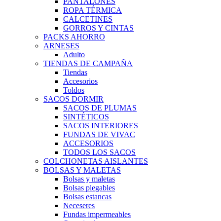
PANTALONES
ROPA TÉRMICA
CALCETINES
GORROS Y CINTAS
PACKS AHORRO
ARNESES
Adulto
TIENDAS DE CAMPAÑA
Tiendas
Accesorios
Toldos
SACOS DORMIR
SACOS DE PLUMAS
SINTÉTICOS
SACOS INTERIORES
FUNDAS DE VIVAC
ACCESORIOS
TODOS LOS SACOS
COLCHONETAS AISLANTES
BOLSAS Y MALETAS
Bolsas y maletas
Bolsas plegables
Bolsas estancas
Neceseres
Fundas impermeables