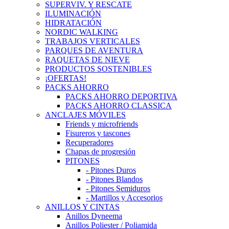
SUPERVIV. Y RESCATE
ILUMINACIÓN
HIDRATACIÓN
NORDIC WALKING
TRABAJOS VERTICALES
PARQUES DE AVENTURA
RAQUETAS DE NIEVE
PRODUCTOS SOSTENIBLES
¡OFERTAS!
PACKS AHORRO
PACKS AHORRO DEPORTIVA
PACKS AHORRO CLASSICA
ANCLAJES MÓVILES
Friends y microfriends
Fisureros y tascones
Recuperadores
Chapas de progresión
PITONES
- Pitones Duros
- Pitones Blandos
- Pitones Semiduros
- Martillos y Accesorios
ANILLOS Y CINTAS
Anillos Dyneema
Anillos Poliester / Poliamida