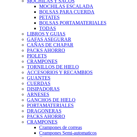
MOCHILAS Y SACOS
MOCHILAS ESCALADA
BOLSAS PARA CUERDA
PETATES
BOLSAS PORTAMATERIALES
TODAS
LIBROS Y GUIAS
GAFAS ASEGURAR
CAÑAS DE CHAPAR
PACKS AHORRO
PIOLETS
CRAMPONES
TORNILLOS DE HIELO
ACCESORIOS Y RECAMBIOS
GUANTES
CUERDAS
DISIPADORAS
ARNESES
GANCHOS DE HIELO
PORTAMATERIALES
DRAGONERAS
PACKS AHORRO
CRAMPONES
Crampones de correas
Crampones Semi-automaticos