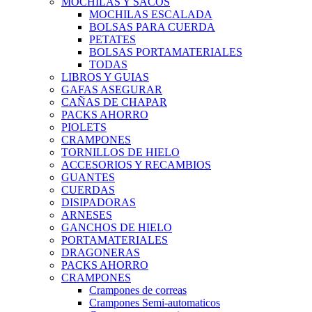
MOCHILAS Y SACOS
MOCHILAS ESCALADA
BOLSAS PARA CUERDA
PETATES
BOLSAS PORTAMATERIALES
TODAS
LIBROS Y GUIAS
GAFAS ASEGURAR
CAÑAS DE CHAPAR
PACKS AHORRO
PIOLETS
CRAMPONES
TORNILLOS DE HIELO
ACCESORIOS Y RECAMBIOS
GUANTES
CUERDAS
DISIPADORAS
ARNESES
GANCHOS DE HIELO
PORTAMATERIALES
DRAGONERAS
PACKS AHORRO
CRAMPONES
Crampones de correas
Crampones Semi-automaticos