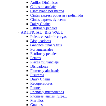
Anillos Dinámicos
Cabos de anclaje
Cinta plana por metros
Cintas express poliester / poliamida
Cintas express dyneema
Daisy Chains
Estribos y pedales
ARTIFICIAL - BIG WALL
Poleas e izado de cargas
Bloqueadores
Ganchos, uñas y fifis
Portamateriales
Estribos y pedales
Petates
Placas multianclaje
Disipadoras
Plomos y alu-heads
Fisureros
Daisy Chains
Recuperadores
Pitones
Friends y microfriends
Pitonisas, anclas, rurps...
Martillos
Guantes