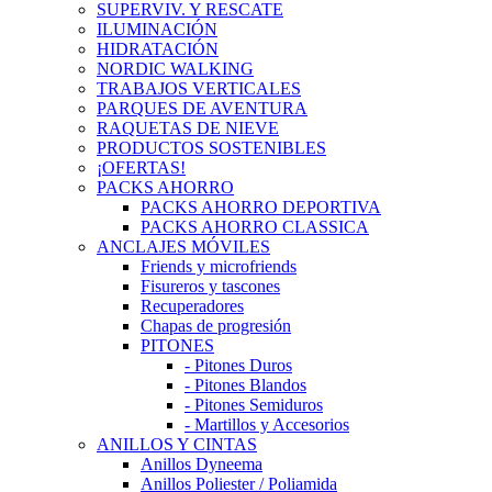
SUPERVIV. Y RESCATE
ILUMINACIÓN
HIDRATACIÓN
NORDIC WALKING
TRABAJOS VERTICALES
PARQUES DE AVENTURA
RAQUETAS DE NIEVE
PRODUCTOS SOSTENIBLES
¡OFERTAS!
PACKS AHORRO
PACKS AHORRO DEPORTIVA
PACKS AHORRO CLASSICA
ANCLAJES MÓVILES
Friends y microfriends
Fisureros y tascones
Recuperadores
Chapas de progresión
PITONES
- Pitones Duros
- Pitones Blandos
- Pitones Semiduros
- Martillos y Accesorios
ANILLOS Y CINTAS
Anillos Dyneema
Anillos Poliester / Poliamida