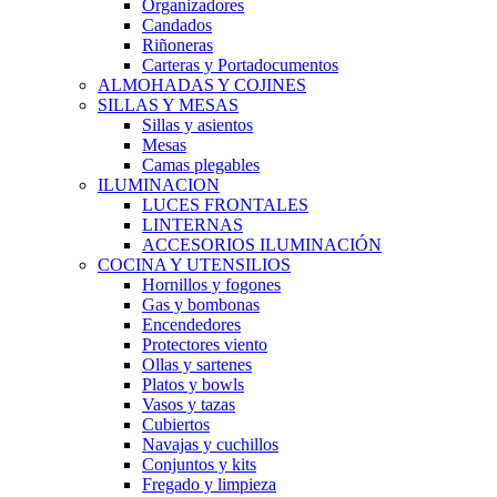
Organizadores
Candados
Riñoneras
Carteras y Portadocumentos
ALMOHADAS Y COJINES
SILLAS Y MESAS
Sillas y asientos
Mesas
Camas plegables
ILUMINACION
LUCES FRONTALES
LINTERNAS
ACCESORIOS ILUMINACIÓN
COCINA Y UTENSILIOS
Hornillos y fogones
Gas y bombonas
Encendedores
Protectores viento
Ollas y sartenes
Platos y bowls
Vasos y tazas
Cubiertos
Navajas y cuchillos
Conjuntos y kits
Fregado y limpieza