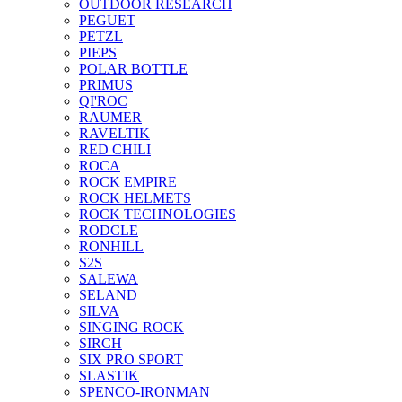
OUTDOOR RESEARCH
PEGUET
PETZL
PIEPS
POLAR BOTTLE
PRIMUS
QI'ROC
RAUMER
RAVELTIK
RED CHILI
ROCA
ROCK EMPIRE
ROCK HELMETS
ROCK TECHNOLOGIES
RODCLE
RONHILL
S2S
SALEWA
SELAND
SILVA
SINGING ROCK
SIRCH
SIX PRO SPORT
SLASTIK
SPENCO-IRONMAN