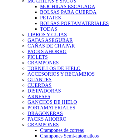
MOCHILAS Y SACOS
MOCHILAS ESCALADA
BOLSAS PARA CUERDA
PETATES
BOLSAS PORTAMATERIALES
TODAS
LIBROS Y GUIAS
GAFAS ASEGURAR
CAÑAS DE CHAPAR
PACKS AHORRO
PIOLETS
CRAMPONES
TORNILLOS DE HIELO
ACCESORIOS Y RECAMBIOS
GUANTES
CUERDAS
DISIPADORAS
ARNESES
GANCHOS DE HIELO
PORTAMATERIALES
DRAGONERAS
PACKS AHORRO
CRAMPONES
Crampones de correas
Crampones Semi-automaticos