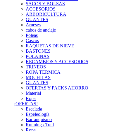
SACOS Y BOLSAS
ACCESORIOS
ARBORICULTURA
GUANTES
Arneses
cabos de anclaje
Poleas
Cascos
RAQUETAS DE NIEVE
BASTONES
POLAINAS
RECAMBIOS Y ACCESORIOS
TRINEOS
ROPA TERMICA
MOCHILAS
GUANTES
OFERTAS Y PACKS AHORRO
Material
Ropa
¡OFERTAS!
Escalada
Espeleología
Barranquismo
Running / Trail
Ropa