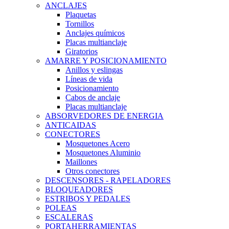
ANCLAJES
Plaquetas
Tornillos
Anclajes químicos
Placas multianclaje
Giratorios
AMARRE Y POSICIONAMIENTO
Anillos y eslingas
Líneas de vida
Posicionamiento
Cabos de anclaje
Placas multianclaje
ABSORVEDORES DE ENERGIA
ANTICAIDAS
CONECTORES
Mosquetones Acero
Mosquetones Aluminio
Maillones
Otros conectores
DESCENSORES - RAPELADORES
BLOQUEADORES
ESTRIBOS Y PEDALES
POLEAS
ESCALERAS
PORTAHERRAMIENTAS