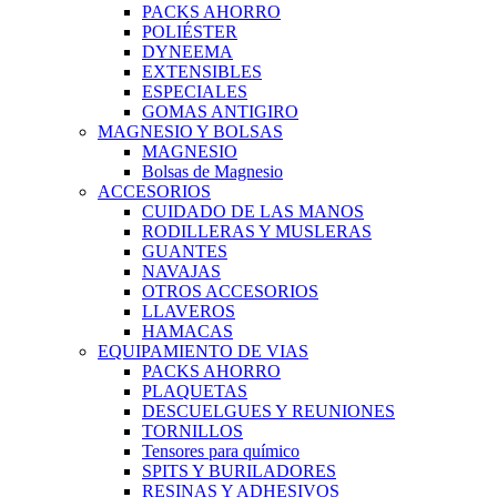
PACKS AHORRO
POLIÉSTER
DYNEEMA
EXTENSIBLES
ESPECIALES
GOMAS ANTIGIRO
MAGNESIO Y BOLSAS
MAGNESIO
Bolsas de Magnesio
ACCESORIOS
CUIDADO DE LAS MANOS
RODILLERAS Y MUSLERAS
GUANTES
NAVAJAS
OTROS ACCESORIOS
LLAVEROS
HAMACAS
EQUIPAMIENTO DE VIAS
PACKS AHORRO
PLAQUETAS
DESCUELGUES Y REUNIONES
TORNILLOS
Tensores para químico
SPITS Y BURILADORES
RESINAS Y ADHESIVOS