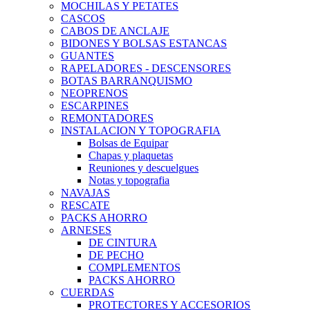
MOCHILAS Y PETATES
CASCOS
CABOS DE ANCLAJE
BIDONES Y BOLSAS ESTANCAS
GUANTES
RAPELADORES - DESCENSORES
BOTAS BARRANQUISMO
NEOPRENOS
ESCARPINES
REMONTADORES
INSTALACION Y TOPOGRAFIA
Bolsas de Equipar
Chapas y plaquetas
Reuniones y descuelgues
Notas y topografia
NAVAJAS
RESCATE
PACKS AHORRO
ARNESES
DE CINTURA
DE PECHO
COMPLEMENTOS
PACKS AHORRO
CUERDAS
PROTECTORES Y ACCESORIOS