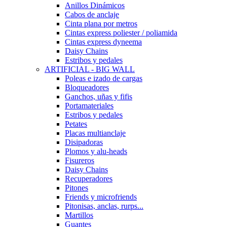
Anillos Dinámicos
Cabos de anclaje
Cinta plana por metros
Cintas express poliester / poliamida
Cintas express dyneema
Daisy Chains
Estribos y pedales
ARTIFICIAL - BIG WALL
Poleas e izado de cargas
Bloqueadores
Ganchos, uñas y fifis
Portamateriales
Estribos y pedales
Petates
Placas multianclaje
Disipadoras
Plomos y alu-heads
Fisureros
Daisy Chains
Recuperadores
Pitones
Friends y microfriends
Pitonisas, anclas, rurps...
Martillos
Guantes