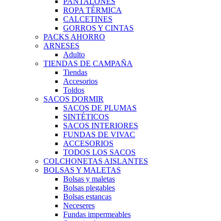
PANTALONES
ROPA TÉRMICA
CALCETINES
GORROS Y CINTAS
PACKS AHORRO
ARNESES
Adulto
TIENDAS DE CAMPAÑA
Tiendas
Accesorios
Toldos
SACOS DORMIR
SACOS DE PLUMAS
SINTÉTICOS
SACOS INTERIORES
FUNDAS DE VIVAC
ACCESORIOS
TODOS LOS SACOS
COLCHONETAS AISLANTES
BOLSAS Y MALETAS
Bolsas y maletas
Bolsas plegables
Bolsas estancas
Neceseres
Fundas impermeables