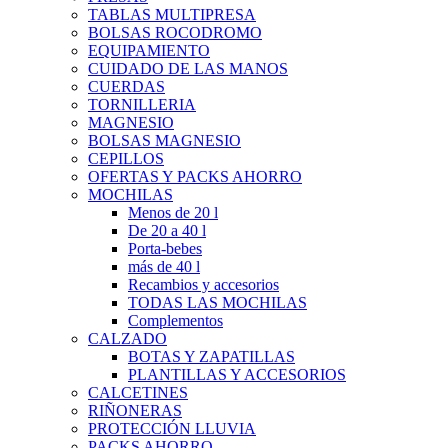
TABLAS MULTIPRESA
BOLSAS ROCODROMO
EQUIPAMIENTO
CUIDADO DE LAS MANOS
CUERDAS
TORNILLERIA
MAGNESIO
BOLSAS MAGNESIO
CEPILLOS
OFERTAS Y PACKS AHORRO
MOCHILAS
Menos de 20 l
De 20 a 40 l
Porta-bebes
más de 40 l
Recambios y accesorios
TODAS LAS MOCHILAS
Complementos
CALZADO
BOTAS Y ZAPATILLAS
PLANTILLAS Y ACCESORIOS
CALCETINES
RIÑONERAS
PROTECCIÓN LLUVIA
PACKS AHORRO