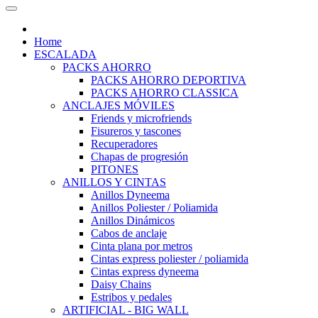
Home
ESCALADA
PACKS AHORRO
PACKS AHORRO DEPORTIVA
PACKS AHORRO CLASSICA
ANCLAJES MÓVILES
Friends y microfriends
Fisureros y tascones
Recuperadores
Chapas de progresión
PITONES
ANILLOS Y CINTAS
Anillos Dyneema
Anillos Poliester / Poliamida
Anillos Dinámicos
Cabos de anclaje
Cinta plana por metros
Cintas express poliester / poliamida
Cintas express dyneema
Daisy Chains
Estribos y pedales
ARTIFICIAL - BIG WALL