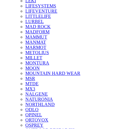
LEKI
LIFESYSTEMS
LIFEVENTURE
LITTLELIFE
LURBEL
MAD ROCK
MADFORM
MAMMUT
MANMAT
MARMOT
METOLIUS
MILLET
MONTURA
MOON
MOUNTAIN HARD WEAR
MSR
MTDE
MX3
NALGENE
NATURONIA
NORTHLAND
ODLO
OPINEL
ORTOVOX
OSPREY