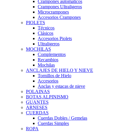
Crampones automaticos
Crampones Ultraligeros
Microcrampones
Accesorios Crampones
PIOLETS
Técnicos
Clásicos
Accesorios Piolets
Ultraligeros
MOCHILAS
Complementos
Recambios
Mochilas
ANCLAJES DE HIELO Y NIEVE
Tornillos de Hielo
Accesorios
Anclas y estacas de nieve
POLAINAS
BOTAS ALPINISMO
GUANTES
ARNESES
CUERDAS
Cuerdas Dobles / Gemelas
Cuerdas Simples
ROPA