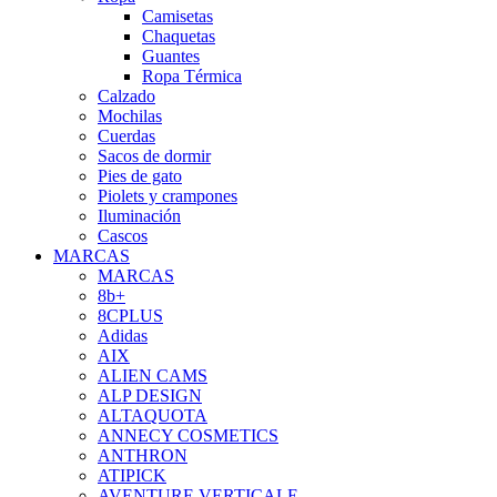
Camisetas
Chaquetas
Guantes
Ropa Térmica
Calzado
Mochilas
Cuerdas
Sacos de dormir
Pies de gato
Piolets y crampones
Iluminación
Cascos
MARCAS
MARCAS
8b+
8CPLUS
Adidas
AIX
ALIEN CAMS
ALP DESIGN
ALTAQUOTA
ANNECY COSMETICS
ANTHRON
ATIPICK
AVENTURE VERTICALE