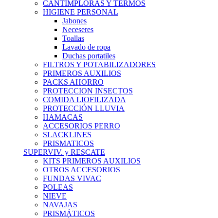
CANTIMPLORAS Y TERMOS
HIGIENE PERSONAL
Jabones
Neceseres
Toallas
Lavado de ropa
Duchas portatiles
FILTROS Y POTABILIZADORES
PRIMEROS AUXILIOS
PACKS AHORRO
PROTECCION INSECTOS
COMIDA LIOFILIZADA
PROTECCIÓN LLUVIA
HAMACAS
ACCESORIOS PERRO
SLACKLINES
PRISMATICOS
SUPERVIV. y RESCATE
KITS PRIMEROS AUXILIOS
OTROS ACCESORIOS
FUNDAS VIVAC
POLEAS
NIEVE
NAVAJAS
PRISMÁTICOS