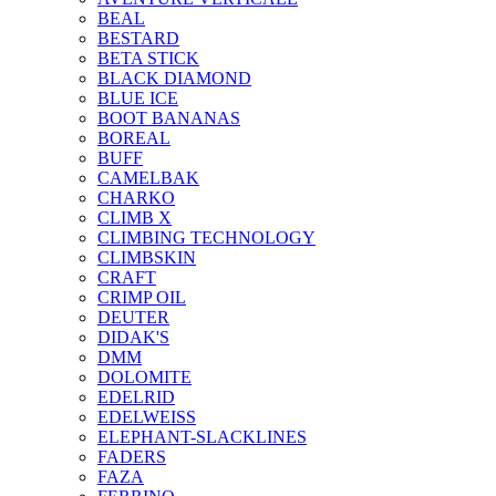
BEAL
BESTARD
BETA STICK
BLACK DIAMOND
BLUE ICE
BOOT BANANAS
BOREAL
BUFF
CAMELBAK
CHARKO
CLIMB X
CLIMBING TECHNOLOGY
CLIMBSKIN
CRAFT
CRIMP OIL
DEUTER
DIDAK'S
DMM
DOLOMITE
EDELRID
EDELWEISS
ELEPHANT-SLACKLINES
FADERS
FAZA