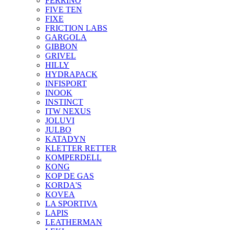
FERRINO
FIVE TEN
FIXE
FRICTION LABS
GARGOLA
GIBBON
GRIVEL
HILLY
HYDRAPACK
INFISPORT
INOOK
INSTINCT
ITW NEXUS
JOLUVI
JULBO
KATADYN
KLETTER RETTER
KOMPERDELL
KONG
KOP DE GAS
KORDA'S
KOVEA
LA SPORTIVA
LAPIS
LEATHERMAN