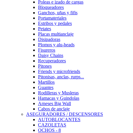
Poleas e izado de cargas
Bloqueadores
Ganchos, uñas y fifis
Portamateriales
Estribos y pedales
Petates
Placas multianclaje
Disipadoras
Plomos y alu-heads
Fisureros
Daisy Chains
Recuperadores
Pitones
Friends y microfriends
Pitonisas, anclas, rurps...
Martillos
Guantes
Rodilleras y Musleras
Hamacas y Guindolas
Arneses Big Wall
Cabos de anclaje
ASEGURADORES / DESCENSORES
AUTOBLOCANTES
CAZOLETAS
OCHOS - 8