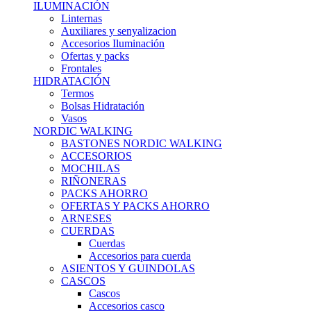
ILUMINACIÓN
Linternas
Auxiliares y senyalizacion
Accesorios Iluminación
Ofertas y packs
Frontales
HIDRATACIÓN
Termos
Bolsas Hidratación
Vasos
NORDIC WALKING
BASTONES NORDIC WALKING
ACCESORIOS
MOCHILAS
RIÑONERAS
PACKS AHORRO
OFERTAS Y PACKS AHORRO
ARNESES
CUERDAS
Cuerdas
Accesorios para cuerda
ASIENTOS Y GUINDOLAS
CASCOS
Cascos
Accesorios casco