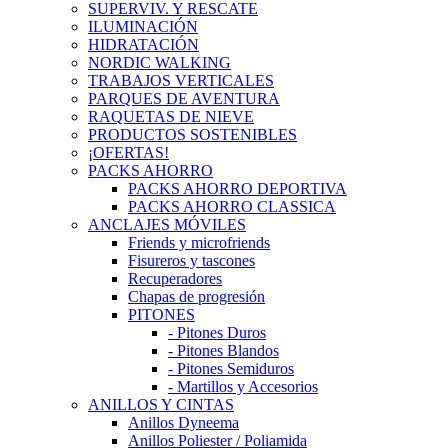
SUPERVIV. Y RESCATE
ILUMINACIÓN
HIDRATACIÓN
NORDIC WALKING
TRABAJOS VERTICALES
PARQUES DE AVENTURA
RAQUETAS DE NIEVE
PRODUCTOS SOSTENIBLES
¡OFERTAS!
PACKS AHORRO
PACKS AHORRO DEPORTIVA
PACKS AHORRO CLASSICA
ANCLAJES MÓVILES
Friends y microfriends
Fisureros y tascones
Recuperadores
Chapas de progresión
PITONES
- Pitones Duros
- Pitones Blandos
- Pitones Semiduros
- Martillos y Accesorios
ANILLOS Y CINTAS
Anillos Dyneema
Anillos Poliester / Poliamida