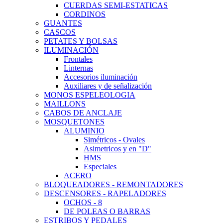
CUERDAS SEMI-ESTATICAS
CORDINOS
GUANTES
CASCOS
PETATES Y BOLSAS
ILUMINACIÓN
Frontales
Linternas
Accesorios iluminación
Auxiliares y de señalización
MONOS ESPELEOLOGIA
MAILLONS
CABOS DE ANCLAJE
MOSQUETONES
ALUMINIO
Simétricos - Ovales
Asimetricos y en "D"
HMS
Especiales
ACERO
BLOQUEADORES - REMONTADORES
DESCENSORES - RAPELADORES
OCHOS - 8
DE POLEAS O BARRAS
ESTRIBOS Y PEDALES