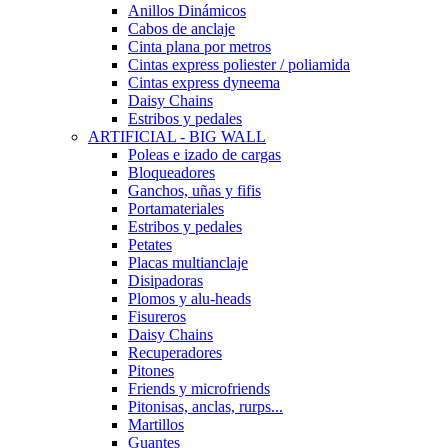
Anillos Dinámicos
Cabos de anclaje
Cinta plana por metros
Cintas express poliester / poliamida
Cintas express dyneema
Daisy Chains
Estribos y pedales
ARTIFICIAL - BIG WALL
Poleas e izado de cargas
Bloqueadores
Ganchos, uñas y fifis
Portamateriales
Estribos y pedales
Petates
Placas multianclaje
Disipadoras
Plomos y alu-heads
Fisureros
Daisy Chains
Recuperadores
Pitones
Friends y microfriends
Pitonisas, anclas, rurps...
Martillos
Guantes