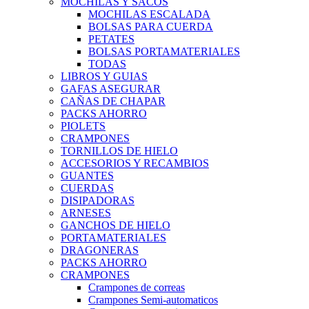
MOCHILAS Y SACOS
MOCHILAS ESCALADA
BOLSAS PARA CUERDA
PETATES
BOLSAS PORTAMATERIALES
TODAS
LIBROS Y GUIAS
GAFAS ASEGURAR
CAÑAS DE CHAPAR
PACKS AHORRO
PIOLETS
CRAMPONES
TORNILLOS DE HIELO
ACCESORIOS Y RECAMBIOS
GUANTES
CUERDAS
DISIPADORAS
ARNESES
GANCHOS DE HIELO
PORTAMATERIALES
DRAGONERAS
PACKS AHORRO
CRAMPONES
Crampones de correas
Crampones Semi-automaticos