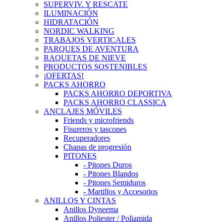
SUPERVIV. Y RESCATE
ILUMINACIÓN
HIDRATACIÓN
NORDIC WALKING
TRABAJOS VERTICALES
PARQUES DE AVENTURA
RAQUETAS DE NIEVE
PRODUCTOS SOSTENIBLES
¡OFERTAS!
PACKS AHORRO
PACKS AHORRO DEPORTIVA
PACKS AHORRO CLASSICA
ANCLAJES MÓVILES
Friends y microfriends
Fisureros y tascones
Recuperadores
Chapas de progresión
PITONES
- Pitones Duros
- Pitones Blandos
- Pitones Semiduros
- Martillos y Accesorios
ANILLOS Y CINTAS
Anillos Dyneema
Anillos Poliester / Poliamida