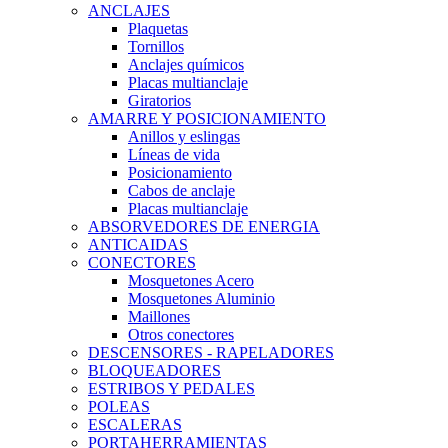
ANCLAJES
Plaquetas
Tornillos
Anclajes químicos
Placas multianclaje
Giratorios
AMARRE Y POSICIONAMIENTO
Anillos y eslingas
Líneas de vida
Posicionamiento
Cabos de anclaje
Placas multianclaje
ABSORVEDORES DE ENERGIA
ANTICAIDAS
CONECTORES
Mosquetones Acero
Mosquetones Aluminio
Maillones
Otros conectores
DESCENSORES - RAPELADORES
BLOQUEADORES
ESTRIBOS Y PEDALES
POLEAS
ESCALERAS
PORTAHERRAMIENTAS