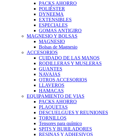
PACKS AHORRO
POLIÉSTER
DYNEEMA
EXTENSIBLES
ESPECIALES
GOMAS ANTIGIRO
MAGNESIO Y BOLSAS
MAGNESIO
Bolsas de Magnesio
ACCESORIOS
CUIDADO DE LAS MANOS
RODILLERAS Y MUSLERAS
GUANTES
NAVAJAS
OTROS ACCESORIOS
LLAVEROS
HAMACAS
EQUIPAMIENTO DE VIAS
PACKS AHORRO
PLAQUETAS
DESCUELGUES Y REUNIONES
TORNILLOS
Tensores para químico
SPITS Y BURILADORES
RESINAS Y ADHESIVOS