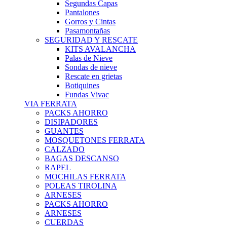
Segundas Capas
Pantalones
Gorros y Cintas
Pasamontañas
SEGURIDAD Y RESCATE
KITS AVALANCHA
Palas de Nieve
Sondas de nieve
Rescate en grietas
Botiquines
Fundas Vivac
VIA FERRATA
PACKS AHORRO
DISIPADORES
GUANTES
MOSQUETONES FERRATA
CALZADO
BAGAS DESCANSO
RAPEL
MOCHILAS FERRATA
POLEAS TIROLINA
ARNESES
PACKS AHORRO
ARNESES
CUERDAS