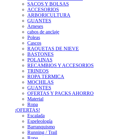
SACOS Y BOLSAS
ACCESORIOS
ARBORICULTURA
GUANTES
Arneses
cabos de anclaje
Poleas
Cascos
RAQUETAS DE NIEVE
BASTONES
POLAINAS
RECAMBIOS Y ACCESORIOS
TRINEOS
ROPA TERMICA
MOCHILAS
GUANTES
OFERTAS Y PACKS AHORRO
Material
Ropa
¡OFERTAS!
Escalada
Espeleología
Barranquismo
Running / Trail
Ropa