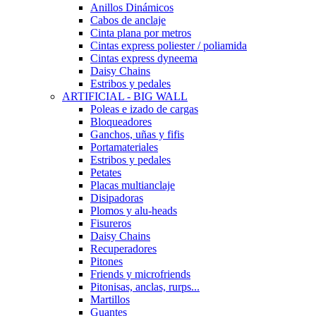
Anillos Dinámicos
Cabos de anclaje
Cinta plana por metros
Cintas express poliester / poliamida
Cintas express dyneema
Daisy Chains
Estribos y pedales
ARTIFICIAL - BIG WALL
Poleas e izado de cargas
Bloqueadores
Ganchos, uñas y fifis
Portamateriales
Estribos y pedales
Petates
Placas multianclaje
Disipadoras
Plomos y alu-heads
Fisureros
Daisy Chains
Recuperadores
Pitones
Friends y microfriends
Pitonisas, anclas, rurps...
Martillos
Guantes