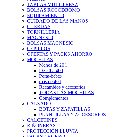
TABLAS MULTIPRESA
BOLSAS ROCODROMO
EQUIPAMIENTO
CUIDADO DE LAS MANOS
CUERDAS
TORNILLERIA
MAGNESIO
BOLSAS MAGNESIO
CEPILLOS
OFERTAS Y PACKS AHORRO
MOCHILAS
Menos de 20 l
De 20 a 40 l
Porta-bebes
más de 40 l
Recambios y accesorios
TODAS LAS MOCHILAS
Complementos
CALZADO
BOTAS Y ZAPATILLAS
PLANTILLAS Y ACCESORIOS
CALCETINES
RIÑONERAS
PROTECCIÓN LLUVIA
PACKS AHORRO