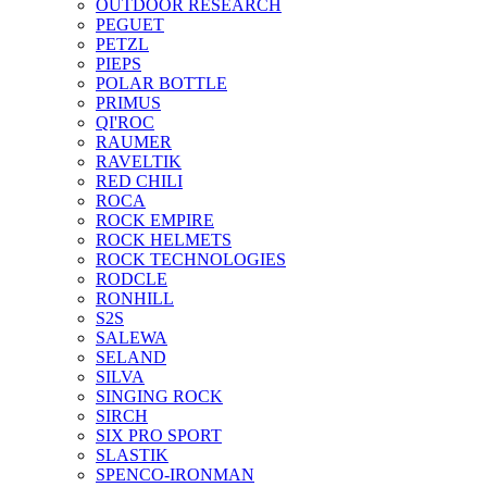
OUTDOOR RESEARCH
PEGUET
PETZL
PIEPS
POLAR BOTTLE
PRIMUS
QI'ROC
RAUMER
RAVELTIK
RED CHILI
ROCA
ROCK EMPIRE
ROCK HELMETS
ROCK TECHNOLOGIES
RODCLE
RONHILL
S2S
SALEWA
SELAND
SILVA
SINGING ROCK
SIRCH
SIX PRO SPORT
SLASTIK
SPENCO-IRONMAN