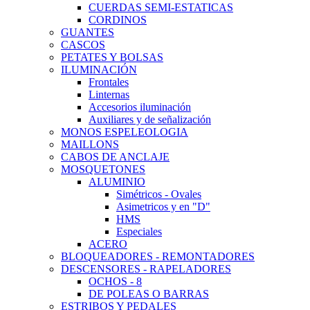
CUERDAS SEMI-ESTATICAS
CORDINOS
GUANTES
CASCOS
PETATES Y BOLSAS
ILUMINACIÓN
Frontales
Linternas
Accesorios iluminación
Auxiliares y de señalización
MONOS ESPELEOLOGIA
MAILLONS
CABOS DE ANCLAJE
MOSQUETONES
ALUMINIO
Simétricos - Ovales
Asimetricos y en "D"
HMS
Especiales
ACERO
BLOQUEADORES - REMONTADORES
DESCENSORES - RAPELADORES
OCHOS - 8
DE POLEAS O BARRAS
ESTRIBOS Y PEDALES