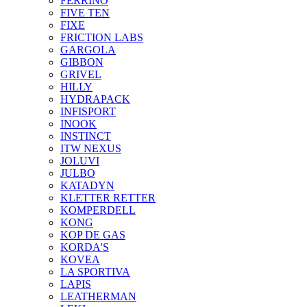
FERRINO
FIVE TEN
FIXE
FRICTION LABS
GARGOLA
GIBBON
GRIVEL
HILLY
HYDRAPACK
INFISPORT
INOOK
INSTINCT
ITW NEXUS
JOLUVI
JULBO
KATADYN
KLETTER RETTER
KOMPERDELL
KONG
KOP DE GAS
KORDA'S
KOVEA
LA SPORTIVA
LAPIS
LEATHERMAN