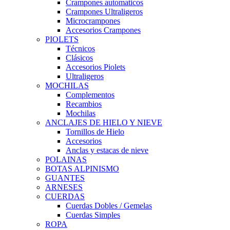
Crampones automaticos
Crampones Ultraligeros
Microcrampones
Accesorios Crampones
PIOLETS
Técnicos
Clásicos
Accesorios Piolets
Ultraligeros
MOCHILAS
Complementos
Recambios
Mochilas
ANCLAJES DE HIELO Y NIEVE
Tornillos de Hielo
Accesorios
Anclas y estacas de nieve
POLAINAS
BOTAS ALPINISMO
GUANTES
ARNESES
CUERDAS
Cuerdas Dobles / Gemelas
Cuerdas Simples
ROPA