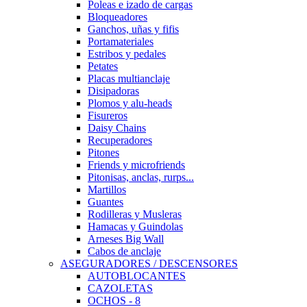
Poleas e izado de cargas
Bloqueadores
Ganchos, uñas y fifis
Portamateriales
Estribos y pedales
Petates
Placas multianclaje
Disipadoras
Plomos y alu-heads
Fisureros
Daisy Chains
Recuperadores
Pitones
Friends y microfriends
Pitonisas, anclas, rurps...
Martillos
Guantes
Rodilleras y Musleras
Hamacas y Guindolas
Arneses Big Wall
Cabos de anclaje
ASEGURADORES / DESCENSORES
AUTOBLOCANTES
CAZOLETAS
OCHOS - 8