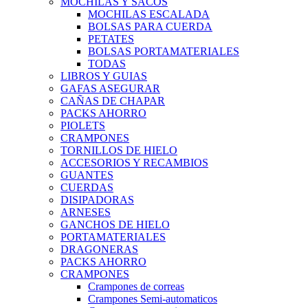
MOCHILAS Y SACOS
MOCHILAS ESCALADA
BOLSAS PARA CUERDA
PETATES
BOLSAS PORTAMATERIALES
TODAS
LIBROS Y GUIAS
GAFAS ASEGURAR
CAÑAS DE CHAPAR
PACKS AHORRO
PIOLETS
CRAMPONES
TORNILLOS DE HIELO
ACCESORIOS Y RECAMBIOS
GUANTES
CUERDAS
DISIPADORAS
ARNESES
GANCHOS DE HIELO
PORTAMATERIALES
DRAGONERAS
PACKS AHORRO
CRAMPONES
Crampones de correas
Crampones Semi-automaticos