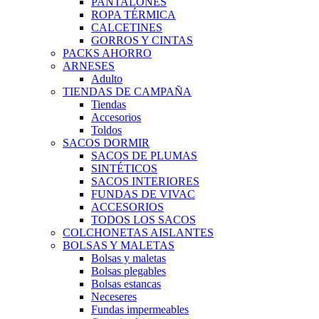
PANTALONES
ROPA TÉRMICA
CALCETINES
GORROS Y CINTAS
PACKS AHORRO
ARNESES
Adulto
TIENDAS DE CAMPAÑA
Tiendas
Accesorios
Toldos
SACOS DORMIR
SACOS DE PLUMAS
SINTÉTICOS
SACOS INTERIORES
FUNDAS DE VIVAC
ACCESORIOS
TODOS LOS SACOS
COLCHONETAS AISLANTES
BOLSAS Y MALETAS
Bolsas y maletas
Bolsas plegables
Bolsas estancas
Neceseres
Fundas impermeables