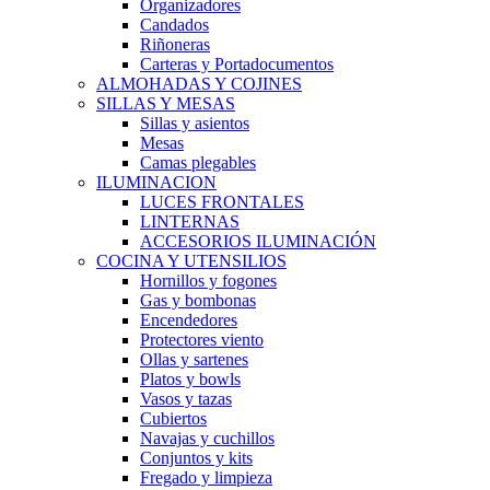
Organizadores
Candados
Riñoneras
Carteras y Portadocumentos
ALMOHADAS Y COJINES
SILLAS Y MESAS
Sillas y asientos
Mesas
Camas plegables
ILUMINACION
LUCES FRONTALES
LINTERNAS
ACCESORIOS ILUMINACIÓN
COCINA Y UTENSILIOS
Hornillos y fogones
Gas y bombonas
Encendedores
Protectores viento
Ollas y sartenes
Platos y bowls
Vasos y tazas
Cubiertos
Navajas y cuchillos
Conjuntos y kits
Fregado y limpieza