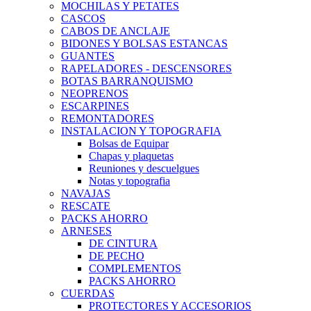
MOCHILAS Y PETATES
CASCOS
CABOS DE ANCLAJE
BIDONES Y BOLSAS ESTANCAS
GUANTES
RAPELADORES - DESCENSORES
BOTAS BARRANQUISMO
NEOPRENOS
ESCARPINES
REMONTADORES
INSTALACION Y TOPOGRAFIA
Bolsas de Equipar
Chapas y plaquetas
Reuniones y descuelgues
Notas y topografia
NAVAJAS
RESCATE
PACKS AHORRO
ARNESES
DE CINTURA
DE PECHO
COMPLEMENTOS
PACKS AHORRO
CUERDAS
PROTECTORES Y ACCESORIOS