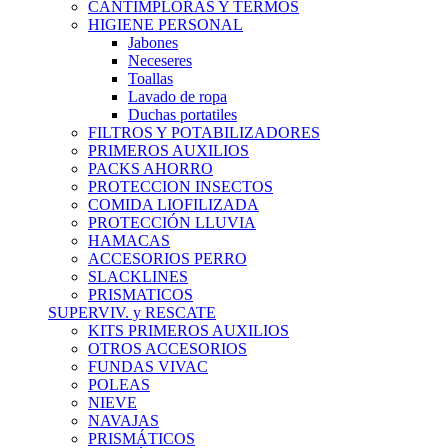
CANTIMPLORAS Y TERMOS
HIGIENE PERSONAL
Jabones
Neceseres
Toallas
Lavado de ropa
Duchas portatiles
FILTROS Y POTABILIZADORES
PRIMEROS AUXILIOS
PACKS AHORRO
PROTECCION INSECTOS
COMIDA LIOFILIZADA
PROTECCIÓN LLUVIA
HAMACAS
ACCESORIOS PERRO
SLACKLINES
PRISMATICOS
SUPERVIV. y RESCATE
KITS PRIMEROS AUXILIOS
OTROS ACCESORIOS
FUNDAS VIVAC
POLEAS
NIEVE
NAVAJAS
PRISMÁTICOS