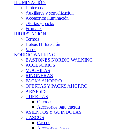
ILUMINACIÓN
Linternas
Auxiliares y senyalizacion
Accesorios Iluminación
Ofertas y packs
Frontales
HIDRATACIÓN
Termos
Bolsas Hidratación
Vasos
NORDIC WALKING
BASTONES NORDIC WALKING
ACCESORIOS
MOCHILAS
RIÑONERAS
PACKS AHORRO
OFERTAS Y PACKS AHORRO
ARNESES
CUERDAS
Cuerdas
Accesorios para cuerda
ASIENTOS Y GUINDOLAS
CASCOS
Cascos
Accesorios casco