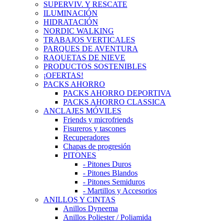
SUPERVIV. Y RESCATE
ILUMINACIÓN
HIDRATACIÓN
NORDIC WALKING
TRABAJOS VERTICALES
PARQUES DE AVENTURA
RAQUETAS DE NIEVE
PRODUCTOS SOSTENIBLES
¡OFERTAS!
PACKS AHORRO
PACKS AHORRO DEPORTIVA
PACKS AHORRO CLASSICA
ANCLAJES MÓVILES
Friends y microfriends
Fisureros y tascones
Recuperadores
Chapas de progresión
PITONES
- Pitones Duros
- Pitones Blandos
- Pitones Semiduros
- Martillos y Accesorios
ANILLOS Y CINTAS
Anillos Dyneema
Anillos Poliester / Poliamida