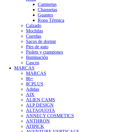
Camisetas
Chaquetas
Guantes
Ropa Térmica
Calzado
Mochilas
Cuerdas
Sacos de dormir
Pies de gato
Piolets y crampones
Iluminación
Cascos
MARCAS
MARCAS
8b+
8CPLUS
Adidas
AIX
ALIEN CAMS
ALP DESIGN
ALTAQUOTA
ANNECY COSMETICS
ANTHRON
ATIPICK
AVENTURE VERTICALE