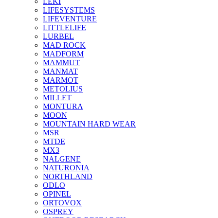
LEKI
LIFESYSTEMS
LIFEVENTURE
LITTLELIFE
LURBEL
MAD ROCK
MADFORM
MAMMUT
MANMAT
MARMOT
METOLIUS
MILLET
MONTURA
MOON
MOUNTAIN HARD WEAR
MSR
MTDE
MX3
NALGENE
NATURONIA
NORTHLAND
ODLO
OPINEL
ORTOVOX
OSPREY