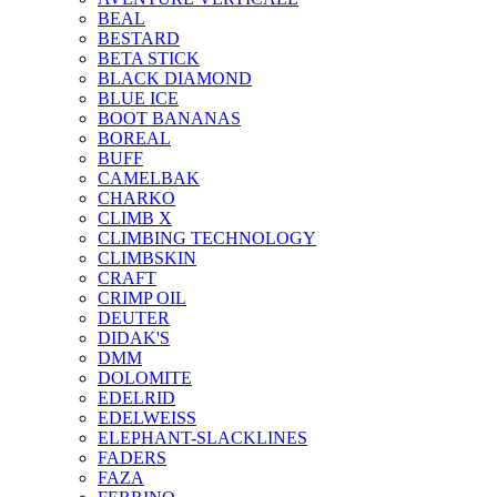
BEAL
BESTARD
BETA STICK
BLACK DIAMOND
BLUE ICE
BOOT BANANAS
BOREAL
BUFF
CAMELBAK
CHARKO
CLIMB X
CLIMBING TECHNOLOGY
CLIMBSKIN
CRAFT
CRIMP OIL
DEUTER
DIDAK'S
DMM
DOLOMITE
EDELRID
EDELWEISS
ELEPHANT-SLACKLINES
FADERS
FAZA