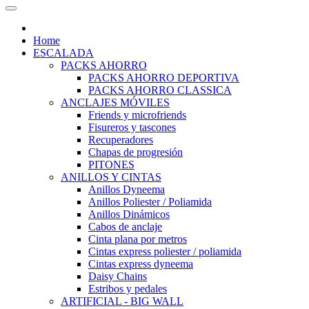
Home
ESCALADA
PACKS AHORRO
PACKS AHORRO DEPORTIVA
PACKS AHORRO CLASSICA
ANCLAJES MÓVILES
Friends y microfriends
Fisureros y tascones
Recuperadores
Chapas de progresión
PITONES
ANILLOS Y CINTAS
Anillos Dyneema
Anillos Poliester / Poliamida
Anillos Dinámicos
Cabos de anclaje
Cinta plana por metros
Cintas express poliester / poliamida
Cintas express dyneema
Daisy Chains
Estribos y pedales
ARTIFICIAL - BIG WALL