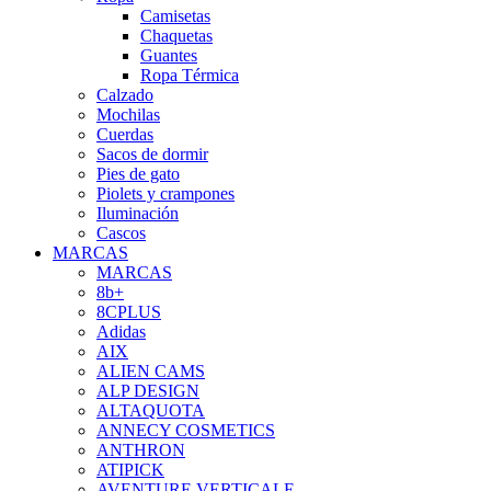
Camisetas
Chaquetas
Guantes
Ropa Térmica
Calzado
Mochilas
Cuerdas
Sacos de dormir
Pies de gato
Piolets y crampones
Iluminación
Cascos
MARCAS
MARCAS
8b+
8CPLUS
Adidas
AIX
ALIEN CAMS
ALP DESIGN
ALTAQUOTA
ANNECY COSMETICS
ANTHRON
ATIPICK
AVENTURE VERTICALE