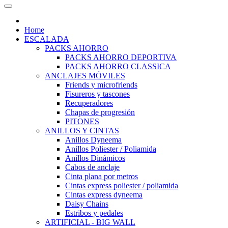
Home
ESCALADA
PACKS AHORRO
PACKS AHORRO DEPORTIVA
PACKS AHORRO CLASSICA
ANCLAJES MÓVILES
Friends y microfriends
Fisureros y tascones
Recuperadores
Chapas de progresión
PITONES
ANILLOS Y CINTAS
Anillos Dyneema
Anillos Poliester / Poliamida
Anillos Dinámicos
Cabos de anclaje
Cinta plana por metros
Cintas express poliester / poliamida
Cintas express dyneema
Daisy Chains
Estribos y pedales
ARTIFICIAL - BIG WALL