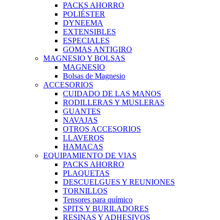
PACKS AHORRO
POLIÉSTER
DYNEEMA
EXTENSIBLES
ESPECIALES
GOMAS ANTIGIRO
MAGNESIO Y BOLSAS
MAGNESIO
Bolsas de Magnesio
ACCESORIOS
CUIDADO DE LAS MANOS
RODILLERAS Y MUSLERAS
GUANTES
NAVAJAS
OTROS ACCESORIOS
LLAVEROS
HAMACAS
EQUIPAMIENTO DE VIAS
PACKS AHORRO
PLAQUETAS
DESCUELGUES Y REUNIONES
TORNILLOS
Tensores para químico
SPITS Y BURILADORES
RESINAS Y ADHESIVOS