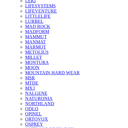
LEKI
LIFESYSTEMS
LIFEVENTURE
LITTLELIFE
LURBEL
MAD ROCK
MADFORM
MAMMUT
MANMAT
MARMOT
METOLIUS
MILLET
MONTURA
MOON
MOUNTAIN HARD WEAR
MSR
MTDE
MX3
NALGENE
NATURONIA
NORTHLAND
ODLO
OPINEL
ORTOVOX
OSPREY