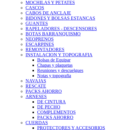
MOCHILAS Y PETATES
CASCOS
CABOS DE ANCLAJE
BIDONES Y BOLSAS ESTANCAS
GUANTES
RAPELADORES - DESCENSORES
BOTAS BARRANQUISMO
NEOPRENOS
ESCARPINES
REMONTADORES
INSTALACION Y TOPOGRAFIA
Bolsas de Equipar
Chapas y plaquetas
Reuniones y descuelgues
Notas y topografia
NAVAJAS
RESCATE
PACKS AHORRO
ARNESES
DE CINTURA
DE PECHO
COMPLEMENTOS
PACKS AHORRO
CUERDAS
PROTECTORES Y ACCESORIOS