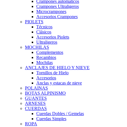
Crampones automaticos
Crampones Ultraligeros
Microcrampones
Accesorios Crampones
PIOLETS
Técnicos
Clásicos
Accesorios Piolets
Ultraligeros
MOCHILAS
Complementos
Recambios
Mochilas
ANCLAJES DE HIELO Y NIEVE
Tornillos de Hielo
Accesorios
Anclas y estacas de nieve
POLAINAS
BOTAS ALPINISMO
GUANTES
ARNESES
CUERDAS
Cuerdas Dobles / Gemelas
Cuerdas Simples
ROPA