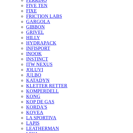
FERRINO
FIVE TEN
FIXE
FRICTION LABS
GARGOLA
GIBBON
GRIVEL
HILLY
HYDRAPACK
INFISPORT
INOOK
INSTINCT
ITW NEXUS
JOLUVI
JULBO
KATADYN
KLETTER RETTER
KOMPERDELL
KONG
KOP DE GAS
KORDA'S
KOVEA
LA SPORTIVA
LAPIS
LEATHERMAN