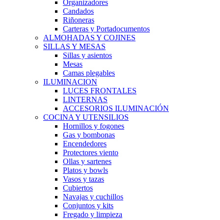
Organizadores
Candados
Riñoneras
Carteras y Portadocumentos
ALMOHADAS Y COJINES
SILLAS Y MESAS
Sillas y asientos
Mesas
Camas plegables
ILUMINACION
LUCES FRONTALES
LINTERNAS
ACCESORIOS ILUMINACIÓN
COCINA Y UTENSILIOS
Hornillos y fogones
Gas y bombonas
Encendedores
Protectores viento
Ollas y sartenes
Platos y bowls
Vasos y tazas
Cubiertos
Navajas y cuchillos
Conjuntos y kits
Fregado y limpieza