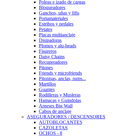
Poleas e izado de cargas
Bloqueadores
Ganchos, uñas y fifis
Portamateriales
Estribos y pedales
Petates
Placas multianclaje
Disipadoras
Plomos y alu-heads
Fisureros
Daisy Chains
Recuperadores
Pitones
Friends y microfriends
Pitonisas, anclas, rurps...
Martillos
Guantes
Rodilleras y Musleras
Hamacas y Guindolas
Arneses Big Wall
Cabos de anclaje
ASEGURADORES / DESCENSORES
AUTOBLOCANTES
CAZOLETAS
OCHOS - 8