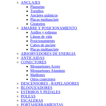
ANCLAJES
Plaquetas
Tornillos
Anclajes químicos
Placas multianclaje
Giratorios
AMARRE Y POSICIONAMIENTO
Anillos y eslingas
Líneas de vida
Posicionamiento
Cabos de anclaje
Placas multianclaje
ABSORVEDORES DE ENERGIA
ANTICAIDAS
CONECTORES
Mosquetones Acero
Mosquetones Aluminio
Maillones
Otros conectores
DESCENSORES - RAPELADORES
BLOQUEADORES
ESTRIBOS Y PEDALES
POLEAS
ESCALERAS
PORTAHERRAMIENTAS