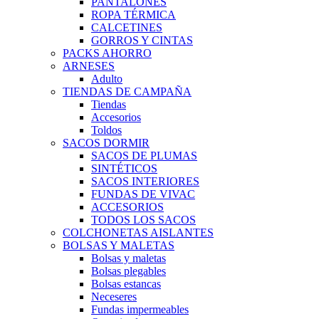
PANTALONES
ROPA TÉRMICA
CALCETINES
GORROS Y CINTAS
PACKS AHORRO
ARNESES
Adulto
TIENDAS DE CAMPAÑA
Tiendas
Accesorios
Toldos
SACOS DORMIR
SACOS DE PLUMAS
SINTÉTICOS
SACOS INTERIORES
FUNDAS DE VIVAC
ACCESORIOS
TODOS LOS SACOS
COLCHONETAS AISLANTES
BOLSAS Y MALETAS
Bolsas y maletas
Bolsas plegables
Bolsas estancas
Neceseres
Fundas impermeables