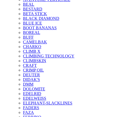
BEAL
BESTARD
BETA STICK
BLACK DIAMOND
BLUE ICE
BOOT BANANAS
BOREAL
BUFF
CAMELBAK
CHARKO
CLIMB X
CLIMBING TECHNOLOGY
CLIMBSKIN
CRAFT
CRIMP OIL
DEUTER
DIDAK'S
DMM
DOLOMITE
EDELRID
EDELWEISS
ELEPHANT-SLACKLINES
FADERS
FAZA