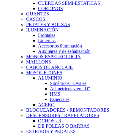
CUERDAS SEMI-ESTATICAS
CORDINOS
GUANTES
CASCOS
PETATES Y BOLSAS
ILUMINACIÓN
Frontales
Linternas
Accesorios iluminación
Auxiliares y de señalización
MONOS ESPELEOLOGIA
MAILLONS
CABOS DE ANCLAJE
MOSQUETONES
ALUMINIO
Simétricos - Ovales
Asimetricos y en "D"
HMS
Especiales
ACERO
BLOQUEADORES - REMONTADORES
DESCENSORES - RAPELADORES
OCHOS - 8
DE POLEAS O BARRAS
ESTRIBOS Y PEDALES