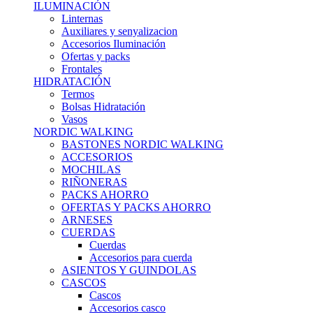
ILUMINACIÓN
Linternas
Auxiliares y senyalizacion
Accesorios Iluminación
Ofertas y packs
Frontales
HIDRATACIÓN
Termos
Bolsas Hidratación
Vasos
NORDIC WALKING
BASTONES NORDIC WALKING
ACCESORIOS
MOCHILAS
RIÑONERAS
PACKS AHORRO
OFERTAS Y PACKS AHORRO
ARNESES
CUERDAS
Cuerdas
Accesorios para cuerda
ASIENTOS Y GUINDOLAS
CASCOS
Cascos
Accesorios casco