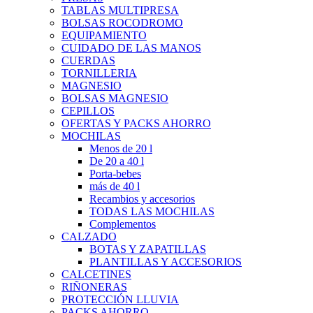
TABLAS MULTIPRESA
BOLSAS ROCODROMO
EQUIPAMIENTO
CUIDADO DE LAS MANOS
CUERDAS
TORNILLERIA
MAGNESIO
BOLSAS MAGNESIO
CEPILLOS
OFERTAS Y PACKS AHORRO
MOCHILAS
Menos de 20 l
De 20 a 40 l
Porta-bebes
más de 40 l
Recambios y accesorios
TODAS LAS MOCHILAS
Complementos
CALZADO
BOTAS Y ZAPATILLAS
PLANTILLAS Y ACCESORIOS
CALCETINES
RIÑONERAS
PROTECCIÓN LLUVIA
PACKS AHORRO