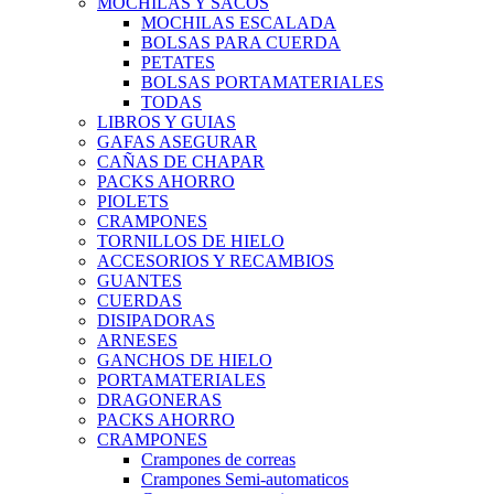
MOCHILAS Y SACOS
MOCHILAS ESCALADA
BOLSAS PARA CUERDA
PETATES
BOLSAS PORTAMATERIALES
TODAS
LIBROS Y GUIAS
GAFAS ASEGURAR
CAÑAS DE CHAPAR
PACKS AHORRO
PIOLETS
CRAMPONES
TORNILLOS DE HIELO
ACCESORIOS Y RECAMBIOS
GUANTES
CUERDAS
DISIPADORAS
ARNESES
GANCHOS DE HIELO
PORTAMATERIALES
DRAGONERAS
PACKS AHORRO
CRAMPONES
Crampones de correas
Crampones Semi-automaticos