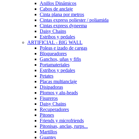
Anillos Dinámicos
Cabos de anclaje
Cinta plana por metros
Cintas express poliester / poliamida
Cintas express dyneema
Daisy Chains
Estribos y pedales
ARTIFICIAL - BIG WALL
Poleas e izado de cargas
Bloqueadores
Ganchos, uñas y fifis
Portamateriales
Estribos y pedales
Petates
Placas multianclaje
Disipadoras
Plomos y alu-heads
Fisureros
Daisy Chains
Recuperadores
Pitones
Friends y microfriends
Pitonisas, anclas, rurps...
Martillos
Guantes