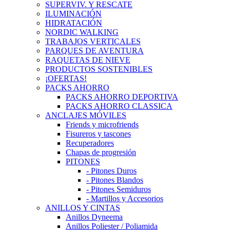
SUPERVIV. Y RESCATE
ILUMINACIÓN
HIDRATACIÓN
NORDIC WALKING
TRABAJOS VERTICALES
PARQUES DE AVENTURA
RAQUETAS DE NIEVE
PRODUCTOS SOSTENIBLES
¡OFERTAS!
PACKS AHORRO
PACKS AHORRO DEPORTIVA
PACKS AHORRO CLASSICA
ANCLAJES MÓVILES
Friends y microfriends
Fisureros y tascones
Recuperadores
Chapas de progresión
PITONES
- Pitones Duros
- Pitones Blandos
- Pitones Semiduros
- Martillos y Accesorios
ANILLOS Y CINTAS
Anillos Dyneema
Anillos Poliester / Poliamida