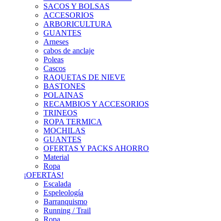
SACOS Y BOLSAS
ACCESORIOS
ARBORICULTURA
GUANTES
Arneses
cabos de anclaje
Poleas
Cascos
RAQUETAS DE NIEVE
BASTONES
POLAINAS
RECAMBIOS Y ACCESORIOS
TRINEOS
ROPA TERMICA
MOCHILAS
GUANTES
OFERTAS Y PACKS AHORRO
Material
Ropa
¡OFERTAS!
Escalada
Espeleología
Barranquismo
Running / Trail
Ropa