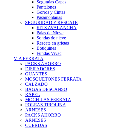
Segundas Capas
Pantalones
Gorros y Cintas
Pasamontañas
SEGURIDAD Y RESCATE
KITS AVALANCHA
Palas de Nieve
Sondas de nieve
Rescate en grietas
Botiquines
Fundas Vivac
VIA FERRATA
PACKS AHORRO
DISIPADORES
GUANTES
MOSQUETONES FERRATA
CALZADO
BAGAS DESCANSO
RAPEL
MOCHILAS FERRATA
POLEAS TIROLINA
ARNESES
PACKS AHORRO
ARNESES
CUERDAS