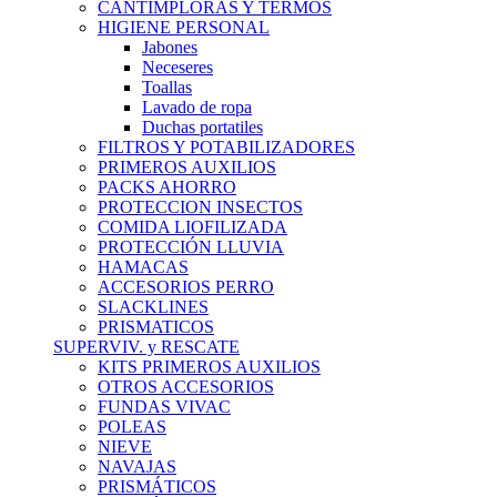
CANTIMPLORAS Y TERMOS
HIGIENE PERSONAL
Jabones
Neceseres
Toallas
Lavado de ropa
Duchas portatiles
FILTROS Y POTABILIZADORES
PRIMEROS AUXILIOS
PACKS AHORRO
PROTECCION INSECTOS
COMIDA LIOFILIZADA
PROTECCIÓN LLUVIA
HAMACAS
ACCESORIOS PERRO
SLACKLINES
PRISMATICOS
SUPERVIV. y RESCATE
KITS PRIMEROS AUXILIOS
OTROS ACCESORIOS
FUNDAS VIVAC
POLEAS
NIEVE
NAVAJAS
PRISMÁTICOS