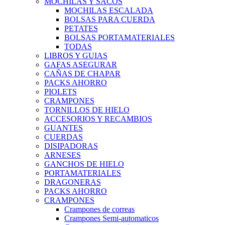
MOCHILAS Y SACOS
MOCHILAS ESCALADA
BOLSAS PARA CUERDA
PETATES
BOLSAS PORTAMATERIALES
TODAS
LIBROS Y GUIAS
GAFAS ASEGURAR
CAÑAS DE CHAPAR
PACKS AHORRO
PIOLETS
CRAMPONES
TORNILLOS DE HIELO
ACCESORIOS Y RECAMBIOS
GUANTES
CUERDAS
DISIPADORAS
ARNESES
GANCHOS DE HIELO
PORTAMATERIALES
DRAGONERAS
PACKS AHORRO
CRAMPONES
Crampones de correas
Crampones Semi-automaticos