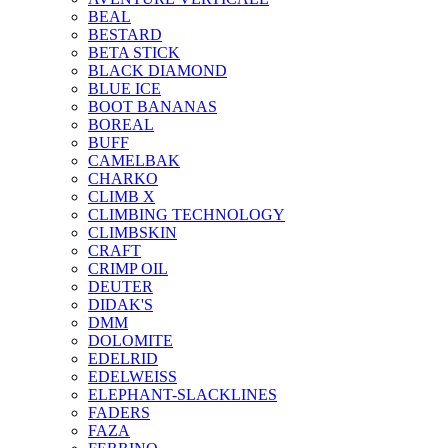
BEAL
BESTARD
BETA STICK
BLACK DIAMOND
BLUE ICE
BOOT BANANAS
BOREAL
BUFF
CAMELBAK
CHARKO
CLIMB X
CLIMBING TECHNOLOGY
CLIMBSKIN
CRAFT
CRIMP OIL
DEUTER
DIDAK'S
DMM
DOLOMITE
EDELRID
EDELWEISS
ELEPHANT-SLACKLINES
FADERS
FAZA