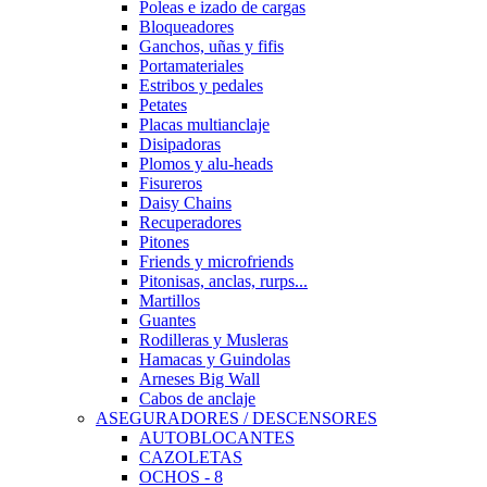
Poleas e izado de cargas
Bloqueadores
Ganchos, uñas y fifis
Portamateriales
Estribos y pedales
Petates
Placas multianclaje
Disipadoras
Plomos y alu-heads
Fisureros
Daisy Chains
Recuperadores
Pitones
Friends y microfriends
Pitonisas, anclas, rurps...
Martillos
Guantes
Rodilleras y Musleras
Hamacas y Guindolas
Arneses Big Wall
Cabos de anclaje
ASEGURADORES / DESCENSORES
AUTOBLOCANTES
CAZOLETAS
OCHOS - 8