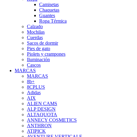
Camisetas
Chaquetas
Guantes
Ropa Térmica
Calzado
Mochilas
Cuerdas
Sacos de dormir
Pies de gato
Piolets y crampones
Iluminación
Cascos
MARCAS
MARCAS
8b+
8CPLUS
Adidas
AIX
ALIEN CAMS
ALP DESIGN
ALTAQUOTA
ANNECY COSMETICS
ANTHRON
ATIPICK
AVENTURE VERTICALE