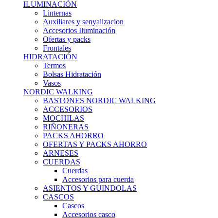
ILUMINACIÓN
Linternas
Auxiliares y senyalizacion
Accesorios Iluminación
Ofertas y packs
Frontales
HIDRATACIÓN
Termos
Bolsas Hidratación
Vasos
NORDIC WALKING
BASTONES NORDIC WALKING
ACCESORIOS
MOCHILAS
RIÑONERAS
PACKS AHORRO
OFERTAS Y PACKS AHORRO
ARNESES
CUERDAS
Cuerdas
Accesorios para cuerda
ASIENTOS Y GUINDOLAS
CASCOS
Cascos
Accesorios casco