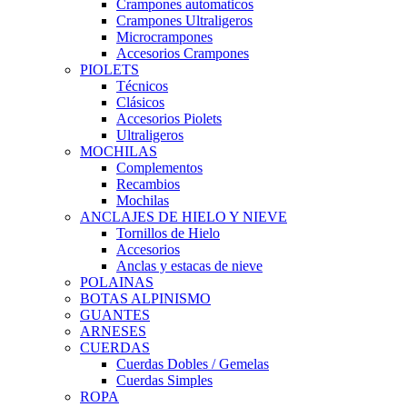
Crampones automaticos
Crampones Ultraligeros
Microcrampones
Accesorios Crampones
PIOLETS
Técnicos
Clásicos
Accesorios Piolets
Ultraligeros
MOCHILAS
Complementos
Recambios
Mochilas
ANCLAJES DE HIELO Y NIEVE
Tornillos de Hielo
Accesorios
Anclas y estacas de nieve
POLAINAS
BOTAS ALPINISMO
GUANTES
ARNESES
CUERDAS
Cuerdas Dobles / Gemelas
Cuerdas Simples
ROPA