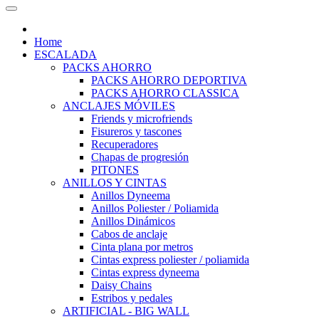
Home
ESCALADA
PACKS AHORRO
PACKS AHORRO DEPORTIVA
PACKS AHORRO CLASSICA
ANCLAJES MÓVILES
Friends y microfriends
Fisureros y tascones
Recuperadores
Chapas de progresión
PITONES
ANILLOS Y CINTAS
Anillos Dyneema
Anillos Poliester / Poliamida
Anillos Dinámicos
Cabos de anclaje
Cinta plana por metros
Cintas express poliester / poliamida
Cintas express dyneema
Daisy Chains
Estribos y pedales
ARTIFICIAL - BIG WALL