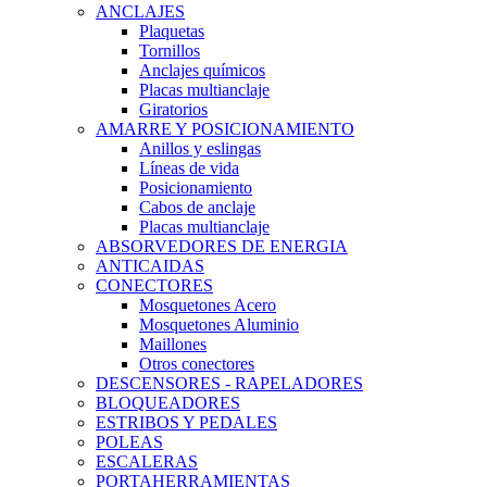
ANCLAJES
Plaquetas
Tornillos
Anclajes químicos
Placas multianclaje
Giratorios
AMARRE Y POSICIONAMIENTO
Anillos y eslingas
Líneas de vida
Posicionamiento
Cabos de anclaje
Placas multianclaje
ABSORVEDORES DE ENERGIA
ANTICAIDAS
CONECTORES
Mosquetones Acero
Mosquetones Aluminio
Maillones
Otros conectores
DESCENSORES - RAPELADORES
BLOQUEADORES
ESTRIBOS Y PEDALES
POLEAS
ESCALERAS
PORTAHERRAMIENTAS