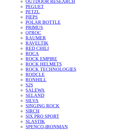
OUTDOOR RESEARCH
PEGUET
PETZL
PIEPS
POLAR BOTTLE
PRIMUS
QI'ROC
RAUMER
RAVELTIK
RED CHILI
ROCA
ROCK EMPIRE
ROCK HELMETS
ROCK TECHNOLOGIES
RODCLE
RONHILL
S2S
SALEWA
SELAND
SILVA
SINGING ROCK
SIRCH
SIX PRO SPORT
SLASTIK
SPENCO-IRONMAN