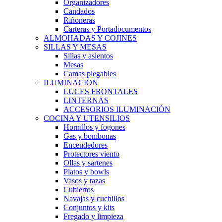
Organizadores
Candados
Riñoneras
Carteras y Portadocumentos
ALMOHADAS Y COJINES
SILLAS Y MESAS
Sillas y asientos
Mesas
Camas plegables
ILUMINACION
LUCES FRONTALES
LINTERNAS
ACCESORIOS ILUMINACIÓN
COCINA Y UTENSILIOS
Hornillos y fogones
Gas y bombonas
Encendedores
Protectores viento
Ollas y sartenes
Platos y bowls
Vasos y tazas
Cubiertos
Navajas y cuchillos
Conjuntos y kits
Fregado y limpieza