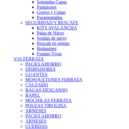
Segundas Capas
Pantalones
Gorros y Cintas
Pasamontañas
SEGURIDAD Y RESCATE
KITS AVALANCHA
Palas de Nieve
Sondas de nieve
Rescate en grietas
Botiquines
Fundas Vivac
VIA FERRATA
PACKS AHORRO
DISIPADORES
GUANTES
MOSQUETONES FERRATA
CALZADO
BAGAS DESCANSO
RAPEL
MOCHILAS FERRATA
POLEAS TIROLINA
ARNESES
PACKS AHORRO
ARNESES
CUERDAS