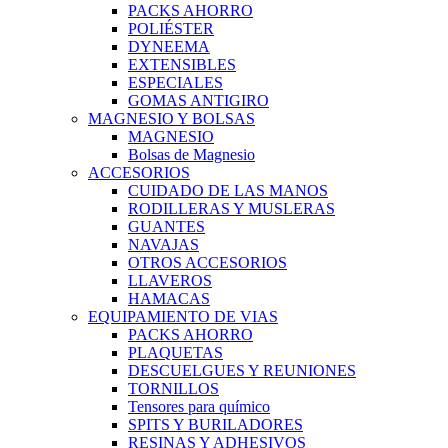
PACKS AHORRO
POLIÉSTER
DYNEEMA
EXTENSIBLES
ESPECIALES
GOMAS ANTIGIRO
MAGNESIO Y BOLSAS
MAGNESIO
Bolsas de Magnesio
ACCESORIOS
CUIDADO DE LAS MANOS
RODILLERAS Y MUSLERAS
GUANTES
NAVAJAS
OTROS ACCESORIOS
LLAVEROS
HAMACAS
EQUIPAMIENTO DE VIAS
PACKS AHORRO
PLAQUETAS
DESCUELGUES Y REUNIONES
TORNILLOS
Tensores para químico
SPITS Y BURILADORES
RESINAS Y ADHESIVOS