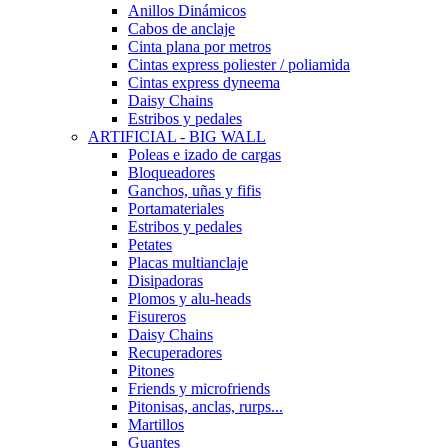
Anillos Dinámicos
Cabos de anclaje
Cinta plana por metros
Cintas express poliester / poliamida
Cintas express dyneema
Daisy Chains
Estribos y pedales
ARTIFICIAL - BIG WALL
Poleas e izado de cargas
Bloqueadores
Ganchos, uñas y fifis
Portamateriales
Estribos y pedales
Petates
Placas multianclaje
Disipadoras
Plomos y alu-heads
Fisureros
Daisy Chains
Recuperadores
Pitones
Friends y microfriends
Pitonisas, anclas, rurps...
Martillos
Guantes