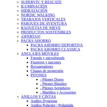
SUPERVIV. Y RESCATE
ILUMINACIÓN
HIDRATACIÓN
NORDIC WALKING
TRABAJOS VERTICALES
PARQUES DE AVENTURA
RAQUETAS DE NIEVE
PRODUCTOS SOSTENIBLES
¡OFERTAS!
PACKS AHORRO
PACKS AHORRO DEPORTIVA
PACKS AHORRO CLASSICA
ANCLAJES MÓVILES
Friends y microfriends
Fisureros y tascones
Recuperadores
Chapas de progresión
PITONES
- Pitones Duros
- Pitones Blandos
- Pitones Semiduros
- Martillos y Accesorios
ANILLOS Y CINTAS
Anillos Dyneema
Anillos Poliester / Poliamida