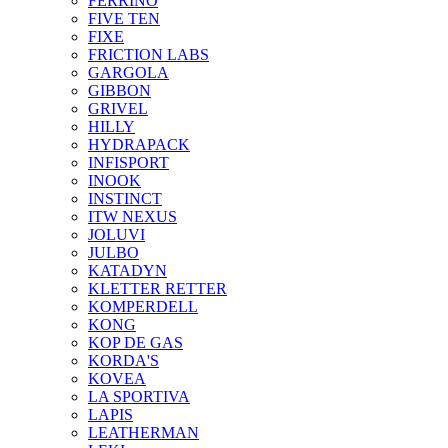
FERRINO
FIVE TEN
FIXE
FRICTION LABS
GARGOLA
GIBBON
GRIVEL
HILLY
HYDRAPACK
INFISPORT
INOOK
INSTINCT
ITW NEXUS
JOLUVI
JULBO
KATADYN
KLETTER RETTER
KOMPERDELL
KONG
KOP DE GAS
KORDA'S
KOVEA
LA SPORTIVA
LAPIS
LEATHERMAN