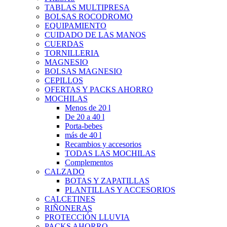
TABLAS MULTIPRESA
BOLSAS ROCODROMO
EQUIPAMIENTO
CUIDADO DE LAS MANOS
CUERDAS
TORNILLERIA
MAGNESIO
BOLSAS MAGNESIO
CEPILLOS
OFERTAS Y PACKS AHORRO
MOCHILAS
Menos de 20 l
De 20 a 40 l
Porta-bebes
más de 40 l
Recambios y accesorios
TODAS LAS MOCHILAS
Complementos
CALZADO
BOTAS Y ZAPATILLAS
PLANTILLAS Y ACCESORIOS
CALCETINES
RIÑONERAS
PROTECCIÓN LLUVIA
PACKS AHORRO