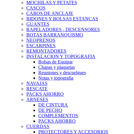
MOCHILAS Y PETATES
CASCOS
CABOS DE ANCLAJE
BIDONES Y BOLSAS ESTANCAS
GUANTES
RAPELADORES - DESCENSORES
BOTAS BARRANQUISMO
NEOPRENOS
ESCARPINES
REMONTADORES
INSTALACION Y TOPOGRAFIA
Bolsas de Equipar
Chapas y plaquetas
Reuniones y descuelgues
Notas y topografia
NAVAJAS
RESCATE
PACKS AHORRO
ARNESES
DE CINTURA
DE PECHO
COMPLEMENTOS
PACKS AHORRO
CUERDAS
PROTECTORES Y ACCESORIOS