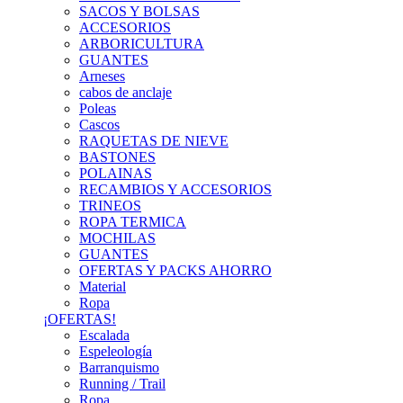
SACOS Y BOLSAS
ACCESORIOS
ARBORICULTURA
GUANTES
Arneses
cabos de anclaje
Poleas
Cascos
RAQUETAS DE NIEVE
BASTONES
POLAINAS
RECAMBIOS Y ACCESORIOS
TRINEOS
ROPA TERMICA
MOCHILAS
GUANTES
OFERTAS Y PACKS AHORRO
Material
Ropa
¡OFERTAS!
Escalada
Espeleología
Barranquismo
Running / Trail
Ropa