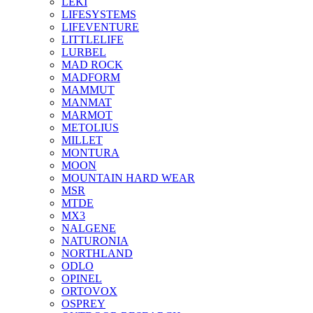
LEKI
LIFESYSTEMS
LIFEVENTURE
LITTLELIFE
LURBEL
MAD ROCK
MADFORM
MAMMUT
MANMAT
MARMOT
METOLIUS
MILLET
MONTURA
MOON
MOUNTAIN HARD WEAR
MSR
MTDE
MX3
NALGENE
NATURONIA
NORTHLAND
ODLO
OPINEL
ORTOVOX
OSPREY