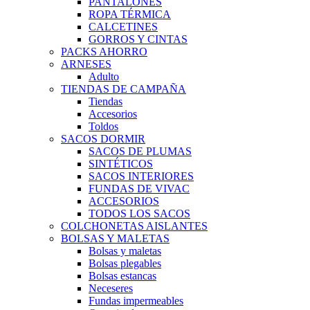
PANTALONES
ROPA TÉRMICA
CALCETINES
GORROS Y CINTAS
PACKS AHORRO
ARNESES
Adulto
TIENDAS DE CAMPAÑA
Tiendas
Accesorios
Toldos
SACOS DORMIR
SACOS DE PLUMAS
SINTÉTICOS
SACOS INTERIORES
FUNDAS DE VIVAC
ACCESORIOS
TODOS LOS SACOS
COLCHONETAS AISLANTES
BOLSAS Y MALETAS
Bolsas y maletas
Bolsas plegables
Bolsas estancas
Neceseres
Fundas impermeables