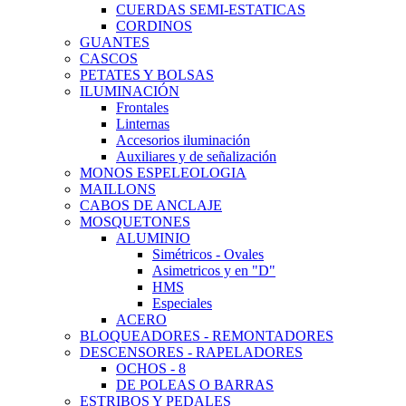
CUERDAS SEMI-ESTATICAS
CORDINOS
GUANTES
CASCOS
PETATES Y BOLSAS
ILUMINACIÓN
Frontales
Linternas
Accesorios iluminación
Auxiliares y de señalización
MONOS ESPELEOLOGIA
MAILLONS
CABOS DE ANCLAJE
MOSQUETONES
ALUMINIO
Simétricos - Ovales
Asimetricos y en "D"
HMS
Especiales
ACERO
BLOQUEADORES - REMONTADORES
DESCENSORES - RAPELADORES
OCHOS - 8
DE POLEAS O BARRAS
ESTRIBOS Y PEDALES