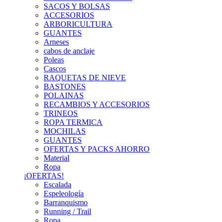
SACOS Y BOLSAS
ACCESORIOS
ARBORICULTURA
GUANTES
Arneses
cabos de anclaje
Poleas
Cascos
RAQUETAS DE NIEVE
BASTONES
POLAINAS
RECAMBIOS Y ACCESORIOS
TRINEOS
ROPA TERMICA
MOCHILAS
GUANTES
OFERTAS Y PACKS AHORRO
Material
Ropa
¡OFERTAS!
Escalada
Espeleología
Barranquismo
Running / Trail
Ropa