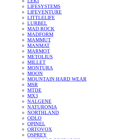
LEKI
LIFESYSTEMS
LIFEVENTURE
LITTLELIFE
LURBEL
MAD ROCK
MADFORM
MAMMUT
MANMAT
MARMOT
METOLIUS
MILLET
MONTURA
MOON
MOUNTAIN HARD WEAR
MSR
MTDE
MX3
NALGENE
NATURONIA
NORTHLAND
ODLO
OPINEL
ORTOVOX
OSPREY