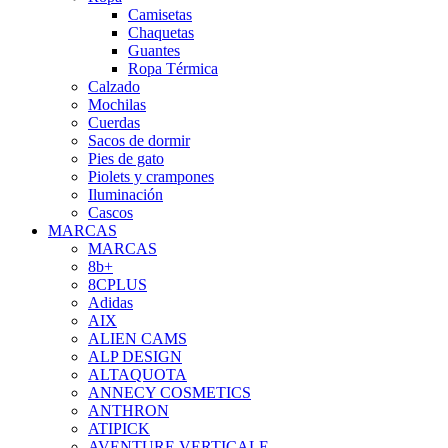
Camisetas
Chaquetas
Guantes
Ropa Térmica
Calzado
Mochilas
Cuerdas
Sacos de dormir
Pies de gato
Piolets y crampones
Iluminación
Cascos
MARCAS
MARCAS
8b+
8CPLUS
Adidas
AIX
ALIEN CAMS
ALP DESIGN
ALTAQUOTA
ANNECY COSMETICS
ANTHRON
ATIPICK
AVENTURE VERTICALE