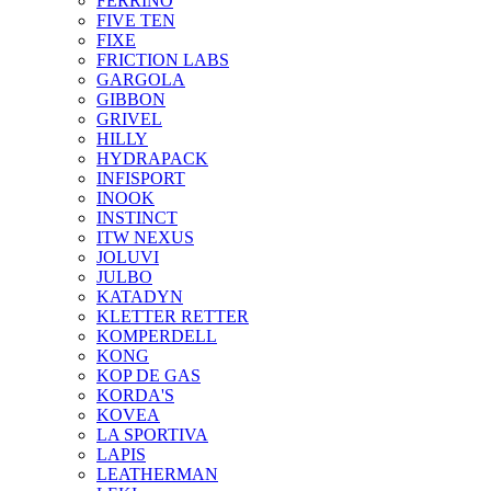
FERRINO
FIVE TEN
FIXE
FRICTION LABS
GARGOLA
GIBBON
GRIVEL
HILLY
HYDRAPACK
INFISPORT
INOOK
INSTINCT
ITW NEXUS
JOLUVI
JULBO
KATADYN
KLETTER RETTER
KOMPERDELL
KONG
KOP DE GAS
KORDA'S
KOVEA
LA SPORTIVA
LAPIS
LEATHERMAN