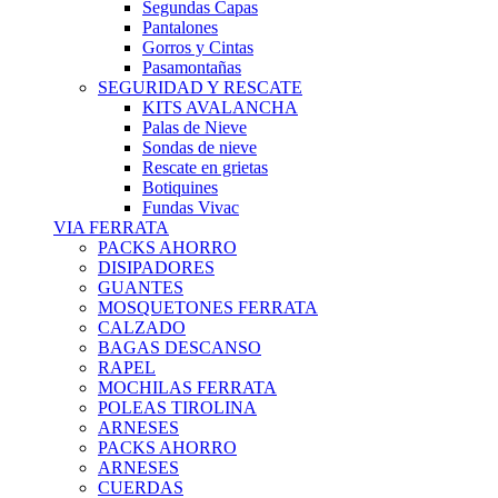
Segundas Capas
Pantalones
Gorros y Cintas
Pasamontañas
SEGURIDAD Y RESCATE
KITS AVALANCHA
Palas de Nieve
Sondas de nieve
Rescate en grietas
Botiquines
Fundas Vivac
VIA FERRATA
PACKS AHORRO
DISIPADORES
GUANTES
MOSQUETONES FERRATA
CALZADO
BAGAS DESCANSO
RAPEL
MOCHILAS FERRATA
POLEAS TIROLINA
ARNESES
PACKS AHORRO
ARNESES
CUERDAS