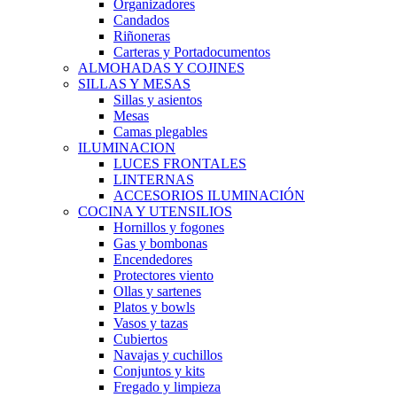
Organizadores
Candados
Riñoneras
Carteras y Portadocumentos
ALMOHADAS Y COJINES
SILLAS Y MESAS
Sillas y asientos
Mesas
Camas plegables
ILUMINACION
LUCES FRONTALES
LINTERNAS
ACCESORIOS ILUMINACIÓN
COCINA Y UTENSILIOS
Hornillos y fogones
Gas y bombonas
Encendedores
Protectores viento
Ollas y sartenes
Platos y bowls
Vasos y tazas
Cubiertos
Navajas y cuchillos
Conjuntos y kits
Fregado y limpieza