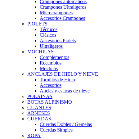
Crampones automaticos
Crampones Ultraligeros
Microcrampones
Accesorios Crampones
PIOLETS
Técnicos
Clásicos
Accesorios Piolets
Ultraligeros
MOCHILAS
Complementos
Recambios
Mochilas
ANCLAJES DE HIELO Y NIEVE
Tornillos de Hielo
Accesorios
Anclas y estacas de nieve
POLAINAS
BOTAS ALPINISMO
GUANTES
ARNESES
CUERDAS
Cuerdas Dobles / Gemelas
Cuerdas Simples
ROPA