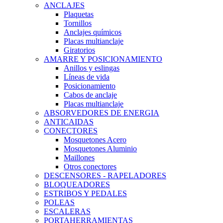
ANCLAJES
Plaquetas
Tornillos
Anclajes químicos
Placas multianclaje
Giratorios
AMARRE Y POSICIONAMIENTO
Anillos y eslingas
Líneas de vida
Posicionamiento
Cabos de anclaje
Placas multianclaje
ABSORVEDORES DE ENERGIA
ANTICAIDAS
CONECTORES
Mosquetones Acero
Mosquetones Aluminio
Maillones
Otros conectores
DESCENSORES - RAPELADORES
BLOQUEADORES
ESTRIBOS Y PEDALES
POLEAS
ESCALERAS
PORTAHERRAMIENTAS