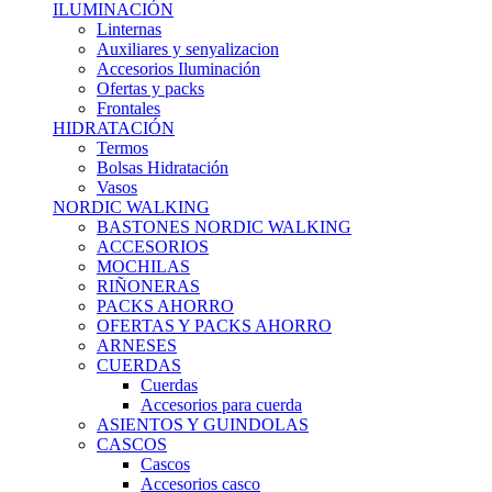
ILUMINACIÓN
Linternas
Auxiliares y senyalizacion
Accesorios Iluminación
Ofertas y packs
Frontales
HIDRATACIÓN
Termos
Bolsas Hidratación
Vasos
NORDIC WALKING
BASTONES NORDIC WALKING
ACCESORIOS
MOCHILAS
RIÑONERAS
PACKS AHORRO
OFERTAS Y PACKS AHORRO
ARNESES
CUERDAS
Cuerdas
Accesorios para cuerda
ASIENTOS Y GUINDOLAS
CASCOS
Cascos
Accesorios casco