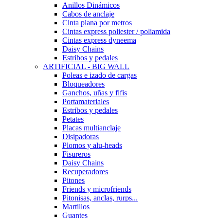
Anillos Dinámicos
Cabos de anclaje
Cinta plana por metros
Cintas express poliester / poliamida
Cintas express dyneema
Daisy Chains
Estribos y pedales
ARTIFICIAL - BIG WALL
Poleas e izado de cargas
Bloqueadores
Ganchos, uñas y fifis
Portamateriales
Estribos y pedales
Petates
Placas multianclaje
Disipadoras
Plomos y alu-heads
Fisureros
Daisy Chains
Recuperadores
Pitones
Friends y microfriends
Pitonisas, anclas, rurps...
Martillos
Guantes