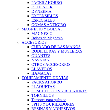
PACKS AHORRO
POLIÉSTER
DYNEEMA
EXTENSIBLES
ESPECIALES
GOMAS ANTIGIRO
MAGNESIO Y BOLSAS
MAGNESIO
Bolsas de Magnesio
ACCESORIOS
CUIDADO DE LAS MANOS
RODILLERAS Y MUSLERAS
GUANTES
NAVAJAS
OTROS ACCESORIOS
LLAVEROS
HAMACAS
EQUIPAMIENTO DE VIAS
PACKS AHORRO
PLAQUETAS
DESCUELGUES Y REUNIONES
TORNILLOS
Tensores para químico
SPITS Y BURILADORES
RESINAS Y ADHESIVOS