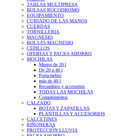
TABLAS MULTIPRESA
BOLSAS ROCODROMO
EQUIPAMIENTO
CUIDADO DE LAS MANOS
CUERDAS
TORNILLERIA
MAGNESIO
BOLSAS MAGNESIO
CEPILLOS
OFERTAS Y PACKS AHORRO
MOCHILAS
Menos de 20 l
De 20 a 40 l
Porta-bebes
más de 40 l
Recambios y accesorios
TODAS LAS MOCHILAS
Complementos
CALZADO
BOTAS Y ZAPATILLAS
PLANTILLAS Y ACCESORIOS
CALCETINES
RIÑONERAS
PROTECCIÓN LLUVIA
PACKS AHORRO