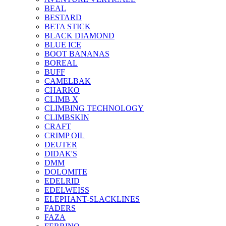
BEAL
BESTARD
BETA STICK
BLACK DIAMOND
BLUE ICE
BOOT BANANAS
BOREAL
BUFF
CAMELBAK
CHARKO
CLIMB X
CLIMBING TECHNOLOGY
CLIMBSKIN
CRAFT
CRIMP OIL
DEUTER
DIDAK'S
DMM
DOLOMITE
EDELRID
EDELWEISS
ELEPHANT-SLACKLINES
FADERS
FAZA