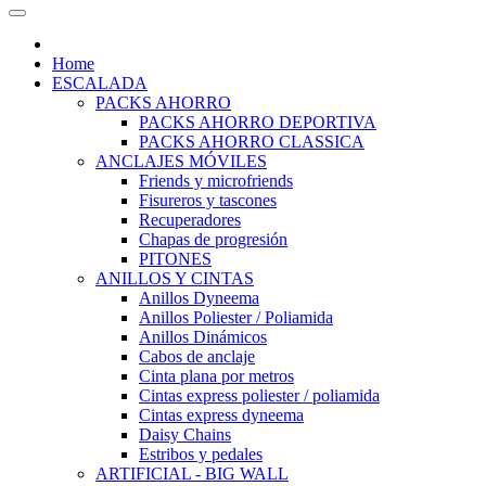
Home
ESCALADA
PACKS AHORRO
PACKS AHORRO DEPORTIVA
PACKS AHORRO CLASSICA
ANCLAJES MÓVILES
Friends y microfriends
Fisureros y tascones
Recuperadores
Chapas de progresión
PITONES
ANILLOS Y CINTAS
Anillos Dyneema
Anillos Poliester / Poliamida
Anillos Dinámicos
Cabos de anclaje
Cinta plana por metros
Cintas express poliester / poliamida
Cintas express dyneema
Daisy Chains
Estribos y pedales
ARTIFICIAL - BIG WALL