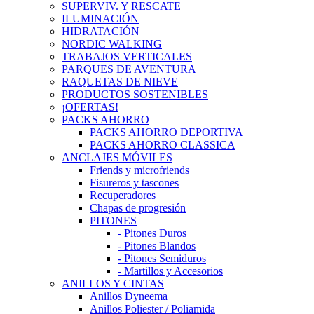
SUPERVIV. Y RESCATE
ILUMINACIÓN
HIDRATACIÓN
NORDIC WALKING
TRABAJOS VERTICALES
PARQUES DE AVENTURA
RAQUETAS DE NIEVE
PRODUCTOS SOSTENIBLES
¡OFERTAS!
PACKS AHORRO
PACKS AHORRO DEPORTIVA
PACKS AHORRO CLASSICA
ANCLAJES MÓVILES
Friends y microfriends
Fisureros y tascones
Recuperadores
Chapas de progresión
PITONES
- Pitones Duros
- Pitones Blandos
- Pitones Semiduros
- Martillos y Accesorios
ANILLOS Y CINTAS
Anillos Dyneema
Anillos Poliester / Poliamida