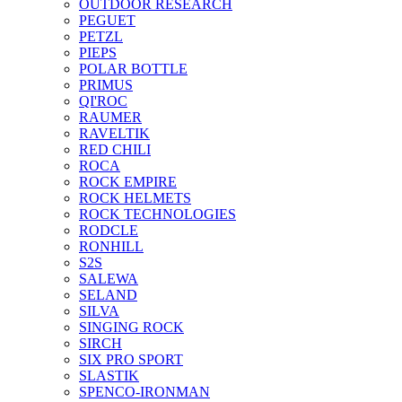
OUTDOOR RESEARCH
PEGUET
PETZL
PIEPS
POLAR BOTTLE
PRIMUS
QI'ROC
RAUMER
RAVELTIK
RED CHILI
ROCA
ROCK EMPIRE
ROCK HELMETS
ROCK TECHNOLOGIES
RODCLE
RONHILL
S2S
SALEWA
SELAND
SILVA
SINGING ROCK
SIRCH
SIX PRO SPORT
SLASTIK
SPENCO-IRONMAN