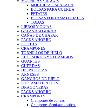
MOCHILAS Y SACOS
MOCHILAS ESCALADA
BOLSAS PARA CUERDA
PETATES
BOLSAS PORTAMATERIALES
TODAS
LIBROS Y GUIAS
GAFAS ASEGURAR
CAÑAS DE CHAPAR
PACKS AHORRO
PIOLETS
CRAMPONES
TORNILLOS DE HIELO
ACCESORIOS Y RECAMBIOS
GUANTES
CUERDAS
DISIPADORAS
ARNESES
GANCHOS DE HIELO
PORTAMATERIALES
DRAGONERAS
PACKS AHORRO
CRAMPONES
Crampones de correas
Crampones Semi-automaticos