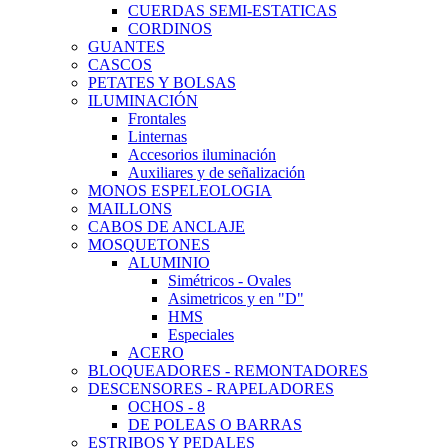
CUERDAS SEMI-ESTATICAS
CORDINOS
GUANTES
CASCOS
PETATES Y BOLSAS
ILUMINACIÓN
Frontales
Linternas
Accesorios iluminación
Auxiliares y de señalización
MONOS ESPELEOLOGIA
MAILLONS
CABOS DE ANCLAJE
MOSQUETONES
ALUMINIO
Simétricos - Ovales
Asimetricos y en "D"
HMS
Especiales
ACERO
BLOQUEADORES - REMONTADORES
DESCENSORES - RAPELADORES
OCHOS - 8
DE POLEAS O BARRAS
ESTRIBOS Y PEDALES