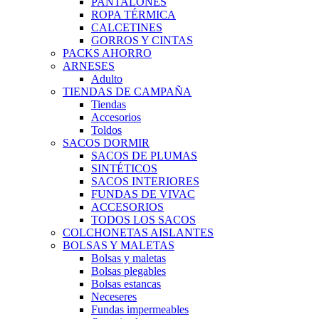
PANTALONES
ROPA TÉRMICA
CALCETINES
GORROS Y CINTAS
PACKS AHORRO
ARNESES
Adulto
TIENDAS DE CAMPAÑA
Tiendas
Accesorios
Toldos
SACOS DORMIR
SACOS DE PLUMAS
SINTÉTICOS
SACOS INTERIORES
FUNDAS DE VIVAC
ACCESORIOS
TODOS LOS SACOS
COLCHONETAS AISLANTES
BOLSAS Y MALETAS
Bolsas y maletas
Bolsas plegables
Bolsas estancas
Neceseres
Fundas impermeables