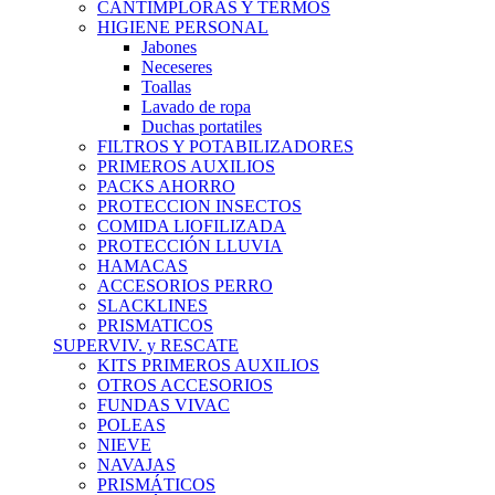
CANTIMPLORAS Y TERMOS
HIGIENE PERSONAL
Jabones
Neceseres
Toallas
Lavado de ropa
Duchas portatiles
FILTROS Y POTABILIZADORES
PRIMEROS AUXILIOS
PACKS AHORRO
PROTECCION INSECTOS
COMIDA LIOFILIZADA
PROTECCIÓN LLUVIA
HAMACAS
ACCESORIOS PERRO
SLACKLINES
PRISMATICOS
SUPERVIV. y RESCATE
KITS PRIMEROS AUXILIOS
OTROS ACCESORIOS
FUNDAS VIVAC
POLEAS
NIEVE
NAVAJAS
PRISMÁTICOS