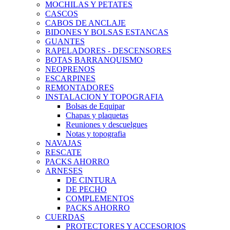
MOCHILAS Y PETATES
CASCOS
CABOS DE ANCLAJE
BIDONES Y BOLSAS ESTANCAS
GUANTES
RAPELADORES - DESCENSORES
BOTAS BARRANQUISMO
NEOPRENOS
ESCARPINES
REMONTADORES
INSTALACION Y TOPOGRAFIA
Bolsas de Equipar
Chapas y plaquetas
Reuniones y descuelgues
Notas y topografia
NAVAJAS
RESCATE
PACKS AHORRO
ARNESES
DE CINTURA
DE PECHO
COMPLEMENTOS
PACKS AHORRO
CUERDAS
PROTECTORES Y ACCESORIOS