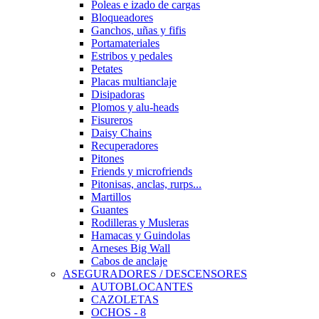
Poleas e izado de cargas
Bloqueadores
Ganchos, uñas y fifis
Portamateriales
Estribos y pedales
Petates
Placas multianclaje
Disipadoras
Plomos y alu-heads
Fisureros
Daisy Chains
Recuperadores
Pitones
Friends y microfriends
Pitonisas, anclas, rurps...
Martillos
Guantes
Rodilleras y Musleras
Hamacas y Guindolas
Arneses Big Wall
Cabos de anclaje
ASEGURADORES / DESCENSORES
AUTOBLOCANTES
CAZOLETAS
OCHOS - 8