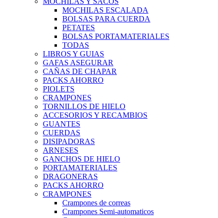
MOCHILAS Y SACOS
MOCHILAS ESCALADA
BOLSAS PARA CUERDA
PETATES
BOLSAS PORTAMATERIALES
TODAS
LIBROS Y GUIAS
GAFAS ASEGURAR
CAÑAS DE CHAPAR
PACKS AHORRO
PIOLETS
CRAMPONES
TORNILLOS DE HIELO
ACCESORIOS Y RECAMBIOS
GUANTES
CUERDAS
DISIPADORAS
ARNESES
GANCHOS DE HIELO
PORTAMATERIALES
DRAGONERAS
PACKS AHORRO
CRAMPONES
Crampones de correas
Crampones Semi-automaticos