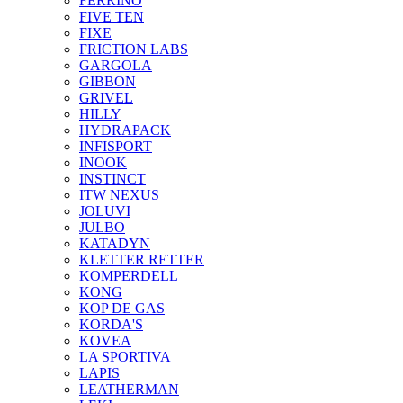
FERRINO
FIVE TEN
FIXE
FRICTION LABS
GARGOLA
GIBBON
GRIVEL
HILLY
HYDRAPACK
INFISPORT
INOOK
INSTINCT
ITW NEXUS
JOLUVI
JULBO
KATADYN
KLETTER RETTER
KOMPERDELL
KONG
KOP DE GAS
KORDA'S
KOVEA
LA SPORTIVA
LAPIS
LEATHERMAN