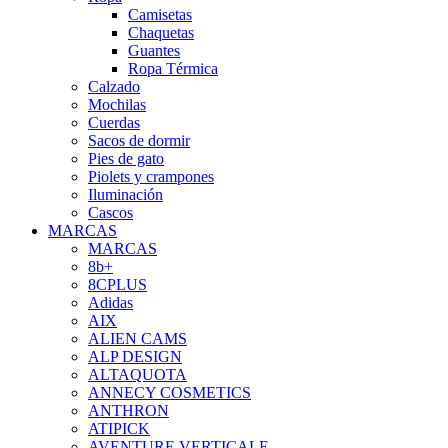
Camisetas
Chaquetas
Guantes
Ropa Térmica
Calzado
Mochilas
Cuerdas
Sacos de dormir
Pies de gato
Piolets y crampones
Iluminación
Cascos
MARCAS
MARCAS
8b+
8CPLUS
Adidas
AIX
ALIEN CAMS
ALP DESIGN
ALTAQUOTA
ANNECY COSMETICS
ANTHRON
ATIPICK
AVENTURE VERTICALE