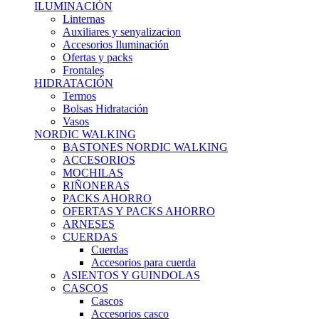
ILUMINACIÓN
Linternas
Auxiliares y senyalizacion
Accesorios Iluminación
Ofertas y packs
Frontales
HIDRATACIÓN
Termos
Bolsas Hidratación
Vasos
NORDIC WALKING
BASTONES NORDIC WALKING
ACCESORIOS
MOCHILAS
RIÑONERAS
PACKS AHORRO
OFERTAS Y PACKS AHORRO
ARNESES
CUERDAS
Cuerdas
Accesorios para cuerda
ASIENTOS Y GUINDOLAS
CASCOS
Cascos
Accesorios casco