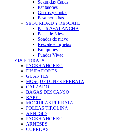
Segundas Capas
Pantalones
Gorros y Cintas
Pasamontañas
SEGURIDAD Y RESCATE
KITS AVALANCHA
Palas de Nieve
Sondas de nieve
Rescate en grietas
Botiquines
Fundas Vivac
VIA FERRATA
PACKS AHORRO
DISIPADORES
GUANTES
MOSQUETONES FERRATA
CALZADO
BAGAS DESCANSO
RAPEL
MOCHILAS FERRATA
POLEAS TIROLINA
ARNESES
PACKS AHORRO
ARNESES
CUERDAS