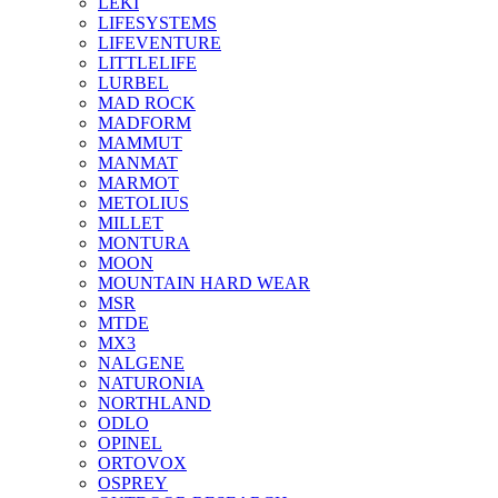
LEKI
LIFESYSTEMS
LIFEVENTURE
LITTLELIFE
LURBEL
MAD ROCK
MADFORM
MAMMUT
MANMAT
MARMOT
METOLIUS
MILLET
MONTURA
MOON
MOUNTAIN HARD WEAR
MSR
MTDE
MX3
NALGENE
NATURONIA
NORTHLAND
ODLO
OPINEL
ORTOVOX
OSPREY