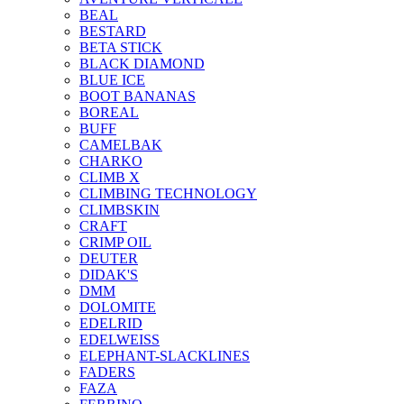
BEAL
BESTARD
BETA STICK
BLACK DIAMOND
BLUE ICE
BOOT BANANAS
BOREAL
BUFF
CAMELBAK
CHARKO
CLIMB X
CLIMBING TECHNOLOGY
CLIMBSKIN
CRAFT
CRIMP OIL
DEUTER
DIDAK'S
DMM
DOLOMITE
EDELRID
EDELWEISS
ELEPHANT-SLACKLINES
FADERS
FAZA