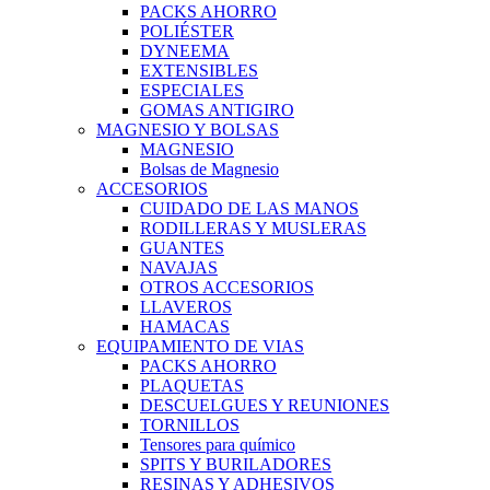
PACKS AHORRO
POLIÉSTER
DYNEEMA
EXTENSIBLES
ESPECIALES
GOMAS ANTIGIRO
MAGNESIO Y BOLSAS
MAGNESIO
Bolsas de Magnesio
ACCESORIOS
CUIDADO DE LAS MANOS
RODILLERAS Y MUSLERAS
GUANTES
NAVAJAS
OTROS ACCESORIOS
LLAVEROS
HAMACAS
EQUIPAMIENTO DE VIAS
PACKS AHORRO
PLAQUETAS
DESCUELGUES Y REUNIONES
TORNILLOS
Tensores para químico
SPITS Y BURILADORES
RESINAS Y ADHESIVOS