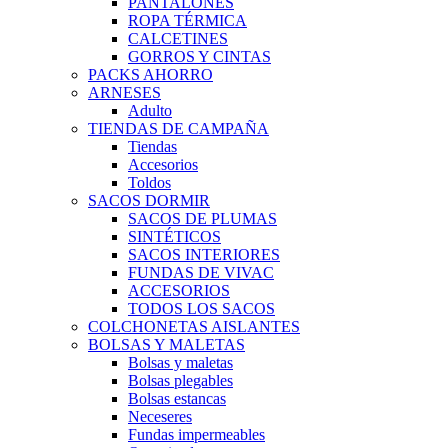
PANTALONES
ROPA TÉRMICA
CALCETINES
GORROS Y CINTAS
PACKS AHORRO
ARNESES
Adulto
TIENDAS DE CAMPAÑA
Tiendas
Accesorios
Toldos
SACOS DORMIR
SACOS DE PLUMAS
SINTÉTICOS
SACOS INTERIORES
FUNDAS DE VIVAC
ACCESORIOS
TODOS LOS SACOS
COLCHONETAS AISLANTES
BOLSAS Y MALETAS
Bolsas y maletas
Bolsas plegables
Bolsas estancas
Neceseres
Fundas impermeables