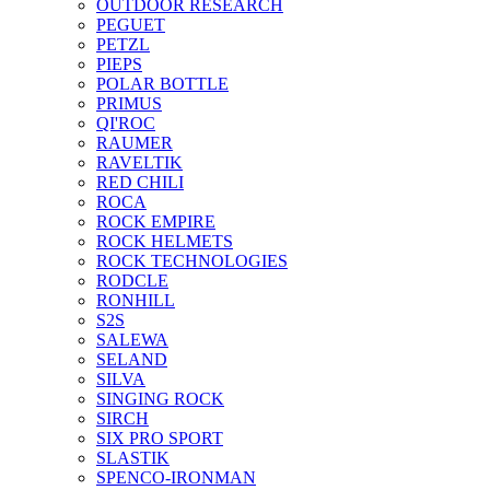
OUTDOOR RESEARCH
PEGUET
PETZL
PIEPS
POLAR BOTTLE
PRIMUS
QI'ROC
RAUMER
RAVELTIK
RED CHILI
ROCA
ROCK EMPIRE
ROCK HELMETS
ROCK TECHNOLOGIES
RODCLE
RONHILL
S2S
SALEWA
SELAND
SILVA
SINGING ROCK
SIRCH
SIX PRO SPORT
SLASTIK
SPENCO-IRONMAN