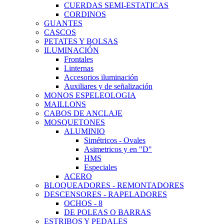
CUERDAS SEMI-ESTATICAS
CORDINOS
GUANTES
CASCOS
PETATES Y BOLSAS
ILUMINACIÓN
Frontales
Linternas
Accesorios iluminación
Auxiliares y de señalización
MONOS ESPELEOLOGIA
MAILLONS
CABOS DE ANCLAJE
MOSQUETONES
ALUMINIO
Simétricos - Ovales
Asimetricos y en "D"
HMS
Especiales
ACERO
BLOQUEADORES - REMONTADORES
DESCENSORES - RAPELADORES
OCHOS - 8
DE POLEAS O BARRAS
ESTRIBOS Y PEDALES