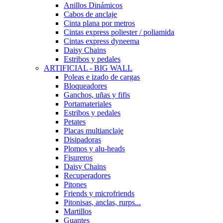
Anillos Dinámicos
Cabos de anclaje
Cinta plana por metros
Cintas express poliester / poliamida
Cintas express dyneema
Daisy Chains
Estribos y pedales
ARTIFICIAL - BIG WALL
Poleas e izado de cargas
Bloqueadores
Ganchos, uñas y fifis
Portamateriales
Estribos y pedales
Petates
Placas multianclaje
Disipadoras
Plomos y alu-heads
Fisureros
Daisy Chains
Recuperadores
Pitones
Friends y microfriends
Pitonisas, anclas, rurps...
Martillos
Guantes