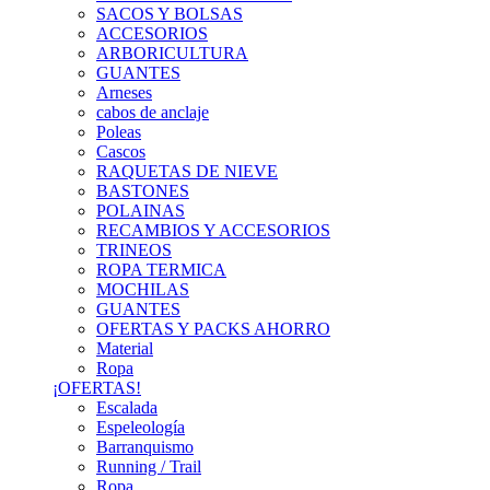
SACOS Y BOLSAS
ACCESORIOS
ARBORICULTURA
GUANTES
Arneses
cabos de anclaje
Poleas
Cascos
RAQUETAS DE NIEVE
BASTONES
POLAINAS
RECAMBIOS Y ACCESORIOS
TRINEOS
ROPA TERMICA
MOCHILAS
GUANTES
OFERTAS Y PACKS AHORRO
Material
Ropa
¡OFERTAS!
Escalada
Espeleología
Barranquismo
Running / Trail
Ropa