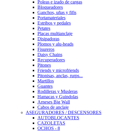
Poleas e izado de cargas
Bloqueadores
Ganchos, uñas y fifis
Portamateriales
Estribos y pedales
Petates
Placas multianclaje
Disipadoras
Plomos y alu-heads
Fisureros
Daisy Chains
Recuperadores
Pitones
Friends y microfriends
Pitonisas, anclas, rurps...
Martillos
Guantes
Rodilleras y Musleras
Hamacas y Guindolas
Arneses Big Wall
Cabos de anclaje
ASEGURADORES / DESCENSORES
AUTOBLOCANTES
CAZOLETAS
OCHOS - 8