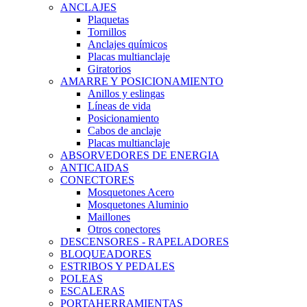
ANCLAJES
Plaquetas
Tornillos
Anclajes químicos
Placas multianclaje
Giratorios
AMARRE Y POSICIONAMIENTO
Anillos y eslingas
Líneas de vida
Posicionamiento
Cabos de anclaje
Placas multianclaje
ABSORVEDORES DE ENERGIA
ANTICAIDAS
CONECTORES
Mosquetones Acero
Mosquetones Aluminio
Maillones
Otros conectores
DESCENSORES - RAPELADORES
BLOQUEADORES
ESTRIBOS Y PEDALES
POLEAS
ESCALERAS
PORTAHERRAMIENTAS