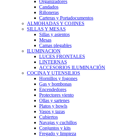
Organizadores
Candados
Riñoneras
Carteras y Portadocumentos
ALMOHADAS Y COJINES
SILLAS Y MESAS
Sillas y asientos
Mesas
Camas plegables
ILUMINACION
LUCES FRONTALES
LINTERNAS
ACCESORIOS ILUMINACIÓN
COCINA Y UTENSILIOS
Hornillos y fogones
Gas y bombonas
Encendedores
Protectores viento
Ollas y sartenes
Platos y bowls
Vasos y tazas
Cubiertos
Navajas y cuchillos
Conjuntos y kits
Fregado y limpieza