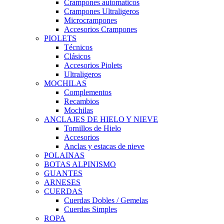
Crampones automaticos
Crampones Ultraligeros
Microcrampones
Accesorios Crampones
PIOLETS
Técnicos
Clásicos
Accesorios Piolets
Ultraligeros
MOCHILAS
Complementos
Recambios
Mochilas
ANCLAJES DE HIELO Y NIEVE
Tornillos de Hielo
Accesorios
Anclas y estacas de nieve
POLAINAS
BOTAS ALPINISMO
GUANTES
ARNESES
CUERDAS
Cuerdas Dobles / Gemelas
Cuerdas Simples
ROPA