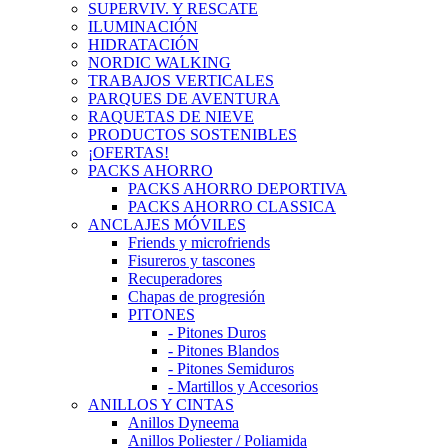
SUPERVIV. Y RESCATE
ILUMINACIÓN
HIDRATACIÓN
NORDIC WALKING
TRABAJOS VERTICALES
PARQUES DE AVENTURA
RAQUETAS DE NIEVE
PRODUCTOS SOSTENIBLES
¡OFERTAS!
PACKS AHORRO
PACKS AHORRO DEPORTIVA
PACKS AHORRO CLASSICA
ANCLAJES MÓVILES
Friends y microfriends
Fisureros y tascones
Recuperadores
Chapas de progresión
PITONES
- Pitones Duros
- Pitones Blandos
- Pitones Semiduros
- Martillos y Accesorios
ANILLOS Y CINTAS
Anillos Dyneema
Anillos Poliester / Poliamida