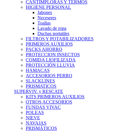
CANTIMPLORAS Y TERMOS
HIGIENE PERSONAL
Jabones
Neceseres
Toallas
Lavado de ropa
Duchas portatiles
FILTROS Y POTABILIZADORES
PRIMEROS AUXILIOS
PACKS AHORRO
PROTECCION INSECTOS
COMIDA LIOFILIZADA
PROTECCIÓN LLUVIA
HAMACAS
ACCESORIOS PERRO
SLACKLINES
PRISMATICOS
SUPERVIV. y RESCATE
KITS PRIMEROS AUXILIOS
OTROS ACCESORIOS
FUNDAS VIVAC
POLEAS
NIEVE
NAVAJAS
PRISMÁTICOS