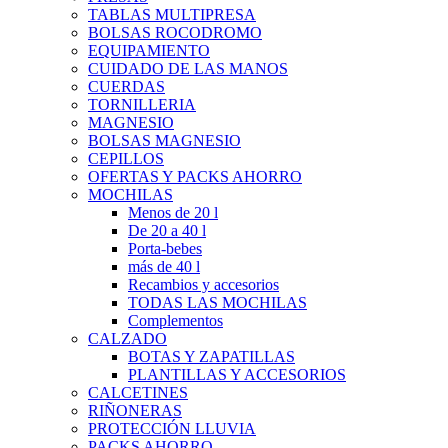
TABLAS MULTIPRESA
BOLSAS ROCODROMO
EQUIPAMIENTO
CUIDADO DE LAS MANOS
CUERDAS
TORNILLERIA
MAGNESIO
BOLSAS MAGNESIO
CEPILLOS
OFERTAS Y PACKS AHORRO
MOCHILAS
Menos de 20 l
De 20 a 40 l
Porta-bebes
más de 40 l
Recambios y accesorios
TODAS LAS MOCHILAS
Complementos
CALZADO
BOTAS Y ZAPATILLAS
PLANTILLAS Y ACCESORIOS
CALCETINES
RIÑONERAS
PROTECCIÓN LLUVIA
PACKS AHORRO