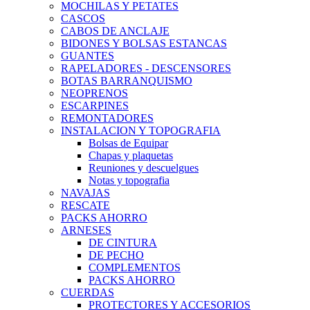
MOCHILAS Y PETATES
CASCOS
CABOS DE ANCLAJE
BIDONES Y BOLSAS ESTANCAS
GUANTES
RAPELADORES - DESCENSORES
BOTAS BARRANQUISMO
NEOPRENOS
ESCARPINES
REMONTADORES
INSTALACION Y TOPOGRAFIA
Bolsas de Equipar
Chapas y plaquetas
Reuniones y descuelgues
Notas y topografia
NAVAJAS
RESCATE
PACKS AHORRO
ARNESES
DE CINTURA
DE PECHO
COMPLEMENTOS
PACKS AHORRO
CUERDAS
PROTECTORES Y ACCESORIOS