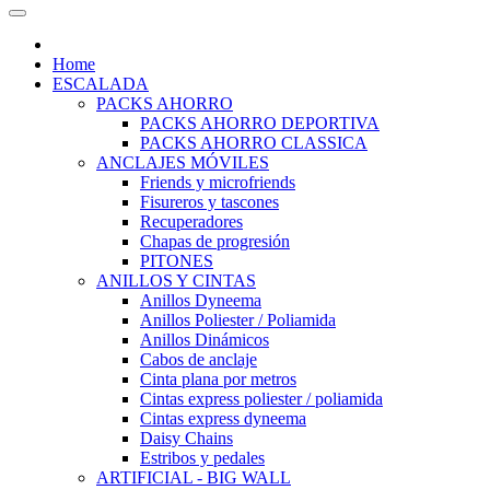
Home
ESCALADA
PACKS AHORRO
PACKS AHORRO DEPORTIVA
PACKS AHORRO CLASSICA
ANCLAJES MÓVILES
Friends y microfriends
Fisureros y tascones
Recuperadores
Chapas de progresión
PITONES
ANILLOS Y CINTAS
Anillos Dyneema
Anillos Poliester / Poliamida
Anillos Dinámicos
Cabos de anclaje
Cinta plana por metros
Cintas express poliester / poliamida
Cintas express dyneema
Daisy Chains
Estribos y pedales
ARTIFICIAL - BIG WALL