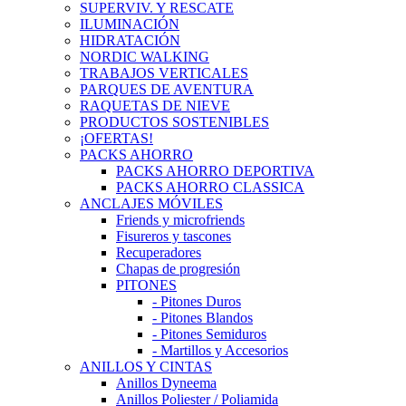
SUPERVIV. Y RESCATE
ILUMINACIÓN
HIDRATACIÓN
NORDIC WALKING
TRABAJOS VERTICALES
PARQUES DE AVENTURA
RAQUETAS DE NIEVE
PRODUCTOS SOSTENIBLES
¡OFERTAS!
PACKS AHORRO
PACKS AHORRO DEPORTIVA
PACKS AHORRO CLASSICA
ANCLAJES MÓVILES
Friends y microfriends
Fisureros y tascones
Recuperadores
Chapas de progresión
PITONES
- Pitones Duros
- Pitones Blandos
- Pitones Semiduros
- Martillos y Accesorios
ANILLOS Y CINTAS
Anillos Dyneema
Anillos Poliester / Poliamida