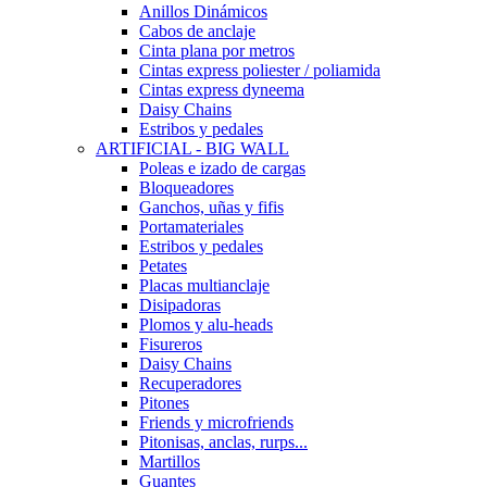
Anillos Dinámicos
Cabos de anclaje
Cinta plana por metros
Cintas express poliester / poliamida
Cintas express dyneema
Daisy Chains
Estribos y pedales
ARTIFICIAL - BIG WALL
Poleas e izado de cargas
Bloqueadores
Ganchos, uñas y fifis
Portamateriales
Estribos y pedales
Petates
Placas multianclaje
Disipadoras
Plomos y alu-heads
Fisureros
Daisy Chains
Recuperadores
Pitones
Friends y microfriends
Pitonisas, anclas, rurps...
Martillos
Guantes