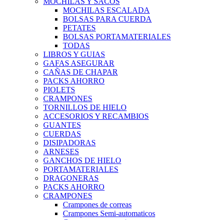
MOCHILAS Y SACOS
MOCHILAS ESCALADA
BOLSAS PARA CUERDA
PETATES
BOLSAS PORTAMATERIALES
TODAS
LIBROS Y GUIAS
GAFAS ASEGURAR
CAÑAS DE CHAPAR
PACKS AHORRO
PIOLETS
CRAMPONES
TORNILLOS DE HIELO
ACCESORIOS Y RECAMBIOS
GUANTES
CUERDAS
DISIPADORAS
ARNESES
GANCHOS DE HIELO
PORTAMATERIALES
DRAGONERAS
PACKS AHORRO
CRAMPONES
Crampones de correas
Crampones Semi-automaticos