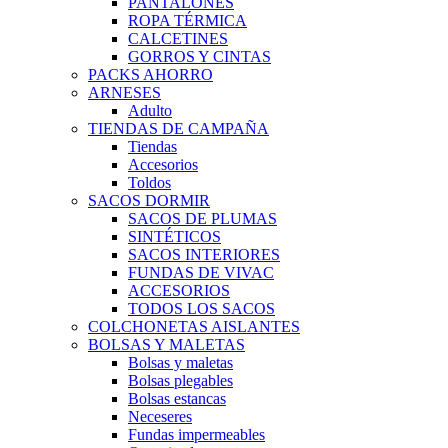
PANTALONES
ROPA TÉRMICA
CALCETINES
GORROS Y CINTAS
PACKS AHORRO
ARNESES
Adulto
TIENDAS DE CAMPAÑA
Tiendas
Accesorios
Toldos
SACOS DORMIR
SACOS DE PLUMAS
SINTÉTICOS
SACOS INTERIORES
FUNDAS DE VIVAC
ACCESORIOS
TODOS LOS SACOS
COLCHONETAS AISLANTES
BOLSAS Y MALETAS
Bolsas y maletas
Bolsas plegables
Bolsas estancas
Neceseres
Fundas impermeables