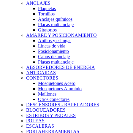
ANCLAJES
Plaquetas
Tornillos
Anclajes químicos
Placas multianclaje
Giratorios
AMARRE Y POSICIONAMIENTO
Anillos y eslingas
Líneas de vida
Posicionamiento
Cabos de anclaje
Placas multianclaje
ABSORVEDORES DE ENERGIA
ANTICAIDAS
CONECTORES
Mosquetones Acero
Mosquetones Aluminio
Maillones
Otros conectores
DESCENSORES - RAPELADORES
BLOQUEADORES
ESTRIBOS Y PEDALES
POLEAS
ESCALERAS
PORTAHERRAMIENTAS