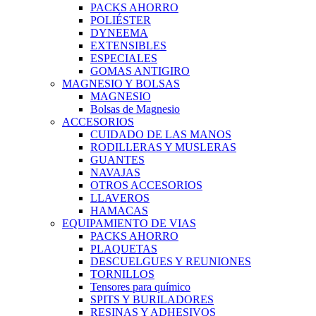
PACKS AHORRO
POLIÉSTER
DYNEEMA
EXTENSIBLES
ESPECIALES
GOMAS ANTIGIRO
MAGNESIO Y BOLSAS
MAGNESIO
Bolsas de Magnesio
ACCESORIOS
CUIDADO DE LAS MANOS
RODILLERAS Y MUSLERAS
GUANTES
NAVAJAS
OTROS ACCESORIOS
LLAVEROS
HAMACAS
EQUIPAMIENTO DE VIAS
PACKS AHORRO
PLAQUETAS
DESCUELGUES Y REUNIONES
TORNILLOS
Tensores para químico
SPITS Y BURILADORES
RESINAS Y ADHESIVOS