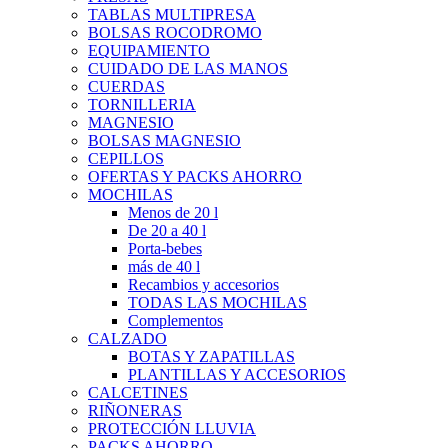
TABLAS MULTIPRESA
BOLSAS ROCODROMO
EQUIPAMIENTO
CUIDADO DE LAS MANOS
CUERDAS
TORNILLERIA
MAGNESIO
BOLSAS MAGNESIO
CEPILLOS
OFERTAS Y PACKS AHORRO
MOCHILAS
Menos de 20 l
De 20 a 40 l
Porta-bebes
más de 40 l
Recambios y accesorios
TODAS LAS MOCHILAS
Complementos
CALZADO
BOTAS Y ZAPATILLAS
PLANTILLAS Y ACCESORIOS
CALCETINES
RIÑONERAS
PROTECCIÓN LLUVIA
PACKS AHORRO