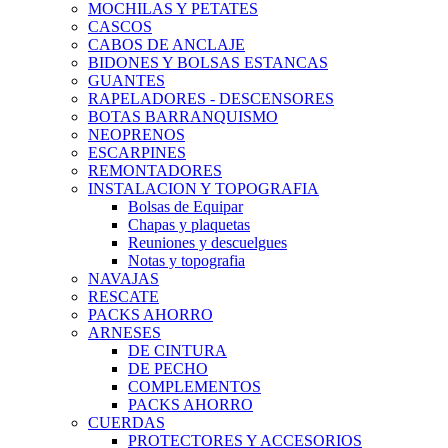
MOCHILAS Y PETATES
CASCOS
CABOS DE ANCLAJE
BIDONES Y BOLSAS ESTANCAS
GUANTES
RAPELADORES - DESCENSORES
BOTAS BARRANQUISMO
NEOPRENOS
ESCARPINES
REMONTADORES
INSTALACION Y TOPOGRAFIA
Bolsas de Equipar
Chapas y plaquetas
Reuniones y descuelgues
Notas y topografia
NAVAJAS
RESCATE
PACKS AHORRO
ARNESES
DE CINTURA
DE PECHO
COMPLEMENTOS
PACKS AHORRO
CUERDAS
PROTECTORES Y ACCESORIOS