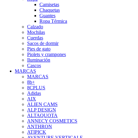
Camisetas
Chaquetas
Guantes
Ropa Térmica
Calzado
Mochilas
Cuerdas
Sacos de dormir
Pies de gato
Piolets y crampones
Iluminación
Cascos
MARCAS
MARCAS
8b+
8CPLUS
Adidas
AIX
ALIEN CAMS
ALP DESIGN
ALTAQUOTA
ANNECY COSMETICS
ANTHRON
ATIPICK
AVENTURE VERTICALE