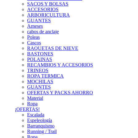
SACOS Y BOLSAS
ACCESORIOS
ARBORICULTURA
GUANTES
Arneses
cabos de anclaje
Poleas
Cascos
RAQUETAS DE NIEVE
BASTONES
POLAINAS
RECAMBIOS Y ACCESORIOS
TRINEOS
ROPA TERMICA
MOCHILAS
GUANTES
OFERTAS Y PACKS AHORRO
Material
Ropa
¡OFERTAS!
Escalada
Espeleología
Barranquismo
Running / Trail
Ropa