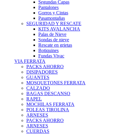
Segundas Capas
Pantalones
Gorros y Cintas
Pasamontañas
SEGURIDAD Y RESCATE
KITS AVALANCHA
Palas de Nieve
Sondas de nieve
Rescate en grietas
Botiquines
Fundas Vivac
VIA FERRATA
PACKS AHORRO
DISIPADORES
GUANTES
MOSQUETONES FERRATA
CALZADO
BAGAS DESCANSO
RAPEL
MOCHILAS FERRATA
POLEAS TIROLINA
ARNESES
PACKS AHORRO
ARNESES
CUERDAS