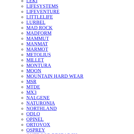
LEKI
LIFESYSTEMS
LIFEVENTURE
LITTLELIFE
LURBEL
MAD ROCK
MADFORM
MAMMUT
MANMAT
MARMOT
METOLIUS
MILLET
MONTURA
MOON
MOUNTAIN HARD WEAR
MSR
MTDE
MX3
NALGENE
NATURONIA
NORTHLAND
ODLO
OPINEL
ORTOVOX
OSPREY