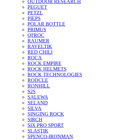
OUTDOOR RESEARCH
PEGUET
PETZL
PIEPS
POLAR BOTTLE
PRIMUS
QI'ROC
RAUMER
RAVELTIK
RED CHILI
ROCA
ROCK EMPIRE
ROCK HELMETS
ROCK TECHNOLOGIES
RODCLE
RONHILL
S2S
SALEWA
SELAND
SILVA
SINGING ROCK
SIRCH
SIX PRO SPORT
SLASTIK
SPENCO-IRONMAN