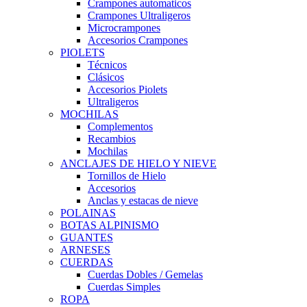
Crampones automaticos
Crampones Ultraligeros
Microcrampones
Accesorios Crampones
PIOLETS
Técnicos
Clásicos
Accesorios Piolets
Ultraligeros
MOCHILAS
Complementos
Recambios
Mochilas
ANCLAJES DE HIELO Y NIEVE
Tornillos de Hielo
Accesorios
Anclas y estacas de nieve
POLAINAS
BOTAS ALPINISMO
GUANTES
ARNESES
CUERDAS
Cuerdas Dobles / Gemelas
Cuerdas Simples
ROPA