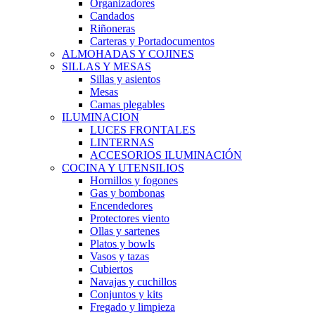
Organizadores
Candados
Riñoneras
Carteras y Portadocumentos
ALMOHADAS Y COJINES
SILLAS Y MESAS
Sillas y asientos
Mesas
Camas plegables
ILUMINACION
LUCES FRONTALES
LINTERNAS
ACCESORIOS ILUMINACIÓN
COCINA Y UTENSILIOS
Hornillos y fogones
Gas y bombonas
Encendedores
Protectores viento
Ollas y sartenes
Platos y bowls
Vasos y tazas
Cubiertos
Navajas y cuchillos
Conjuntos y kits
Fregado y limpieza