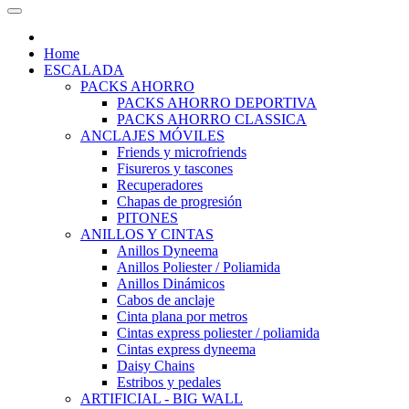
Home
ESCALADA
PACKS AHORRO
PACKS AHORRO DEPORTIVA
PACKS AHORRO CLASSICA
ANCLAJES MÓVILES
Friends y microfriends
Fisureros y tascones
Recuperadores
Chapas de progresión
PITONES
ANILLOS Y CINTAS
Anillos Dyneema
Anillos Poliester / Poliamida
Anillos Dinámicos
Cabos de anclaje
Cinta plana por metros
Cintas express poliester / poliamida
Cintas express dyneema
Daisy Chains
Estribos y pedales
ARTIFICIAL - BIG WALL