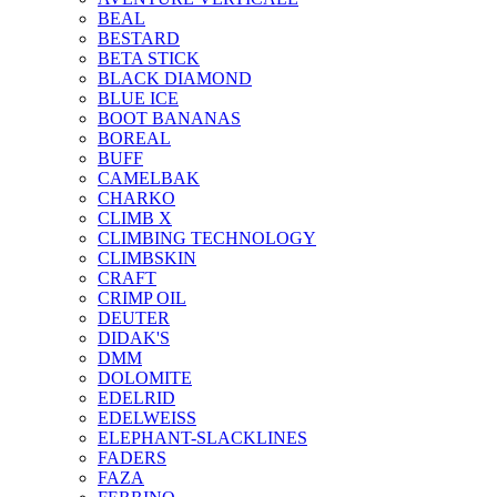
BEAL
BESTARD
BETA STICK
BLACK DIAMOND
BLUE ICE
BOOT BANANAS
BOREAL
BUFF
CAMELBAK
CHARKO
CLIMB X
CLIMBING TECHNOLOGY
CLIMBSKIN
CRAFT
CRIMP OIL
DEUTER
DIDAK'S
DMM
DOLOMITE
EDELRID
EDELWEISS
ELEPHANT-SLACKLINES
FADERS
FAZA