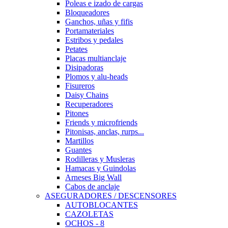
Poleas e izado de cargas
Bloqueadores
Ganchos, uñas y fifis
Portamateriales
Estribos y pedales
Petates
Placas multianclaje
Disipadoras
Plomos y alu-heads
Fisureros
Daisy Chains
Recuperadores
Pitones
Friends y microfriends
Pitonisas, anclas, rurps...
Martillos
Guantes
Rodilleras y Musleras
Hamacas y Guindolas
Arneses Big Wall
Cabos de anclaje
ASEGURADORES / DESCENSORES
AUTOBLOCANTES
CAZOLETAS
OCHOS - 8