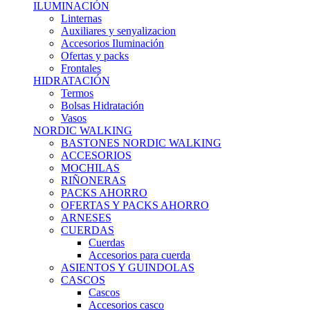
ILUMINACIÓN
Linternas
Auxiliares y senyalizacion
Accesorios Iluminación
Ofertas y packs
Frontales
HIDRATACIÓN
Termos
Bolsas Hidratación
Vasos
NORDIC WALKING
BASTONES NORDIC WALKING
ACCESORIOS
MOCHILAS
RIÑONERAS
PACKS AHORRO
OFERTAS Y PACKS AHORRO
ARNESES
CUERDAS
Cuerdas
Accesorios para cuerda
ASIENTOS Y GUINDOLAS
CASCOS
Cascos
Accesorios casco