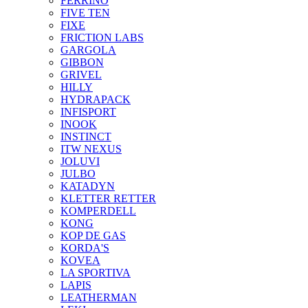
FERRINO
FIVE TEN
FIXE
FRICTION LABS
GARGOLA
GIBBON
GRIVEL
HILLY
HYDRAPACK
INFISPORT
INOOK
INSTINCT
ITW NEXUS
JOLUVI
JULBO
KATADYN
KLETTER RETTER
KOMPERDELL
KONG
KOP DE GAS
KORDA'S
KOVEA
LA SPORTIVA
LAPIS
LEATHERMAN