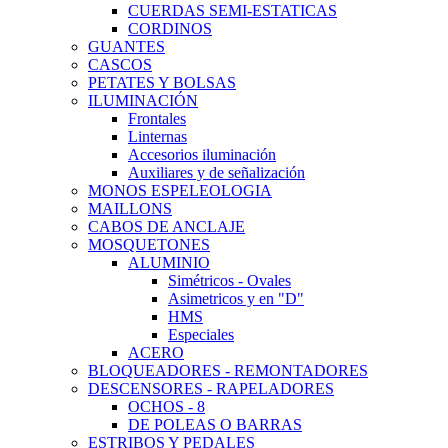
CUERDAS SEMI-ESTATICAS
CORDINOS
GUANTES
CASCOS
PETATES Y BOLSAS
ILUMINACIÓN
Frontales
Linternas
Accesorios iluminación
Auxiliares y de señalización
MONOS ESPELEOLOGIA
MAILLONS
CABOS DE ANCLAJE
MOSQUETONES
ALUMINIO
Simétricos - Ovales
Asimetricos y en "D"
HMS
Especiales
ACERO
BLOQUEADORES - REMONTADORES
DESCENSORES - RAPELADORES
OCHOS - 8
DE POLEAS O BARRAS
ESTRIBOS Y PEDALES