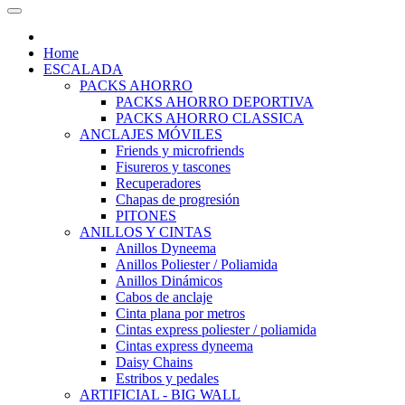
Home
ESCALADA
PACKS AHORRO
PACKS AHORRO DEPORTIVA
PACKS AHORRO CLASSICA
ANCLAJES MÓVILES
Friends y microfriends
Fisureros y tascones
Recuperadores
Chapas de progresión
PITONES
ANILLOS Y CINTAS
Anillos Dyneema
Anillos Poliester / Poliamida
Anillos Dinámicos
Cabos de anclaje
Cinta plana por metros
Cintas express poliester / poliamida
Cintas express dyneema
Daisy Chains
Estribos y pedales
ARTIFICIAL - BIG WALL