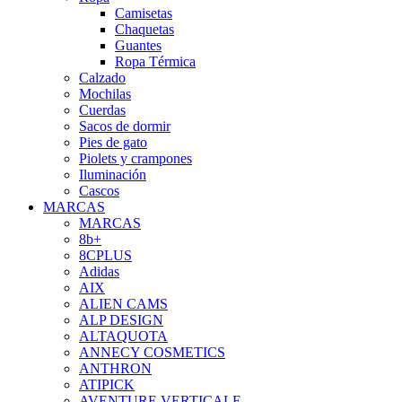
Camisetas
Chaquetas
Guantes
Ropa Térmica
Calzado
Mochilas
Cuerdas
Sacos de dormir
Pies de gato
Piolets y crampones
Iluminación
Cascos
MARCAS
MARCAS
8b+
8CPLUS
Adidas
AIX
ALIEN CAMS
ALP DESIGN
ALTAQUOTA
ANNECY COSMETICS
ANTHRON
ATIPICK
AVENTURE VERTICALE