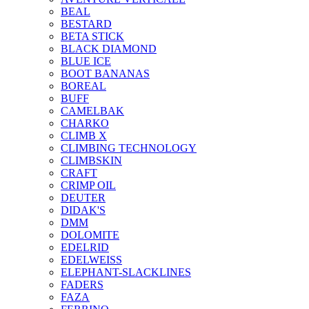
BEAL
BESTARD
BETA STICK
BLACK DIAMOND
BLUE ICE
BOOT BANANAS
BOREAL
BUFF
CAMELBAK
CHARKO
CLIMB X
CLIMBING TECHNOLOGY
CLIMBSKIN
CRAFT
CRIMP OIL
DEUTER
DIDAK'S
DMM
DOLOMITE
EDELRID
EDELWEISS
ELEPHANT-SLACKLINES
FADERS
FAZA