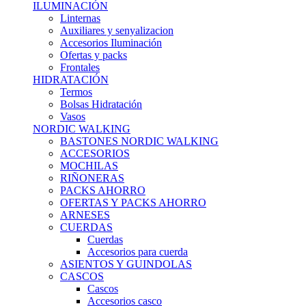
ILUMINACIÓN
Linternas
Auxiliares y senyalizacion
Accesorios Iluminación
Ofertas y packs
Frontales
HIDRATACIÓN
Termos
Bolsas Hidratación
Vasos
NORDIC WALKING
BASTONES NORDIC WALKING
ACCESORIOS
MOCHILAS
RIÑONERAS
PACKS AHORRO
OFERTAS Y PACKS AHORRO
ARNESES
CUERDAS
Cuerdas
Accesorios para cuerda
ASIENTOS Y GUINDOLAS
CASCOS
Cascos
Accesorios casco