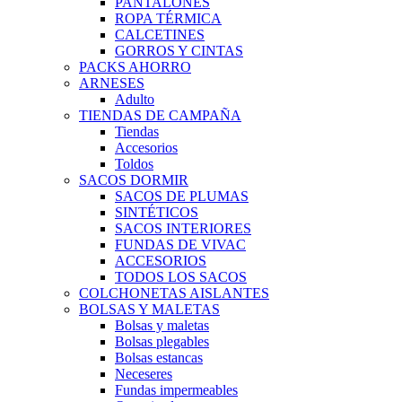
PANTALONES
ROPA TÉRMICA
CALCETINES
GORROS Y CINTAS
PACKS AHORRO
ARNESES
Adulto
TIENDAS DE CAMPAÑA
Tiendas
Accesorios
Toldos
SACOS DORMIR
SACOS DE PLUMAS
SINTÉTICOS
SACOS INTERIORES
FUNDAS DE VIVAC
ACCESORIOS
TODOS LOS SACOS
COLCHONETAS AISLANTES
BOLSAS Y MALETAS
Bolsas y maletas
Bolsas plegables
Bolsas estancas
Neceseres
Fundas impermeables