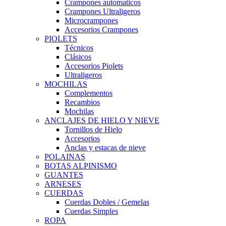
Crampones automaticos
Crampones Ultraligeros
Microcrampones
Accesorios Crampones
PIOLETS
Técnicos
Clásicos
Accesorios Piolets
Ultraligeros
MOCHILAS
Complementos
Recambios
Mochilas
ANCLAJES DE HIELO Y NIEVE
Tornillos de Hielo
Accesorios
Anclas y estacas de nieve
POLAINAS
BOTAS ALPINISMO
GUANTES
ARNESES
CUERDAS
Cuerdas Dobles / Gemelas
Cuerdas Simples
ROPA