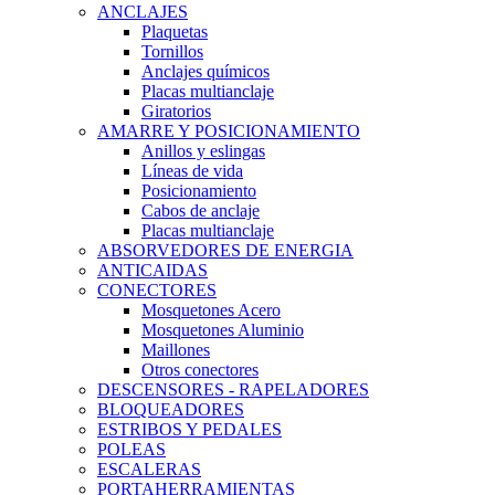
ANCLAJES
Plaquetas
Tornillos
Anclajes químicos
Placas multianclaje
Giratorios
AMARRE Y POSICIONAMIENTO
Anillos y eslingas
Líneas de vida
Posicionamiento
Cabos de anclaje
Placas multianclaje
ABSORVEDORES DE ENERGIA
ANTICAIDAS
CONECTORES
Mosquetones Acero
Mosquetones Aluminio
Maillones
Otros conectores
DESCENSORES - RAPELADORES
BLOQUEADORES
ESTRIBOS Y PEDALES
POLEAS
ESCALERAS
PORTAHERRAMIENTAS