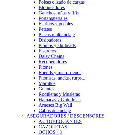
Poleas e izado de cargas
Bloqueadores
Ganchos, uñas y fifis
Portamateriales
Estribos y pedales
Petates
Placas multianclaje
Disipadoras
Plomos y alu-heads
Fisureros
Daisy Chains
Recuperadores
Pitones
Friends y microfriends
Pitonisas, anclas, rurps...
Martillos
Guantes
Rodilleras y Musleras
Hamacas y Guindolas
Arneses Big Wall
Cabos de anclaje
ASEGURADORES / DESCENSORES
AUTOBLOCANTES
CAZOLETAS
OCHOS - 8