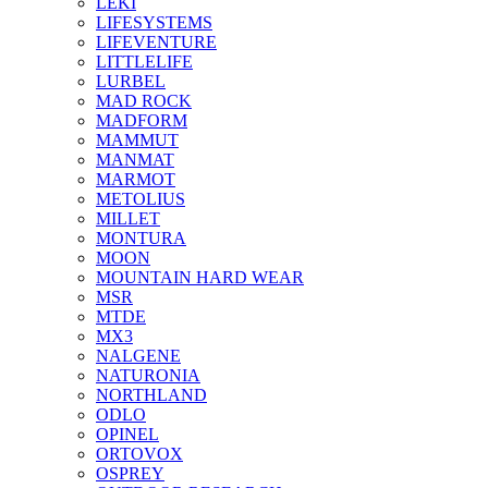
LEKI
LIFESYSTEMS
LIFEVENTURE
LITTLELIFE
LURBEL
MAD ROCK
MADFORM
MAMMUT
MANMAT
MARMOT
METOLIUS
MILLET
MONTURA
MOON
MOUNTAIN HARD WEAR
MSR
MTDE
MX3
NALGENE
NATURONIA
NORTHLAND
ODLO
OPINEL
ORTOVOX
OSPREY