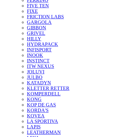
FERRINO
FIVE TEN
FIXE
FRICTION LABS
GARGOLA
GIBBON
GRIVEL
HILLY
HYDRAPACK
INFISPORT
INOOK
INSTINCT
ITW NEXUS
JOLUVI
JULBO
KATADYN
KLETTER RETTER
KOMPERDELL
KONG
KOP DE GAS
KORDA'S
KOVEA
LA SPORTIVA
LAPIS
LEATHERMAN