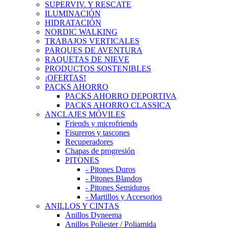
SUPERVIV. Y RESCATE
ILUMINACIÓN
HIDRATACIÓN
NORDIC WALKING
TRABAJOS VERTICALES
PARQUES DE AVENTURA
RAQUETAS DE NIEVE
PRODUCTOS SOSTENIBLES
¡OFERTAS!
PACKS AHORRO
PACKS AHORRO DEPORTIVA
PACKS AHORRO CLASSICA
ANCLAJES MÓVILES
Friends y microfriends
Fisureros y tascones
Recuperadores
Chapas de progresión
PITONES
- Pitones Duros
- Pitones Blandos
- Pitones Semiduros
- Martillos y Accesorios
ANILLOS Y CINTAS
Anillos Dyneema
Anillos Poliester / Poliamida