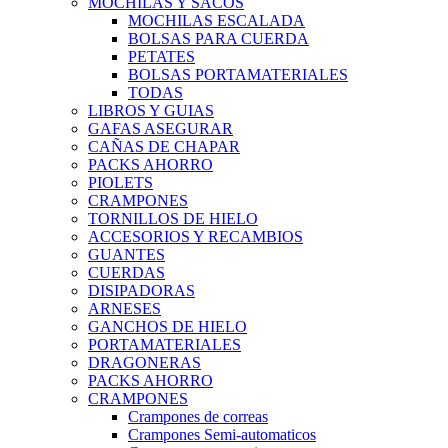
MOCHILAS Y SACOS
MOCHILAS ESCALADA
BOLSAS PARA CUERDA
PETATES
BOLSAS PORTAMATERIALES
TODAS
LIBROS Y GUIAS
GAFAS ASEGURAR
CAÑAS DE CHAPAR
PACKS AHORRO
PIOLETS
CRAMPONES
TORNILLOS DE HIELO
ACCESORIOS Y RECAMBIOS
GUANTES
CUERDAS
DISIPADORAS
ARNESES
GANCHOS DE HIELO
PORTAMATERIALES
DRAGONERAS
PACKS AHORRO
CRAMPONES
Crampones de correas
Crampones Semi-automaticos