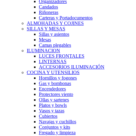
Organizadores
Candados
Riñoneras
Carteras y Portadocumentos
ALMOHADAS Y COJINES
SILLAS Y MESAS
Sillas y asientos
Mesas
Camas plegables
ILUMINACION
LUCES FRONTALES
LINTERNAS
ACCESORIOS ILUMINACIÓN
COCINA Y UTENSILIOS
Hornillos y fogones
Gas y bombonas
Encendedores
Protectores viento
Ollas y sartenes
Platos y bowls
Vasos y tazas
Cubiertos
Navajas y cuchillos
Conjuntos y kits
Fregado y limpieza