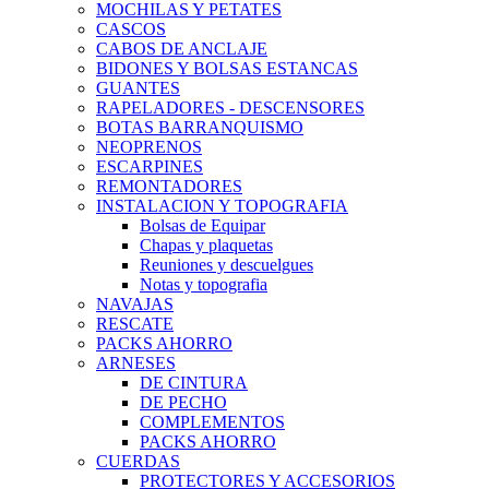
MOCHILAS Y PETATES
CASCOS
CABOS DE ANCLAJE
BIDONES Y BOLSAS ESTANCAS
GUANTES
RAPELADORES - DESCENSORES
BOTAS BARRANQUISMO
NEOPRENOS
ESCARPINES
REMONTADORES
INSTALACION Y TOPOGRAFIA
Bolsas de Equipar
Chapas y plaquetas
Reuniones y descuelgues
Notas y topografia
NAVAJAS
RESCATE
PACKS AHORRO
ARNESES
DE CINTURA
DE PECHO
COMPLEMENTOS
PACKS AHORRO
CUERDAS
PROTECTORES Y ACCESORIOS