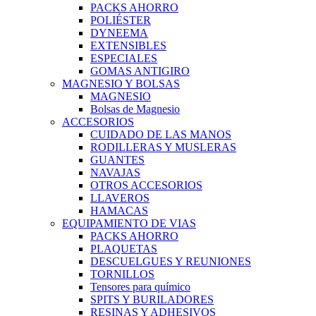
PACKS AHORRO
POLIÉSTER
DYNEEMA
EXTENSIBLES
ESPECIALES
GOMAS ANTIGIRO
MAGNESIO Y BOLSAS
MAGNESIO
Bolsas de Magnesio
ACCESORIOS
CUIDADO DE LAS MANOS
RODILLERAS Y MUSLERAS
GUANTES
NAVAJAS
OTROS ACCESORIOS
LLAVEROS
HAMACAS
EQUIPAMIENTO DE VIAS
PACKS AHORRO
PLAQUETAS
DESCUELGUES Y REUNIONES
TORNILLOS
Tensores para químico
SPITS Y BURILADORES
RESINAS Y ADHESIVOS