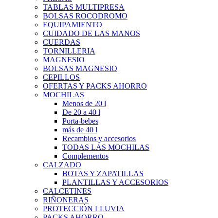
TABLAS MULTIPRESA
BOLSAS ROCODROMO
EQUIPAMIENTO
CUIDADO DE LAS MANOS
CUERDAS
TORNILLERIA
MAGNESIO
BOLSAS MAGNESIO
CEPILLOS
OFERTAS Y PACKS AHORRO
MOCHILAS
Menos de 20 l
De 20 a 40 l
Porta-bebes
más de 40 l
Recambios y accesorios
TODAS LAS MOCHILAS
Complementos
CALZADO
BOTAS Y ZAPATILLAS
PLANTILLAS Y ACCESORIOS
CALCETINES
RIÑONERAS
PROTECCIÓN LLUVIA
PACKS AHORRO