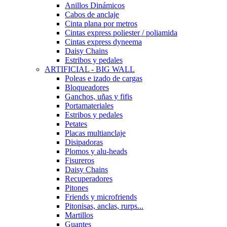
Anillos Dinámicos
Cabos de anclaje
Cinta plana por metros
Cintas express poliester / poliamida
Cintas express dyneema
Daisy Chains
Estribos y pedales
ARTIFICIAL - BIG WALL
Poleas e izado de cargas
Bloqueadores
Ganchos, uñas y fifis
Portamateriales
Estribos y pedales
Petates
Placas multianclaje
Disipadoras
Plomos y alu-heads
Fisureros
Daisy Chains
Recuperadores
Pitones
Friends y microfriends
Pitonisas, anclas, rurps...
Martillos
Guantes