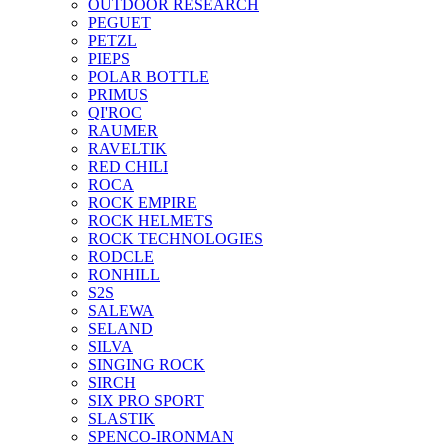
OUTDOOR RESEARCH
PEGUET
PETZL
PIEPS
POLAR BOTTLE
PRIMUS
QI'ROC
RAUMER
RAVELTIK
RED CHILI
ROCA
ROCK EMPIRE
ROCK HELMETS
ROCK TECHNOLOGIES
RODCLE
RONHILL
S2S
SALEWA
SELAND
SILVA
SINGING ROCK
SIRCH
SIX PRO SPORT
SLASTIK
SPENCO-IRONMAN