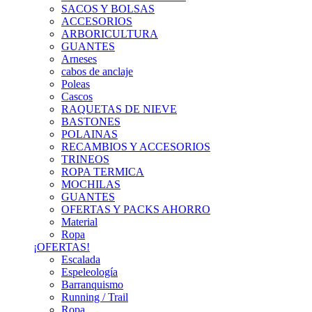
SACOS Y BOLSAS
ACCESORIOS
ARBORICULTURA
GUANTES
Arneses
cabos de anclaje
Poleas
Cascos
RAQUETAS DE NIEVE
BASTONES
POLAINAS
RECAMBIOS Y ACCESORIOS
TRINEOS
ROPA TERMICA
MOCHILAS
GUANTES
OFERTAS Y PACKS AHORRO
Material
Ropa
¡OFERTAS!
Escalada
Espeleología
Barranquismo
Running / Trail
Ropa