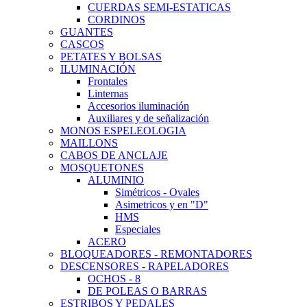
CUERDAS SEMI-ESTATICAS
CORDINOS
GUANTES
CASCOS
PETATES Y BOLSAS
ILUMINACIÓN
Frontales
Linternas
Accesorios iluminación
Auxiliares y de señalización
MONOS ESPELEOLOGIA
MAILLONS
CABOS DE ANCLAJE
MOSQUETONES
ALUMINIO
Simétricos - Ovales
Asimetricos y en "D"
HMS
Especiales
ACERO
BLOQUEADORES - REMONTADORES
DESCENSORES - RAPELADORES
OCHOS - 8
DE POLEAS O BARRAS
ESTRIBOS Y PEDALES