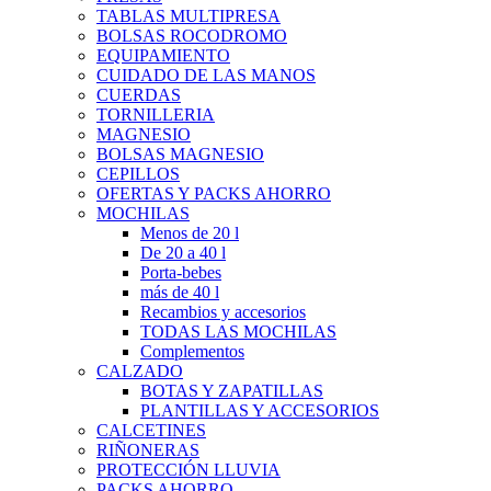
TABLAS MULTIPRESA
BOLSAS ROCODROMO
EQUIPAMIENTO
CUIDADO DE LAS MANOS
CUERDAS
TORNILLERIA
MAGNESIO
BOLSAS MAGNESIO
CEPILLOS
OFERTAS Y PACKS AHORRO
MOCHILAS
Menos de 20 l
De 20 a 40 l
Porta-bebes
más de 40 l
Recambios y accesorios
TODAS LAS MOCHILAS
Complementos
CALZADO
BOTAS Y ZAPATILLAS
PLANTILLAS Y ACCESORIOS
CALCETINES
RIÑONERAS
PROTECCIÓN LLUVIA
PACKS AHORRO