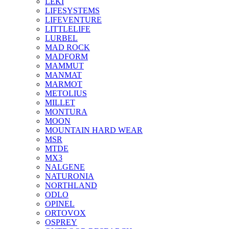
LEKI
LIFESYSTEMS
LIFEVENTURE
LITTLELIFE
LURBEL
MAD ROCK
MADFORM
MAMMUT
MANMAT
MARMOT
METOLIUS
MILLET
MONTURA
MOON
MOUNTAIN HARD WEAR
MSR
MTDE
MX3
NALGENE
NATURONIA
NORTHLAND
ODLO
OPINEL
ORTOVOX
OSPREY