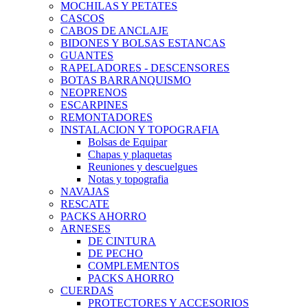
MOCHILAS Y PETATES
CASCOS
CABOS DE ANCLAJE
BIDONES Y BOLSAS ESTANCAS
GUANTES
RAPELADORES - DESCENSORES
BOTAS BARRANQUISMO
NEOPRENOS
ESCARPINES
REMONTADORES
INSTALACION Y TOPOGRAFIA
Bolsas de Equipar
Chapas y plaquetas
Reuniones y descuelgues
Notas y topografia
NAVAJAS
RESCATE
PACKS AHORRO
ARNESES
DE CINTURA
DE PECHO
COMPLEMENTOS
PACKS AHORRO
CUERDAS
PROTECTORES Y ACCESORIOS