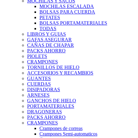
MOCHILAS Y SACOS
MOCHILAS ESCALADA
BOLSAS PARA CUERDA
PETATES
BOLSAS PORTAMATERIALES
TODAS
LIBROS Y GUIAS
GAFAS ASEGURAR
CAÑAS DE CHAPAR
PACKS AHORRO
PIOLETS
CRAMPONES
TORNILLOS DE HIELO
ACCESORIOS Y RECAMBIOS
GUANTES
CUERDAS
DISIPADORAS
ARNESES
GANCHOS DE HIELO
PORTAMATERIALES
DRAGONERAS
PACKS AHORRO
CRAMPONES
Crampones de correas
Crampones Semi-automaticos