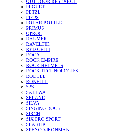
OUTDOOR RESEARCH
PEGUET
PETZL
PIEPS
POLAR BOTTLE
PRIMUS
QI'ROC
RAUMER
RAVELTIK
RED CHILI
ROCA
ROCK EMPIRE
ROCK HELMETS
ROCK TECHNOLOGIES
RODCLE
RONHILL
S2S
SALEWA
SELAND
SILVA
SINGING ROCK
SIRCH
SIX PRO SPORT
SLASTIK
SPENCO-IRONMAN