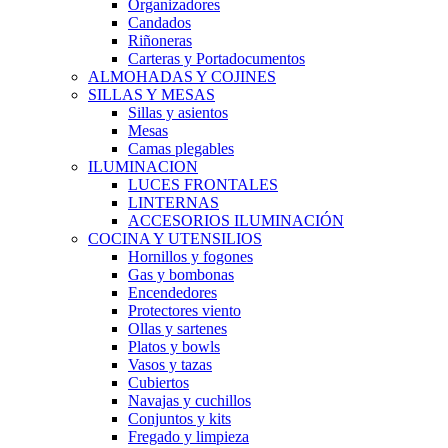
Organizadores
Candados
Riñoneras
Carteras y Portadocumentos
ALMOHADAS Y COJINES
SILLAS Y MESAS
Sillas y asientos
Mesas
Camas plegables
ILUMINACION
LUCES FRONTALES
LINTERNAS
ACCESORIOS ILUMINACIÓN
COCINA Y UTENSILIOS
Hornillos y fogones
Gas y bombonas
Encendedores
Protectores viento
Ollas y sartenes
Platos y bowls
Vasos y tazas
Cubiertos
Navajas y cuchillos
Conjuntos y kits
Fregado y limpieza