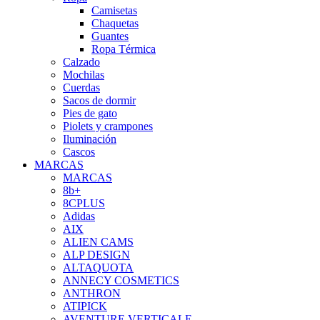
Camisetas
Chaquetas
Guantes
Ropa Térmica
Calzado
Mochilas
Cuerdas
Sacos de dormir
Pies de gato
Piolets y crampones
Iluminación
Cascos
MARCAS
MARCAS
8b+
8CPLUS
Adidas
AIX
ALIEN CAMS
ALP DESIGN
ALTAQUOTA
ANNECY COSMETICS
ANTHRON
ATIPICK
AVENTURE VERTICALE