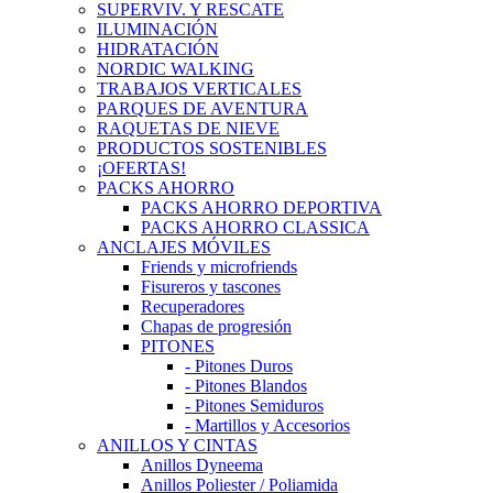
SUPERVIV. Y RESCATE
ILUMINACIÓN
HIDRATACIÓN
NORDIC WALKING
TRABAJOS VERTICALES
PARQUES DE AVENTURA
RAQUETAS DE NIEVE
PRODUCTOS SOSTENIBLES
¡OFERTAS!
PACKS AHORRO
PACKS AHORRO DEPORTIVA
PACKS AHORRO CLASSICA
ANCLAJES MÓVILES
Friends y microfriends
Fisureros y tascones
Recuperadores
Chapas de progresión
PITONES
- Pitones Duros
- Pitones Blandos
- Pitones Semiduros
- Martillos y Accesorios
ANILLOS Y CINTAS
Anillos Dyneema
Anillos Poliester / Poliamida