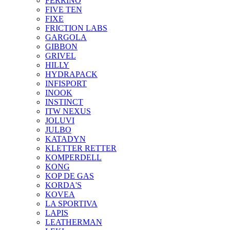
FERRINO
FIVE TEN
FIXE
FRICTION LABS
GARGOLA
GIBBON
GRIVEL
HILLY
HYDRAPACK
INFISPORT
INOOK
INSTINCT
ITW NEXUS
JOLUVI
JULBO
KATADYN
KLETTER RETTER
KOMPERDELL
KONG
KOP DE GAS
KORDA'S
KOVEA
LA SPORTIVA
LAPIS
LEATHERMAN