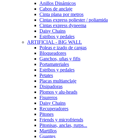
Anillos Dinámicos
Cabos de anclaje
Cinta plana por metros
Cintas express poliester / poliamida
Cintas express dyneema
Daisy Chains
Estribos y pedales
ARTIFICIAL - BIG WALL
Poleas e izado de cargas
Bloqueadores
Ganchos, uñas y fifis
Portamateriales
Estribos y pedales
Petates
Placas multianclaje
Disipadoras
Plomos y alu-heads
Fisureros
Daisy Chains
Recuperadores
Pitones
Friends y microfriends
Pitonisas, anclas, rurps...
Martillos
Guantes