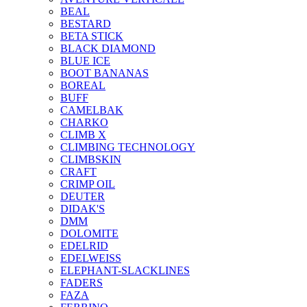
BEAL
BESTARD
BETA STICK
BLACK DIAMOND
BLUE ICE
BOOT BANANAS
BOREAL
BUFF
CAMELBAK
CHARKO
CLIMB X
CLIMBING TECHNOLOGY
CLIMBSKIN
CRAFT
CRIMP OIL
DEUTER
DIDAK'S
DMM
DOLOMITE
EDELRID
EDELWEISS
ELEPHANT-SLACKLINES
FADERS
FAZA