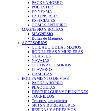
PACKS AHORRO
POLIÉSTER
DYNEEMA
EXTENSIBLES
ESPECIALES
GOMAS ANTIGIRO
MAGNESIO Y BOLSAS
MAGNESIO
Bolsas de Magnesio
ACCESORIOS
CUIDADO DE LAS MANOS
RODILLERAS Y MUSLERAS
GUANTES
NAVAJAS
OTROS ACCESORIOS
LLAVEROS
HAMACAS
EQUIPAMIENTO DE VIAS
PACKS AHORRO
PLAQUETAS
DESCUELGUES Y REUNIONES
TORNILLOS
Tensores para químico
SPITS Y BURILADORES
RESINAS Y ADHESIVOS