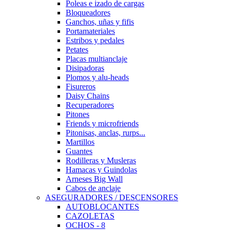
Poleas e izado de cargas
Bloqueadores
Ganchos, uñas y fifis
Portamateriales
Estribos y pedales
Petates
Placas multianclaje
Disipadoras
Plomos y alu-heads
Fisureros
Daisy Chains
Recuperadores
Pitones
Friends y microfriends
Pitonisas, anclas, rurps...
Martillos
Guantes
Rodilleras y Musleras
Hamacas y Guindolas
Arneses Big Wall
Cabos de anclaje
ASEGURADORES / DESCENSORES
AUTOBLOCANTES
CAZOLETAS
OCHOS - 8