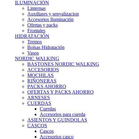
ILUMINACIÓN
Linternas
Auxiliares y senyalizacion
Accesorios Iluminación
Ofertas y packs
Frontales
HIDRATACIÓN
Termos
Bolsas Hidratación
Vasos
NORDIC WALKING
BASTONES NORDIC WALKING
ACCESORIOS
MOCHILAS
RIÑONERAS
PACKS AHORRO
OFERTAS Y PACKS AHORRO
ARNESES
CUERDAS
Cuerdas
Accesorios para cuerda
ASIENTOS Y GUINDOLAS
CASCOS
Cascos
Accesorios casco