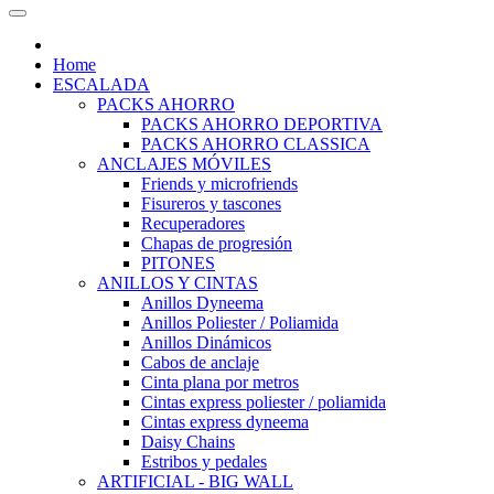
Home
ESCALADA
PACKS AHORRO
PACKS AHORRO DEPORTIVA
PACKS AHORRO CLASSICA
ANCLAJES MÓVILES
Friends y microfriends
Fisureros y tascones
Recuperadores
Chapas de progresión
PITONES
ANILLOS Y CINTAS
Anillos Dyneema
Anillos Poliester / Poliamida
Anillos Dinámicos
Cabos de anclaje
Cinta plana por metros
Cintas express poliester / poliamida
Cintas express dyneema
Daisy Chains
Estribos y pedales
ARTIFICIAL - BIG WALL