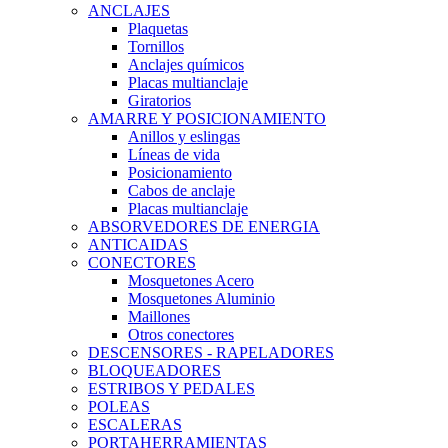
ANCLAJES
Plaquetas
Tornillos
Anclajes químicos
Placas multianclaje
Giratorios
AMARRE Y POSICIONAMIENTO
Anillos y eslingas
Líneas de vida
Posicionamiento
Cabos de anclaje
Placas multianclaje
ABSORVEDORES DE ENERGIA
ANTICAIDAS
CONECTORES
Mosquetones Acero
Mosquetones Aluminio
Maillones
Otros conectores
DESCENSORES - RAPELADORES
BLOQUEADORES
ESTRIBOS Y PEDALES
POLEAS
ESCALERAS
PORTAHERRAMIENTAS