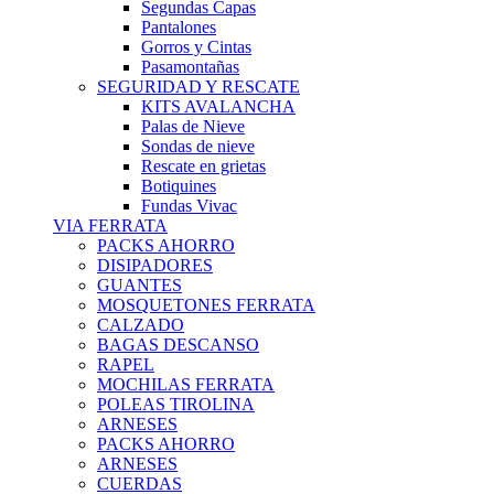
Segundas Capas
Pantalones
Gorros y Cintas
Pasamontañas
SEGURIDAD Y RESCATE
KITS AVALANCHA
Palas de Nieve
Sondas de nieve
Rescate en grietas
Botiquines
Fundas Vivac
VIA FERRATA
PACKS AHORRO
DISIPADORES
GUANTES
MOSQUETONES FERRATA
CALZADO
BAGAS DESCANSO
RAPEL
MOCHILAS FERRATA
POLEAS TIROLINA
ARNESES
PACKS AHORRO
ARNESES
CUERDAS