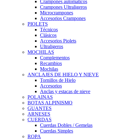
Crampones automaticos
Crampones Ultraligeros
Microcrampones
Accesorios Crampones
PIOLETS
Técnicos
Clásicos
Accesorios Piolets
Ultraligeros
MOCHILAS
Complementos
Recambios
Mochilas
ANCLAJES DE HIELO Y NIEVE
Tornillos de Hielo
Accesorios
Anclas y estacas de nieve
POLAINAS
BOTAS ALPINISMO
GUANTES
ARNESES
CUERDAS
Cuerdas Dobles / Gemelas
Cuerdas Simples
ROPA