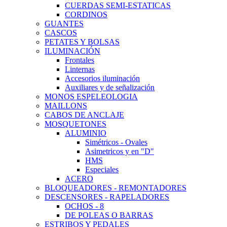
CUERDAS SEMI-ESTATICAS
CORDINOS
GUANTES
CASCOS
PETATES Y BOLSAS
ILUMINACIÓN
Frontales
Linternas
Accesorios iluminación
Auxiliares y de señalización
MONOS ESPELEOLOGIA
MAILLONS
CABOS DE ANCLAJE
MOSQUETONES
ALUMINIO
Simétricos - Ovales
Asimetricos y en "D"
HMS
Especiales
ACERO
BLOQUEADORES - REMONTADORES
DESCENSORES - RAPELADORES
OCHOS - 8
DE POLEAS O BARRAS
ESTRIBOS Y PEDALES