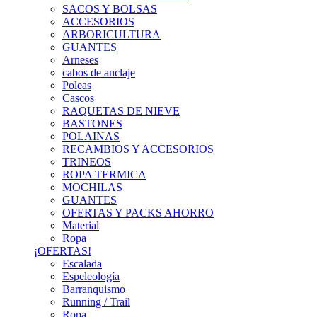
SACOS Y BOLSAS
ACCESORIOS
ARBORICULTURA
GUANTES
Arneses
cabos de anclaje
Poleas
Cascos
RAQUETAS DE NIEVE
BASTONES
POLAINAS
RECAMBIOS Y ACCESORIOS
TRINEOS
ROPA TERMICA
MOCHILAS
GUANTES
OFERTAS Y PACKS AHORRO
Material
Ropa
¡OFERTAS!
Escalada
Espeleología
Barranquismo
Running / Trail
Ropa