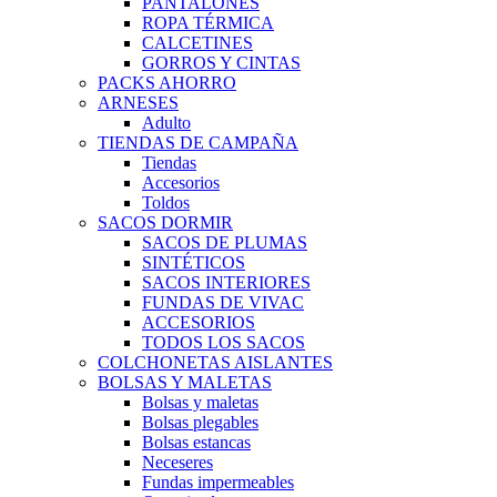
PANTALONES
ROPA TÉRMICA
CALCETINES
GORROS Y CINTAS
PACKS AHORRO
ARNESES
Adulto
TIENDAS DE CAMPAÑA
Tiendas
Accesorios
Toldos
SACOS DORMIR
SACOS DE PLUMAS
SINTÉTICOS
SACOS INTERIORES
FUNDAS DE VIVAC
ACCESORIOS
TODOS LOS SACOS
COLCHONETAS AISLANTES
BOLSAS Y MALETAS
Bolsas y maletas
Bolsas plegables
Bolsas estancas
Neceseres
Fundas impermeables