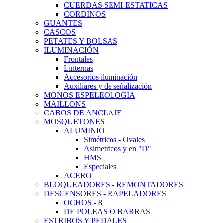
CUERDAS SEMI-ESTATICAS
CORDINOS
GUANTES
CASCOS
PETATES Y BOLSAS
ILUMINACIÓN
Frontales
Linternas
Accesorios iluminación
Auxiliares y de señalización
MONOS ESPELEOLOGIA
MAILLONS
CABOS DE ANCLAJE
MOSQUETONES
ALUMINIO
Simétricos - Ovales
Asimetricos y en "D"
HMS
Especiales
ACERO
BLOQUEADORES - REMONTADORES
DESCENSORES - RAPELADORES
OCHOS - 8
DE POLEAS O BARRAS
ESTRIBOS Y PEDALES