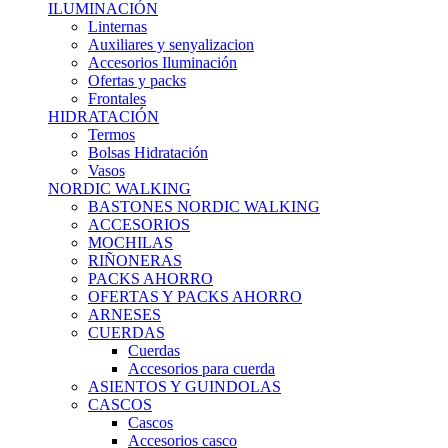
ILUMINACIÓN
Linternas
Auxiliares y senyalizacion
Accesorios Iluminación
Ofertas y packs
Frontales
HIDRATACIÓN
Termos
Bolsas Hidratación
Vasos
NORDIC WALKING
BASTONES NORDIC WALKING
ACCESORIOS
MOCHILAS
RIÑONERAS
PACKS AHORRO
OFERTAS Y PACKS AHORRO
ARNESES
CUERDAS
Cuerdas
Accesorios para cuerda
ASIENTOS Y GUINDOLAS
CASCOS
Cascos
Accesorios casco