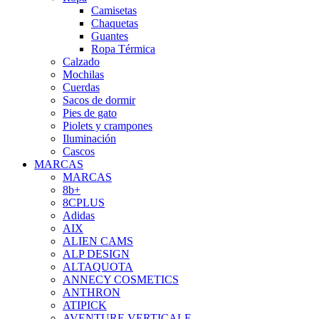
Camisetas
Chaquetas
Guantes
Ropa Térmica
Calzado
Mochilas
Cuerdas
Sacos de dormir
Pies de gato
Piolets y crampones
Iluminación
Cascos
MARCAS
MARCAS
8b+
8CPLUS
Adidas
AIX
ALIEN CAMS
ALP DESIGN
ALTAQUOTA
ANNECY COSMETICS
ANTHRON
ATIPICK
AVENTURE VERTICALE