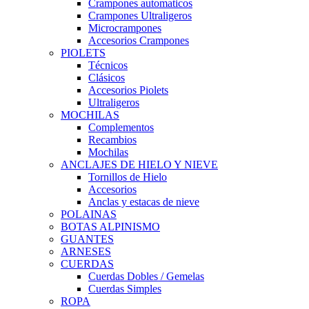
Crampones automaticos
Crampones Ultraligeros
Microcrampones
Accesorios Crampones
PIOLETS
Técnicos
Clásicos
Accesorios Piolets
Ultraligeros
MOCHILAS
Complementos
Recambios
Mochilas
ANCLAJES DE HIELO Y NIEVE
Tornillos de Hielo
Accesorios
Anclas y estacas de nieve
POLAINAS
BOTAS ALPINISMO
GUANTES
ARNESES
CUERDAS
Cuerdas Dobles / Gemelas
Cuerdas Simples
ROPA