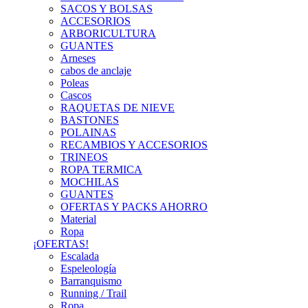
SACOS Y BOLSAS
ACCESORIOS
ARBORICULTURA
GUANTES
Arneses
cabos de anclaje
Poleas
Cascos
RAQUETAS DE NIEVE
BASTONES
POLAINAS
RECAMBIOS Y ACCESORIOS
TRINEOS
ROPA TERMICA
MOCHILAS
GUANTES
OFERTAS Y PACKS AHORRO
Material
Ropa
¡OFERTAS!
Escalada
Espeleología
Barranquismo
Running / Trail
Ropa