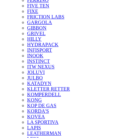
FERRINO
FIVE TEN
FIXE
FRICTION LABS
GARGOLA
GIBBON
GRIVEL
HILLY
HYDRAPACK
INFISPORT
INOOK
INSTINCT
ITW NEXUS
JOLUVI
JULBO
KATADYN
KLETTER RETTER
KOMPERDELL
KONG
KOP DE GAS
KORDA'S
KOVEA
LA SPORTIVA
LAPIS
LEATHERMAN