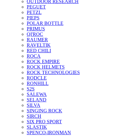
OUTDOOR RESEARCH
PEGUET
PETZL
PIEPS
POLAR BOTTLE
PRIMUS
QI'ROC
RAUMER
RAVELTIK
RED CHILI
ROCA
ROCK EMPIRE
ROCK HELMETS
ROCK TECHNOLOGIES
RODCLE
RONHILL
S2S
SALEWA
SELAND
SILVA
SINGING ROCK
SIRCH
SIX PRO SPORT
SLASTIK
SPENCO-IRONMAN