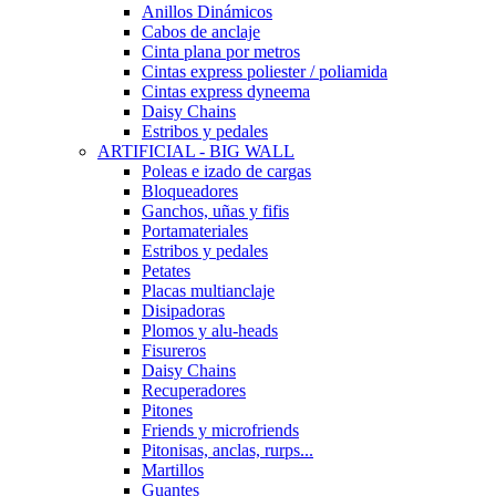
Anillos Dinámicos
Cabos de anclaje
Cinta plana por metros
Cintas express poliester / poliamida
Cintas express dyneema
Daisy Chains
Estribos y pedales
ARTIFICIAL - BIG WALL
Poleas e izado de cargas
Bloqueadores
Ganchos, uñas y fifis
Portamateriales
Estribos y pedales
Petates
Placas multianclaje
Disipadoras
Plomos y alu-heads
Fisureros
Daisy Chains
Recuperadores
Pitones
Friends y microfriends
Pitonisas, anclas, rurps...
Martillos
Guantes