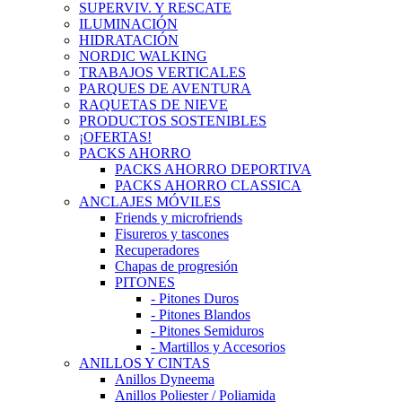
SUPERVIV. Y RESCATE
ILUMINACIÓN
HIDRATACIÓN
NORDIC WALKING
TRABAJOS VERTICALES
PARQUES DE AVENTURA
RAQUETAS DE NIEVE
PRODUCTOS SOSTENIBLES
¡OFERTAS!
PACKS AHORRO
PACKS AHORRO DEPORTIVA
PACKS AHORRO CLASSICA
ANCLAJES MÓVILES
Friends y microfriends
Fisureros y tascones
Recuperadores
Chapas de progresión
PITONES
- Pitones Duros
- Pitones Blandos
- Pitones Semiduros
- Martillos y Accesorios
ANILLOS Y CINTAS
Anillos Dyneema
Anillos Poliester / Poliamida