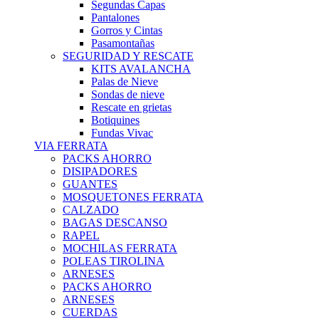
Segundas Capas
Pantalones
Gorros y Cintas
Pasamontañas
SEGURIDAD Y RESCATE
KITS AVALANCHA
Palas de Nieve
Sondas de nieve
Rescate en grietas
Botiquines
Fundas Vivac
VIA FERRATA
PACKS AHORRO
DISIPADORES
GUANTES
MOSQUETONES FERRATA
CALZADO
BAGAS DESCANSO
RAPEL
MOCHILAS FERRATA
POLEAS TIROLINA
ARNESES
PACKS AHORRO
ARNESES
CUERDAS