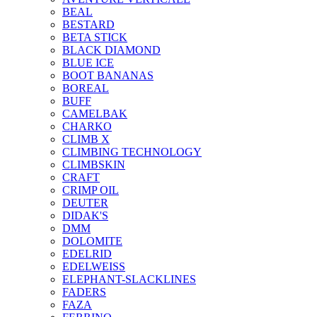
BEAL
BESTARD
BETA STICK
BLACK DIAMOND
BLUE ICE
BOOT BANANAS
BOREAL
BUFF
CAMELBAK
CHARKO
CLIMB X
CLIMBING TECHNOLOGY
CLIMBSKIN
CRAFT
CRIMP OIL
DEUTER
DIDAK'S
DMM
DOLOMITE
EDELRID
EDELWEISS
ELEPHANT-SLACKLINES
FADERS
FAZA