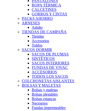
PANTALONES
ROPA TÉRMICA
CALCETINES
GORROS Y CINTAS
PACKS AHORRO
ARNESES
Adulto
TIENDAS DE CAMPAÑA
Tiendas
Accesorios
Toldos
SACOS DORMIR
SACOS DE PLUMAS
SINTÉTICOS
SACOS INTERIORES
FUNDAS DE VIVAC
ACCESORIOS
TODOS LOS SACOS
COLCHONETAS AISLANTES
BOLSAS Y MALETAS
Bolsas y maletas
Bolsas plegables
Bolsas estancas
Neceseres
Fundas impermeables