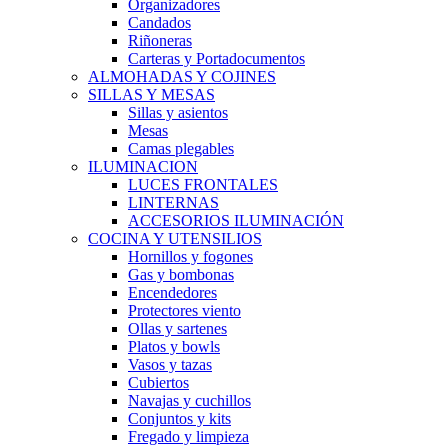
Organizadores
Candados
Riñoneras
Carteras y Portadocumentos
ALMOHADAS Y COJINES
SILLAS Y MESAS
Sillas y asientos
Mesas
Camas plegables
ILUMINACION
LUCES FRONTALES
LINTERNAS
ACCESORIOS ILUMINACIÓN
COCINA Y UTENSILIOS
Hornillos y fogones
Gas y bombonas
Encendedores
Protectores viento
Ollas y sartenes
Platos y bowls
Vasos y tazas
Cubiertos
Navajas y cuchillos
Conjuntos y kits
Fregado y limpieza