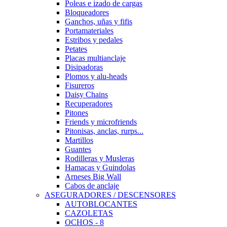
Poleas e izado de cargas
Bloqueadores
Ganchos, uñas y fifis
Portamateriales
Estribos y pedales
Petates
Placas multianclaje
Disipadoras
Plomos y alu-heads
Fisureros
Daisy Chains
Recuperadores
Pitones
Friends y microfriends
Pitonisas, anclas, rurps...
Martillos
Guantes
Rodilleras y Musleras
Hamacas y Guindolas
Arneses Big Wall
Cabos de anclaje
ASEGURADORES / DESCENSORES
AUTOBLOCANTES
CAZOLETAS
OCHOS - 8