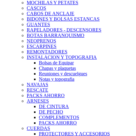
MOCHILAS Y PETATES
CASCOS
CABOS DE ANCLAJE
BIDONES Y BOLSAS ESTANCAS
GUANTES
RAPELADORES - DESCENSORES
BOTAS BARRANQUISMO
NEOPRENOS
ESCARPINES
REMONTADORES
INSTALACION Y TOPOGRAFIA
Bolsas de Equipar
Chapas y plaquetas
Reuniones y descuelgues
Notas y topografia
NAVAJAS
RESCATE
PACKS AHORRO
ARNESES
DE CINTURA
DE PECHO
COMPLEMENTOS
PACKS AHORRO
CUERDAS
PROTECTORES Y ACCESORIOS