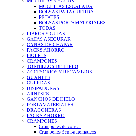
MOCHILAS Y SACOS
MOCHILAS ESCALADA
BOLSAS PARA CUERDA
PETATES
BOLSAS PORTAMATERIALES
TODAS
LIBROS Y GUIAS
GAFAS ASEGURAR
CAÑAS DE CHAPAR
PACKS AHORRO
PIOLETS
CRAMPONES
TORNILLOS DE HIELO
ACCESORIOS Y RECAMBIOS
GUANTES
CUERDAS
DISIPADORAS
ARNESES
GANCHOS DE HIELO
PORTAMATERIALES
DRAGONERAS
PACKS AHORRO
CRAMPONES
Crampones de correas
Crampones Semi-automaticos