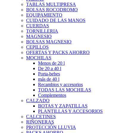
TABLAS MULTIPRESA
BOLSAS ROCODROMO
EQUIPAMIENTO
CUIDADO DE LAS MANOS
CUERDAS
TORNILLERIA
MAGNESIO
BOLSAS MAGNESIO
CEPILLOS
OFERTAS Y PACKS AHORRO
MOCHILAS
Menos de 20 l
De 20 a 40 l
Porta-bebes
más de 40 l
Recambios y accesorios
TODAS LAS MOCHILAS
Complementos
CALZADO
BOTAS Y ZAPATILLAS
PLANTILLAS Y ACCESORIOS
CALCETINES
RIÑONERAS
PROTECCIÓN LLUVIA
PACKS AHORRO