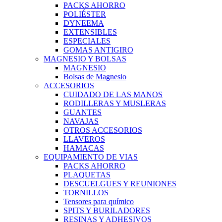
PACKS AHORRO
POLIÉSTER
DYNEEMA
EXTENSIBLES
ESPECIALES
GOMAS ANTIGIRO
MAGNESIO Y BOLSAS
MAGNESIO
Bolsas de Magnesio
ACCESORIOS
CUIDADO DE LAS MANOS
RODILLERAS Y MUSLERAS
GUANTES
NAVAJAS
OTROS ACCESORIOS
LLAVEROS
HAMACAS
EQUIPAMIENTO DE VIAS
PACKS AHORRO
PLAQUETAS
DESCUELGUES Y REUNIONES
TORNILLOS
Tensores para químico
SPITS Y BURILADORES
RESINAS Y ADHESIVOS