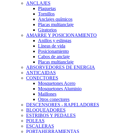
ANCLAJES
Plaquetas
Tornillos
Anclajes químicos
Placas multianclaje
Giratorios
AMARRE Y POSICIONAMIENTO
Anillos y eslingas
Líneas de vida
Posicionamiento
Cabos de anclaje
Placas multianclaje
ABSORVEDORES DE ENERGIA
ANTICAIDAS
CONECTORES
Mosquetones Acero
Mosquetones Aluminio
Maillones
Otros conectores
DESCENSORES - RAPELADORES
BLOQUEADORES
ESTRIBOS Y PEDALES
POLEAS
ESCALERAS
PORTAHERRAMIENTAS