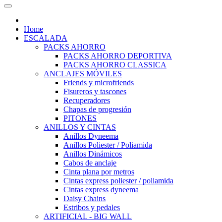
Home
ESCALADA
PACKS AHORRO
PACKS AHORRO DEPORTIVA
PACKS AHORRO CLASSICA
ANCLAJES MÓVILES
Friends y microfriends
Fisureros y tascones
Recuperadores
Chapas de progresión
PITONES
ANILLOS Y CINTAS
Anillos Dyneema
Anillos Poliester / Poliamida
Anillos Dinámicos
Cabos de anclaje
Cinta plana por metros
Cintas express poliester / poliamida
Cintas express dyneema
Daisy Chains
Estribos y pedales
ARTIFICIAL - BIG WALL