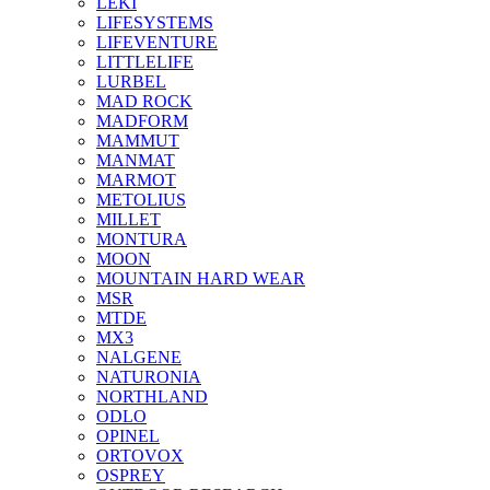
LEKI
LIFESYSTEMS
LIFEVENTURE
LITTLELIFE
LURBEL
MAD ROCK
MADFORM
MAMMUT
MANMAT
MARMOT
METOLIUS
MILLET
MONTURA
MOON
MOUNTAIN HARD WEAR
MSR
MTDE
MX3
NALGENE
NATURONIA
NORTHLAND
ODLO
OPINEL
ORTOVOX
OSPREY