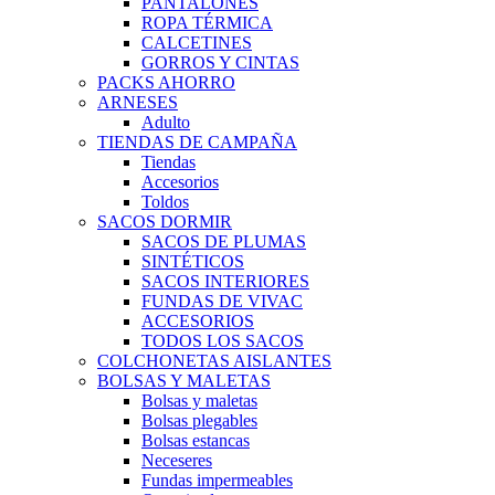
PANTALONES
ROPA TÉRMICA
CALCETINES
GORROS Y CINTAS
PACKS AHORRO
ARNESES
Adulto
TIENDAS DE CAMPAÑA
Tiendas
Accesorios
Toldos
SACOS DORMIR
SACOS DE PLUMAS
SINTÉTICOS
SACOS INTERIORES
FUNDAS DE VIVAC
ACCESORIOS
TODOS LOS SACOS
COLCHONETAS AISLANTES
BOLSAS Y MALETAS
Bolsas y maletas
Bolsas plegables
Bolsas estancas
Neceseres
Fundas impermeables