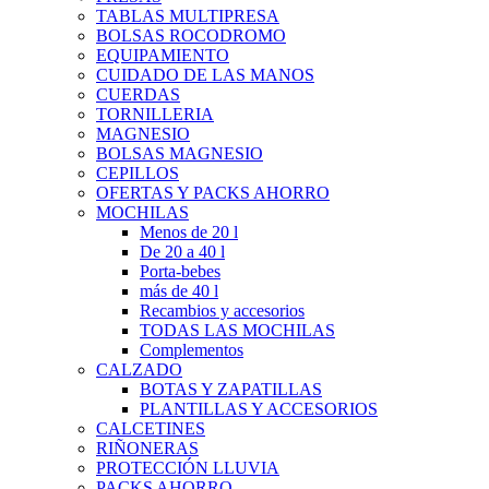
TABLAS MULTIPRESA
BOLSAS ROCODROMO
EQUIPAMIENTO
CUIDADO DE LAS MANOS
CUERDAS
TORNILLERIA
MAGNESIO
BOLSAS MAGNESIO
CEPILLOS
OFERTAS Y PACKS AHORRO
MOCHILAS
Menos de 20 l
De 20 a 40 l
Porta-bebes
más de 40 l
Recambios y accesorios
TODAS LAS MOCHILAS
Complementos
CALZADO
BOTAS Y ZAPATILLAS
PLANTILLAS Y ACCESORIOS
CALCETINES
RIÑONERAS
PROTECCIÓN LLUVIA
PACKS AHORRO