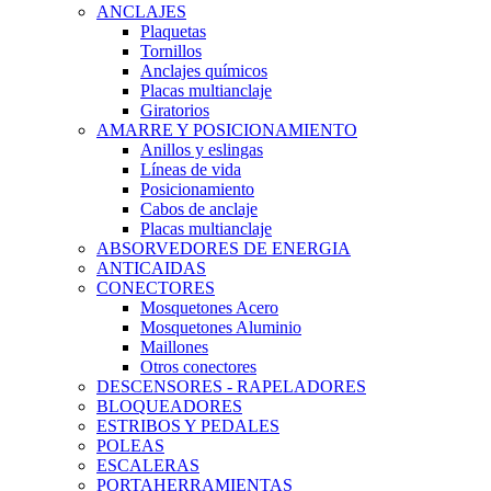
ANCLAJES
Plaquetas
Tornillos
Anclajes químicos
Placas multianclaje
Giratorios
AMARRE Y POSICIONAMIENTO
Anillos y eslingas
Líneas de vida
Posicionamiento
Cabos de anclaje
Placas multianclaje
ABSORVEDORES DE ENERGIA
ANTICAIDAS
CONECTORES
Mosquetones Acero
Mosquetones Aluminio
Maillones
Otros conectores
DESCENSORES - RAPELADORES
BLOQUEADORES
ESTRIBOS Y PEDALES
POLEAS
ESCALERAS
PORTAHERRAMIENTAS