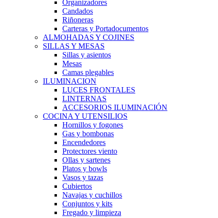
Organizadores
Candados
Riñoneras
Carteras y Portadocumentos
ALMOHADAS Y COJINES
SILLAS Y MESAS
Sillas y asientos
Mesas
Camas plegables
ILUMINACION
LUCES FRONTALES
LINTERNAS
ACCESORIOS ILUMINACIÓN
COCINA Y UTENSILIOS
Hornillos y fogones
Gas y bombonas
Encendedores
Protectores viento
Ollas y sartenes
Platos y bowls
Vasos y tazas
Cubiertos
Navajas y cuchillos
Conjuntos y kits
Fregado y limpieza