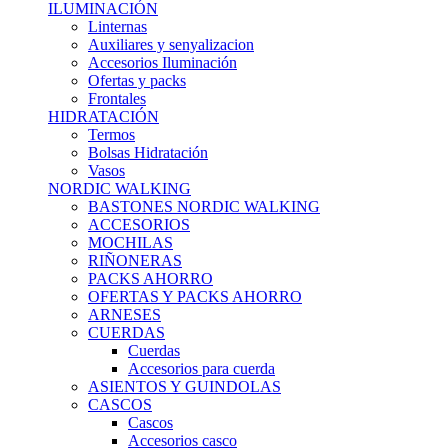
ILUMINACIÓN
Linternas
Auxiliares y senyalizacion
Accesorios Iluminación
Ofertas y packs
Frontales
HIDRATACIÓN
Termos
Bolsas Hidratación
Vasos
NORDIC WALKING
BASTONES NORDIC WALKING
ACCESORIOS
MOCHILAS
RIÑONERAS
PACKS AHORRO
OFERTAS Y PACKS AHORRO
ARNESES
CUERDAS
Cuerdas
Accesorios para cuerda
ASIENTOS Y GUINDOLAS
CASCOS
Cascos
Accesorios casco