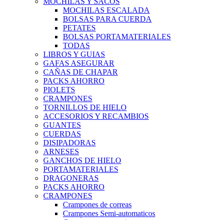
MOCHILAS Y SACOS
MOCHILAS ESCALADA
BOLSAS PARA CUERDA
PETATES
BOLSAS PORTAMATERIALES
TODAS
LIBROS Y GUIAS
GAFAS ASEGURAR
CAÑAS DE CHAPAR
PACKS AHORRO
PIOLETS
CRAMPONES
TORNILLOS DE HIELO
ACCESORIOS Y RECAMBIOS
GUANTES
CUERDAS
DISIPADORAS
ARNESES
GANCHOS DE HIELO
PORTAMATERIALES
DRAGONERAS
PACKS AHORRO
CRAMPONES
Crampones de correas
Crampones Semi-automaticos