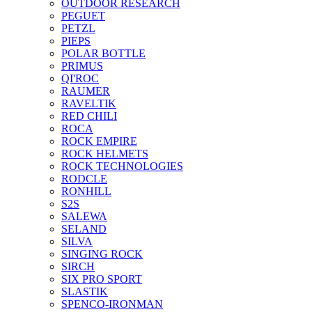
OUTDOOR RESEARCH
PEGUET
PETZL
PIEPS
POLAR BOTTLE
PRIMUS
QI'ROC
RAUMER
RAVELTIK
RED CHILI
ROCA
ROCK EMPIRE
ROCK HELMETS
ROCK TECHNOLOGIES
RODCLE
RONHILL
S2S
SALEWA
SELAND
SILVA
SINGING ROCK
SIRCH
SIX PRO SPORT
SLASTIK
SPENCO-IRONMAN