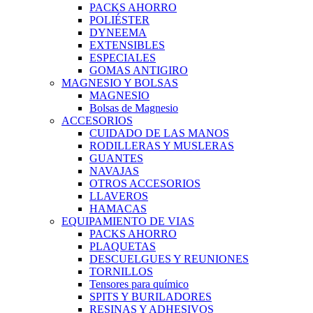
PACKS AHORRO
POLIÉSTER
DYNEEMA
EXTENSIBLES
ESPECIALES
GOMAS ANTIGIRO
MAGNESIO Y BOLSAS
MAGNESIO
Bolsas de Magnesio
ACCESORIOS
CUIDADO DE LAS MANOS
RODILLERAS Y MUSLERAS
GUANTES
NAVAJAS
OTROS ACCESORIOS
LLAVEROS
HAMACAS
EQUIPAMIENTO DE VIAS
PACKS AHORRO
PLAQUETAS
DESCUELGUES Y REUNIONES
TORNILLOS
Tensores para químico
SPITS Y BURILADORES
RESINAS Y ADHESIVOS