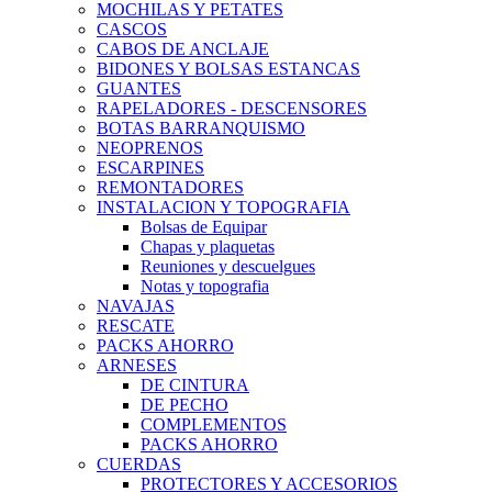
MOCHILAS Y PETATES
CASCOS
CABOS DE ANCLAJE
BIDONES Y BOLSAS ESTANCAS
GUANTES
RAPELADORES - DESCENSORES
BOTAS BARRANQUISMO
NEOPRENOS
ESCARPINES
REMONTADORES
INSTALACION Y TOPOGRAFIA
Bolsas de Equipar
Chapas y plaquetas
Reuniones y descuelgues
Notas y topografia
NAVAJAS
RESCATE
PACKS AHORRO
ARNESES
DE CINTURA
DE PECHO
COMPLEMENTOS
PACKS AHORRO
CUERDAS
PROTECTORES Y ACCESORIOS