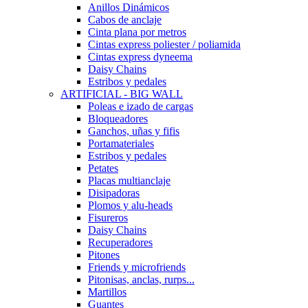
Anillos Dinámicos
Cabos de anclaje
Cinta plana por metros
Cintas express poliester / poliamida
Cintas express dyneema
Daisy Chains
Estribos y pedales
ARTIFICIAL - BIG WALL
Poleas e izado de cargas
Bloqueadores
Ganchos, uñas y fifis
Portamateriales
Estribos y pedales
Petates
Placas multianclaje
Disipadoras
Plomos y alu-heads
Fisureros
Daisy Chains
Recuperadores
Pitones
Friends y microfriends
Pitonisas, anclas, rurps...
Martillos
Guantes