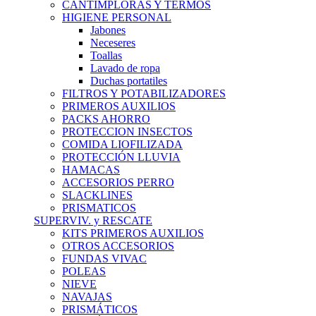
CANTIMPLORAS Y TERMOS
HIGIENE PERSONAL
Jabones
Neceseres
Toallas
Lavado de ropa
Duchas portatiles
FILTROS Y POTABILIZADORES
PRIMEROS AUXILIOS
PACKS AHORRO
PROTECCION INSECTOS
COMIDA LIOFILIZADA
PROTECCIÓN LLUVIA
HAMACAS
ACCESORIOS PERRO
SLACKLINES
PRISMATICOS
SUPERVIV. y RESCATE
KITS PRIMEROS AUXILIOS
OTROS ACCESORIOS
FUNDAS VIVAC
POLEAS
NIEVE
NAVAJAS
PRISMÁTICOS