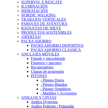
SUPERVIV. Y RESCATE
ILUMINACIÓN
HIDRATACIÓN
NORDIC WALKING
TRABAJOS VERTICALES
PARQUES DE AVENTURA
RAQUETAS DE NIEVE
PRODUCTOS SOSTENIBLES
¡OFERTAS!
PACKS AHORRO
PACKS AHORRO DEPORTIVA
PACKS AHORRO CLASSICA
ANCLAJES MÓVILES
Friends y microfriends
Fisureros y tascones
Recuperadores
Chapas de progresión
PITONES
- Pitones Duros
- Pitones Blandos
- Pitones Semiduros
- Martillos y Accesorios
ANILLOS Y CINTAS
Anillos Dyneema
Anillos Poliester / Poliamida