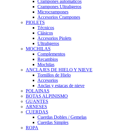
Crampones automaticos
Crampones Ultraligeros
Microcrampones
Accesorios Crampones
PIOLETS
Técnicos
Clásicos
Accesorios Piolets
Ultraligeros
MOCHILAS
Complementos
Recambios
Mochilas
ANCLAJES DE HIELO Y NIEVE
Tornillos de Hielo
Accesorios
Anclas y estacas de nieve
POLAINAS
BOTAS ALPINISMO
GUANTES
ARNESES
CUERDAS
Cuerdas Dobles / Gemelas
Cuerdas Simples
ROPA