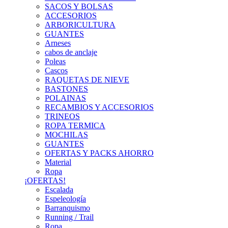
SACOS Y BOLSAS
ACCESORIOS
ARBORICULTURA
GUANTES
Arneses
cabos de anclaje
Poleas
Cascos
RAQUETAS DE NIEVE
BASTONES
POLAINAS
RECAMBIOS Y ACCESORIOS
TRINEOS
ROPA TERMICA
MOCHILAS
GUANTES
OFERTAS Y PACKS AHORRO
Material
Ropa
¡OFERTAS!
Escalada
Espeleología
Barranquismo
Running / Trail
Ropa