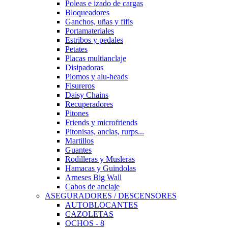
Poleas e izado de cargas
Bloqueadores
Ganchos, uñas y fifis
Portamateriales
Estribos y pedales
Petates
Placas multianclaje
Disipadoras
Plomos y alu-heads
Fisureros
Daisy Chains
Recuperadores
Pitones
Friends y microfriends
Pitonisas, anclas, rurps...
Martillos
Guantes
Rodilleras y Musleras
Hamacas y Guindolas
Arneses Big Wall
Cabos de anclaje
ASEGURADORES / DESCENSORES
AUTOBLOCANTES
CAZOLETAS
OCHOS - 8