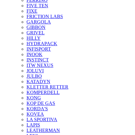
FERRINO
FIVE TEN
FIXE
FRICTION LABS
GARGOLA
GIBBON
GRIVEL
HILLY
HYDRAPACK
INFISPORT
INOOK
INSTINCT
ITW NEXUS
JOLUVI
JULBO
KATADYN
KLETTER RETTER
KOMPERDELL
KONG
KOP DE GAS
KORDA'S
KOVEA
LA SPORTIVA
LAPIS
LEATHERMAN