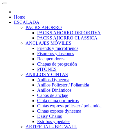
Home
ESCALADA
PACKS AHORRO
PACKS AHORRO DEPORTIVA
PACKS AHORRO CLASSICA
ANCLAJES MÓVILES
Friends y microfriends
Fisureros y tascones
Recuperadores
Chapas de progresión
PITONES
ANILLOS Y CINTAS
Anillos Dyneema
Anillos Poliester / Poliamida
Anillos Dinámicos
Cabos de anclaje
Cinta plana por metros
Cintas express poliester / poliamida
Cintas express dyneema
Daisy Chains
Estribos y pedales
ARTIFICIAL - BIG WALL