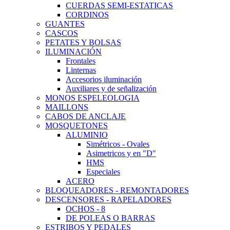
CUERDAS SEMI-ESTATICAS
CORDINOS
GUANTES
CASCOS
PETATES Y BOLSAS
ILUMINACIÓN
Frontales
Linternas
Accesorios iluminación
Auxiliares y de señalización
MONOS ESPELEOLOGIA
MAILLONS
CABOS DE ANCLAJE
MOSQUETONES
ALUMINIO
Simétricos - Ovales
Asimetricos y en "D"
HMS
Especiales
ACERO
BLOQUEADORES - REMONTADORES
DESCENSORES - RAPELADORES
OCHOS - 8
DE POLEAS O BARRAS
ESTRIBOS Y PEDALES