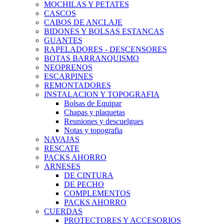
MOCHILAS Y PETATES
CASCOS
CABOS DE ANCLAJE
BIDONES Y BOLSAS ESTANCAS
GUANTES
RAPELADORES - DESCENSORES
BOTAS BARRANQUISMO
NEOPRENOS
ESCARPINES
REMONTADORES
INSTALACION Y TOPOGRAFIA
Bolsas de Equipar
Chapas y plaquetas
Reuniones y descuelgues
Notas y topografia
NAVAJAS
RESCATE
PACKS AHORRO
ARNESES
DE CINTURA
DE PECHO
COMPLEMENTOS
PACKS AHORRO
CUERDAS
PROTECTORES Y ACCESORIOS