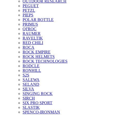
OUTDOOR RESEARCH
PEGUET
PETZL
PIEPS
POLAR BOTTLE
PRIMUS
QI'ROC
RAUMER
RAVELTIK
RED CHILI
ROCA
ROCK EMPIRE
ROCK HELMETS
ROCK TECHNOLOGIES
RODCLE
RONHILL
S2S
SALEWA
SELAND
SILVA
SINGING ROCK
SIRCH
SIX PRO SPORT
SLASTIK
SPENCO-IRONMAN