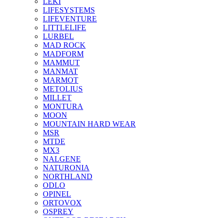
LEKI
LIFESYSTEMS
LIFEVENTURE
LITTLELIFE
LURBEL
MAD ROCK
MADFORM
MAMMUT
MANMAT
MARMOT
METOLIUS
MILLET
MONTURA
MOON
MOUNTAIN HARD WEAR
MSR
MTDE
MX3
NALGENE
NATURONIA
NORTHLAND
ODLO
OPINEL
ORTOVOX
OSPREY