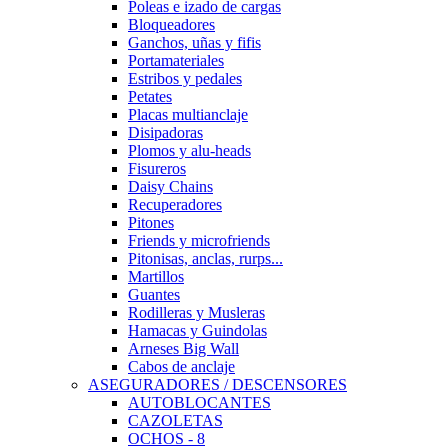
Poleas e izado de cargas
Bloqueadores
Ganchos, uñas y fifis
Portamateriales
Estribos y pedales
Petates
Placas multianclaje
Disipadoras
Plomos y alu-heads
Fisureros
Daisy Chains
Recuperadores
Pitones
Friends y microfriends
Pitonisas, anclas, rurps...
Martillos
Guantes
Rodilleras y Musleras
Hamacas y Guindolas
Arneses Big Wall
Cabos de anclaje
ASEGURADORES / DESCENSORES
AUTOBLOCANTES
CAZOLETAS
OCHOS - 8