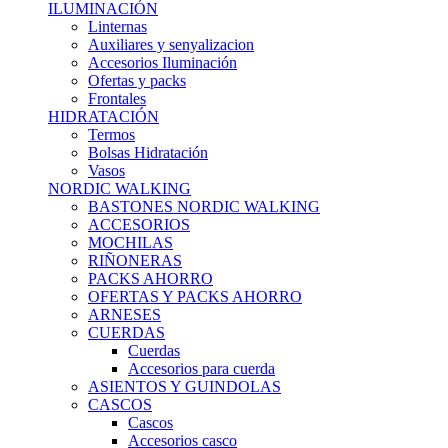
ILUMINACIÓN
Linternas
Auxiliares y senyalizacion
Accesorios Iluminación
Ofertas y packs
Frontales
HIDRATACIÓN
Termos
Bolsas Hidratación
Vasos
NORDIC WALKING
BASTONES NORDIC WALKING
ACCESORIOS
MOCHILAS
RIÑONERAS
PACKS AHORRO
OFERTAS Y PACKS AHORRO
ARNESES
CUERDAS
Cuerdas
Accesorios para cuerda
ASIENTOS Y GUINDOLAS
CASCOS
Cascos
Accesorios casco