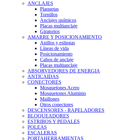
ANCLAJES
Plaquetas
Tornillos
Anclajes químicos
Placas multianclaje
Giratorios
AMARRE Y POSICIONAMIENTO
Anillos y eslingas
Líneas de vida
Posicionamiento
Cabos de anclaje
Placas multianclaje
ABSORVEDORES DE ENERGIA
ANTICAIDAS
CONECTORES
Mosquetones Acero
Mosquetones Aluminio
Maillones
Otros conectores
DESCENSORES - RAPELADORES
BLOQUEADORES
ESTRIBOS Y PEDALES
POLEAS
ESCALERAS
PORTAHERRAMIENTAS