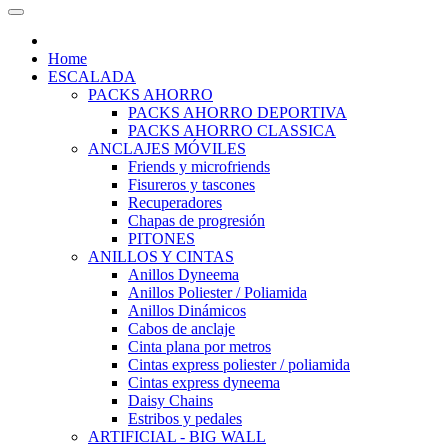
Home
ESCALADA
PACKS AHORRO
PACKS AHORRO DEPORTIVA
PACKS AHORRO CLASSICA
ANCLAJES MÓVILES
Friends y microfriends
Fisureros y tascones
Recuperadores
Chapas de progresión
PITONES
ANILLOS Y CINTAS
Anillos Dyneema
Anillos Poliester / Poliamida
Anillos Dinámicos
Cabos de anclaje
Cinta plana por metros
Cintas express poliester / poliamida
Cintas express dyneema
Daisy Chains
Estribos y pedales
ARTIFICIAL - BIG WALL