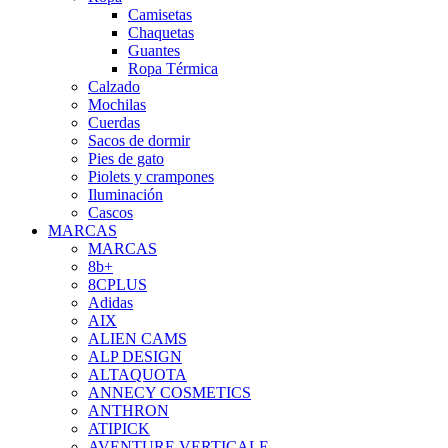
Camisetas
Chaquetas
Guantes
Ropa Térmica
Calzado
Mochilas
Cuerdas
Sacos de dormir
Pies de gato
Piolets y crampones
Iluminación
Cascos
MARCAS
MARCAS
8b+
8CPLUS
Adidas
AIX
ALIEN CAMS
ALP DESIGN
ALTAQUOTA
ANNECY COSMETICS
ANTHRON
ATIPICK
AVENTURE VERTICALE