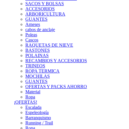
SACOS Y BOLSAS
ACCESORIOS
ARBORICULTURA
GUANTES
Arneses
cabos de anclaje
Poleas
Cascos
RAQUETAS DE NIEVE
BASTONES
POLAINAS
RECAMBIOS Y ACCESORIOS
TRINEOS
ROPA TERMICA
MOCHILAS
GUANTES
OFERTAS Y PACKS AHORRO
Material
Ropa
¡OFERTAS!
Escalada
Espeleología
Barranquismo
Running / Trail
Ropa