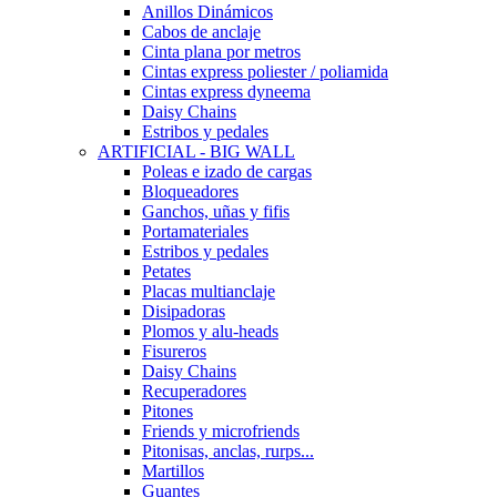
Anillos Dinámicos
Cabos de anclaje
Cinta plana por metros
Cintas express poliester / poliamida
Cintas express dyneema
Daisy Chains
Estribos y pedales
ARTIFICIAL - BIG WALL
Poleas e izado de cargas
Bloqueadores
Ganchos, uñas y fifis
Portamateriales
Estribos y pedales
Petates
Placas multianclaje
Disipadoras
Plomos y alu-heads
Fisureros
Daisy Chains
Recuperadores
Pitones
Friends y microfriends
Pitonisas, anclas, rurps...
Martillos
Guantes