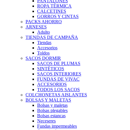
PANTALONES
ROPA TÉRMICA
CALCETINES
GORROS Y CINTAS
PACKS AHORRO
ARNESES
Adulto
TIENDAS DE CAMPAÑA
Tiendas
Accesorios
Toldos
SACOS DORMIR
SACOS DE PLUMAS
SINTÉTICOS
SACOS INTERIORES
FUNDAS DE VIVAC
ACCESORIOS
TODOS LOS SACOS
COLCHONETAS AISLANTES
BOLSAS Y MALETAS
Bolsas y maletas
Bolsas plegables
Bolsas estancas
Neceseres
Fundas impermeables