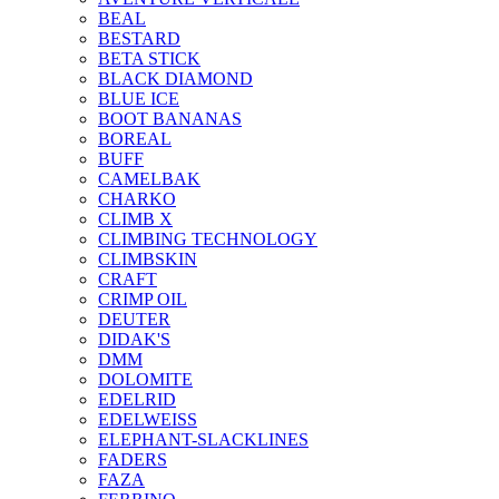
BEAL
BESTARD
BETA STICK
BLACK DIAMOND
BLUE ICE
BOOT BANANAS
BOREAL
BUFF
CAMELBAK
CHARKO
CLIMB X
CLIMBING TECHNOLOGY
CLIMBSKIN
CRAFT
CRIMP OIL
DEUTER
DIDAK'S
DMM
DOLOMITE
EDELRID
EDELWEISS
ELEPHANT-SLACKLINES
FADERS
FAZA