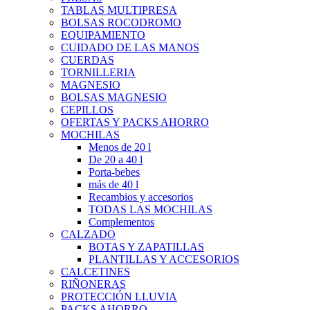
TABLAS MULTIPRESA
BOLSAS ROCODROMO
EQUIPAMIENTO
CUIDADO DE LAS MANOS
CUERDAS
TORNILLERIA
MAGNESIO
BOLSAS MAGNESIO
CEPILLOS
OFERTAS Y PACKS AHORRO
MOCHILAS
Menos de 20 l
De 20 a 40 l
Porta-bebes
más de 40 l
Recambios y accesorios
TODAS LAS MOCHILAS
Complementos
CALZADO
BOTAS Y ZAPATILLAS
PLANTILLAS Y ACCESORIOS
CALCETINES
RIÑONERAS
PROTECCIÓN LLUVIA
PACKS AHORRO