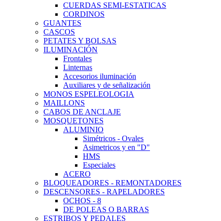
CUERDAS SEMI-ESTATICAS
CORDINOS
GUANTES
CASCOS
PETATES Y BOLSAS
ILUMINACIÓN
Frontales
Linternas
Accesorios iluminación
Auxiliares y de señalización
MONOS ESPELEOLOGIA
MAILLONS
CABOS DE ANCLAJE
MOSQUETONES
ALUMINIO
Simétricos - Ovales
Asimetricos y en "D"
HMS
Especiales
ACERO
BLOQUEADORES - REMONTADORES
DESCENSORES - RAPELADORES
OCHOS - 8
DE POLEAS O BARRAS
ESTRIBOS Y PEDALES