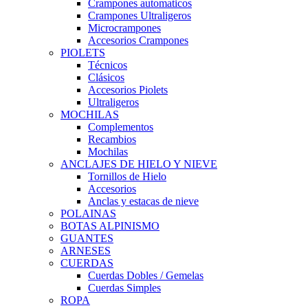
Crampones automaticos
Crampones Ultraligeros
Microcrampones
Accesorios Crampones
PIOLETS
Técnicos
Clásicos
Accesorios Piolets
Ultraligeros
MOCHILAS
Complementos
Recambios
Mochilas
ANCLAJES DE HIELO Y NIEVE
Tornillos de Hielo
Accesorios
Anclas y estacas de nieve
POLAINAS
BOTAS ALPINISMO
GUANTES
ARNESES
CUERDAS
Cuerdas Dobles / Gemelas
Cuerdas Simples
ROPA