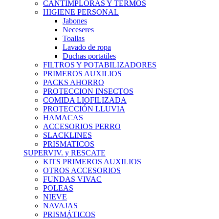
CANTIMPLORAS Y TERMOS
HIGIENE PERSONAL
Jabones
Neceseres
Toallas
Lavado de ropa
Duchas portatiles
FILTROS Y POTABILIZADORES
PRIMEROS AUXILIOS
PACKS AHORRO
PROTECCION INSECTOS
COMIDA LIOFILIZADA
PROTECCIÓN LLUVIA
HAMACAS
ACCESORIOS PERRO
SLACKLINES
PRISMATICOS
SUPERVIV. y RESCATE
KITS PRIMEROS AUXILIOS
OTROS ACCESORIOS
FUNDAS VIVAC
POLEAS
NIEVE
NAVAJAS
PRISMÁTICOS