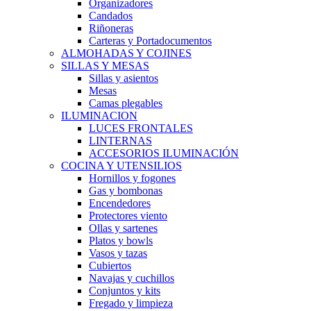
Organizadores
Candados
Riñoneras
Carteras y Portadocumentos
ALMOHADAS Y COJINES
SILLAS Y MESAS
Sillas y asientos
Mesas
Camas plegables
ILUMINACION
LUCES FRONTALES
LINTERNAS
ACCESORIOS ILUMINACIÓN
COCINA Y UTENSILIOS
Hornillos y fogones
Gas y bombonas
Encendedores
Protectores viento
Ollas y sartenes
Platos y bowls
Vasos y tazas
Cubiertos
Navajas y cuchillos
Conjuntos y kits
Fregado y limpieza