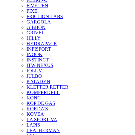
FERRINO
FIVE TEN
FIXE
FRICTION LABS
GARGOLA
GIBBON
GRIVEL
HILLY
HYDRAPACK
INFISPORT
INOOK
INSTINCT
ITW NEXUS
JOLUVI
JULBO
KATADYN
KLETTER RETTER
KOMPERDELL
KONG
KOP DE GAS
KORDA'S
KOVEA
LA SPORTIVA
LAPIS
LEATHERMAN