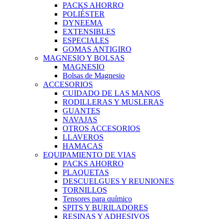
PACKS AHORRO
POLIÉSTER
DYNEEMA
EXTENSIBLES
ESPECIALES
GOMAS ANTIGIRO
MAGNESIO Y BOLSAS
MAGNESIO
Bolsas de Magnesio
ACCESORIOS
CUIDADO DE LAS MANOS
RODILLERAS Y MUSLERAS
GUANTES
NAVAJAS
OTROS ACCESORIOS
LLAVEROS
HAMACAS
EQUIPAMIENTO DE VIAS
PACKS AHORRO
PLAQUETAS
DESCUELGUES Y REUNIONES
TORNILLOS
Tensores para químico
SPITS Y BURILADORES
RESINAS Y ADHESIVOS