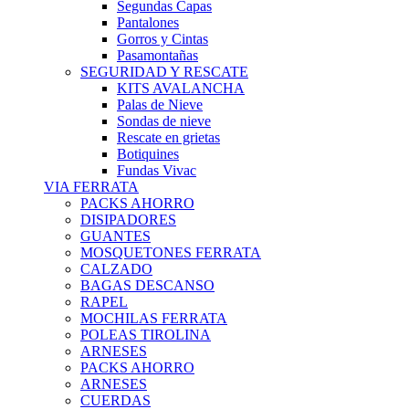
Segundas Capas
Pantalones
Gorros y Cintas
Pasamontañas
SEGURIDAD Y RESCATE
KITS AVALANCHA
Palas de Nieve
Sondas de nieve
Rescate en grietas
Botiquines
Fundas Vivac
VIA FERRATA
PACKS AHORRO
DISIPADORES
GUANTES
MOSQUETONES FERRATA
CALZADO
BAGAS DESCANSO
RAPEL
MOCHILAS FERRATA
POLEAS TIROLINA
ARNESES
PACKS AHORRO
ARNESES
CUERDAS