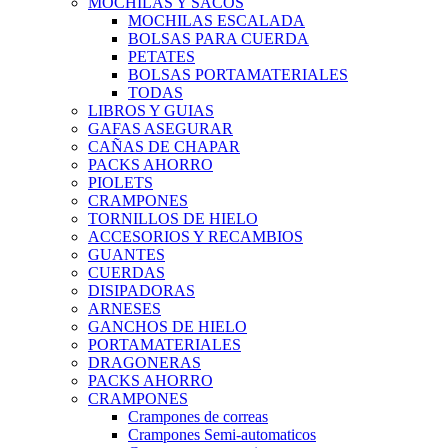
MOCHILAS Y SACOS
MOCHILAS ESCALADA
BOLSAS PARA CUERDA
PETATES
BOLSAS PORTAMATERIALES
TODAS
LIBROS Y GUIAS
GAFAS ASEGURAR
CAÑAS DE CHAPAR
PACKS AHORRO
PIOLETS
CRAMPONES
TORNILLOS DE HIELO
ACCESORIOS Y RECAMBIOS
GUANTES
CUERDAS
DISIPADORAS
ARNESES
GANCHOS DE HIELO
PORTAMATERIALES
DRAGONERAS
PACKS AHORRO
CRAMPONES
Crampones de correas
Crampones Semi-automaticos