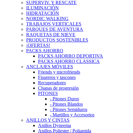
SUPERVIV. Y RESCATE
ILUMINACIÓN
HIDRATACIÓN
NORDIC WALKING
TRABAJOS VERTICALES
PARQUES DE AVENTURA
RAQUETAS DE NIEVE
PRODUCTOS SOSTENIBLES
¡OFERTAS!
PACKS AHORRO
PACKS AHORRO DEPORTIVA
PACKS AHORRO CLASSICA
ANCLAJES MÓVILES
Friends y microfriends
Fisureros y tascones
Recuperadores
Chapas de progresión
PITONES
- Pitones Duros
- Pitones Blandos
- Pitones Semiduros
- Martillos y Accesorios
ANILLOS Y CINTAS
Anillos Dyneema
Anillos Poliester / Poliamida