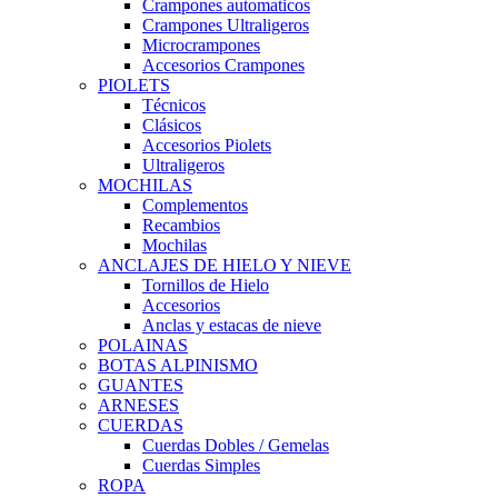
Crampones automaticos
Crampones Ultraligeros
Microcrampones
Accesorios Crampones
PIOLETS
Técnicos
Clásicos
Accesorios Piolets
Ultraligeros
MOCHILAS
Complementos
Recambios
Mochilas
ANCLAJES DE HIELO Y NIEVE
Tornillos de Hielo
Accesorios
Anclas y estacas de nieve
POLAINAS
BOTAS ALPINISMO
GUANTES
ARNESES
CUERDAS
Cuerdas Dobles / Gemelas
Cuerdas Simples
ROPA