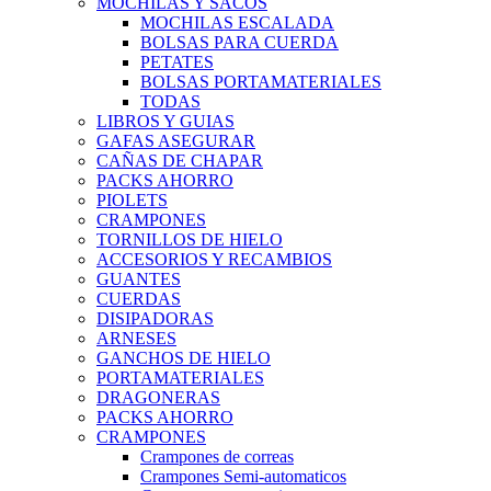
MOCHILAS Y SACOS
MOCHILAS ESCALADA
BOLSAS PARA CUERDA
PETATES
BOLSAS PORTAMATERIALES
TODAS
LIBROS Y GUIAS
GAFAS ASEGURAR
CAÑAS DE CHAPAR
PACKS AHORRO
PIOLETS
CRAMPONES
TORNILLOS DE HIELO
ACCESORIOS Y RECAMBIOS
GUANTES
CUERDAS
DISIPADORAS
ARNESES
GANCHOS DE HIELO
PORTAMATERIALES
DRAGONERAS
PACKS AHORRO
CRAMPONES
Crampones de correas
Crampones Semi-automaticos