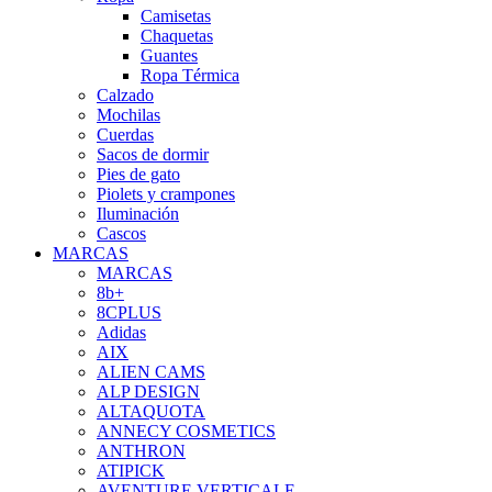
Camisetas
Chaquetas
Guantes
Ropa Térmica
Calzado
Mochilas
Cuerdas
Sacos de dormir
Pies de gato
Piolets y crampones
Iluminación
Cascos
MARCAS
MARCAS
8b+
8CPLUS
Adidas
AIX
ALIEN CAMS
ALP DESIGN
ALTAQUOTA
ANNECY COSMETICS
ANTHRON
ATIPICK
AVENTURE VERTICALE