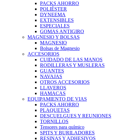
PACKS AHORRO
POLIÉSTER
DYNEEMA
EXTENSIBLES
ESPECIALES
GOMAS ANTIGIRO
MAGNESIO Y BOLSAS
MAGNESIO
Bolsas de Magnesio
ACCESORIOS
CUIDADO DE LAS MANOS
RODILLERAS Y MUSLERAS
GUANTES
NAVAJAS
OTROS ACCESORIOS
LLAVEROS
HAMACAS
EQUIPAMIENTO DE VIAS
PACKS AHORRO
PLAQUETAS
DESCUELGUES Y REUNIONES
TORNILLOS
Tensores para químico
SPITS Y BURILADORES
RESINAS Y ADHESIVOS