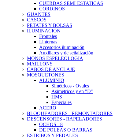
CUERDAS SEMI-ESTATICAS
CORDINOS
GUANTES
CASCOS
PETATES Y BOLSAS
ILUMINACIÓN
Frontales
Linternas
Accesorios iluminación
Auxiliares y de señalización
MONOS ESPELEOLOGIA
MAILLONS
CABOS DE ANCLAJE
MOSQUETONES
ALUMINIO
Simétricos - Ovales
Asimetricos y en "D"
HMS
Especiales
ACERO
BLOQUEADORES - REMONTADORES
DESCENSORES - RAPELADORES
OCHOS - 8
DE POLEAS O BARRAS
ESTRIBOS Y PEDALES