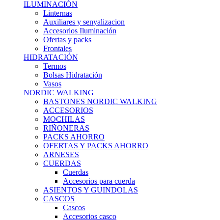
ILUMINACIÓN
Linternas
Auxiliares y senyalizacion
Accesorios Iluminación
Ofertas y packs
Frontales
HIDRATACIÓN
Termos
Bolsas Hidratación
Vasos
NORDIC WALKING
BASTONES NORDIC WALKING
ACCESORIOS
MOCHILAS
RIÑONERAS
PACKS AHORRO
OFERTAS Y PACKS AHORRO
ARNESES
CUERDAS
Cuerdas
Accesorios para cuerda
ASIENTOS Y GUINDOLAS
CASCOS
Cascos
Accesorios casco