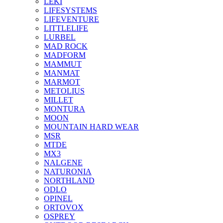
LEKI
LIFESYSTEMS
LIFEVENTURE
LITTLELIFE
LURBEL
MAD ROCK
MADFORM
MAMMUT
MANMAT
MARMOT
METOLIUS
MILLET
MONTURA
MOON
MOUNTAIN HARD WEAR
MSR
MTDE
MX3
NALGENE
NATURONIA
NORTHLAND
ODLO
OPINEL
ORTOVOX
OSPREY