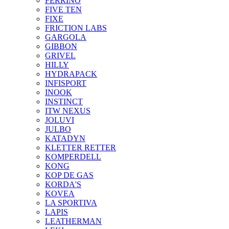
FERRINO
FIVE TEN
FIXE
FRICTION LABS
GARGOLA
GIBBON
GRIVEL
HILLY
HYDRAPACK
INFISPORT
INOOK
INSTINCT
ITW NEXUS
JOLUVI
JULBO
KATADYN
KLETTER RETTER
KOMPERDELL
KONG
KOP DE GAS
KORDA'S
KOVEA
LA SPORTIVA
LAPIS
LEATHERMAN