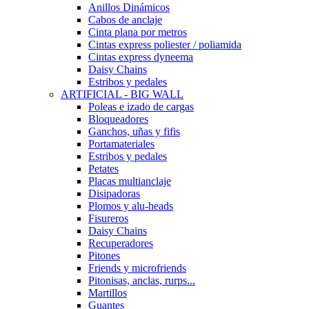
Anillos Dinámicos
Cabos de anclaje
Cinta plana por metros
Cintas express poliester / poliamida
Cintas express dyneema
Daisy Chains
Estribos y pedales
ARTIFICIAL - BIG WALL
Poleas e izado de cargas
Bloqueadores
Ganchos, uñas y fifis
Portamateriales
Estribos y pedales
Petates
Placas multianclaje
Disipadoras
Plomos y alu-heads
Fisureros
Daisy Chains
Recuperadores
Pitones
Friends y microfriends
Pitonisas, anclas, rurps...
Martillos
Guantes