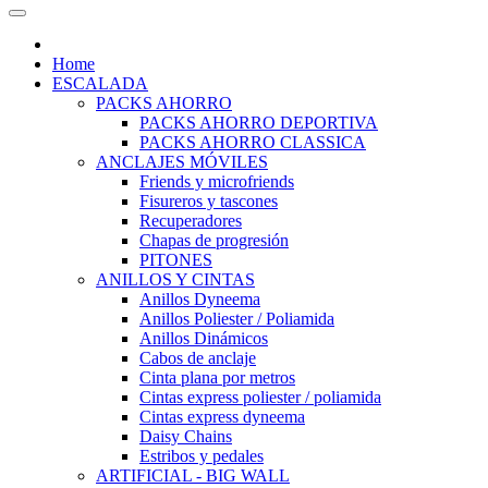
Home
ESCALADA
PACKS AHORRO
PACKS AHORRO DEPORTIVA
PACKS AHORRO CLASSICA
ANCLAJES MÓVILES
Friends y microfriends
Fisureros y tascones
Recuperadores
Chapas de progresión
PITONES
ANILLOS Y CINTAS
Anillos Dyneema
Anillos Poliester / Poliamida
Anillos Dinámicos
Cabos de anclaje
Cinta plana por metros
Cintas express poliester / poliamida
Cintas express dyneema
Daisy Chains
Estribos y pedales
ARTIFICIAL - BIG WALL