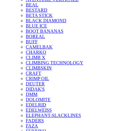
BEAL
BESTARD
BETA STICK
BLACK DIAMOND
BLUE ICE
BOOT BANANAS
BOREAL
BUFF
CAMELBAK
CHARKO
CLIMB X
CLIMBING TECHNOLOGY
CLIMBSKIN
CRAFT
CRIMP OIL
DEUTER
DIDAK'S
DMM
DOLOMITE
EDELRID
EDELWEISS
ELEPHANT-SLACKLINES
FADERS
FAZA