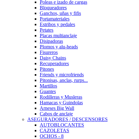
Poleas e izado de cargas
Bloqueadores
Ganchos, uñas y fifis
Portamateriales
Estribos y pedales
Petates
Placas multianclaje
Disipadoras
Plomos y alu-heads
Fisureros
Daisy Chains
Recuperadores
Pitones
Friends y microfriends
Pitonisas, anclas, rurps...
Martillos
Guantes
Rodilleras y Musleras
Hamacas y Guindolas
Arneses Big Wall
Cabos de anclaje
ASEGURADORES / DESCENSORES
AUTOBLOCANTES
CAZOLETAS
OCHOS - 8