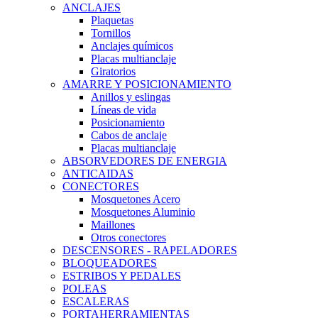
ANCLAJES
Plaquetas
Tornillos
Anclajes químicos
Placas multianclaje
Giratorios
AMARRE Y POSICIONAMIENTO
Anillos y eslingas
Líneas de vida
Posicionamiento
Cabos de anclaje
Placas multianclaje
ABSORVEDORES DE ENERGIA
ANTICAIDAS
CONECTORES
Mosquetones Acero
Mosquetones Aluminio
Maillones
Otros conectores
DESCENSORES - RAPELADORES
BLOQUEADORES
ESTRIBOS Y PEDALES
POLEAS
ESCALERAS
PORTAHERRAMIENTAS