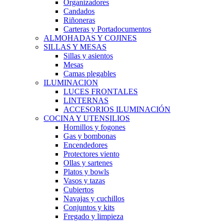
Organizadores
Candados
Riñoneras
Carteras y Portadocumentos
ALMOHADAS Y COJINES
SILLAS Y MESAS
Sillas y asientos
Mesas
Camas plegables
ILUMINACION
LUCES FRONTALES
LINTERNAS
ACCESORIOS ILUMINACIÓN
COCINA Y UTENSILIOS
Hornillos y fogones
Gas y bombonas
Encendedores
Protectores viento
Ollas y sartenes
Platos y bowls
Vasos y tazas
Cubiertos
Navajas y cuchillos
Conjuntos y kits
Fregado y limpieza