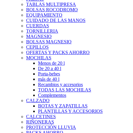
TABLAS MULTIPRESA
BOLSAS ROCODROMO
EQUIPAMIENTO
CUIDADO DE LAS MANOS
CUERDAS
TORNILLERIA
MAGNESIO
BOLSAS MAGNESIO
CEPILLOS
OFERTAS Y PACKS AHORRO
MOCHILAS
Menos de 20 l
De 20 a 40 l
Porta-bebes
más de 40 l
Recambios y accesorios
TODAS LAS MOCHILAS
Complementos
CALZADO
BOTAS Y ZAPATILLAS
PLANTILLAS Y ACCESORIOS
CALCETINES
RIÑONERAS
PROTECCIÓN LLUVIA
PACKS AHORRO