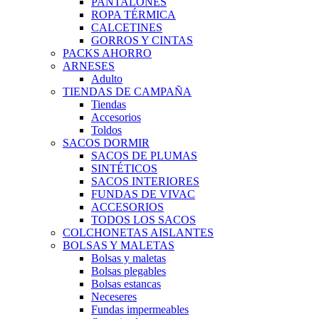
PANTALONES
ROPA TÉRMICA
CALCETINES
GORROS Y CINTAS
PACKS AHORRO
ARNESES
Adulto
TIENDAS DE CAMPAÑA
Tiendas
Accesorios
Toldos
SACOS DORMIR
SACOS DE PLUMAS
SINTÉTICOS
SACOS INTERIORES
FUNDAS DE VIVAC
ACCESORIOS
TODOS LOS SACOS
COLCHONETAS AISLANTES
BOLSAS Y MALETAS
Bolsas y maletas
Bolsas plegables
Bolsas estancas
Neceseres
Fundas impermeables