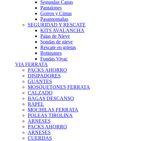
Segundas Capas
Pantalones
Gorros y Cintas
Pasamontañas
SEGURIDAD Y RESCATE
KITS AVALANCHA
Palas de Nieve
Sondas de nieve
Rescate en grietas
Botiquines
Fundas Vivac
VIA FERRATA
PACKS AHORRO
DISIPADORES
GUANTES
MOSQUETONES FERRATA
CALZADO
BAGAS DESCANSO
RAPEL
MOCHILAS FERRATA
POLEAS TIROLINA
ARNESES
PACKS AHORRO
ARNESES
CUERDAS