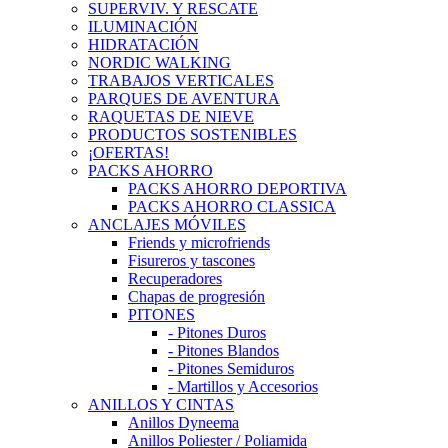
SUPERVIV. Y RESCATE
ILUMINACIÓN
HIDRATACIÓN
NORDIC WALKING
TRABAJOS VERTICALES
PARQUES DE AVENTURA
RAQUETAS DE NIEVE
PRODUCTOS SOSTENIBLES
¡OFERTAS!
PACKS AHORRO
PACKS AHORRO DEPORTIVA
PACKS AHORRO CLASSICA
ANCLAJES MÓVILES
Friends y microfriends
Fisureros y tascones
Recuperadores
Chapas de progresión
PITONES
- Pitones Duros
- Pitones Blandos
- Pitones Semiduros
- Martillos y Accesorios
ANILLOS Y CINTAS
Anillos Dyneema
Anillos Poliester / Poliamida