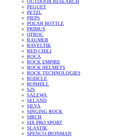
OUTDOOR RESEARCH
PEGUET
PETZL
PIEPS
POLAR BOTTLE
PRIMUS
QI'ROC
RAUMER
RAVELTIK
RED CHILI
ROCA
ROCK EMPIRE
ROCK HELMETS
ROCK TECHNOLOGIES
RODCLE
RONHILL
S2S
SALEWA
SELAND
SILVA
SINGING ROCK
SIRCH
SIX PRO SPORT
SLASTIK
SPENCO-IRONMAN