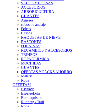
SACOS Y BOLSAS
ACCESORIOS
ARBORICULTURA
GUANTES
Arneses
cabos de anclaje
Poleas
Cascos
RAQUETAS DE NIEVE
BASTONES
POLAINAS
RECAMBIOS Y ACCESORIOS
TRINEOS
ROPA TERMICA
MOCHILAS
GUANTES
OFERTAS Y PACKS AHORRO
Material
Ropa
¡OFERTAS!
Escalada
Espeleología
Barranquismo
Running / Trail
Ropa