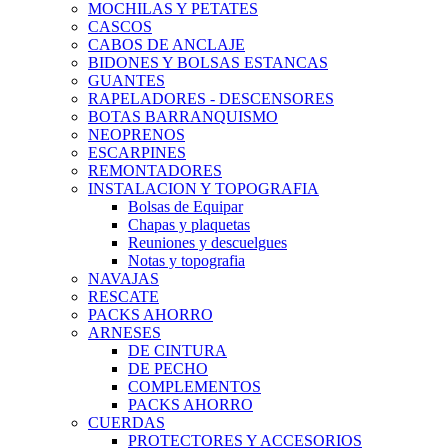
MOCHILAS Y PETATES
CASCOS
CABOS DE ANCLAJE
BIDONES Y BOLSAS ESTANCAS
GUANTES
RAPELADORES - DESCENSORES
BOTAS BARRANQUISMO
NEOPRENOS
ESCARPINES
REMONTADORES
INSTALACION Y TOPOGRAFIA
Bolsas de Equipar
Chapas y plaquetas
Reuniones y descuelgues
Notas y topografia
NAVAJAS
RESCATE
PACKS AHORRO
ARNESES
DE CINTURA
DE PECHO
COMPLEMENTOS
PACKS AHORRO
CUERDAS
PROTECTORES Y ACCESORIOS