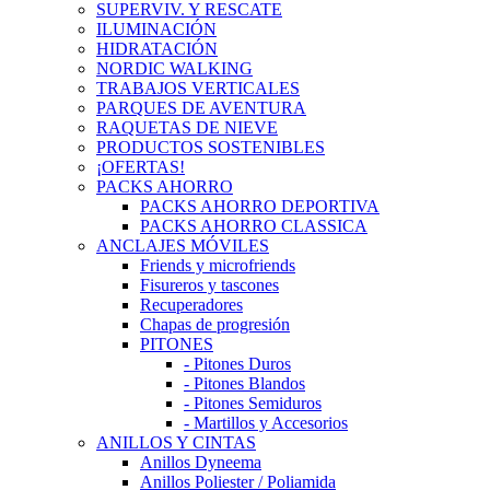
SUPERVIV. Y RESCATE
ILUMINACIÓN
HIDRATACIÓN
NORDIC WALKING
TRABAJOS VERTICALES
PARQUES DE AVENTURA
RAQUETAS DE NIEVE
PRODUCTOS SOSTENIBLES
¡OFERTAS!
PACKS AHORRO
PACKS AHORRO DEPORTIVA
PACKS AHORRO CLASSICA
ANCLAJES MÓVILES
Friends y microfriends
Fisureros y tascones
Recuperadores
Chapas de progresión
PITONES
- Pitones Duros
- Pitones Blandos
- Pitones Semiduros
- Martillos y Accesorios
ANILLOS Y CINTAS
Anillos Dyneema
Anillos Poliester / Poliamida