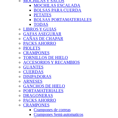
MOCHILAS Y SACOS
MOCHILAS ESCALADA
BOLSAS PARA CUERDA
PETATES
BOLSAS PORTAMATERIALES
TODAS
LIBROS Y GUIAS
GAFAS ASEGURAR
CAÑAS DE CHAPAR
PACKS AHORRO
PIOLETS
CRAMPONES
TORNILLOS DE HIELO
ACCESORIOS Y RECAMBIOS
GUANTES
CUERDAS
DISIPADORAS
ARNESES
GANCHOS DE HIELO
PORTAMATERIALES
DRAGONERAS
PACKS AHORRO
CRAMPONES
Crampones de correas
Crampones Semi-automaticos