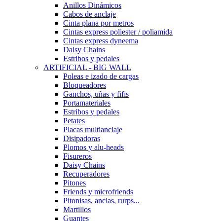
Anillos Dinámicos
Cabos de anclaje
Cinta plana por metros
Cintas express poliester / poliamida
Cintas express dyneema
Daisy Chains
Estribos y pedales
ARTIFICIAL - BIG WALL
Poleas e izado de cargas
Bloqueadores
Ganchos, uñas y fifis
Portamateriales
Estribos y pedales
Petates
Placas multianclaje
Disipadoras
Plomos y alu-heads
Fisureros
Daisy Chains
Recuperadores
Pitones
Friends y microfriends
Pitonisas, anclas, rurps...
Martillos
Guantes