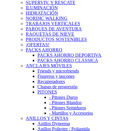
SUPERVIV. Y RESCATE
ILUMINACIÓN
HIDRATACIÓN
NORDIC WALKING
TRABAJOS VERTICALES
PARQUES DE AVENTURA
RAQUETAS DE NIEVE
PRODUCTOS SOSTENIBLES
¡OFERTAS!
PACKS AHORRO
PACKS AHORRO DEPORTIVA
PACKS AHORRO CLASSICA
ANCLAJES MÓVILES
Friends y microfriends
Fisureros y tascones
Recuperadores
Chapas de progresión
PITONES
- Pitones Duros
- Pitones Blandos
- Pitones Semiduros
- Martillos y Accesorios
ANILLOS Y CINTAS
Anillos Dyneema
Anillos Poliester / Poliamida