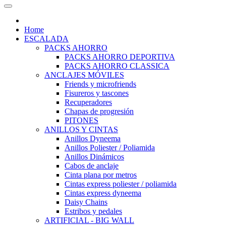
Home
ESCALADA
PACKS AHORRO
PACKS AHORRO DEPORTIVA
PACKS AHORRO CLASSICA
ANCLAJES MÓVILES
Friends y microfriends
Fisureros y tascones
Recuperadores
Chapas de progresión
PITONES
ANILLOS Y CINTAS
Anillos Dyneema
Anillos Poliester / Poliamida
Anillos Dinámicos
Cabos de anclaje
Cinta plana por metros
Cintas express poliester / poliamida
Cintas express dyneema
Daisy Chains
Estribos y pedales
ARTIFICIAL - BIG WALL