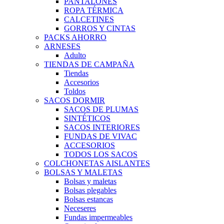
PANTALONES
ROPA TÉRMICA
CALCETINES
GORROS Y CINTAS
PACKS AHORRO
ARNESES
Adulto
TIENDAS DE CAMPAÑA
Tiendas
Accesorios
Toldos
SACOS DORMIR
SACOS DE PLUMAS
SINTÉTICOS
SACOS INTERIORES
FUNDAS DE VIVAC
ACCESORIOS
TODOS LOS SACOS
COLCHONETAS AISLANTES
BOLSAS Y MALETAS
Bolsas y maletas
Bolsas plegables
Bolsas estancas
Neceseres
Fundas impermeables