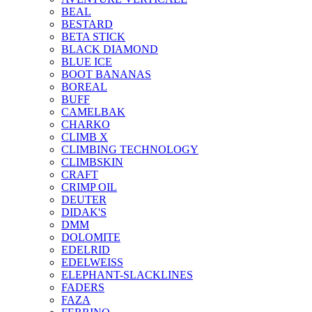
BEAL
BESTARD
BETA STICK
BLACK DIAMOND
BLUE ICE
BOOT BANANAS
BOREAL
BUFF
CAMELBAK
CHARKO
CLIMB X
CLIMBING TECHNOLOGY
CLIMBSKIN
CRAFT
CRIMP OIL
DEUTER
DIDAK'S
DMM
DOLOMITE
EDELRID
EDELWEISS
ELEPHANT-SLACKLINES
FADERS
FAZA