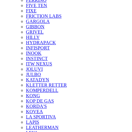
FERRINO
FIVE TEN
FIXE
FRICTION LABS
GARGOLA
GIBBON
GRIVEL
HILLY
HYDRAPACK
INFISPORT
INOOK
INSTINCT
ITW NEXUS
JOLUVI
JULBO
KATADYN
KLETTER RETTER
KOMPERDELL
KONG
KOP DE GAS
KORDA'S
KOVEA
LA SPORTIVA
LAPIS
LEATHERMAN