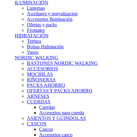
ILUMINACIÓN
Linternas
Auxiliares y senyalizacion
Accesorios Iluminación
Ofertas y packs
Frontales
HIDRATACIÓN
Termos
Bolsas Hidratación
Vasos
NORDIC WALKING
BASTONES NORDIC WALKING
ACCESORIOS
MOCHILAS
RIÑONERAS
PACKS AHORRO
OFERTAS Y PACKS AHORRO
ARNESES
CUERDAS
Cuerdas
Accesorios para cuerda
ASIENTOS Y GUINDOLAS
CASCOS
Cascos
Accesorios casco