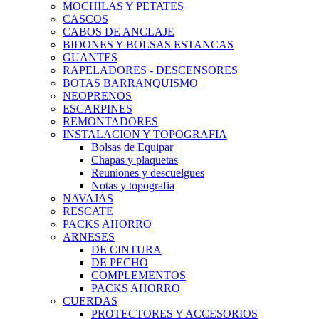
MOCHILAS Y PETATES
CASCOS
CABOS DE ANCLAJE
BIDONES Y BOLSAS ESTANCAS
GUANTES
RAPELADORES - DESCENSORES
BOTAS BARRANQUISMO
NEOPRENOS
ESCARPINES
REMONTADORES
INSTALACION Y TOPOGRAFIA
Bolsas de Equipar
Chapas y plaquetas
Reuniones y descuelgues
Notas y topografia
NAVAJAS
RESCATE
PACKS AHORRO
ARNESES
DE CINTURA
DE PECHO
COMPLEMENTOS
PACKS AHORRO
CUERDAS
PROTECTORES Y ACCESORIOS