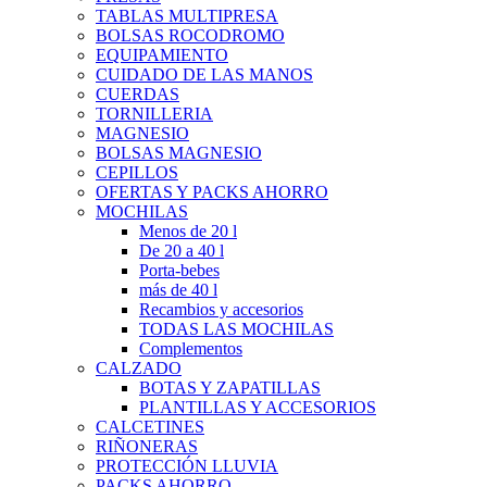
TABLAS MULTIPRESA
BOLSAS ROCODROMO
EQUIPAMIENTO
CUIDADO DE LAS MANOS
CUERDAS
TORNILLERIA
MAGNESIO
BOLSAS MAGNESIO
CEPILLOS
OFERTAS Y PACKS AHORRO
MOCHILAS
Menos de 20 l
De 20 a 40 l
Porta-bebes
más de 40 l
Recambios y accesorios
TODAS LAS MOCHILAS
Complementos
CALZADO
BOTAS Y ZAPATILLAS
PLANTILLAS Y ACCESORIOS
CALCETINES
RIÑONERAS
PROTECCIÓN LLUVIA
PACKS AHORRO