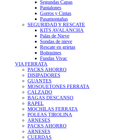
Segundas Capas
Pantalones
Gorros y Cintas
Pasamontañas
SEGURIDAD Y RESCATE
KITS AVALANCHA
Palas de Nieve
Sondas de nieve
Rescate en grietas
Botiquines
Fundas Vivac
VIA FERRATA
PACKS AHORRO
DISIPADORES
GUANTES
MOSQUETONES FERRATA
CALZADO
BAGAS DESCANSO
RAPEL
MOCHILAS FERRATA
POLEAS TIROLINA
ARNESES
PACKS AHORRO
ARNESES
CUERDAS