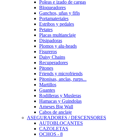
Poleas e izado de cargas
Bloqueadores
Ganchos, uñas y fifis
Portamateriales
Estribos y pedales
Petates
Placas multianclaje
Disipadoras
Plomos y alu-heads
Fisureros
Daisy Chains
Recuperadores
Pitones
Friends y microfriends
Pitonisas, anclas, rurps...
Martillos
Guantes
Rodilleras y Musleras
Hamacas y Guindolas
Arneses Big Wall
Cabos de anclaje
ASEGURADORES / DESCENSORES
AUTOBLOCANTES
CAZOLETAS
OCHOS - 8