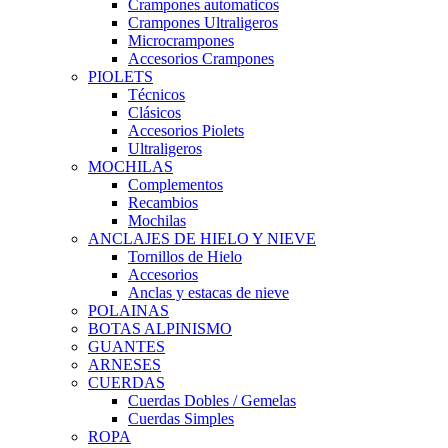
Crampones automaticos
Crampones Ultraligeros
Microcrampones
Accesorios Crampones
PIOLETS
Técnicos
Clásicos
Accesorios Piolets
Ultraligeros
MOCHILAS
Complementos
Recambios
Mochilas
ANCLAJES DE HIELO Y NIEVE
Tornillos de Hielo
Accesorios
Anclas y estacas de nieve
POLAINAS
BOTAS ALPINISMO
GUANTES
ARNESES
CUERDAS
Cuerdas Dobles / Gemelas
Cuerdas Simples
ROPA