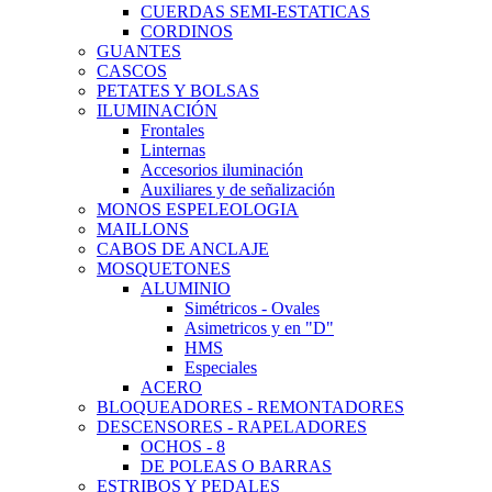
CUERDAS SEMI-ESTATICAS
CORDINOS
GUANTES
CASCOS
PETATES Y BOLSAS
ILUMINACIÓN
Frontales
Linternas
Accesorios iluminación
Auxiliares y de señalización
MONOS ESPELEOLOGIA
MAILLONS
CABOS DE ANCLAJE
MOSQUETONES
ALUMINIO
Simétricos - Ovales
Asimetricos y en "D"
HMS
Especiales
ACERO
BLOQUEADORES - REMONTADORES
DESCENSORES - RAPELADORES
OCHOS - 8
DE POLEAS O BARRAS
ESTRIBOS Y PEDALES