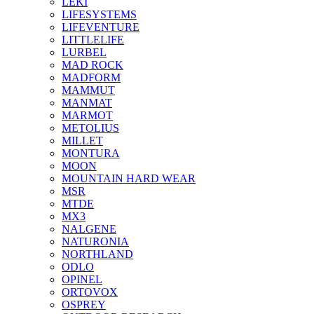
LEKI
LIFESYSTEMS
LIFEVENTURE
LITTLELIFE
LURBEL
MAD ROCK
MADFORM
MAMMUT
MANMAT
MARMOT
METOLIUS
MILLET
MONTURA
MOON
MOUNTAIN HARD WEAR
MSR
MTDE
MX3
NALGENE
NATURONIA
NORTHLAND
ODLO
OPINEL
ORTOVOX
OSPREY