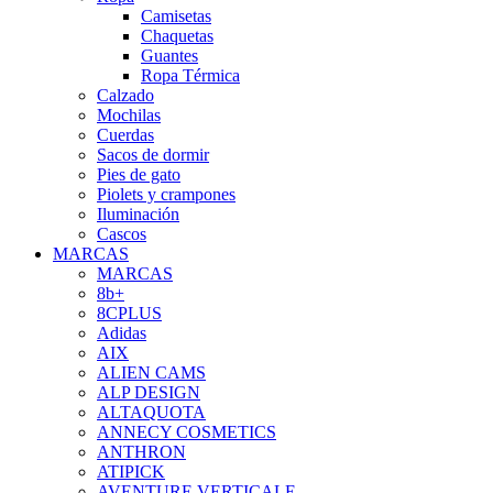
Camisetas
Chaquetas
Guantes
Ropa Térmica
Calzado
Mochilas
Cuerdas
Sacos de dormir
Pies de gato
Piolets y crampones
Iluminación
Cascos
MARCAS
MARCAS
8b+
8CPLUS
Adidas
AIX
ALIEN CAMS
ALP DESIGN
ALTAQUOTA
ANNECY COSMETICS
ANTHRON
ATIPICK
AVENTURE VERTICALE