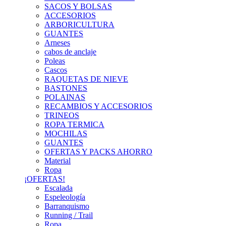
SACOS Y BOLSAS
ACCESORIOS
ARBORICULTURA
GUANTES
Arneses
cabos de anclaje
Poleas
Cascos
RAQUETAS DE NIEVE
BASTONES
POLAINAS
RECAMBIOS Y ACCESORIOS
TRINEOS
ROPA TERMICA
MOCHILAS
GUANTES
OFERTAS Y PACKS AHORRO
Material
Ropa
¡OFERTAS!
Escalada
Espeleología
Barranquismo
Running / Trail
Ropa