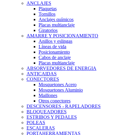
ANCLAJES
Plaquetas
Tornillos
Anclajes químicos
Placas multianclaje
Giratorios
AMARRE Y POSICIONAMIENTO
Anillos y eslingas
Líneas de vida
Posicionamiento
Cabos de anclaje
Placas multianclaje
ABSORVEDORES DE ENERGIA
ANTICAIDAS
CONECTORES
Mosquetones Acero
Mosquetones Aluminio
Maillones
Otros conectores
DESCENSORES - RAPELADORES
BLOQUEADORES
ESTRIBOS Y PEDALES
POLEAS
ESCALERAS
PORTAHERRAMIENTAS