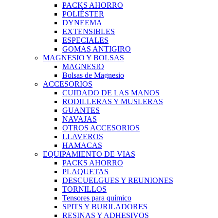
PACKS AHORRO
POLIÉSTER
DYNEEMA
EXTENSIBLES
ESPECIALES
GOMAS ANTIGIRO
MAGNESIO Y BOLSAS
MAGNESIO
Bolsas de Magnesio
ACCESORIOS
CUIDADO DE LAS MANOS
RODILLERAS Y MUSLERAS
GUANTES
NAVAJAS
OTROS ACCESORIOS
LLAVEROS
HAMACAS
EQUIPAMIENTO DE VIAS
PACKS AHORRO
PLAQUETAS
DESCUELGUES Y REUNIONES
TORNILLOS
Tensores para químico
SPITS Y BURILADORES
RESINAS Y ADHESIVOS