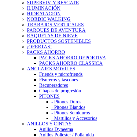
SUPERVIV. Y RESCATE
ILUMINACIÓN
HIDRATACIÓN
NORDIC WALKING
TRABAJOS VERTICALES
PARQUES DE AVENTURA
RAQUETAS DE NIEVE
PRODUCTOS SOSTENIBLES
¡OFERTAS!
PACKS AHORRO
PACKS AHORRO DEPORTIVA
PACKS AHORRO CLASSICA
ANCLAJES MÓVILES
Friends y microfriends
Fisureros y tascones
Recuperadores
Chapas de progresión
PITONES
- Pitones Duros
- Pitones Blandos
- Pitones Semiduros
- Martillos y Accesorios
ANILLOS Y CINTAS
Anillos Dyneema
Anillos Poliester / Poliamida