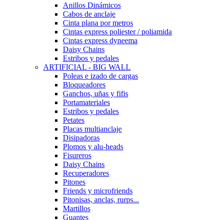
Anillos Dinámicos
Cabos de anclaje
Cinta plana por metros
Cintas express poliester / poliamida
Cintas express dyneema
Daisy Chains
Estribos y pedales
ARTIFICIAL - BIG WALL
Poleas e izado de cargas
Bloqueadores
Ganchos, uñas y fifis
Portamateriales
Estribos y pedales
Petates
Placas multianclaje
Disipadoras
Plomos y alu-heads
Fisureros
Daisy Chains
Recuperadores
Pitones
Friends y microfriends
Pitonisas, anclas, rurps...
Martillos
Guantes