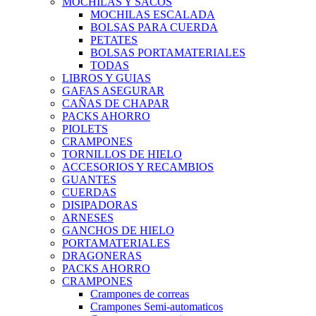
MOCHILAS Y SACOS
MOCHILAS ESCALADA
BOLSAS PARA CUERDA
PETATES
BOLSAS PORTAMATERIALES
TODAS
LIBROS Y GUIAS
GAFAS ASEGURAR
CAÑAS DE CHAPAR
PACKS AHORRO
PIOLETS
CRAMPONES
TORNILLOS DE HIELO
ACCESORIOS Y RECAMBIOS
GUANTES
CUERDAS
DISIPADORAS
ARNESES
GANCHOS DE HIELO
PORTAMATERIALES
DRAGONERAS
PACKS AHORRO
CRAMPONES
Crampones de correas
Crampones Semi-automaticos