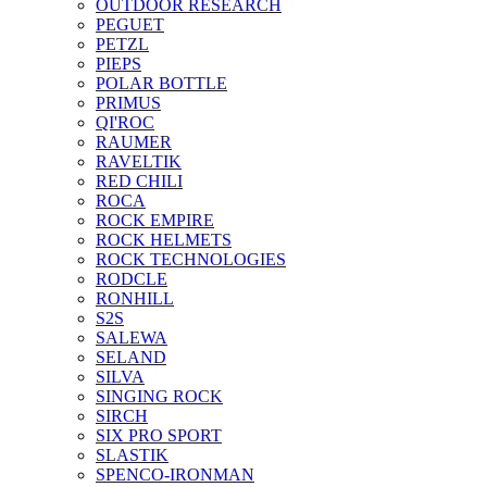
OUTDOOR RESEARCH
PEGUET
PETZL
PIEPS
POLAR BOTTLE
PRIMUS
QI'ROC
RAUMER
RAVELTIK
RED CHILI
ROCA
ROCK EMPIRE
ROCK HELMETS
ROCK TECHNOLOGIES
RODCLE
RONHILL
S2S
SALEWA
SELAND
SILVA
SINGING ROCK
SIRCH
SIX PRO SPORT
SLASTIK
SPENCO-IRONMAN