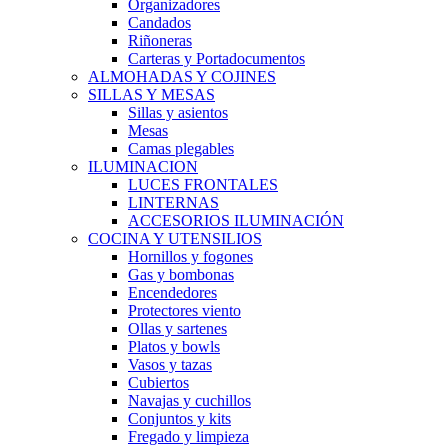
Organizadores
Candados
Riñoneras
Carteras y Portadocumentos
ALMOHADAS Y COJINES
SILLAS Y MESAS
Sillas y asientos
Mesas
Camas plegables
ILUMINACION
LUCES FRONTALES
LINTERNAS
ACCESORIOS ILUMINACIÓN
COCINA Y UTENSILIOS
Hornillos y fogones
Gas y bombonas
Encendedores
Protectores viento
Ollas y sartenes
Platos y bowls
Vasos y tazas
Cubiertos
Navajas y cuchillos
Conjuntos y kits
Fregado y limpieza