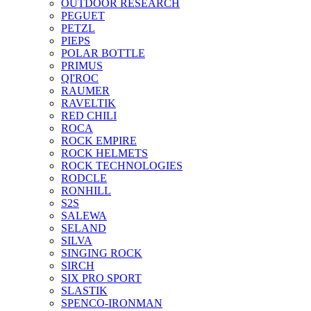
OUTDOOR RESEARCH
PEGUET
PETZL
PIEPS
POLAR BOTTLE
PRIMUS
QI'ROC
RAUMER
RAVELTIK
RED CHILI
ROCA
ROCK EMPIRE
ROCK HELMETS
ROCK TECHNOLOGIES
RODCLE
RONHILL
S2S
SALEWA
SELAND
SILVA
SINGING ROCK
SIRCH
SIX PRO SPORT
SLASTIK
SPENCO-IRONMAN