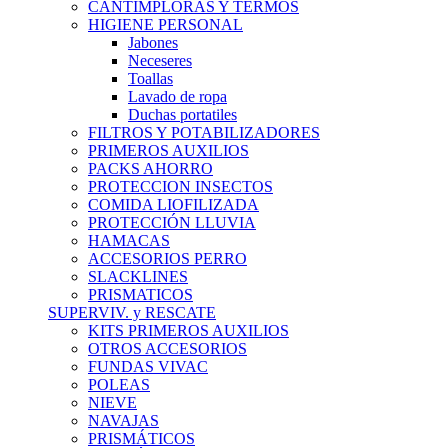
CANTIMPLORAS Y TERMOS
HIGIENE PERSONAL
Jabones
Neceseres
Toallas
Lavado de ropa
Duchas portatiles
FILTROS Y POTABILIZADORES
PRIMEROS AUXILIOS
PACKS AHORRO
PROTECCION INSECTOS
COMIDA LIOFILIZADA
PROTECCIÓN LLUVIA
HAMACAS
ACCESORIOS PERRO
SLACKLINES
PRISMATICOS
SUPERVIV. y RESCATE
KITS PRIMEROS AUXILIOS
OTROS ACCESORIOS
FUNDAS VIVAC
POLEAS
NIEVE
NAVAJAS
PRISMÁTICOS