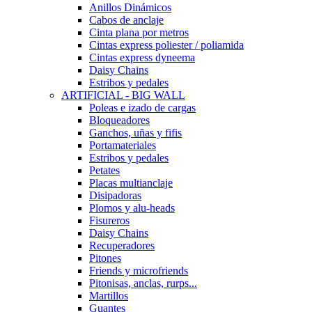
Anillos Dinámicos
Cabos de anclaje
Cinta plana por metros
Cintas express poliester / poliamida
Cintas express dyneema
Daisy Chains
Estribos y pedales
ARTIFICIAL - BIG WALL
Poleas e izado de cargas
Bloqueadores
Ganchos, uñas y fifis
Portamateriales
Estribos y pedales
Petates
Placas multianclaje
Disipadoras
Plomos y alu-heads
Fisureros
Daisy Chains
Recuperadores
Pitones
Friends y microfriends
Pitonisas, anclas, rurps...
Martillos
Guantes