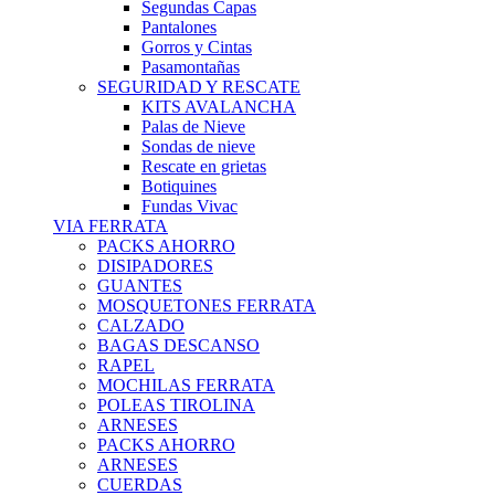
Segundas Capas
Pantalones
Gorros y Cintas
Pasamontañas
SEGURIDAD Y RESCATE
KITS AVALANCHA
Palas de Nieve
Sondas de nieve
Rescate en grietas
Botiquines
Fundas Vivac
VIA FERRATA
PACKS AHORRO
DISIPADORES
GUANTES
MOSQUETONES FERRATA
CALZADO
BAGAS DESCANSO
RAPEL
MOCHILAS FERRATA
POLEAS TIROLINA
ARNESES
PACKS AHORRO
ARNESES
CUERDAS