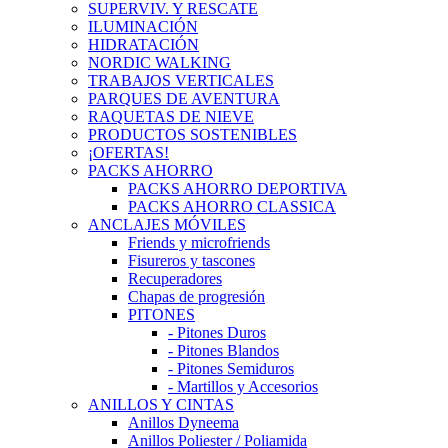
SUPERVIV. Y RESCATE
ILUMINACIÓN
HIDRATACIÓN
NORDIC WALKING
TRABAJOS VERTICALES
PARQUES DE AVENTURA
RAQUETAS DE NIEVE
PRODUCTOS SOSTENIBLES
¡OFERTAS!
PACKS AHORRO
PACKS AHORRO DEPORTIVA
PACKS AHORRO CLASSICA
ANCLAJES MÓVILES
Friends y microfriends
Fisureros y tascones
Recuperadores
Chapas de progresión
PITONES
- Pitones Duros
- Pitones Blandos
- Pitones Semiduros
- Martillos y Accesorios
ANILLOS Y CINTAS
Anillos Dyneema
Anillos Poliester / Poliamida