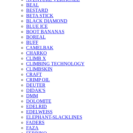
BEAL
BESTARD
BETA STICK
BLACK DIAMOND
BLUE ICE
BOOT BANANAS
BOREAL
BUFF
CAMELBAK
CHARKO
CLIMB X
CLIMBING TECHNOLOGY
CLIMBSKIN
CRAFT
CRIMP OIL
DEUTER
DIDAK'S
DMM
DOLOMITE
EDELRID
EDELWEISS
ELEPHANT-SLACKLINES
FADERS
FAZA