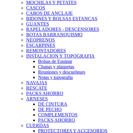
MOCHILAS Y PETATES
CASCOS
CABOS DE ANCLAJE
BIDONES Y BOLSAS ESTANCAS
GUANTES
RAPELADORES - DESCENSORES
BOTAS BARRANQUISMO
NEOPRENOS
ESCARPINES
REMONTADORES
INSTALACION Y TOPOGRAFIA
Bolsas de Equipar
Chapas y plaquetas
Reuniones y descuelgues
Notas y topografia
NAVAJAS
RESCATE
PACKS AHORRO
ARNESES
DE CINTURA
DE PECHO
COMPLEMENTOS
PACKS AHORRO
CUERDAS
PROTECTORES Y ACCESORIOS