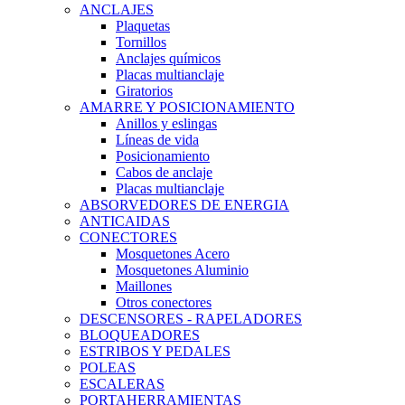
ANCLAJES
Plaquetas
Tornillos
Anclajes químicos
Placas multianclaje
Giratorios
AMARRE Y POSICIONAMIENTO
Anillos y eslingas
Líneas de vida
Posicionamiento
Cabos de anclaje
Placas multianclaje
ABSORVEDORES DE ENERGIA
ANTICAIDAS
CONECTORES
Mosquetones Acero
Mosquetones Aluminio
Maillones
Otros conectores
DESCENSORES - RAPELADORES
BLOQUEADORES
ESTRIBOS Y PEDALES
POLEAS
ESCALERAS
PORTAHERRAMIENTAS