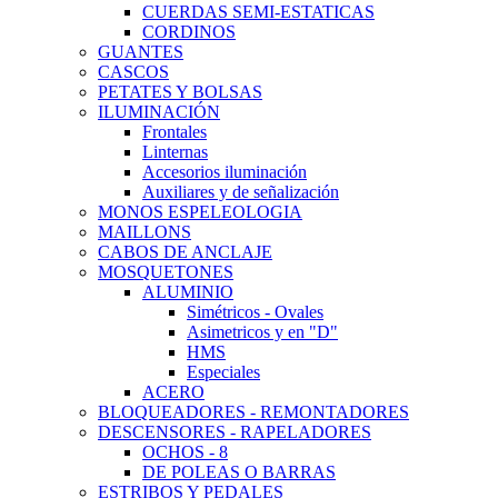
CUERDAS SEMI-ESTATICAS
CORDINOS
GUANTES
CASCOS
PETATES Y BOLSAS
ILUMINACIÓN
Frontales
Linternas
Accesorios iluminación
Auxiliares y de señalización
MONOS ESPELEOLOGIA
MAILLONS
CABOS DE ANCLAJE
MOSQUETONES
ALUMINIO
Simétricos - Ovales
Asimetricos y en "D"
HMS
Especiales
ACERO
BLOQUEADORES - REMONTADORES
DESCENSORES - RAPELADORES
OCHOS - 8
DE POLEAS O BARRAS
ESTRIBOS Y PEDALES