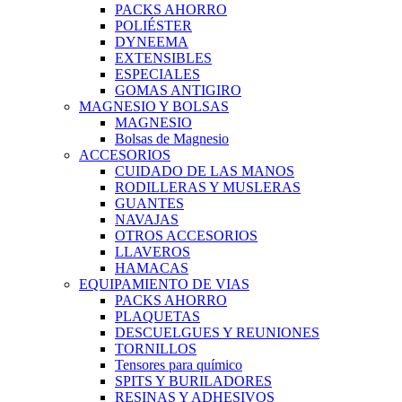
PACKS AHORRO
POLIÉSTER
DYNEEMA
EXTENSIBLES
ESPECIALES
GOMAS ANTIGIRO
MAGNESIO Y BOLSAS
MAGNESIO
Bolsas de Magnesio
ACCESORIOS
CUIDADO DE LAS MANOS
RODILLERAS Y MUSLERAS
GUANTES
NAVAJAS
OTROS ACCESORIOS
LLAVEROS
HAMACAS
EQUIPAMIENTO DE VIAS
PACKS AHORRO
PLAQUETAS
DESCUELGUES Y REUNIONES
TORNILLOS
Tensores para químico
SPITS Y BURILADORES
RESINAS Y ADHESIVOS