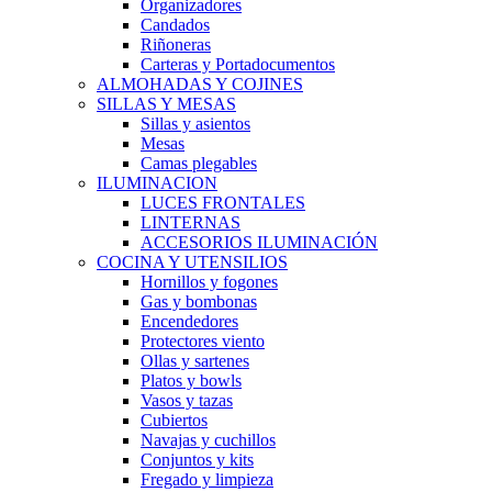
Organizadores
Candados
Riñoneras
Carteras y Portadocumentos
ALMOHADAS Y COJINES
SILLAS Y MESAS
Sillas y asientos
Mesas
Camas plegables
ILUMINACION
LUCES FRONTALES
LINTERNAS
ACCESORIOS ILUMINACIÓN
COCINA Y UTENSILIOS
Hornillos y fogones
Gas y bombonas
Encendedores
Protectores viento
Ollas y sartenes
Platos y bowls
Vasos y tazas
Cubiertos
Navajas y cuchillos
Conjuntos y kits
Fregado y limpieza