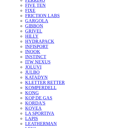
FERRINO
FIVE TEN
FIXE
FRICTION LABS
GARGOLA
GIBBON
GRIVEL
HILLY
HYDRAPACK
INFISPORT
INOOK
INSTINCT
ITW NEXUS
JOLUVI
JULBO
KATADYN
KLETTER RETTER
KOMPERDELL
KONG
KOP DE GAS
KORDA'S
KOVEA
LA SPORTIVA
LAPIS
LEATHERMAN