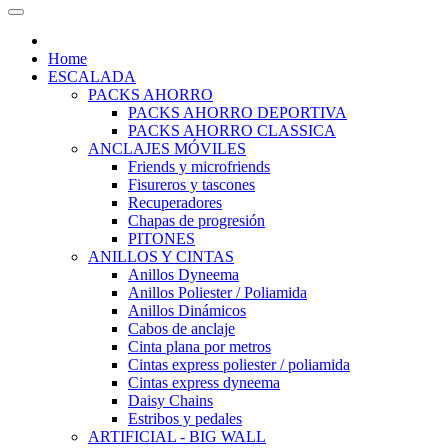
Home
ESCALADA
PACKS AHORRO
PACKS AHORRO DEPORTIVA
PACKS AHORRO CLASSICA
ANCLAJES MÓVILES
Friends y microfriends
Fisureros y tascones
Recuperadores
Chapas de progresión
PITONES
ANILLOS Y CINTAS
Anillos Dyneema
Anillos Poliester / Poliamida
Anillos Dinámicos
Cabos de anclaje
Cinta plana por metros
Cintas express poliester / poliamida
Cintas express dyneema
Daisy Chains
Estribos y pedales
ARTIFICIAL - BIG WALL