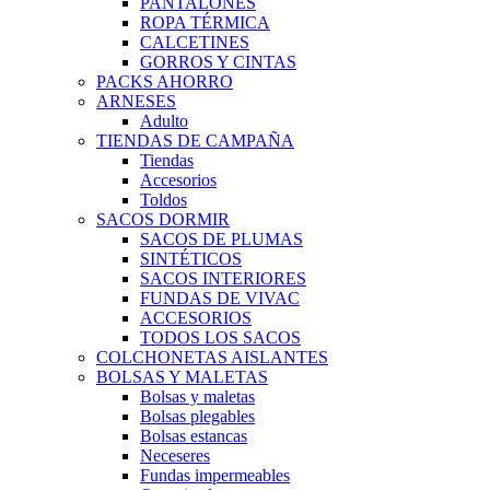
PANTALONES
ROPA TÉRMICA
CALCETINES
GORROS Y CINTAS
PACKS AHORRO
ARNESES
Adulto
TIENDAS DE CAMPAÑA
Tiendas
Accesorios
Toldos
SACOS DORMIR
SACOS DE PLUMAS
SINTÉTICOS
SACOS INTERIORES
FUNDAS DE VIVAC
ACCESORIOS
TODOS LOS SACOS
COLCHONETAS AISLANTES
BOLSAS Y MALETAS
Bolsas y maletas
Bolsas plegables
Bolsas estancas
Neceseres
Fundas impermeables