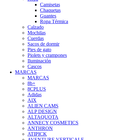
Camisetas
Chaquetas
Guantes
Ropa Térmica
Calzado
Mochilas
Cuerdas
Sacos de dormir
Pies de gato
Piolets y crampones
Iluminación
Cascos
MARCAS
MARCAS
8b+
8CPLUS
Adidas
AIX
ALIEN CAMS
ALP DESIGN
ALTAQUOTA
ANNECY COSMETICS
ANTHRON
ATIPICK
AVENTURE VERTICALE