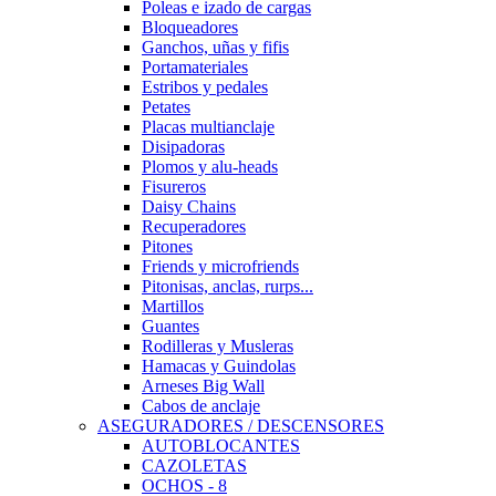
Poleas e izado de cargas
Bloqueadores
Ganchos, uñas y fifis
Portamateriales
Estribos y pedales
Petates
Placas multianclaje
Disipadoras
Plomos y alu-heads
Fisureros
Daisy Chains
Recuperadores
Pitones
Friends y microfriends
Pitonisas, anclas, rurps...
Martillos
Guantes
Rodilleras y Musleras
Hamacas y Guindolas
Arneses Big Wall
Cabos de anclaje
ASEGURADORES / DESCENSORES
AUTOBLOCANTES
CAZOLETAS
OCHOS - 8