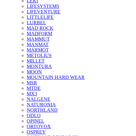
LEKI
LIFESYSTEMS
LIFEVENTURE
LITTLELIFE
LURBEL
MAD ROCK
MADFORM
MAMMUT
MANMAT
MARMOT
METOLIUS
MILLET
MONTURA
MOON
MOUNTAIN HARD WEAR
MSR
MTDE
MX3
NALGENE
NATURONIA
NORTHLAND
ODLO
OPINEL
ORTOVOX
OSPREY