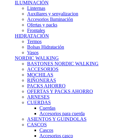
ILUMINACIÓN
Linternas
Auxiliares y senyalizacion
Accesorios Iluminación
Ofertas y packs
Frontales
HIDRATACIÓN
Termos
Bolsas Hidratación
Vasos
NORDIC WALKING
BASTONES NORDIC WALKING
ACCESORIOS
MOCHILAS
RIÑONERAS
PACKS AHORRO
OFERTAS Y PACKS AHORRO
ARNESES
CUERDAS
Cuerdas
Accesorios para cuerda
ASIENTOS Y GUINDOLAS
CASCOS
Cascos
Accesorios casco