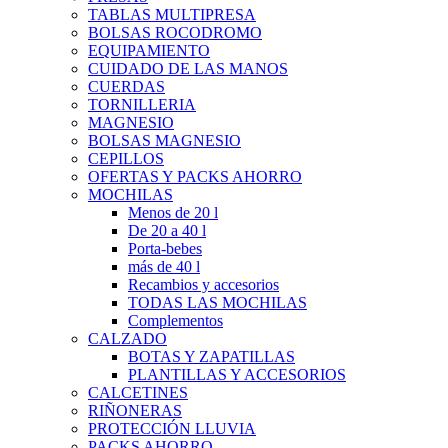
TABLAS MULTIPRESA
BOLSAS ROCODROMO
EQUIPAMIENTO
CUIDADO DE LAS MANOS
CUERDAS
TORNILLERIA
MAGNESIO
BOLSAS MAGNESIO
CEPILLOS
OFERTAS Y PACKS AHORRO
MOCHILAS
Menos de 20 l
De 20 a 40 l
Porta-bebes
más de 40 l
Recambios y accesorios
TODAS LAS MOCHILAS
Complementos
CALZADO
BOTAS Y ZAPATILLAS
PLANTILLAS Y ACCESORIOS
CALCETINES
RIÑONERAS
PROTECCIÓN LLUVIA
PACKS AHORRO