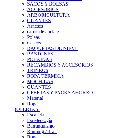
SACOS Y BOLSAS
ACCESORIOS
ARBORICULTURA
GUANTES
Arneses
cabos de anclaje
Poleas
Cascos
RAQUETAS DE NIEVE
BASTONES
POLAINAS
RECAMBIOS Y ACCESORIOS
TRINEOS
ROPA TERMICA
MOCHILAS
GUANTES
OFERTAS Y PACKS AHORRO
Material
Ropa
¡OFERTAS!
Escalada
Espeleología
Barranquismo
Running / Trail
Ropa