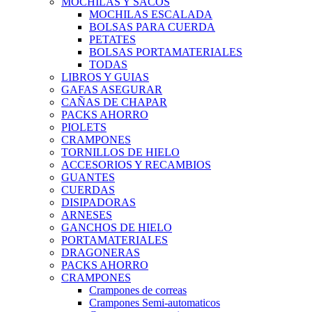
MOCHILAS Y SACOS
MOCHILAS ESCALADA
BOLSAS PARA CUERDA
PETATES
BOLSAS PORTAMATERIALES
TODAS
LIBROS Y GUIAS
GAFAS ASEGURAR
CAÑAS DE CHAPAR
PACKS AHORRO
PIOLETS
CRAMPONES
TORNILLOS DE HIELO
ACCESORIOS Y RECAMBIOS
GUANTES
CUERDAS
DISIPADORAS
ARNESES
GANCHOS DE HIELO
PORTAMATERIALES
DRAGONERAS
PACKS AHORRO
CRAMPONES
Crampones de correas
Crampones Semi-automaticos