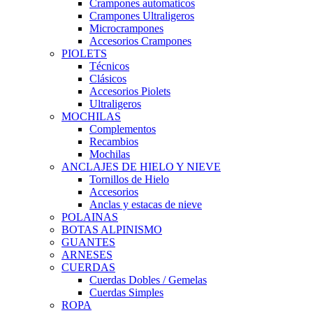
Crampones automaticos
Crampones Ultraligeros
Microcrampones
Accesorios Crampones
PIOLETS
Técnicos
Clásicos
Accesorios Piolets
Ultraligeros
MOCHILAS
Complementos
Recambios
Mochilas
ANCLAJES DE HIELO Y NIEVE
Tornillos de Hielo
Accesorios
Anclas y estacas de nieve
POLAINAS
BOTAS ALPINISMO
GUANTES
ARNESES
CUERDAS
Cuerdas Dobles / Gemelas
Cuerdas Simples
ROPA