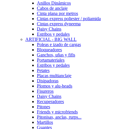
Anillos Dinámicos
Cabos de anclaje
Cinta plana por metros
Cintas express poliester / poliamida
Cintas express dyneema
Daisy Chains
Estribos y pedales
ARTIFICIAL - BIG WALL
Poleas e izado de cargas
Bloqueadores
Ganchos, uñas y fifis
Portamateriales
Estribos y pedales
Petates
Placas multianclaje
Disipadoras
Plomos y alu-heads
Fisureros
Daisy Chains
Recuperadores
Pitones
Friends y microfriends
Pitonisas, anclas, rurps...
Martillos
Guantes