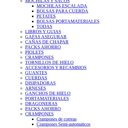
MOCHILAS Y SACOS
MOCHILAS ESCALADA
BOLSAS PARA CUERDA
PETATES
BOLSAS PORTAMATERIALES
TODAS
LIBROS Y GUIAS
GAFAS ASEGURAR
CAÑAS DE CHAPAR
PACKS AHORRO
PIOLETS
CRAMPONES
TORNILLOS DE HIELO
ACCESORIOS Y RECAMBIOS
GUANTES
CUERDAS
DISIPADORAS
ARNESES
GANCHOS DE HIELO
PORTAMATERIALES
DRAGONERAS
PACKS AHORRO
CRAMPONES
Crampones de correas
Crampones Semi-automaticos