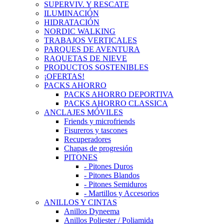
SUPERVIV. Y RESCATE
ILUMINACIÓN
HIDRATACIÓN
NORDIC WALKING
TRABAJOS VERTICALES
PARQUES DE AVENTURA
RAQUETAS DE NIEVE
PRODUCTOS SOSTENIBLES
¡OFERTAS!
PACKS AHORRO
PACKS AHORRO DEPORTIVA
PACKS AHORRO CLASSICA
ANCLAJES MÓVILES
Friends y microfriends
Fisureros y tascones
Recuperadores
Chapas de progresión
PITONES
- Pitones Duros
- Pitones Blandos
- Pitones Semiduros
- Martillos y Accesorios
ANILLOS Y CINTAS
Anillos Dyneema
Anillos Poliester / Poliamida