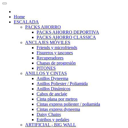
Home
ESCALADA
PACKS AHORRO
PACKS AHORRO DEPORTIVA
PACKS AHORRO CLASSICA
ANCLAJES MÓVILES
Friends y microfriends
Fisureros y tascones
Recuperadores
Chapas de progresión
PITONES
ANILLOS Y CINTAS
Anillos Dyneema
Anillos Poliester / Poliamida
Anillos Dinámicos
Cabos de anclaje
Cinta plana por metros
Cintas express poliester / poliamida
Cintas express dyneema
Daisy Chains
Estribos y pedales
ARTIFICIAL - BIG WALL