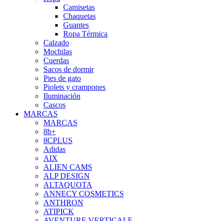
Camisetas
Chaquetas
Guantes
Ropa Térmica
Calzado
Mochilas
Cuerdas
Sacos de dormir
Pies de gato
Piolets y crampones
Iluminación
Cascos
MARCAS
MARCAS
8b+
8CPLUS
Adidas
AIX
ALIEN CAMS
ALP DESIGN
ALTAQUOTA
ANNECY COSMETICS
ANTHRON
ATIPICK
AVENTURE VERTICALE