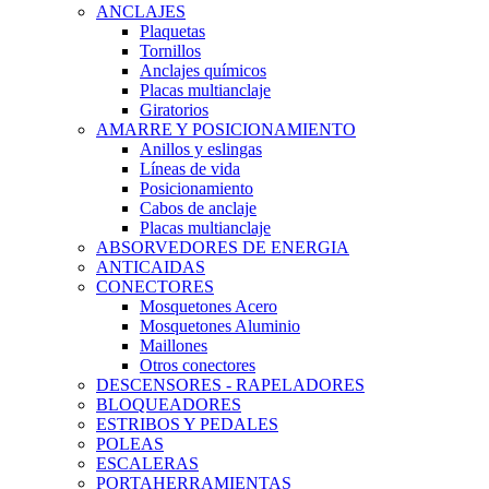
ANCLAJES
Plaquetas
Tornillos
Anclajes químicos
Placas multianclaje
Giratorios
AMARRE Y POSICIONAMIENTO
Anillos y eslingas
Líneas de vida
Posicionamiento
Cabos de anclaje
Placas multianclaje
ABSORVEDORES DE ENERGIA
ANTICAIDAS
CONECTORES
Mosquetones Acero
Mosquetones Aluminio
Maillones
Otros conectores
DESCENSORES - RAPELADORES
BLOQUEADORES
ESTRIBOS Y PEDALES
POLEAS
ESCALERAS
PORTAHERRAMIENTAS