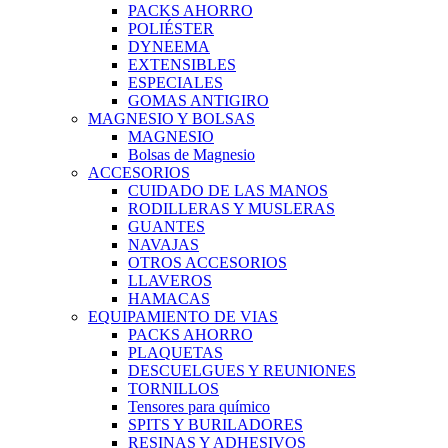
PACKS AHORRO
POLIÉSTER
DYNEEMA
EXTENSIBLES
ESPECIALES
GOMAS ANTIGIRO
MAGNESIO Y BOLSAS
MAGNESIO
Bolsas de Magnesio
ACCESORIOS
CUIDADO DE LAS MANOS
RODILLERAS Y MUSLERAS
GUANTES
NAVAJAS
OTROS ACCESORIOS
LLAVEROS
HAMACAS
EQUIPAMIENTO DE VIAS
PACKS AHORRO
PLAQUETAS
DESCUELGUES Y REUNIONES
TORNILLOS
Tensores para químico
SPITS Y BURILADORES
RESINAS Y ADHESIVOS