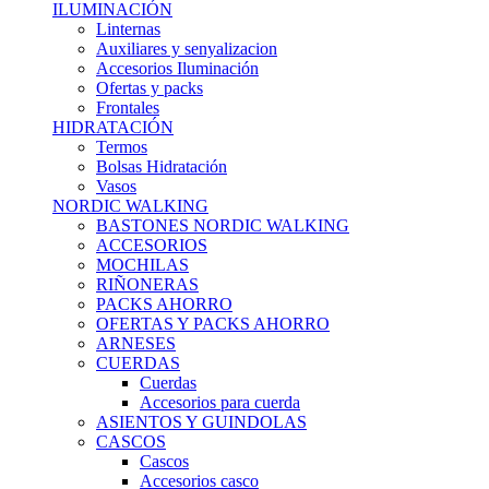
ILUMINACIÓN
Linternas
Auxiliares y senyalizacion
Accesorios Iluminación
Ofertas y packs
Frontales
HIDRATACIÓN
Termos
Bolsas Hidratación
Vasos
NORDIC WALKING
BASTONES NORDIC WALKING
ACCESORIOS
MOCHILAS
RIÑONERAS
PACKS AHORRO
OFERTAS Y PACKS AHORRO
ARNESES
CUERDAS
Cuerdas
Accesorios para cuerda
ASIENTOS Y GUINDOLAS
CASCOS
Cascos
Accesorios casco