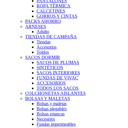
PANTALONES
ROPA TÉRMICA
CALCETINES
GORROS Y CINTAS
PACKS AHORRO
ARNESES
Adulto
TIENDAS DE CAMPAÑA
Tiendas
Accesorios
Toldos
SACOS DORMIR
SACOS DE PLUMAS
SINTÉTICOS
SACOS INTERIORES
FUNDAS DE VIVAC
ACCESORIOS
TODOS LOS SACOS
COLCHONETAS AISLANTES
BOLSAS Y MALETAS
Bolsas y maletas
Bolsas plegables
Bolsas estancas
Neceseres
Fundas impermeables