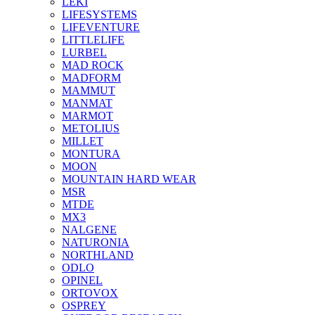
LEKI
LIFESYSTEMS
LIFEVENTURE
LITTLELIFE
LURBEL
MAD ROCK
MADFORM
MAMMUT
MANMAT
MARMOT
METOLIUS
MILLET
MONTURA
MOON
MOUNTAIN HARD WEAR
MSR
MTDE
MX3
NALGENE
NATURONIA
NORTHLAND
ODLO
OPINEL
ORTOVOX
OSPREY