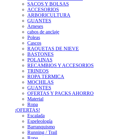
SACOS Y BOLSAS
ACCESORIOS
ARBORICULTURA
GUANTES
Arneses
cabos de anclaje
Poleas
Cascos
RAQUETAS DE NIEVE
BASTONES
POLAINAS
RECAMBIOS Y ACCESORIOS
TRINEOS
ROPA TERMICA
MOCHILAS
GUANTES
OFERTAS Y PACKS AHORRO
Material
Ropa
¡OFERTAS!
Escalada
Espeleología
Barranquismo
Running / Trail
Ropa