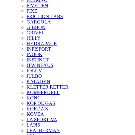
FERRINO
FIVE TEN
FIXE
FRICTION LABS
GARGOLA
GIBBON
GRIVEL
HILLY
HYDRAPACK
INFISPORT
INOOK
INSTINCT
ITW NEXUS
JOLUVI
JULBO
KATADYN
KLETTER RETTER
KOMPERDELL
KONG
KOP DE GAS
KORDA'S
KOVEA
LA SPORTIVA
LAPIS
LEATHERMAN