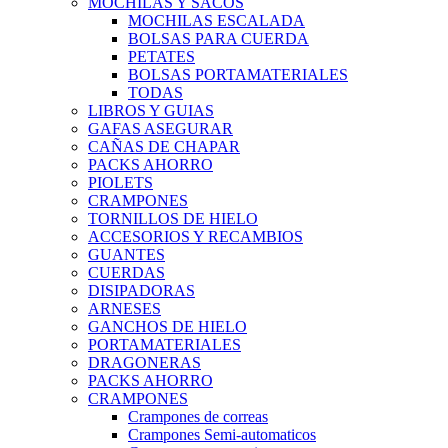
MOCHILAS Y SACOS
MOCHILAS ESCALADA
BOLSAS PARA CUERDA
PETATES
BOLSAS PORTAMATERIALES
TODAS
LIBROS Y GUIAS
GAFAS ASEGURAR
CAÑAS DE CHAPAR
PACKS AHORRO
PIOLETS
CRAMPONES
TORNILLOS DE HIELO
ACCESORIOS Y RECAMBIOS
GUANTES
CUERDAS
DISIPADORAS
ARNESES
GANCHOS DE HIELO
PORTAMATERIALES
DRAGONERAS
PACKS AHORRO
CRAMPONES
Crampones de correas
Crampones Semi-automaticos