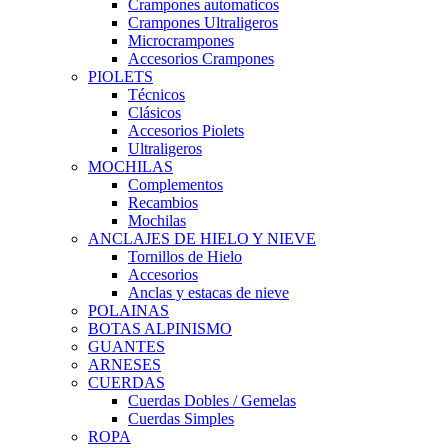
Crampones automaticos
Crampones Ultraligeros
Microcrampones
Accesorios Crampones
PIOLETS
Técnicos
Clásicos
Accesorios Piolets
Ultraligeros
MOCHILAS
Complementos
Recambios
Mochilas
ANCLAJES DE HIELO Y NIEVE
Tornillos de Hielo
Accesorios
Anclas y estacas de nieve
POLAINAS
BOTAS ALPINISMO
GUANTES
ARNESES
CUERDAS
Cuerdas Dobles / Gemelas
Cuerdas Simples
ROPA