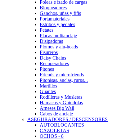
Poleas e izado de cargas
Bloqueadores
Ganchos, uñas y fifis
Portamateriales
Estribos y pedales
Petates
Placas multianclaje
Disipadoras
Plomos y alu-heads
Fisureros
Daisy Chains
Recuperadores
Pitones
Friends y microfriends
Pitonisas, anclas, rurps...
Martillos
Guantes
Rodilleras y Musleras
Hamacas y Guindolas
Arneses Big Wall
Cabos de anclaje
ASEGURADORES / DESCENSORES
AUTOBLOCANTES
CAZOLETAS
OCHOS - 8