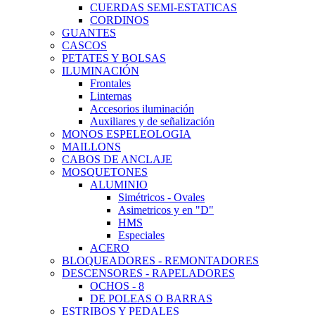
CUERDAS SEMI-ESTATICAS
CORDINOS
GUANTES
CASCOS
PETATES Y BOLSAS
ILUMINACIÓN
Frontales
Linternas
Accesorios iluminación
Auxiliares y de señalización
MONOS ESPELEOLOGIA
MAILLONS
CABOS DE ANCLAJE
MOSQUETONES
ALUMINIO
Simétricos - Ovales
Asimetricos y en "D"
HMS
Especiales
ACERO
BLOQUEADORES - REMONTADORES
DESCENSORES - RAPELADORES
OCHOS - 8
DE POLEAS O BARRAS
ESTRIBOS Y PEDALES