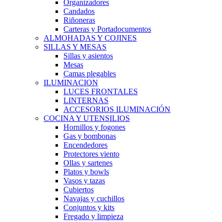
Organizadores
Candados
Riñoneras
Carteras y Portadocumentos
ALMOHADAS Y COJINES
SILLAS Y MESAS
Sillas y asientos
Mesas
Camas plegables
ILUMINACION
LUCES FRONTALES
LINTERNAS
ACCESORIOS ILUMINACIÓN
COCINA Y UTENSILIOS
Hornillos y fogones
Gas y bombonas
Encendedores
Protectores viento
Ollas y sartenes
Platos y bowls
Vasos y tazas
Cubiertos
Navajas y cuchillos
Conjuntos y kits
Fregado y limpieza