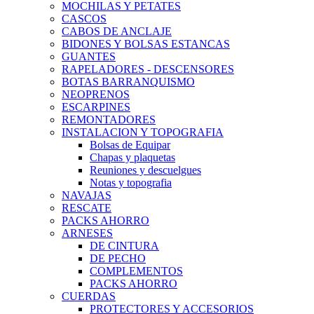
MOCHILAS Y PETATES
CASCOS
CABOS DE ANCLAJE
BIDONES Y BOLSAS ESTANCAS
GUANTES
RAPELADORES - DESCENSORES
BOTAS BARRANQUISMO
NEOPRENOS
ESCARPINES
REMONTADORES
INSTALACION Y TOPOGRAFIA
Bolsas de Equipar
Chapas y plaquetas
Reuniones y descuelgues
Notas y topografia
NAVAJAS
RESCATE
PACKS AHORRO
ARNESES
DE CINTURA
DE PECHO
COMPLEMENTOS
PACKS AHORRO
CUERDAS
PROTECTORES Y ACCESORIOS