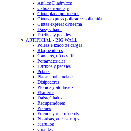
Anillos Dinámicos
Cabos de anclaje
Cinta plana por metros
Cintas express poliester / poliamida
Cintas express dyneema
Daisy Chains
Estribos y pedales
ARTIFICIAL - BIG WALL
Poleas e izado de cargas
Bloqueadores
Ganchos, uñas y fifis
Portamateriales
Estribos y pedales
Petates
Placas multianclaje
Disipadoras
Plomos y alu-heads
Fisureros
Daisy Chains
Recuperadores
Pitones
Friends y microfriends
Pitonisas, anclas, rurps...
Martillos
Guantes