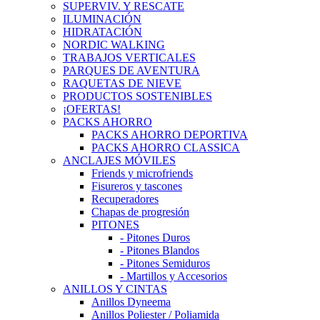
SUPERVIV. Y RESCATE
ILUMINACIÓN
HIDRATACIÓN
NORDIC WALKING
TRABAJOS VERTICALES
PARQUES DE AVENTURA
RAQUETAS DE NIEVE
PRODUCTOS SOSTENIBLES
¡OFERTAS!
PACKS AHORRO
PACKS AHORRO DEPORTIVA
PACKS AHORRO CLASSICA
ANCLAJES MÓVILES
Friends y microfriends
Fisureros y tascones
Recuperadores
Chapas de progresión
PITONES
- Pitones Duros
- Pitones Blandos
- Pitones Semiduros
- Martillos y Accesorios
ANILLOS Y CINTAS
Anillos Dyneema
Anillos Poliester / Poliamida