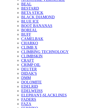
BEAL
BESTARD
BETA STICK
BLACK DIAMOND
BLUE ICE
BOOT BANANAS
BOREAL
BUFF
CAMELBAK
CHARKO
CLIMB X
CLIMBING TECHNOLOGY
CLIMBSKIN
CRAFT
CRIMP OIL
DEUTER
DIDAK'S
DMM
DOLOMITE
EDELRID
EDELWEISS
ELEPHANT-SLACKLINES
FADERS
FAZA