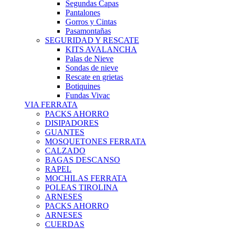
Segundas Capas
Pantalones
Gorros y Cintas
Pasamontañas
SEGURIDAD Y RESCATE
KITS AVALANCHA
Palas de Nieve
Sondas de nieve
Rescate en grietas
Botiquines
Fundas Vivac
VIA FERRATA
PACKS AHORRO
DISIPADORES
GUANTES
MOSQUETONES FERRATA
CALZADO
BAGAS DESCANSO
RAPEL
MOCHILAS FERRATA
POLEAS TIROLINA
ARNESES
PACKS AHORRO
ARNESES
CUERDAS