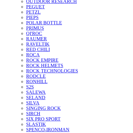
OUTDOOR RESEARCH
PEGUET
PETZL
PIEPS
POLAR BOTTLE
PRIMUS
QI'ROC
RAUMER
RAVELTIK
RED CHILI
ROCA
ROCK EMPIRE
ROCK HELMETS
ROCK TECHNOLOGIES
RODCLE
RONHILL
S2S
SALEWA
SELAND
SILVA
SINGING ROCK
SIRCH
SIX PRO SPORT
SLASTIK
SPENCO-IRONMAN