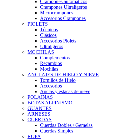
Crampones automaticos
Crampones Ultraligeros
Microcrampones
Accesorios Crampones
PIOLETS
Técnicos
Clásicos
Accesorios Piolets
Ultraligeros
MOCHILAS
Complementos
Recambios
Mochilas
ANCLAJES DE HIELO Y NIEVE
Tornillos de Hielo
Accesorios
Anclas y estacas de nieve
POLAINAS
BOTAS ALPINISMO
GUANTES
ARNESES
CUERDAS
Cuerdas Dobles / Gemelas
Cuerdas Simples
ROPA