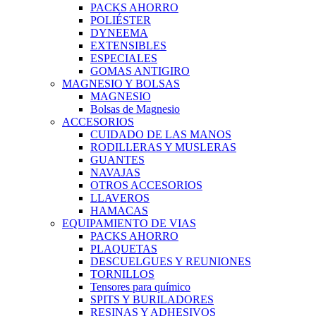
PACKS AHORRO
POLIÉSTER
DYNEEMA
EXTENSIBLES
ESPECIALES
GOMAS ANTIGIRO
MAGNESIO Y BOLSAS
MAGNESIO
Bolsas de Magnesio
ACCESORIOS
CUIDADO DE LAS MANOS
RODILLERAS Y MUSLERAS
GUANTES
NAVAJAS
OTROS ACCESORIOS
LLAVEROS
HAMACAS
EQUIPAMIENTO DE VIAS
PACKS AHORRO
PLAQUETAS
DESCUELGUES Y REUNIONES
TORNILLOS
Tensores para químico
SPITS Y BURILADORES
RESINAS Y ADHESIVOS