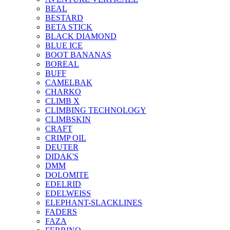
BEAL
BESTARD
BETA STICK
BLACK DIAMOND
BLUE ICE
BOOT BANANAS
BOREAL
BUFF
CAMELBAK
CHARKO
CLIMB X
CLIMBING TECHNOLOGY
CLIMBSKIN
CRAFT
CRIMP OIL
DEUTER
DIDAK'S
DMM
DOLOMITE
EDELRID
EDELWEISS
ELEPHANT-SLACKLINES
FADERS
FAZA