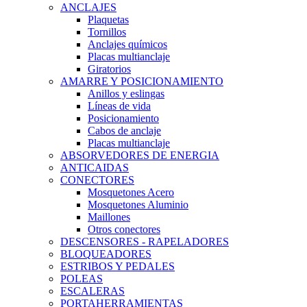
ANCLAJES
Plaquetas
Tornillos
Anclajes químicos
Placas multianclaje
Giratorios
AMARRE Y POSICIONAMIENTO
Anillos y eslingas
Líneas de vida
Posicionamiento
Cabos de anclaje
Placas multianclaje
ABSORVEDORES DE ENERGIA
ANTICAIDAS
CONECTORES
Mosquetones Acero
Mosquetones Aluminio
Maillones
Otros conectores
DESCENSORES - RAPELADORES
BLOQUEADORES
ESTRIBOS Y PEDALES
POLEAS
ESCALERAS
PORTAHERRAMIENTAS