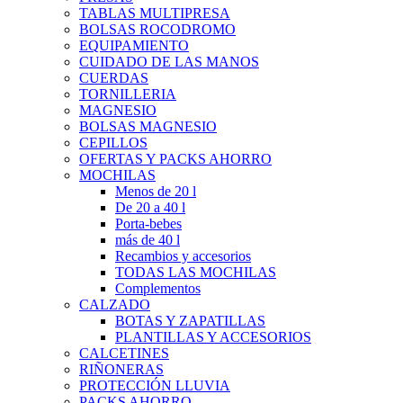
TABLAS MULTIPRESA
BOLSAS ROCODROMO
EQUIPAMIENTO
CUIDADO DE LAS MANOS
CUERDAS
TORNILLERIA
MAGNESIO
BOLSAS MAGNESIO
CEPILLOS
OFERTAS Y PACKS AHORRO
MOCHILAS
Menos de 20 l
De 20 a 40 l
Porta-bebes
más de 40 l
Recambios y accesorios
TODAS LAS MOCHILAS
Complementos
CALZADO
BOTAS Y ZAPATILLAS
PLANTILLAS Y ACCESORIOS
CALCETINES
RIÑONERAS
PROTECCIÓN LLUVIA
PACKS AHORRO