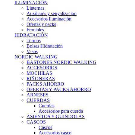
ILUMINACIÓN
Linternas
Auxiliares y senyalizacion
Accesorios Iluminación
Ofertas y packs
Frontales
HIDRATACIÓN
Termos
Bolsas Hidratación
Vasos
NORDIC WALKING
BASTONES NORDIC WALKING
ACCESORIOS
MOCHILAS
RIÑONERAS
PACKS AHORRO
OFERTAS Y PACKS AHORRO
ARNESES
CUERDAS
Cuerdas
Accesorios para cuerda
ASIENTOS Y GUINDOLAS
CASCOS
Cascos
Accesorios casco