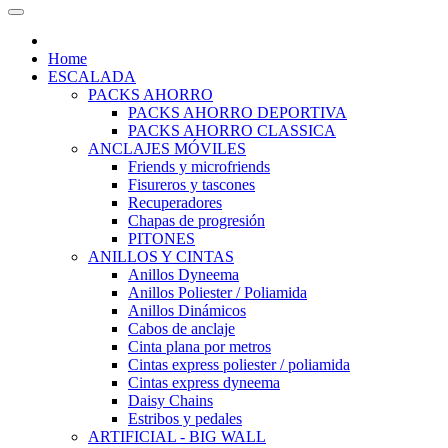
Home
ESCALADA
PACKS AHORRO
PACKS AHORRO DEPORTIVA
PACKS AHORRO CLASSICA
ANCLAJES MÓVILES
Friends y microfriends
Fisureros y tascones
Recuperadores
Chapas de progresión
PITONES
ANILLOS Y CINTAS
Anillos Dyneema
Anillos Poliester / Poliamida
Anillos Dinámicos
Cabos de anclaje
Cinta plana por metros
Cintas express poliester / poliamida
Cintas express dyneema
Daisy Chains
Estribos y pedales
ARTIFICIAL - BIG WALL