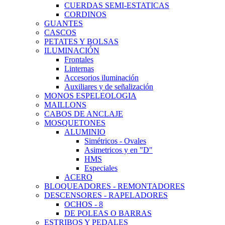
CUERDAS SEMI-ESTATICAS
CORDINOS
GUANTES
CASCOS
PETATES Y BOLSAS
ILUMINACIÓN
Frontales
Linternas
Accesorios iluminación
Auxiliares y de señalización
MONOS ESPELEOLOGIA
MAILLONS
CABOS DE ANCLAJE
MOSQUETONES
ALUMINIO
Simétricos - Ovales
Asimetricos y en "D"
HMS
Especiales
ACERO
BLOQUEADORES - REMONTADORES
DESCENSORES - RAPELADORES
OCHOS - 8
DE POLEAS O BARRAS
ESTRIBOS Y PEDALES