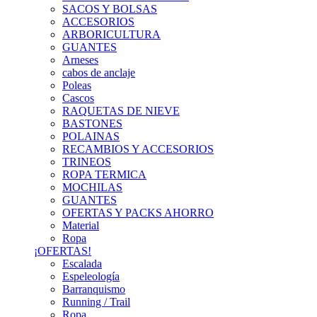
SACOS Y BOLSAS
ACCESORIOS
ARBORICULTURA
GUANTES
Arneses
cabos de anclaje
Poleas
Cascos
RAQUETAS DE NIEVE
BASTONES
POLAINAS
RECAMBIOS Y ACCESORIOS
TRINEOS
ROPA TERMICA
MOCHILAS
GUANTES
OFERTAS Y PACKS AHORRO
Material
Ropa
¡OFERTAS!
Escalada
Espeleología
Barranquismo
Running / Trail
Ropa