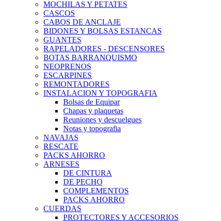
MOCHILAS Y PETATES
CASCOS
CABOS DE ANCLAJE
BIDONES Y BOLSAS ESTANCAS
GUANTES
RAPELADORES - DESCENSORES
BOTAS BARRANQUISMO
NEOPRENOS
ESCARPINES
REMONTADORES
INSTALACION Y TOPOGRAFIA
Bolsas de Equipar
Chapas y plaquetas
Reuniones y descuelgues
Notas y topografia
NAVAJAS
RESCATE
PACKS AHORRO
ARNESES
DE CINTURA
DE PECHO
COMPLEMENTOS
PACKS AHORRO
CUERDAS
PROTECTORES Y ACCESORIOS