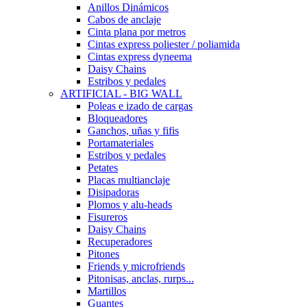
Anillos Dinámicos
Cabos de anclaje
Cinta plana por metros
Cintas express poliester / poliamida
Cintas express dyneema
Daisy Chains
Estribos y pedales
ARTIFICIAL - BIG WALL
Poleas e izado de cargas
Bloqueadores
Ganchos, uñas y fifis
Portamateriales
Estribos y pedales
Petates
Placas multianclaje
Disipadoras
Plomos y alu-heads
Fisureros
Daisy Chains
Recuperadores
Pitones
Friends y microfriends
Pitonisas, anclas, rurps...
Martillos
Guantes