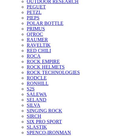
OUTDOOR RESEARCH
PEGUET
PETZL
PIEPS
POLAR BOTTLE
PRIMUS
QI'ROC
RAUMER
RAVELTIK
RED CHILI
ROCA
ROCK EMPIRE
ROCK HELMETS
ROCK TECHNOLOGIES
RODCLE
RONHILL
S2S
SALEWA
SELAND
SILVA
SINGING ROCK
SIRCH
SIX PRO SPORT
SLASTIK
SPENCO-IRONMAN