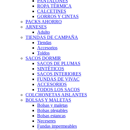
PANTALONES
ROPA TÉRMICA
CALCETINES
GORROS Y CINTAS
PACKS AHORRO
ARNESES
Adulto
TIENDAS DE CAMPAÑA
Tiendas
Accesorios
Toldos
SACOS DORMIR
SACOS DE PLUMAS
SINTÉTICOS
SACOS INTERIORES
FUNDAS DE VIVAC
ACCESORIOS
TODOS LOS SACOS
COLCHONETAS AISLANTES
BOLSAS Y MALETAS
Bolsas y maletas
Bolsas plegables
Bolsas estancas
Neceseres
Fundas impermeables