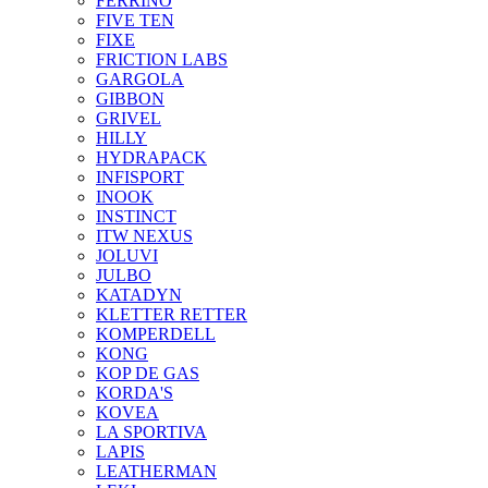
FERRINO
FIVE TEN
FIXE
FRICTION LABS
GARGOLA
GIBBON
GRIVEL
HILLY
HYDRAPACK
INFISPORT
INOOK
INSTINCT
ITW NEXUS
JOLUVI
JULBO
KATADYN
KLETTER RETTER
KOMPERDELL
KONG
KOP DE GAS
KORDA'S
KOVEA
LA SPORTIVA
LAPIS
LEATHERMAN