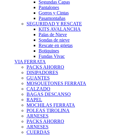
Segundas Capas
Pantalones
Gorros y Cintas
Pasamontañas
SEGURIDAD Y RESCATE
KITS AVALANCHA
Palas de Nieve
Sondas de nieve
Rescate en grietas
Botiquines
Fundas Vivac
VIA FERRATA
PACKS AHORRO
DISIPADORES
GUANTES
MOSQUETONES FERRATA
CALZADO
BAGAS DESCANSO
RAPEL
MOCHILAS FERRATA
POLEAS TIROLINA
ARNESES
PACKS AHORRO
ARNESES
CUERDAS