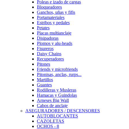
Poleas e izado de cargas
Bloqueadores
Ganchos, uñas y fifis
Portamateriales
Estribos y pedales
Petates
Placas multianclaje
Disipadoras
Plomos y alu-heads
Fisureros
Daisy Chains
Recuperadores
Pitones
Friends y microfriends
Pitonisas, anclas, rurps...
Martillos
Guantes
Rodilleras y Musleras
Hamacas y Guindolas
Arneses Big Wall
Cabos de anclaje
ASEGURADORES / DESCENSORES
AUTOBLOCANTES
CAZOLETAS
OCHOS - 8