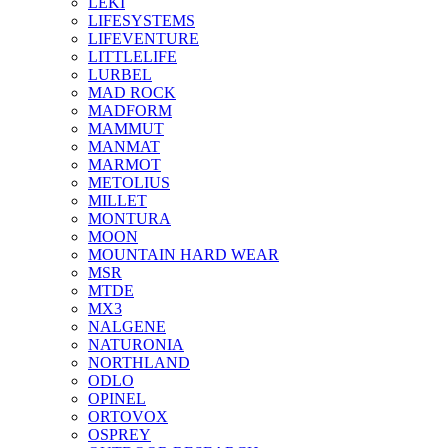
LEKI
LIFESYSTEMS
LIFEVENTURE
LITTLELIFE
LURBEL
MAD ROCK
MADFORM
MAMMUT
MANMAT
MARMOT
METOLIUS
MILLET
MONTURA
MOON
MOUNTAIN HARD WEAR
MSR
MTDE
MX3
NALGENE
NATURONIA
NORTHLAND
ODLO
OPINEL
ORTOVOX
OSPREY