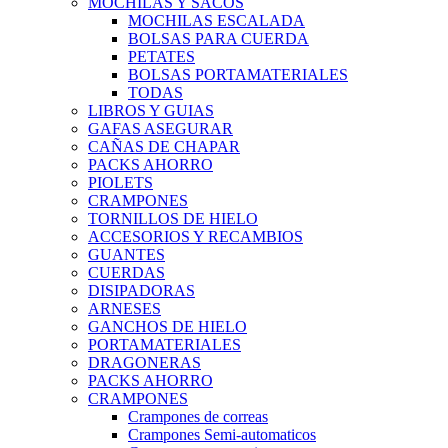
MOCHILAS Y SACOS
MOCHILAS ESCALADA
BOLSAS PARA CUERDA
PETATES
BOLSAS PORTAMATERIALES
TODAS
LIBROS Y GUIAS
GAFAS ASEGURAR
CAÑAS DE CHAPAR
PACKS AHORRO
PIOLETS
CRAMPONES
TORNILLOS DE HIELO
ACCESORIOS Y RECAMBIOS
GUANTES
CUERDAS
DISIPADORAS
ARNESES
GANCHOS DE HIELO
PORTAMATERIALES
DRAGONERAS
PACKS AHORRO
CRAMPONES
Crampones de correas
Crampones Semi-automaticos