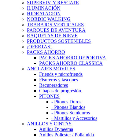
SUPERVIV. Y RESCATE
ILUMINACIÓN
HIDRATACIÓN
NORDIC WALKING
TRABAJOS VERTICALES
PARQUES DE AVENTURA
RAQUETAS DE NIEVE
PRODUCTOS SOSTENIBLES
¡OFERTAS!
PACKS AHORRO
PACKS AHORRO DEPORTIVA
PACKS AHORRO CLASSICA
ANCLAJES MÓVILES
Friends y microfriends
Fisureros y tascones
Recuperadores
Chapas de progresión
PITONES
- Pitones Duros
- Pitones Blandos
- Pitones Semiduros
- Martillos y Accesorios
ANILLOS Y CINTAS
Anillos Dyneema
Anillos Poliester / Poliamida