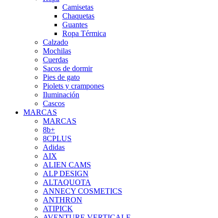
Camisetas
Chaquetas
Guantes
Ropa Térmica
Calzado
Mochilas
Cuerdas
Sacos de dormir
Pies de gato
Piolets y crampones
Iluminación
Cascos
MARCAS
MARCAS
8b+
8CPLUS
Adidas
AIX
ALIEN CAMS
ALP DESIGN
ALTAQUOTA
ANNECY COSMETICS
ANTHRON
ATIPICK
AVENTURE VERTICALE