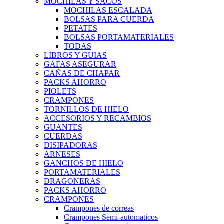
MOCHILAS Y SACOS
MOCHILAS ESCALADA
BOLSAS PARA CUERDA
PETATES
BOLSAS PORTAMATERIALES
TODAS
LIBROS Y GUIAS
GAFAS ASEGURAR
CAÑAS DE CHAPAR
PACKS AHORRO
PIOLETS
CRAMPONES
TORNILLOS DE HIELO
ACCESORIOS Y RECAMBIOS
GUANTES
CUERDAS
DISIPADORAS
ARNESES
GANCHOS DE HIELO
PORTAMATERIALES
DRAGONERAS
PACKS AHORRO
CRAMPONES
Crampones de correas
Crampones Semi-automaticos