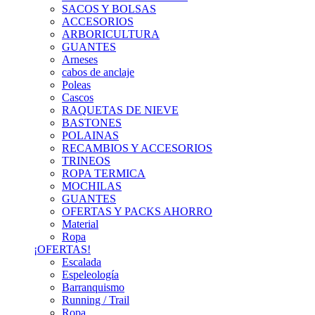
SACOS Y BOLSAS
ACCESORIOS
ARBORICULTURA
GUANTES
Arneses
cabos de anclaje
Poleas
Cascos
RAQUETAS DE NIEVE
BASTONES
POLAINAS
RECAMBIOS Y ACCESORIOS
TRINEOS
ROPA TERMICA
MOCHILAS
GUANTES
OFERTAS Y PACKS AHORRO
Material
Ropa
¡OFERTAS!
Escalada
Espeleología
Barranquismo
Running / Trail
Ropa