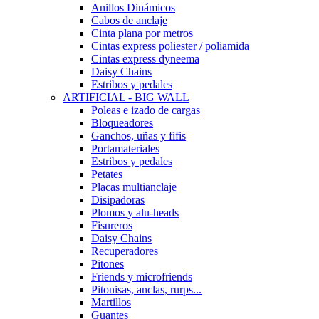
Anillos Dinámicos
Cabos de anclaje
Cinta plana por metros
Cintas express poliester / poliamida
Cintas express dyneema
Daisy Chains
Estribos y pedales
ARTIFICIAL - BIG WALL
Poleas e izado de cargas
Bloqueadores
Ganchos, uñas y fifis
Portamateriales
Estribos y pedales
Petates
Placas multianclaje
Disipadoras
Plomos y alu-heads
Fisureros
Daisy Chains
Recuperadores
Pitones
Friends y microfriends
Pitonisas, anclas, rurps...
Martillos
Guantes