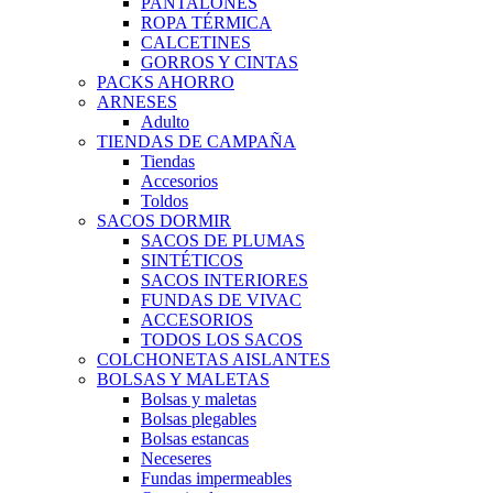
PANTALONES
ROPA TÉRMICA
CALCETINES
GORROS Y CINTAS
PACKS AHORRO
ARNESES
Adulto
TIENDAS DE CAMPAÑA
Tiendas
Accesorios
Toldos
SACOS DORMIR
SACOS DE PLUMAS
SINTÉTICOS
SACOS INTERIORES
FUNDAS DE VIVAC
ACCESORIOS
TODOS LOS SACOS
COLCHONETAS AISLANTES
BOLSAS Y MALETAS
Bolsas y maletas
Bolsas plegables
Bolsas estancas
Neceseres
Fundas impermeables