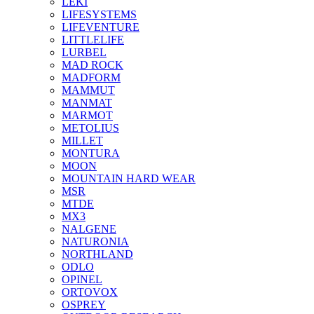
LEKI
LIFESYSTEMS
LIFEVENTURE
LITTLELIFE
LURBEL
MAD ROCK
MADFORM
MAMMUT
MANMAT
MARMOT
METOLIUS
MILLET
MONTURA
MOON
MOUNTAIN HARD WEAR
MSR
MTDE
MX3
NALGENE
NATURONIA
NORTHLAND
ODLO
OPINEL
ORTOVOX
OSPREY