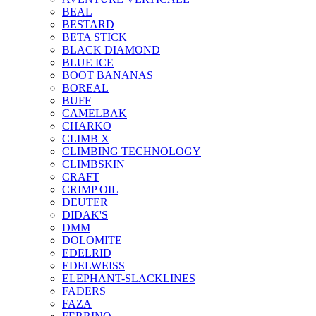
BEAL
BESTARD
BETA STICK
BLACK DIAMOND
BLUE ICE
BOOT BANANAS
BOREAL
BUFF
CAMELBAK
CHARKO
CLIMB X
CLIMBING TECHNOLOGY
CLIMBSKIN
CRAFT
CRIMP OIL
DEUTER
DIDAK'S
DMM
DOLOMITE
EDELRID
EDELWEISS
ELEPHANT-SLACKLINES
FADERS
FAZA