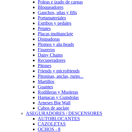
Poleas e izado de cargas
Bloqueadores
Ganchos, uñas y fifis
Portamateriales
Estribos y pedales
Petates
Placas multianclaje
Disipadoras
Plomos y alu-heads
Fisureros
Daisy Chains
Recuperadores
Pitones
Friends y microfriends
Pitonisas, anclas, rurps...
Martillos
Guantes
Rodilleras y Musleras
Hamacas y Guindolas
Arneses Big Wall
Cabos de anclaje
ASEGURADORES / DESCENSORES
AUTOBLOCANTES
CAZOLETAS
OCHOS - 8