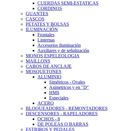
CUERDAS SEMI-ESTATICAS
CORDINOS
GUANTES
CASCOS
PETATES Y BOLSAS
ILUMINACIÓN
Frontales
Linternas
Accesorios iluminación
Auxiliares y de señalización
MONOS ESPELEOLOGIA
MAILLONS
CABOS DE ANCLAJE
MOSQUETONES
ALUMINIO
Simétricos - Ovales
Asimetricos y en "D"
HMS
Especiales
ACERO
BLOQUEADORES - REMONTADORES
DESCENSORES - RAPELADORES
OCHOS - 8
DE POLEAS O BARRAS
ESTRIBOS Y PEDALES