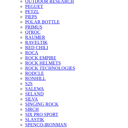
OUTDOOR RESEARCH
PEGUET
PETZL
PIEPS
POLAR BOTTLE
PRIMUS
QI'ROC
RAUMER
RAVELTIK
RED CHILI
ROCA
ROCK EMPIRE
ROCK HELMETS
ROCK TECHNOLOGIES
RODCLE
RONHILL
S2S
SALEWA
SELAND
SILVA
SINGING ROCK
SIRCH
SIX PRO SPORT
SLASTIK
SPENCO-IRONMAN