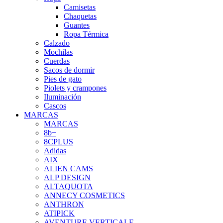
Camisetas
Chaquetas
Guantes
Ropa Térmica
Calzado
Mochilas
Cuerdas
Sacos de dormir
Pies de gato
Piolets y crampones
Iluminación
Cascos
MARCAS
MARCAS
8b+
8CPLUS
Adidas
AIX
ALIEN CAMS
ALP DESIGN
ALTAQUOTA
ANNECY COSMETICS
ANTHRON
ATIPICK
AVENTURE VERTICALE