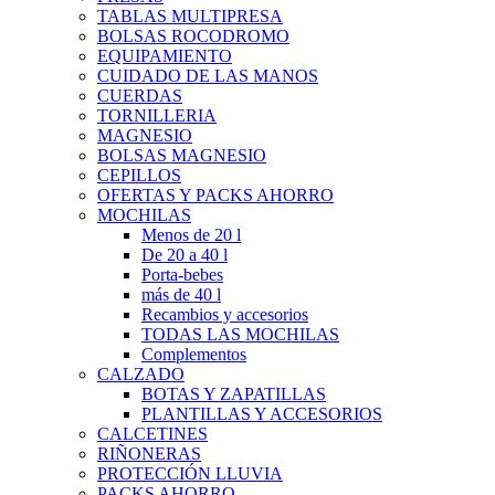
TABLAS MULTIPRESA
BOLSAS ROCODROMO
EQUIPAMIENTO
CUIDADO DE LAS MANOS
CUERDAS
TORNILLERIA
MAGNESIO
BOLSAS MAGNESIO
CEPILLOS
OFERTAS Y PACKS AHORRO
MOCHILAS
Menos de 20 l
De 20 a 40 l
Porta-bebes
más de 40 l
Recambios y accesorios
TODAS LAS MOCHILAS
Complementos
CALZADO
BOTAS Y ZAPATILLAS
PLANTILLAS Y ACCESORIOS
CALCETINES
RIÑONERAS
PROTECCIÓN LLUVIA
PACKS AHORRO