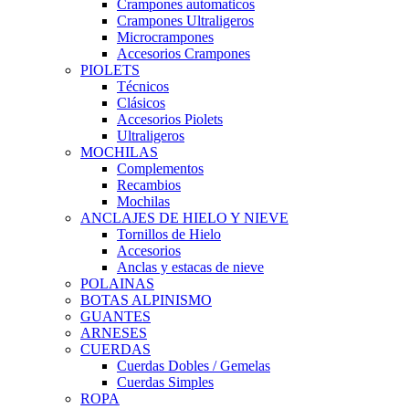
Crampones automaticos
Crampones Ultraligeros
Microcrampones
Accesorios Crampones
PIOLETS
Técnicos
Clásicos
Accesorios Piolets
Ultraligeros
MOCHILAS
Complementos
Recambios
Mochilas
ANCLAJES DE HIELO Y NIEVE
Tornillos de Hielo
Accesorios
Anclas y estacas de nieve
POLAINAS
BOTAS ALPINISMO
GUANTES
ARNESES
CUERDAS
Cuerdas Dobles / Gemelas
Cuerdas Simples
ROPA