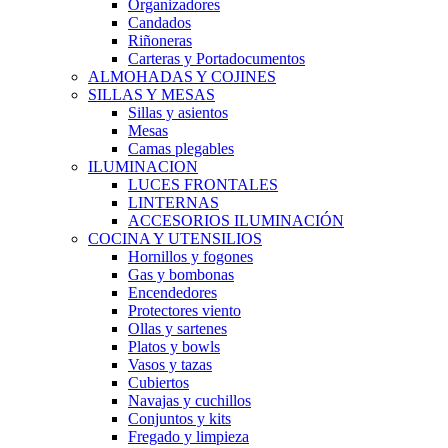
Organizadores
Candados
Riñoneras
Carteras y Portadocumentos
ALMOHADAS Y COJINES
SILLAS Y MESAS
Sillas y asientos
Mesas
Camas plegables
ILUMINACION
LUCES FRONTALES
LINTERNAS
ACCESORIOS ILUMINACIÓN
COCINA Y UTENSILIOS
Hornillos y fogones
Gas y bombonas
Encendedores
Protectores viento
Ollas y sartenes
Platos y bowls
Vasos y tazas
Cubiertos
Navajas y cuchillos
Conjuntos y kits
Fregado y limpieza