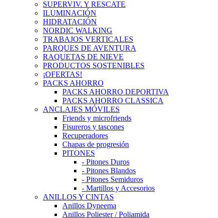
SUPERVIV. Y RESCATE
ILUMINACIÓN
HIDRATACIÓN
NORDIC WALKING
TRABAJOS VERTICALES
PARQUES DE AVENTURA
RAQUETAS DE NIEVE
PRODUCTOS SOSTENIBLES
¡OFERTAS!
PACKS AHORRO
PACKS AHORRO DEPORTIVA
PACKS AHORRO CLASSICA
ANCLAJES MÓVILES
Friends y microfriends
Fisureros y tascones
Recuperadores
Chapas de progresión
PITONES
- Pitones Duros
- Pitones Blandos
- Pitones Semiduros
- Martillos y Accesorios
ANILLOS Y CINTAS
Anillos Dyneema
Anillos Poliester / Poliamida