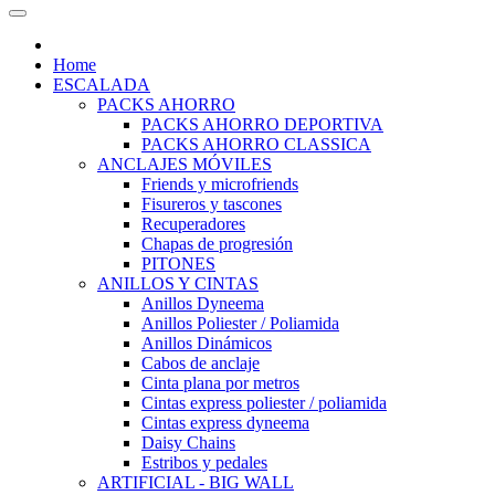
Home
ESCALADA
PACKS AHORRO
PACKS AHORRO DEPORTIVA
PACKS AHORRO CLASSICA
ANCLAJES MÓVILES
Friends y microfriends
Fisureros y tascones
Recuperadores
Chapas de progresión
PITONES
ANILLOS Y CINTAS
Anillos Dyneema
Anillos Poliester / Poliamida
Anillos Dinámicos
Cabos de anclaje
Cinta plana por metros
Cintas express poliester / poliamida
Cintas express dyneema
Daisy Chains
Estribos y pedales
ARTIFICIAL - BIG WALL