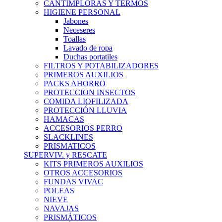
CANTIMPLORAS Y TERMOS
HIGIENE PERSONAL
Jabones
Neceseres
Toallas
Lavado de ropa
Duchas portatiles
FILTROS Y POTABILIZADORES
PRIMEROS AUXILIOS
PACKS AHORRO
PROTECCION INSECTOS
COMIDA LIOFILIZADA
PROTECCIÓN LLUVIA
HAMACAS
ACCESORIOS PERRO
SLACKLINES
PRISMATICOS
SUPERVIV. y RESCATE
KITS PRIMEROS AUXILIOS
OTROS ACCESORIOS
FUNDAS VIVAC
POLEAS
NIEVE
NAVAJAS
PRISMÁTICOS