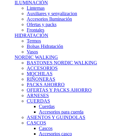
ILUMINACIÓN
Linternas
Auxiliares y senyalizacion
Accesorios Iluminación
Ofertas y packs
Frontales
HIDRATACIÓN
Termos
Bolsas Hidratación
Vasos
NORDIC WALKING
BASTONES NORDIC WALKING
ACCESORIOS
MOCHILAS
RIÑONERAS
PACKS AHORRO
OFERTAS Y PACKS AHORRO
ARNESES
CUERDAS
Cuerdas
Accesorios para cuerda
ASIENTOS Y GUINDOLAS
CASCOS
Cascos
Accesorios casco