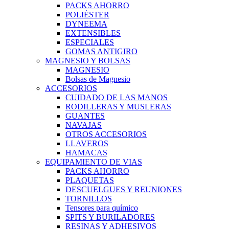
PACKS AHORRO
POLIÉSTER
DYNEEMA
EXTENSIBLES
ESPECIALES
GOMAS ANTIGIRO
MAGNESIO Y BOLSAS
MAGNESIO
Bolsas de Magnesio
ACCESORIOS
CUIDADO DE LAS MANOS
RODILLERAS Y MUSLERAS
GUANTES
NAVAJAS
OTROS ACCESORIOS
LLAVEROS
HAMACAS
EQUIPAMIENTO DE VIAS
PACKS AHORRO
PLAQUETAS
DESCUELGUES Y REUNIONES
TORNILLOS
Tensores para químico
SPITS Y BURILADORES
RESINAS Y ADHESIVOS