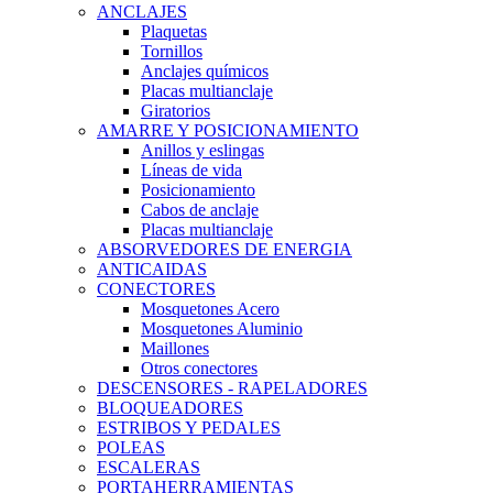
ANCLAJES
Plaquetas
Tornillos
Anclajes químicos
Placas multianclaje
Giratorios
AMARRE Y POSICIONAMIENTO
Anillos y eslingas
Líneas de vida
Posicionamiento
Cabos de anclaje
Placas multianclaje
ABSORVEDORES DE ENERGIA
ANTICAIDAS
CONECTORES
Mosquetones Acero
Mosquetones Aluminio
Maillones
Otros conectores
DESCENSORES - RAPELADORES
BLOQUEADORES
ESTRIBOS Y PEDALES
POLEAS
ESCALERAS
PORTAHERRAMIENTAS