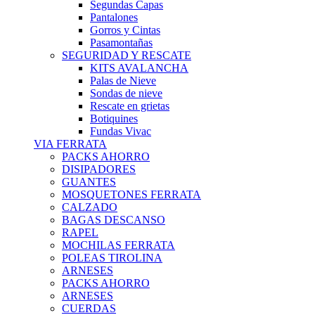
Segundas Capas
Pantalones
Gorros y Cintas
Pasamontañas
SEGURIDAD Y RESCATE
KITS AVALANCHA
Palas de Nieve
Sondas de nieve
Rescate en grietas
Botiquines
Fundas Vivac
VIA FERRATA
PACKS AHORRO
DISIPADORES
GUANTES
MOSQUETONES FERRATA
CALZADO
BAGAS DESCANSO
RAPEL
MOCHILAS FERRATA
POLEAS TIROLINA
ARNESES
PACKS AHORRO
ARNESES
CUERDAS