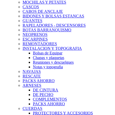
MOCHILAS Y PETATES
CASCOS
CABOS DE ANCLAJE
BIDONES Y BOLSAS ESTANCAS
GUANTES
RAPELADORES - DESCENSORES
BOTAS BARRANQUISMO
NEOPRENOS
ESCARPINES
REMONTADORES
INSTALACION Y TOPOGRAFIA
Bolsas de Equipar
Chapas y plaquetas
Reuniones y descuelgues
Notas y topografia
NAVAJAS
RESCATE
PACKS AHORRO
ARNESES
DE CINTURA
DE PECHO
COMPLEMENTOS
PACKS AHORRO
CUERDAS
PROTECTORES Y ACCESORIOS