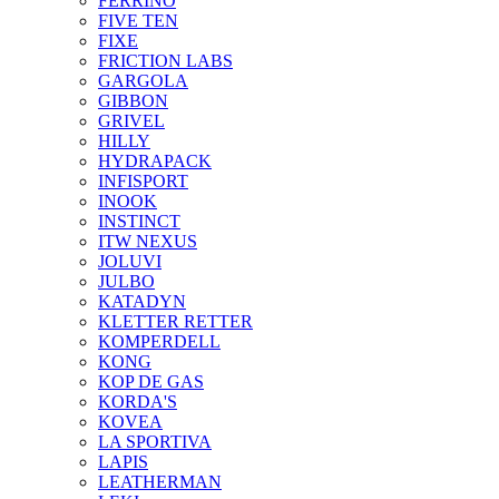
FERRINO
FIVE TEN
FIXE
FRICTION LABS
GARGOLA
GIBBON
GRIVEL
HILLY
HYDRAPACK
INFISPORT
INOOK
INSTINCT
ITW NEXUS
JOLUVI
JULBO
KATADYN
KLETTER RETTER
KOMPERDELL
KONG
KOP DE GAS
KORDA'S
KOVEA
LA SPORTIVA
LAPIS
LEATHERMAN