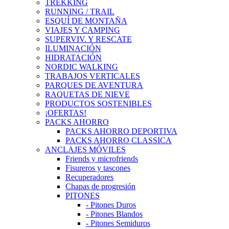
TREKKING
RUNNING / TRAIL
ESQUÍ DE MONTAÑA
VIAJES Y CAMPING
SUPERVIV. Y RESCATE
ILUMINACIÓN
HIDRATACIÓN
NORDIC WALKING
TRABAJOS VERTICALES
PARQUES DE AVENTURA
RAQUETAS DE NIEVE
PRODUCTOS SOSTENIBLES
¡OFERTAS!
PACKS AHORRO
PACKS AHORRO DEPORTIVA
PACKS AHORRO CLASSICA
ANCLAJES MÓVILES
Friends y microfriends
Fisureros y tascones
Recuperadores
Chapas de progresión
PITONES
- Pitones Duros
- Pitones Blandos
- Pitones Semiduros