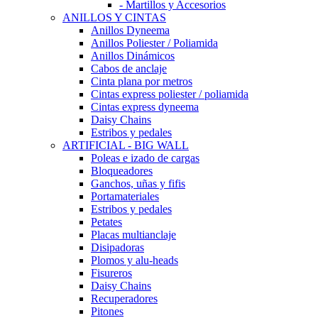
- Martillos y Accesorios
ANILLOS Y CINTAS
Anillos Dyneema
Anillos Poliester / Poliamida
Anillos Dinámicos
Cabos de anclaje
Cinta plana por metros
Cintas express poliester / poliamida
Cintas express dyneema
Daisy Chains
Estribos y pedales
ARTIFICIAL - BIG WALL
Poleas e izado de cargas
Bloqueadores
Ganchos, uñas y fifis
Portamateriales
Estribos y pedales
Petates
Placas multianclaje
Disipadoras
Plomos y alu-heads
Fisureros
Daisy Chains
Recuperadores
Pitones