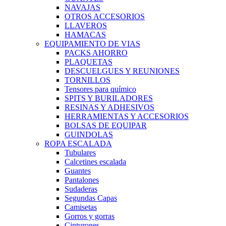
NAVAJAS
OTROS ACCESORIOS
LLAVEROS
HAMACAS
EQUIPAMIENTO DE VIAS
PACKS AHORRO
PLAQUETAS
DESCUELGUES Y REUNIONES
TORNILLOS
Tensores para químico
SPITS Y BURILADORES
RESINAS Y ADHESIVOS
HERRAMIENTAS Y ACCESORIOS
BOLSAS DE EQUIPAR
GUINDOLAS
ROPA ESCALADA
Tubulares
Calcetines escalada
Guantes
Pantalones
Sudaderas
Segundas Capas
Camisetas
Gorros y gorras
Cinturones