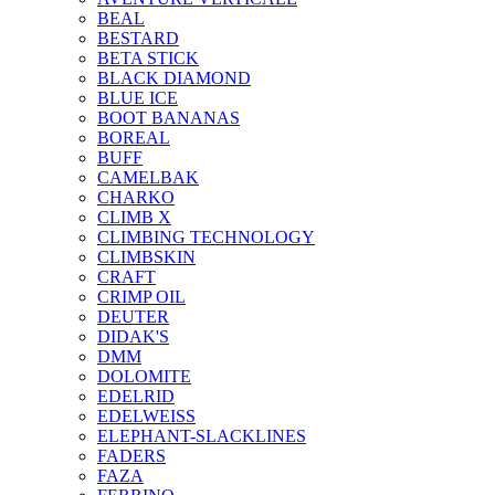
BEAL
BESTARD
BETA STICK
BLACK DIAMOND
BLUE ICE
BOOT BANANAS
BOREAL
BUFF
CAMELBAK
CHARKO
CLIMB X
CLIMBING TECHNOLOGY
CLIMBSKIN
CRAFT
CRIMP OIL
DEUTER
DIDAK'S
DMM
DOLOMITE
EDELRID
EDELWEISS
ELEPHANT-SLACKLINES
FADERS
FAZA