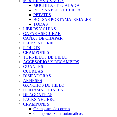
MOCHILAS Y SACOS
MOCHILAS ESCALADA
BOLSAS PARA CUERDA
PETATES
BOLSAS PORTAMATERIALES
TODAS
LIBROS Y GUIAS
GAFAS ASEGURAR
CAÑAS DE CHAPAR
PACKS AHORRO
PIOLETS
CRAMPONES
TORNILLOS DE HIELO
ACCESORIOS Y RECAMBIOS
GUANTES
CUERDAS
DISIPADORAS
ARNESES
GANCHOS DE HIELO
PORTAMATERIALES
DRAGONERAS
PACKS AHORRO
CRAMPONES
Crampones de correas
Crampones Semi-automaticos