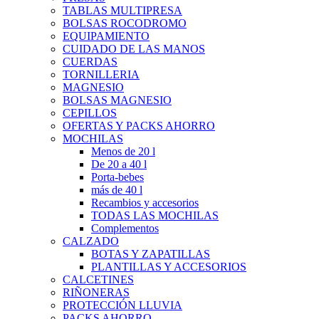
TABLAS MULTIPRESA
BOLSAS ROCODROMO
EQUIPAMIENTO
CUIDADO DE LAS MANOS
CUERDAS
TORNILLERIA
MAGNESIO
BOLSAS MAGNESIO
CEPILLOS
OFERTAS Y PACKS AHORRO
MOCHILAS
Menos de 20 l
De 20 a 40 l
Porta-bebes
más de 40 l
Recambios y accesorios
TODAS LAS MOCHILAS
Complementos
CALZADO
BOTAS Y ZAPATILLAS
PLANTILLAS Y ACCESORIOS
CALCETINES
RIÑONERAS
PROTECCIÓN LLUVIA
PACKS AHORRO