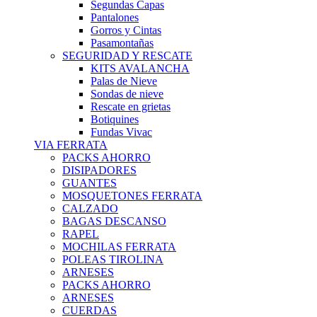
Segundas Capas
Pantalones
Gorros y Cintas
Pasamontañas
SEGURIDAD Y RESCATE
KITS AVALANCHA
Palas de Nieve
Sondas de nieve
Rescate en grietas
Botiquines
Fundas Vivac
VIA FERRATA
PACKS AHORRO
DISIPADORES
GUANTES
MOSQUETONES FERRATA
CALZADO
BAGAS DESCANSO
RAPEL
MOCHILAS FERRATA
POLEAS TIROLINA
ARNESES
PACKS AHORRO
ARNESES
CUERDAS