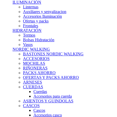
ILUMINACIÓN
Linternas
Auxiliares y senyalizacion
Accesorios Iluminación
Ofertas y packs
Frontales
HIDRATACIÓN
Termos
Bolsas Hidratación
Vasos
NORDIC WALKING
BASTONES NORDIC WALKING
ACCESORIOS
MOCHILAS
RIÑONERAS
PACKS AHORRO
OFERTAS Y PACKS AHORRO
ARNESES
CUERDAS
Cuerdas
Accesorios para cuerda
ASIENTOS Y GUINDOLAS
CASCOS
Cascos
Accesorios casco