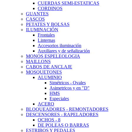
CUERDAS SEMI-ESTATICAS
CORDINOS
GUANTES
CASCOS
PETATES Y BOLSAS
ILUMINACIÓN
Frontales
Linternas
Accesorios iluminación
Auxiliares y de señalización
MONOS ESPELEOLOGIA
MAILLONS
CABOS DE ANCLAJE
MOSQUETONES
ALUMINIO
Simétricos - Ovales
Asimetricos y en "D"
HMS
Especiales
ACERO
BLOQUEADORES - REMONTADORES
DESCENSORES - RAPELADORES
OCHOS - 8
DE POLEAS O BARRAS
ESTRIBOS Y PEDALES