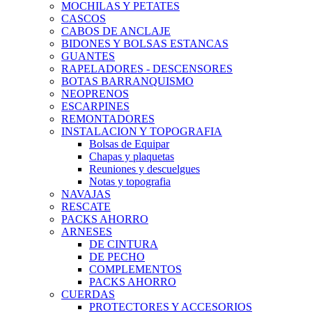
MOCHILAS Y PETATES
CASCOS
CABOS DE ANCLAJE
BIDONES Y BOLSAS ESTANCAS
GUANTES
RAPELADORES - DESCENSORES
BOTAS BARRANQUISMO
NEOPRENOS
ESCARPINES
REMONTADORES
INSTALACION Y TOPOGRAFIA
Bolsas de Equipar
Chapas y plaquetas
Reuniones y descuelgues
Notas y topografia
NAVAJAS
RESCATE
PACKS AHORRO
ARNESES
DE CINTURA
DE PECHO
COMPLEMENTOS
PACKS AHORRO
CUERDAS
PROTECTORES Y ACCESORIOS