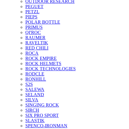
OUTDOOR RESEARCH
PEGUET
PETZL
PIEPS
POLAR BOTTLE
PRIMUS
QI'ROC
RAUMER
RAVELTIK
RED CHILI
ROCA
ROCK EMPIRE
ROCK HELMETS
ROCK TECHNOLOGIES
RODCLE
RONHILL
S2S
SALEWA
SELAND
SILVA
SINGING ROCK
SIRCH
SIX PRO SPORT
SLASTIK
SPENCO-IRONMAN