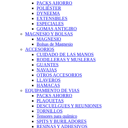
PACKS AHORRO
POLIÉSTER
DYNEEMA
EXTENSIBLES
ESPECIALES
GOMAS ANTIGIRO
MAGNESIO Y BOLSAS
MAGNESIO
Bolsas de Magnesio
ACCESORIOS
CUIDADO DE LAS MANOS
RODILLERAS Y MUSLERAS
GUANTES
NAVAJAS
OTROS ACCESORIOS
LLAVEROS
HAMACAS
EQUIPAMIENTO DE VIAS
PACKS AHORRO
PLAQUETAS
DESCUELGUES Y REUNIONES
TORNILLOS
Tensores para químico
SPITS Y BURILADORES
RESINAS Y ADHESIVOS