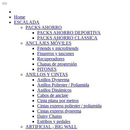
Home
ESCALADA
PACKS AHORRO
PACKS AHORRO DEPORTIVA
PACKS AHORRO CLASSICA
ANCLAJES MÓVILES
Friends y microfriends
Fisureros y tascones
Recuperadores
Chapas de progresión
PITONES
ANILLOS Y CINTAS
Anillos Dyneema
Anillos Poliester / Poliamida
Anillos Dinámicos
Cabos de anclaje
Cinta plana por metros
Cintas express poliester / poliamida
Cintas express dyneema
Daisy Chains
Estribos y pedales
ARTIFICIAL - BIG WALL