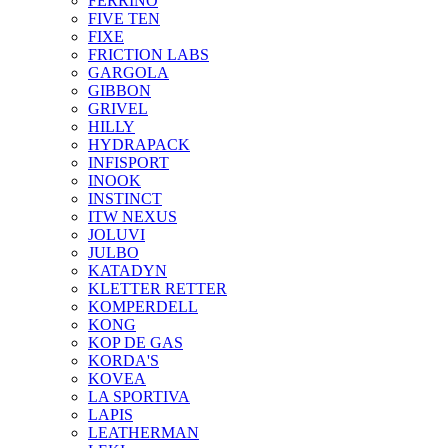
FERRINO
FIVE TEN
FIXE
FRICTION LABS
GARGOLA
GIBBON
GRIVEL
HILLY
HYDRAPACK
INFISPORT
INOOK
INSTINCT
ITW NEXUS
JOLUVI
JULBO
KATADYN
KLETTER RETTER
KOMPERDELL
KONG
KOP DE GAS
KORDA'S
KOVEA
LA SPORTIVA
LAPIS
LEATHERMAN