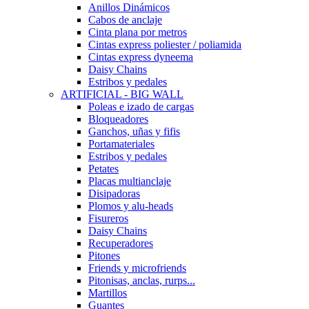
Anillos Dinámicos
Cabos de anclaje
Cinta plana por metros
Cintas express poliester / poliamida
Cintas express dyneema
Daisy Chains
Estribos y pedales
ARTIFICIAL - BIG WALL
Poleas e izado de cargas
Bloqueadores
Ganchos, uñas y fifis
Portamateriales
Estribos y pedales
Petates
Placas multianclaje
Disipadoras
Plomos y alu-heads
Fisureros
Daisy Chains
Recuperadores
Pitones
Friends y microfriends
Pitonisas, anclas, rurps...
Martillos
Guantes