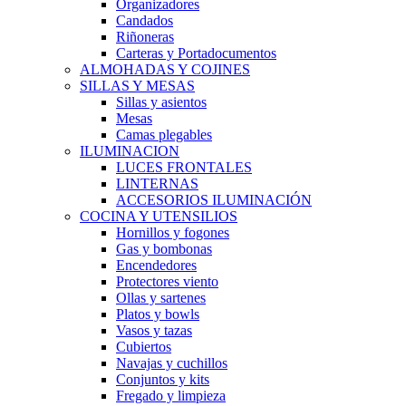
Organizadores
Candados
Riñoneras
Carteras y Portadocumentos
ALMOHADAS Y COJINES
SILLAS Y MESAS
Sillas y asientos
Mesas
Camas plegables
ILUMINACION
LUCES FRONTALES
LINTERNAS
ACCESORIOS ILUMINACIÓN
COCINA Y UTENSILIOS
Hornillos y fogones
Gas y bombonas
Encendedores
Protectores viento
Ollas y sartenes
Platos y bowls
Vasos y tazas
Cubiertos
Navajas y cuchillos
Conjuntos y kits
Fregado y limpieza