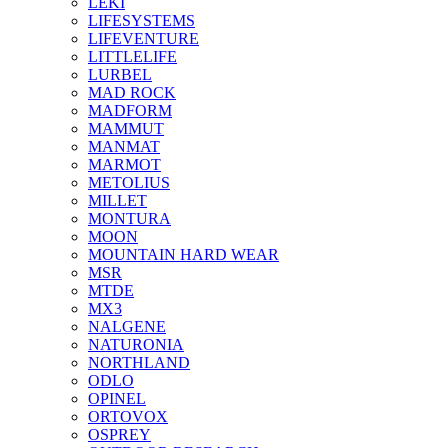
LEKI
LIFESYSTEMS
LIFEVENTURE
LITTLELIFE
LURBEL
MAD ROCK
MADFORM
MAMMUT
MANMAT
MARMOT
METOLIUS
MILLET
MONTURA
MOON
MOUNTAIN HARD WEAR
MSR
MTDE
MX3
NALGENE
NATURONIA
NORTHLAND
ODLO
OPINEL
ORTOVOX
OSPREY