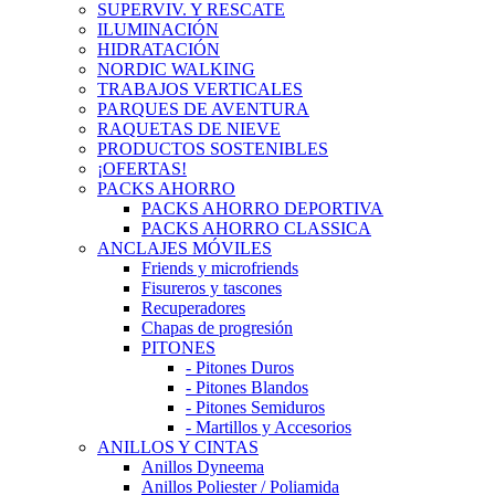
SUPERVIV. Y RESCATE
ILUMINACIÓN
HIDRATACIÓN
NORDIC WALKING
TRABAJOS VERTICALES
PARQUES DE AVENTURA
RAQUETAS DE NIEVE
PRODUCTOS SOSTENIBLES
¡OFERTAS!
PACKS AHORRO
PACKS AHORRO DEPORTIVA
PACKS AHORRO CLASSICA
ANCLAJES MÓVILES
Friends y microfriends
Fisureros y tascones
Recuperadores
Chapas de progresión
PITONES
- Pitones Duros
- Pitones Blandos
- Pitones Semiduros
- Martillos y Accesorios
ANILLOS Y CINTAS
Anillos Dyneema
Anillos Poliester / Poliamida