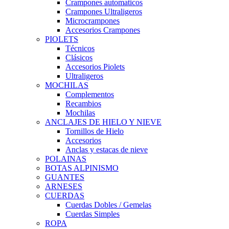
Crampones automaticos
Crampones Ultraligeros
Microcrampones
Accesorios Crampones
PIOLETS
Técnicos
Clásicos
Accesorios Piolets
Ultraligeros
MOCHILAS
Complementos
Recambios
Mochilas
ANCLAJES DE HIELO Y NIEVE
Tornillos de Hielo
Accesorios
Anclas y estacas de nieve
POLAINAS
BOTAS ALPINISMO
GUANTES
ARNESES
CUERDAS
Cuerdas Dobles / Gemelas
Cuerdas Simples
ROPA