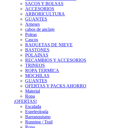
SACOS Y BOLSAS
ACCESORIOS
ARBORICULTURA
GUANTES
Arneses
cabos de anclaje
Poleas
Cascos
RAQUETAS DE NIEVE
BASTONES
POLAINAS
RECAMBIOS Y ACCESORIOS
TRINEOS
ROPA TERMICA
MOCHILAS
GUANTES
OFERTAS Y PACKS AHORRO
Material
Ropa
¡OFERTAS!
Escalada
Espeleología
Barranquismo
Running / Trail
Ropa