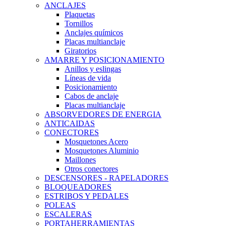
ANCLAJES
Plaquetas
Tornillos
Anclajes químicos
Placas multianclaje
Giratorios
AMARRE Y POSICIONAMIENTO
Anillos y eslingas
Líneas de vida
Posicionamiento
Cabos de anclaje
Placas multianclaje
ABSORVEDORES DE ENERGIA
ANTICAIDAS
CONECTORES
Mosquetones Acero
Mosquetones Aluminio
Maillones
Otros conectores
DESCENSORES - RAPELADORES
BLOQUEADORES
ESTRIBOS Y PEDALES
POLEAS
ESCALERAS
PORTAHERRAMIENTAS