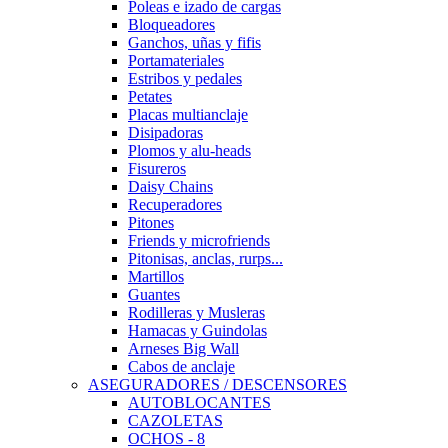
Poleas e izado de cargas
Bloqueadores
Ganchos, uñas y fifis
Portamateriales
Estribos y pedales
Petates
Placas multianclaje
Disipadoras
Plomos y alu-heads
Fisureros
Daisy Chains
Recuperadores
Pitones
Friends y microfriends
Pitonisas, anclas, rurps...
Martillos
Guantes
Rodilleras y Musleras
Hamacas y Guindolas
Arneses Big Wall
Cabos de anclaje
ASEGURADORES / DESCENSORES
AUTOBLOCANTES
CAZOLETAS
OCHOS - 8