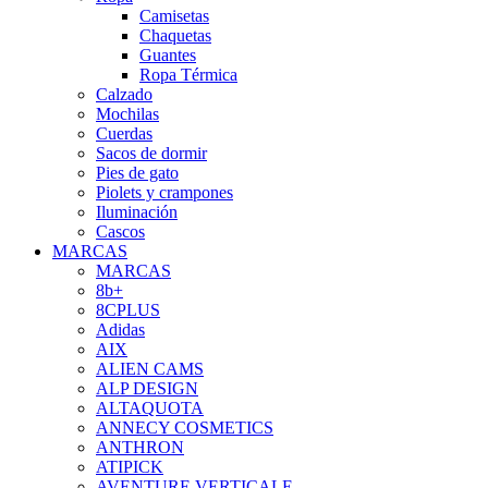
Camisetas
Chaquetas
Guantes
Ropa Térmica
Calzado
Mochilas
Cuerdas
Sacos de dormir
Pies de gato
Piolets y crampones
Iluminación
Cascos
MARCAS
MARCAS
8b+
8CPLUS
Adidas
AIX
ALIEN CAMS
ALP DESIGN
ALTAQUOTA
ANNECY COSMETICS
ANTHRON
ATIPICK
AVENTURE VERTICALE