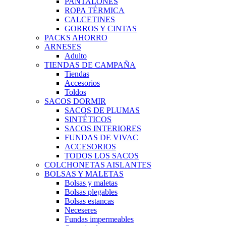
PANTALONES
ROPA TÉRMICA
CALCETINES
GORROS Y CINTAS
PACKS AHORRO
ARNESES
Adulto
TIENDAS DE CAMPAÑA
Tiendas
Accesorios
Toldos
SACOS DORMIR
SACOS DE PLUMAS
SINTÉTICOS
SACOS INTERIORES
FUNDAS DE VIVAC
ACCESORIOS
TODOS LOS SACOS
COLCHONETAS AISLANTES
BOLSAS Y MALETAS
Bolsas y maletas
Bolsas plegables
Bolsas estancas
Neceseres
Fundas impermeables