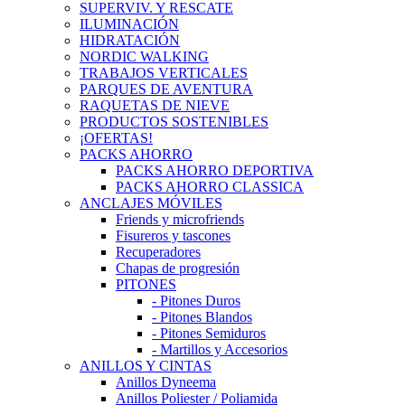
SUPERVIV. Y RESCATE
ILUMINACIÓN
HIDRATACIÓN
NORDIC WALKING
TRABAJOS VERTICALES
PARQUES DE AVENTURA
RAQUETAS DE NIEVE
PRODUCTOS SOSTENIBLES
¡OFERTAS!
PACKS AHORRO
PACKS AHORRO DEPORTIVA
PACKS AHORRO CLASSICA
ANCLAJES MÓVILES
Friends y microfriends
Fisureros y tascones
Recuperadores
Chapas de progresión
PITONES
- Pitones Duros
- Pitones Blandos
- Pitones Semiduros
- Martillos y Accesorios
ANILLOS Y CINTAS
Anillos Dyneema
Anillos Poliester / Poliamida