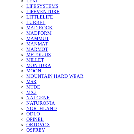
LEKI
LIFESYSTEMS
LIFEVENTURE
LITTLELIFE
LURBEL
MAD ROCK
MADFORM
MAMMUT
MANMAT
MARMOT
METOLIUS
MILLET
MONTURA
MOON
MOUNTAIN HARD WEAR
MSR
MTDE
MX3
NALGENE
NATURONIA
NORTHLAND
ODLO
OPINEL
ORTOVOX
OSPREY