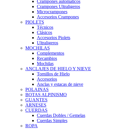
Crampones automaticos
Crampones Ultraligeros
Microcrampones
Accesorios Crampones
PIOLETS
Técnicos
Clásicos
Accesorios Piolets
Ultraligeros
MOCHILAS
Complementos
Recambios
Mochilas
ANCLAJES DE HIELO Y NIEVE
Tornillos de Hielo
Accesorios
Anclas y estacas de nieve
POLAINAS
BOTAS ALPINISMO
GUANTES
ARNESES
CUERDAS
Cuerdas Dobles / Gemelas
Cuerdas Simples
ROPA