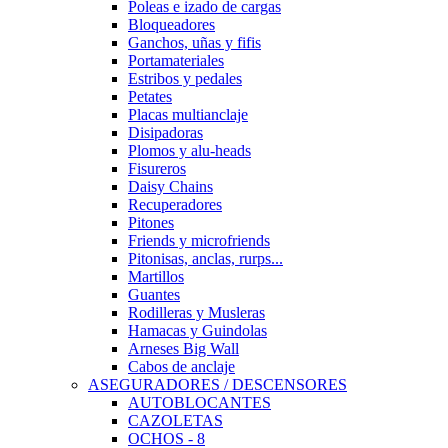
Poleas e izado de cargas
Bloqueadores
Ganchos, uñas y fifis
Portamateriales
Estribos y pedales
Petates
Placas multianclaje
Disipadoras
Plomos y alu-heads
Fisureros
Daisy Chains
Recuperadores
Pitones
Friends y microfriends
Pitonisas, anclas, rurps...
Martillos
Guantes
Rodilleras y Musleras
Hamacas y Guindolas
Arneses Big Wall
Cabos de anclaje
ASEGURADORES / DESCENSORES
AUTOBLOCANTES
CAZOLETAS
OCHOS - 8