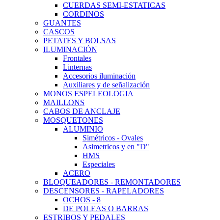
CUERDAS SEMI-ESTATICAS
CORDINOS
GUANTES
CASCOS
PETATES Y BOLSAS
ILUMINACIÓN
Frontales
Linternas
Accesorios iluminación
Auxiliares y de señalización
MONOS ESPELEOLOGIA
MAILLONS
CABOS DE ANCLAJE
MOSQUETONES
ALUMINIO
Simétricos - Ovales
Asimetricos y en "D"
HMS
Especiales
ACERO
BLOQUEADORES - REMONTADORES
DESCENSORES - RAPELADORES
OCHOS - 8
DE POLEAS O BARRAS
ESTRIBOS Y PEDALES