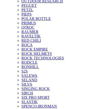
OUTDOOR RESEARCH
PEGUET
PETZL
PIEPS
POLAR BOTTLE
PRIMUS
QI'ROC
RAUMER
RAVELTIK
RED CHILI
ROCA
ROCK EMPIRE
ROCK HELMETS
ROCK TECHNOLOGIES
RODCLE
RONHILL
S2S
SALEWA
SELAND
SILVA
SINGING ROCK
SIRCH
SIX PRO SPORT
SLASTIK
SPENCO-IRONMAN