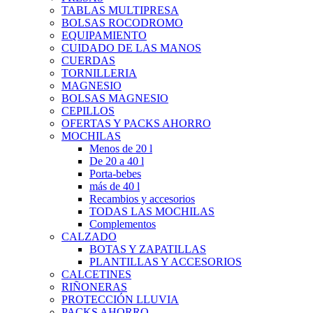
TABLAS MULTIPRESA
BOLSAS ROCODROMO
EQUIPAMIENTO
CUIDADO DE LAS MANOS
CUERDAS
TORNILLERIA
MAGNESIO
BOLSAS MAGNESIO
CEPILLOS
OFERTAS Y PACKS AHORRO
MOCHILAS
Menos de 20 l
De 20 a 40 l
Porta-bebes
más de 40 l
Recambios y accesorios
TODAS LAS MOCHILAS
Complementos
CALZADO
BOTAS Y ZAPATILLAS
PLANTILLAS Y ACCESORIOS
CALCETINES
RIÑONERAS
PROTECCIÓN LLUVIA
PACKS AHORRO