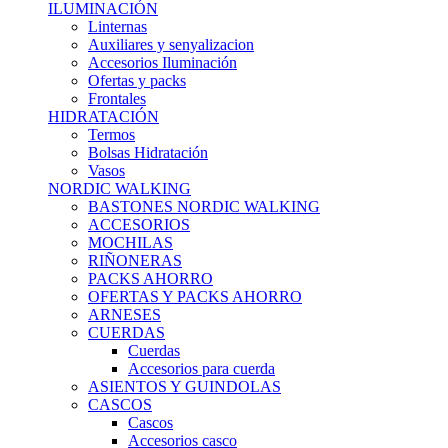
ILUMINACIÓN
Linternas
Auxiliares y senyalizacion
Accesorios Iluminación
Ofertas y packs
Frontales
HIDRATACIÓN
Termos
Bolsas Hidratación
Vasos
NORDIC WALKING
BASTONES NORDIC WALKING
ACCESORIOS
MOCHILAS
RIÑONERAS
PACKS AHORRO
OFERTAS Y PACKS AHORRO
ARNESES
CUERDAS
Cuerdas
Accesorios para cuerda
ASIENTOS Y GUINDOLAS
CASCOS
Cascos
Accesorios casco