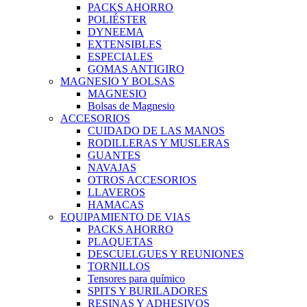
PACKS AHORRO
POLIÉSTER
DYNEEMA
EXTENSIBLES
ESPECIALES
GOMAS ANTIGIRO
MAGNESIO Y BOLSAS
MAGNESIO
Bolsas de Magnesio
ACCESORIOS
CUIDADO DE LAS MANOS
RODILLERAS Y MUSLERAS
GUANTES
NAVAJAS
OTROS ACCESORIOS
LLAVEROS
HAMACAS
EQUIPAMIENTO DE VIAS
PACKS AHORRO
PLAQUETAS
DESCUELGUES Y REUNIONES
TORNILLOS
Tensores para químico
SPITS Y BURILADORES
RESINAS Y ADHESIVOS