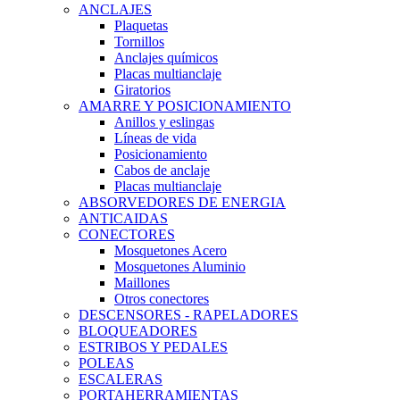
ANCLAJES
Plaquetas
Tornillos
Anclajes químicos
Placas multianclaje
Giratorios
AMARRE Y POSICIONAMIENTO
Anillos y eslingas
Líneas de vida
Posicionamiento
Cabos de anclaje
Placas multianclaje
ABSORVEDORES DE ENERGIA
ANTICAIDAS
CONECTORES
Mosquetones Acero
Mosquetones Aluminio
Maillones
Otros conectores
DESCENSORES - RAPELADORES
BLOQUEADORES
ESTRIBOS Y PEDALES
POLEAS
ESCALERAS
PORTAHERRAMIENTAS