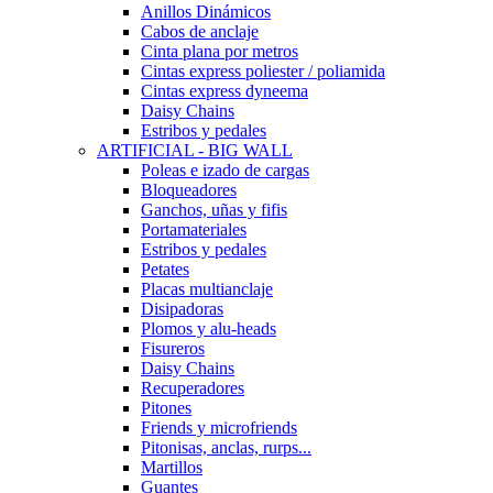
Anillos Dinámicos
Cabos de anclaje
Cinta plana por metros
Cintas express poliester / poliamida
Cintas express dyneema
Daisy Chains
Estribos y pedales
ARTIFICIAL - BIG WALL
Poleas e izado de cargas
Bloqueadores
Ganchos, uñas y fifis
Portamateriales
Estribos y pedales
Petates
Placas multianclaje
Disipadoras
Plomos y alu-heads
Fisureros
Daisy Chains
Recuperadores
Pitones
Friends y microfriends
Pitonisas, anclas, rurps...
Martillos
Guantes