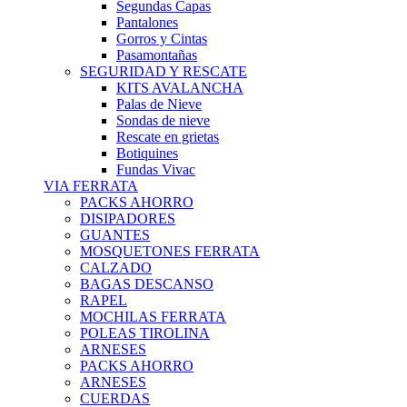
Segundas Capas
Pantalones
Gorros y Cintas
Pasamontañas
SEGURIDAD Y RESCATE
KITS AVALANCHA
Palas de Nieve
Sondas de nieve
Rescate en grietas
Botiquines
Fundas Vivac
VIA FERRATA
PACKS AHORRO
DISIPADORES
GUANTES
MOSQUETONES FERRATA
CALZADO
BAGAS DESCANSO
RAPEL
MOCHILAS FERRATA
POLEAS TIROLINA
ARNESES
PACKS AHORRO
ARNESES
CUERDAS