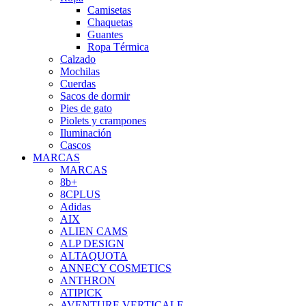
Camisetas
Chaquetas
Guantes
Ropa Térmica
Calzado
Mochilas
Cuerdas
Sacos de dormir
Pies de gato
Piolets y crampones
Iluminación
Cascos
MARCAS
MARCAS
8b+
8CPLUS
Adidas
AIX
ALIEN CAMS
ALP DESIGN
ALTAQUOTA
ANNECY COSMETICS
ANTHRON
ATIPICK
AVENTURE VERTICALE