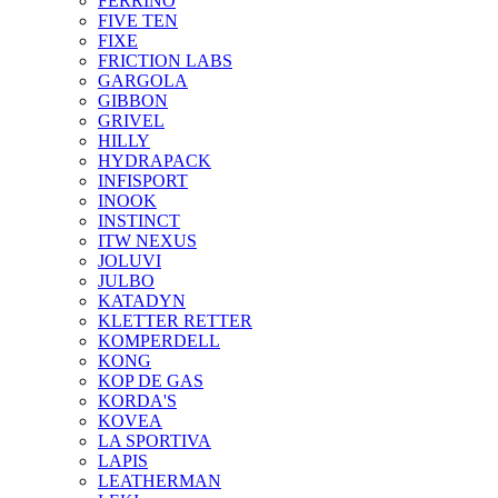
FERRINO
FIVE TEN
FIXE
FRICTION LABS
GARGOLA
GIBBON
GRIVEL
HILLY
HYDRAPACK
INFISPORT
INOOK
INSTINCT
ITW NEXUS
JOLUVI
JULBO
KATADYN
KLETTER RETTER
KOMPERDELL
KONG
KOP DE GAS
KORDA'S
KOVEA
LA SPORTIVA
LAPIS
LEATHERMAN