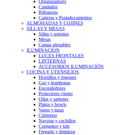
Organizadores
Candados
Riñoneras
Carteras y Portadocumentos
ALMOHADAS Y COJINES
SILLAS Y MESAS
Sillas y asientos
Mesas
Camas plegables
ILUMINACION
LUCES FRONTALES
LINTERNAS
ACCESORIOS ILUMINACIÓN
COCINA Y UTENSILIOS
Hornillos y fogones
Gas y bombonas
Encendedores
Protectores viento
Ollas y sartenes
Platos y bowls
Vasos y tazas
Cubiertos
Navajas y cuchillos
Conjuntos y kits
Fregado y limpieza