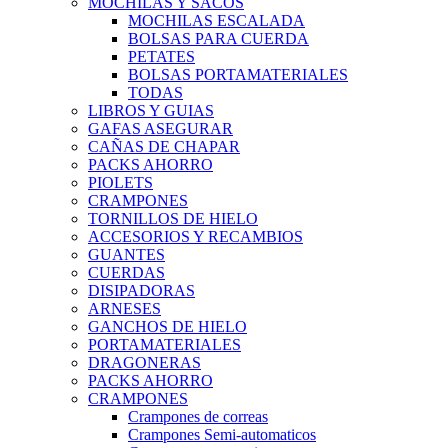
MOCHILAS Y SACOS
MOCHILAS ESCALADA
BOLSAS PARA CUERDA
PETATES
BOLSAS PORTAMATERIALES
TODAS
LIBROS Y GUIAS
GAFAS ASEGURAR
CAÑAS DE CHAPAR
PACKS AHORRO
PIOLETS
CRAMPONES
TORNILLOS DE HIELO
ACCESORIOS Y RECAMBIOS
GUANTES
CUERDAS
DISIPADORAS
ARNESES
GANCHOS DE HIELO
PORTAMATERIALES
DRAGONERAS
PACKS AHORRO
CRAMPONES
Crampones de correas
Crampones Semi-automaticos