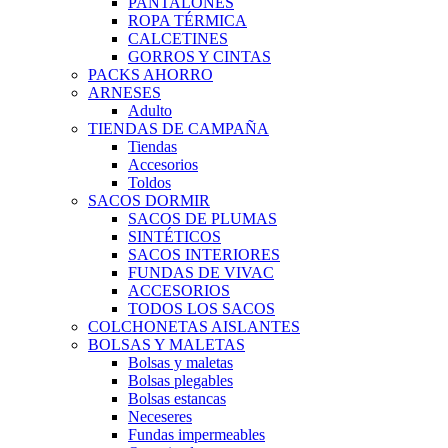
PANTALONES
ROPA TÉRMICA
CALCETINES
GORROS Y CINTAS
PACKS AHORRO
ARNESES
Adulto
TIENDAS DE CAMPAÑA
Tiendas
Accesorios
Toldos
SACOS DORMIR
SACOS DE PLUMAS
SINTÉTICOS
SACOS INTERIORES
FUNDAS DE VIVAC
ACCESORIOS
TODOS LOS SACOS
COLCHONETAS AISLANTES
BOLSAS Y MALETAS
Bolsas y maletas
Bolsas plegables
Bolsas estancas
Neceseres
Fundas impermeables