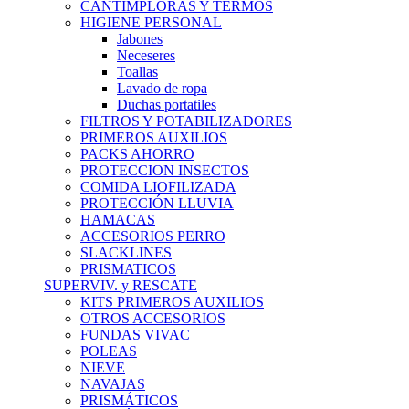
CANTIMPLORAS Y TERMOS
HIGIENE PERSONAL
Jabones
Neceseres
Toallas
Lavado de ropa
Duchas portatiles
FILTROS Y POTABILIZADORES
PRIMEROS AUXILIOS
PACKS AHORRO
PROTECCION INSECTOS
COMIDA LIOFILIZADA
PROTECCIÓN LLUVIA
HAMACAS
ACCESORIOS PERRO
SLACKLINES
PRISMATICOS
SUPERVIV. y RESCATE
KITS PRIMEROS AUXILIOS
OTROS ACCESORIOS
FUNDAS VIVAC
POLEAS
NIEVE
NAVAJAS
PRISMÁTICOS