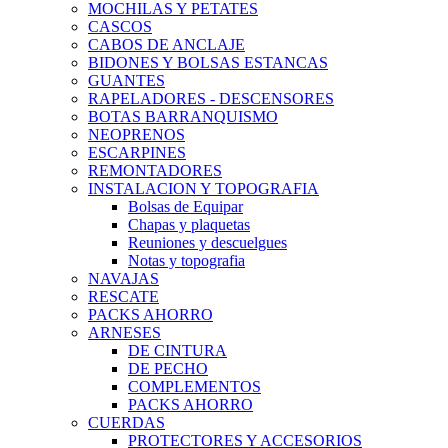
MOCHILAS Y PETATES
CASCOS
CABOS DE ANCLAJE
BIDONES Y BOLSAS ESTANCAS
GUANTES
RAPELADORES - DESCENSORES
BOTAS BARRANQUISMO
NEOPRENOS
ESCARPINES
REMONTADORES
INSTALACION Y TOPOGRAFIA
Bolsas de Equipar
Chapas y plaquetas
Reuniones y descuelgues
Notas y topografia
NAVAJAS
RESCATE
PACKS AHORRO
ARNESES
DE CINTURA
DE PECHO
COMPLEMENTOS
PACKS AHORRO
CUERDAS
PROTECTORES Y ACCESORIOS