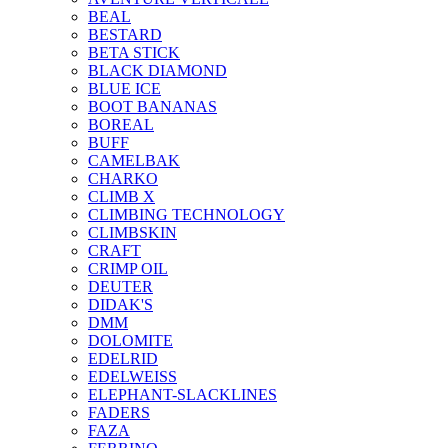
BEAL
BESTARD
BETA STICK
BLACK DIAMOND
BLUE ICE
BOOT BANANAS
BOREAL
BUFF
CAMELBAK
CHARKO
CLIMB X
CLIMBING TECHNOLOGY
CLIMBSKIN
CRAFT
CRIMP OIL
DEUTER
DIDAK'S
DMM
DOLOMITE
EDELRID
EDELWEISS
ELEPHANT-SLACKLINES
FADERS
FAZA