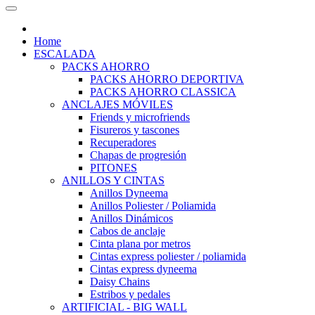
Home
ESCALADA
PACKS AHORRO
PACKS AHORRO DEPORTIVA
PACKS AHORRO CLASSICA
ANCLAJES MÓVILES
Friends y microfriends
Fisureros y tascones
Recuperadores
Chapas de progresión
PITONES
ANILLOS Y CINTAS
Anillos Dyneema
Anillos Poliester / Poliamida
Anillos Dinámicos
Cabos de anclaje
Cinta plana por metros
Cintas express poliester / poliamida
Cintas express dyneema
Daisy Chains
Estribos y pedales
ARTIFICIAL - BIG WALL