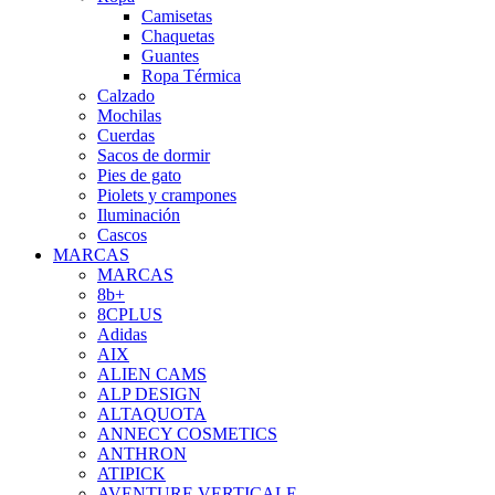
Camisetas
Chaquetas
Guantes
Ropa Térmica
Calzado
Mochilas
Cuerdas
Sacos de dormir
Pies de gato
Piolets y crampones
Iluminación
Cascos
MARCAS
MARCAS
8b+
8CPLUS
Adidas
AIX
ALIEN CAMS
ALP DESIGN
ALTAQUOTA
ANNECY COSMETICS
ANTHRON
ATIPICK
AVENTURE VERTICALE