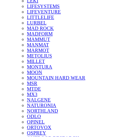
LEKI
LIFESYSTEMS
LIFEVENTURE
LITTLELIFE
LURBEL
MAD ROCK
MADFORM
MAMMUT
MANMAT
MARMOT
METOLIUS
MILLET
MONTURA
MOON
MOUNTAIN HARD WEAR
MSR
MTDE
MX3
NALGENE
NATURONIA
NORTHLAND
ODLO
OPINEL
ORTOVOX
OSPREY