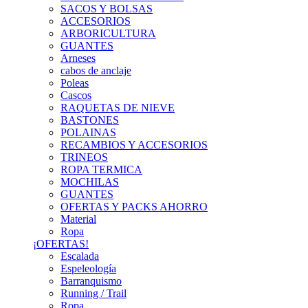
SACOS Y BOLSAS
ACCESORIOS
ARBORICULTURA
GUANTES
Arneses
cabos de anclaje
Poleas
Cascos
RAQUETAS DE NIEVE
BASTONES
POLAINAS
RECAMBIOS Y ACCESORIOS
TRINEOS
ROPA TERMICA
MOCHILAS
GUANTES
OFERTAS Y PACKS AHORRO
Material
Ropa
¡OFERTAS!
Escalada
Espeleología
Barranquismo
Running / Trail
Ropa