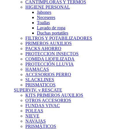
CANTIMPLORAS Y TERMOS
HIGIENE PERSONAL
Jabones
Neceseres
Toallas
Lavado de ropa
Duchas portatiles
FILTROS Y POTABILIZADORES
PRIMEROS AUXILIOS
PACKS AHORRO
PROTECCION INSECTOS
COMIDA LIOFILIZADA
PROTECCIÓN LLUVIA
HAMACAS
ACCESORIOS PERRO
SLACKLINES
PRISMATICOS
SUPERVIV. y RESCATE
KITS PRIMEROS AUXILIOS
OTROS ACCESORIOS
FUNDAS VIVAC
POLEAS
NIEVE
NAVAJAS
PRISMÁTICOS