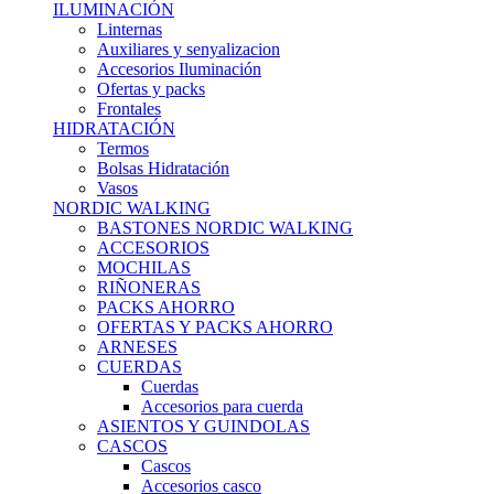
ILUMINACIÓN
Linternas
Auxiliares y senyalizacion
Accesorios Iluminación
Ofertas y packs
Frontales
HIDRATACIÓN
Termos
Bolsas Hidratación
Vasos
NORDIC WALKING
BASTONES NORDIC WALKING
ACCESORIOS
MOCHILAS
RIÑONERAS
PACKS AHORRO
OFERTAS Y PACKS AHORRO
ARNESES
CUERDAS
Cuerdas
Accesorios para cuerda
ASIENTOS Y GUINDOLAS
CASCOS
Cascos
Accesorios casco