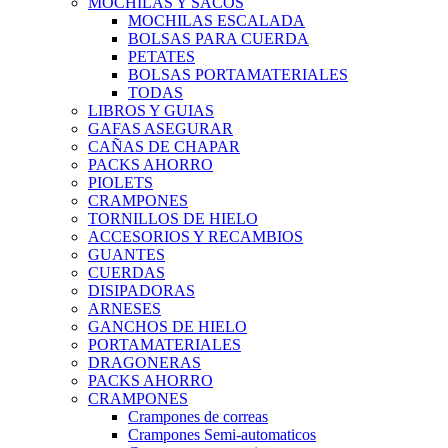
MOCHILAS Y SACOS
MOCHILAS ESCALADA
BOLSAS PARA CUERDA
PETATES
BOLSAS PORTAMATERIALES
TODAS
LIBROS Y GUIAS
GAFAS ASEGURAR
CAÑAS DE CHAPAR
PACKS AHORRO
PIOLETS
CRAMPONES
TORNILLOS DE HIELO
ACCESORIOS Y RECAMBIOS
GUANTES
CUERDAS
DISIPADORAS
ARNESES
GANCHOS DE HIELO
PORTAMATERIALES
DRAGONERAS
PACKS AHORRO
CRAMPONES
Crampones de correas
Crampones Semi-automaticos