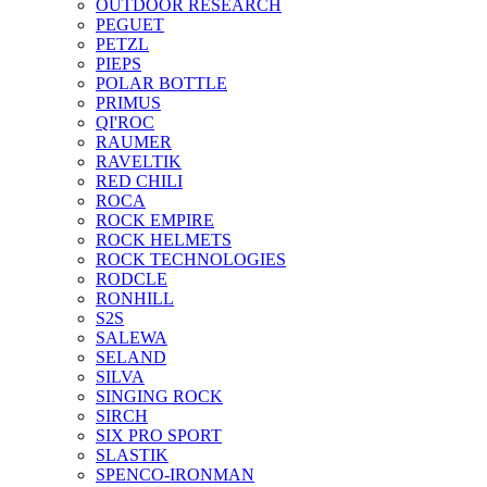
OUTDOOR RESEARCH
PEGUET
PETZL
PIEPS
POLAR BOTTLE
PRIMUS
QI'ROC
RAUMER
RAVELTIK
RED CHILI
ROCA
ROCK EMPIRE
ROCK HELMETS
ROCK TECHNOLOGIES
RODCLE
RONHILL
S2S
SALEWA
SELAND
SILVA
SINGING ROCK
SIRCH
SIX PRO SPORT
SLASTIK
SPENCO-IRONMAN