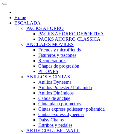
Home
ESCALADA
PACKS AHORRO
PACKS AHORRO DEPORTIVA
PACKS AHORRO CLASSICA
ANCLAJES MÓVILES
Friends y microfriends
Fisureros y tascones
Recuperadores
Chapas de progresión
PITONES
ANILLOS Y CINTAS
Anillos Dyneema
Anillos Poliester / Poliamida
Anillos Dinámicos
Cabos de anclaje
Cinta plana por metros
Cintas express poliester / poliamida
Cintas express dyneema
Daisy Chains
Estribos y pedales
ARTIFICIAL - BIG WALL