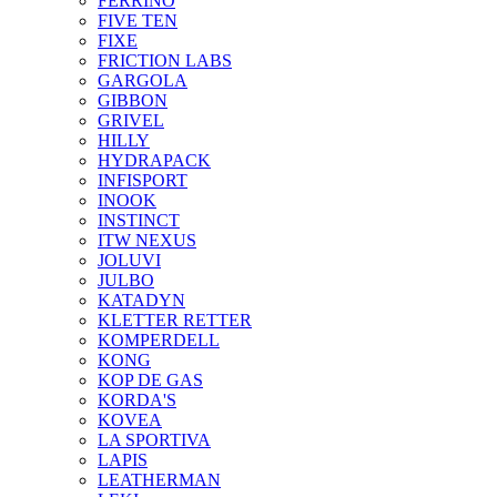
FERRINO
FIVE TEN
FIXE
FRICTION LABS
GARGOLA
GIBBON
GRIVEL
HILLY
HYDRAPACK
INFISPORT
INOOK
INSTINCT
ITW NEXUS
JOLUVI
JULBO
KATADYN
KLETTER RETTER
KOMPERDELL
KONG
KOP DE GAS
KORDA'S
KOVEA
LA SPORTIVA
LAPIS
LEATHERMAN