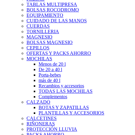
TABLAS MULTIPRESA
BOLSAS ROCODROMO
EQUIPAMIENTO
CUIDADO DE LAS MANOS
CUERDAS
TORNILLERIA
MAGNESIO
BOLSAS MAGNESIO
CEPILLOS
OFERTAS Y PACKS AHORRO
MOCHILAS
Menos de 20 l
De 20 a 40 l
Porta-bebes
más de 40 l
Recambios y accesorios
TODAS LAS MOCHILAS
Complementos
CALZADO
BOTAS Y ZAPATILLAS
PLANTILLAS Y ACCESORIOS
CALCETINES
RIÑONERAS
PROTECCIÓN LLUVIA
PACKS AHORRO