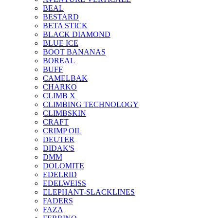
BEAL
BESTARD
BETA STICK
BLACK DIAMOND
BLUE ICE
BOOT BANANAS
BOREAL
BUFF
CAMELBAK
CHARKO
CLIMB X
CLIMBING TECHNOLOGY
CLIMBSKIN
CRAFT
CRIMP OIL
DEUTER
DIDAK'S
DMM
DOLOMITE
EDELRID
EDELWEISS
ELEPHANT-SLACKLINES
FADERS
FAZA