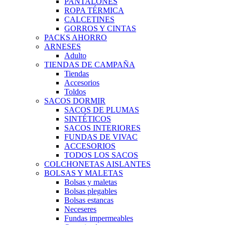
PANTALONES
ROPA TÉRMICA
CALCETINES
GORROS Y CINTAS
PACKS AHORRO
ARNESES
Adulto
TIENDAS DE CAMPAÑA
Tiendas
Accesorios
Toldos
SACOS DORMIR
SACOS DE PLUMAS
SINTÉTICOS
SACOS INTERIORES
FUNDAS DE VIVAC
ACCESORIOS
TODOS LOS SACOS
COLCHONETAS AISLANTES
BOLSAS Y MALETAS
Bolsas y maletas
Bolsas plegables
Bolsas estancas
Neceseres
Fundas impermeables