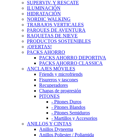
SUPERVIV. Y RESCATE
ILUMINACIÓN
HIDRATACIÓN
NORDIC WALKING
TRABAJOS VERTICALES
PARQUES DE AVENTURA
RAQUETAS DE NIEVE
PRODUCTOS SOSTENIBLES
¡OFERTAS!
PACKS AHORRO
PACKS AHORRO DEPORTIVA
PACKS AHORRO CLASSICA
ANCLAJES MÓVILES
Friends y microfriends
Fisureros y tascones
Recuperadores
Chapas de progresión
PITONES
- Pitones Duros
- Pitones Blandos
- Pitones Semiduros
- Martillos y Accesorios
ANILLOS Y CINTAS
Anillos Dyneema
Anillos Poliester / Poliamida