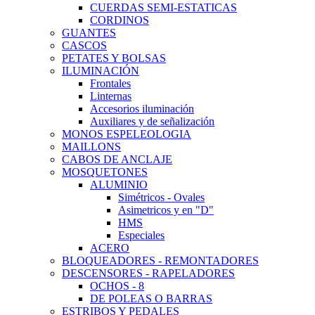
CUERDAS SEMI-ESTATICAS
CORDINOS
GUANTES
CASCOS
PETATES Y BOLSAS
ILUMINACIÓN
Frontales
Linternas
Accesorios iluminación
Auxiliares y de señalización
MONOS ESPELEOLOGIA
MAILLONS
CABOS DE ANCLAJE
MOSQUETONES
ALUMINIO
Simétricos - Ovales
Asimetricos y en "D"
HMS
Especiales
ACERO
BLOQUEADORES - REMONTADORES
DESCENSORES - RAPELADORES
OCHOS - 8
DE POLEAS O BARRAS
ESTRIBOS Y PEDALES