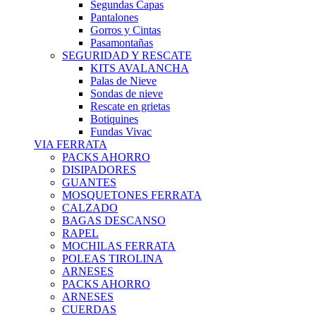
Segundas Capas
Pantalones
Gorros y Cintas
Pasamontañas
SEGURIDAD Y RESCATE
KITS AVALANCHA
Palas de Nieve
Sondas de nieve
Rescate en grietas
Botiquines
Fundas Vivac
VIA FERRATA
PACKS AHORRO
DISIPADORES
GUANTES
MOSQUETONES FERRATA
CALZADO
BAGAS DESCANSO
RAPEL
MOCHILAS FERRATA
POLEAS TIROLINA
ARNESES
PACKS AHORRO
ARNESES
CUERDAS