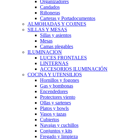
Organizadores
Candados
Riñoneras
Carteras y Portadocumentos
ALMOHADAS Y COJINES
SILLAS Y MESAS
Sillas y asientos
Mesas
Camas plegables
ILUMINACION
LUCES FRONTALES
LINTERNAS
ACCESORIOS ILUMINACIÓN
COCINA Y UTENSILIOS
Hornillos y fogones
Gas y bombonas
Encendedores
Protectores viento
Ollas y sartenes
Platos y bowls
Vasos y tazas
Cubiertos
Navajas y cuchillos
Conjuntos y kits
Fregado y limpieza