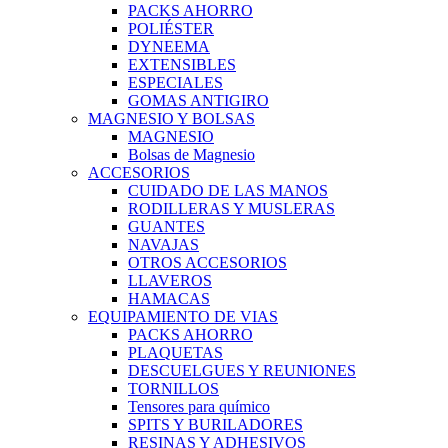
PACKS AHORRO
POLIÉSTER
DYNEEMA
EXTENSIBLES
ESPECIALES
GOMAS ANTIGIRO
MAGNESIO Y BOLSAS
MAGNESIO
Bolsas de Magnesio
ACCESORIOS
CUIDADO DE LAS MANOS
RODILLERAS Y MUSLERAS
GUANTES
NAVAJAS
OTROS ACCESORIOS
LLAVEROS
HAMACAS
EQUIPAMIENTO DE VIAS
PACKS AHORRO
PLAQUETAS
DESCUELGUES Y REUNIONES
TORNILLOS
Tensores para químico
SPITS Y BURILADORES
RESINAS Y ADHESIVOS