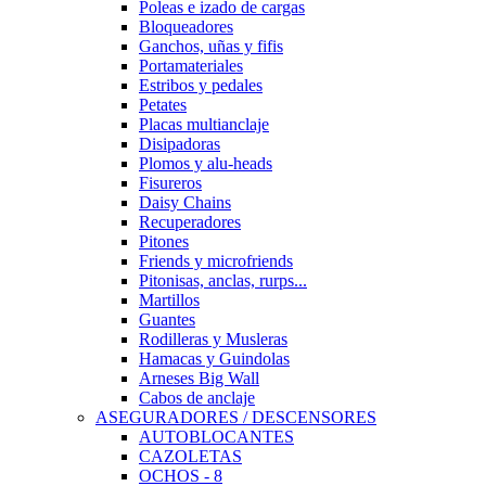
Poleas e izado de cargas
Bloqueadores
Ganchos, uñas y fifis
Portamateriales
Estribos y pedales
Petates
Placas multianclaje
Disipadoras
Plomos y alu-heads
Fisureros
Daisy Chains
Recuperadores
Pitones
Friends y microfriends
Pitonisas, anclas, rurps...
Martillos
Guantes
Rodilleras y Musleras
Hamacas y Guindolas
Arneses Big Wall
Cabos de anclaje
ASEGURADORES / DESCENSORES
AUTOBLOCANTES
CAZOLETAS
OCHOS - 8