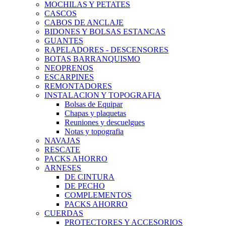
MOCHILAS Y PETATES
CASCOS
CABOS DE ANCLAJE
BIDONES Y BOLSAS ESTANCAS
GUANTES
RAPELADORES - DESCENSORES
BOTAS BARRANQUISMO
NEOPRENOS
ESCARPINES
REMONTADORES
INSTALACION Y TOPOGRAFIA
Bolsas de Equipar
Chapas y plaquetas
Reuniones y descuelgues
Notas y topografia
NAVAJAS
RESCATE
PACKS AHORRO
ARNESES
DE CINTURA
DE PECHO
COMPLEMENTOS
PACKS AHORRO
CUERDAS
PROTECTORES Y ACCESORIOS