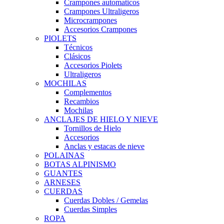
Crampones automaticos
Crampones Ultraligeros
Microcrampones
Accesorios Crampones
PIOLETS
Técnicos
Clásicos
Accesorios Piolets
Ultraligeros
MOCHILAS
Complementos
Recambios
Mochilas
ANCLAJES DE HIELO Y NIEVE
Tornillos de Hielo
Accesorios
Anclas y estacas de nieve
POLAINAS
BOTAS ALPINISMO
GUANTES
ARNESES
CUERDAS
Cuerdas Dobles / Gemelas
Cuerdas Simples
ROPA