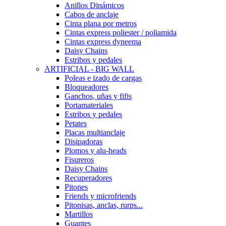
Anillos Dinámicos
Cabos de anclaje
Cinta plana por metros
Cintas express poliester / poliamida
Cintas express dyneema
Daisy Chains
Estribos y pedales
ARTIFICIAL - BIG WALL
Poleas e izado de cargas
Bloqueadores
Ganchos, uñas y fifis
Portamateriales
Estribos y pedales
Petates
Placas multianclaje
Disipadoras
Plomos y alu-heads
Fisureros
Daisy Chains
Recuperadores
Pitones
Friends y microfriends
Pitonisas, anclas, rurps...
Martillos
Guantes