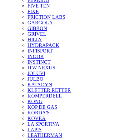
FERRINO
FIVE TEN
FIXE
FRICTION LABS
GARGOLA
GIBBON
GRIVEL
HILLY
HYDRAPACK
INFISPORT
INOOK
INSTINCT
ITW NEXUS
JOLUVI
JULBO
KATADYN
KLETTER RETTER
KOMPERDELL
KONG
KOP DE GAS
KORDA'S
KOVEA
LA SPORTIVA
LAPIS
LEATHERMAN