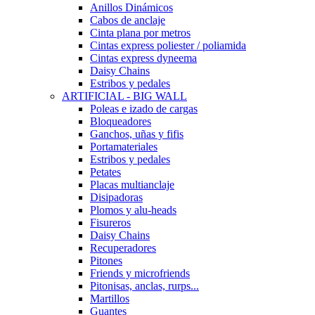
Anillos Dinámicos
Cabos de anclaje
Cinta plana por metros
Cintas express poliester / poliamida
Cintas express dyneema
Daisy Chains
Estribos y pedales
ARTIFICIAL - BIG WALL
Poleas e izado de cargas
Bloqueadores
Ganchos, uñas y fifis
Portamateriales
Estribos y pedales
Petates
Placas multianclaje
Disipadoras
Plomos y alu-heads
Fisureros
Daisy Chains
Recuperadores
Pitones
Friends y microfriends
Pitonisas, anclas, rurps...
Martillos
Guantes