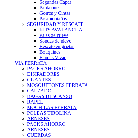
Segundas Capas
Pantalones
Gorros y Cintas
Pasamontañas
SEGURIDAD Y RESCATE
KITS AVALANCHA
Palas de Nieve
Sondas de nieve
Rescate en grietas
Botiquines
Fundas Vivac
VIA FERRATA
PACKS AHORRO
DISIPADORES
GUANTES
MOSQUETONES FERRATA
CALZADO
BAGAS DESCANSO
RAPEL
MOCHILAS FERRATA
POLEAS TIROLINA
ARNESES
PACKS AHORRO
ARNESES
CUERDAS