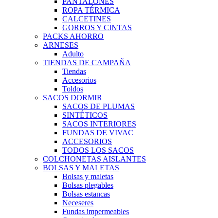
PANTALONES
ROPA TÉRMICA
CALCETINES
GORROS Y CINTAS
PACKS AHORRO
ARNESES
Adulto
TIENDAS DE CAMPAÑA
Tiendas
Accesorios
Toldos
SACOS DORMIR
SACOS DE PLUMAS
SINTÉTICOS
SACOS INTERIORES
FUNDAS DE VIVAC
ACCESORIOS
TODOS LOS SACOS
COLCHONETAS AISLANTES
BOLSAS Y MALETAS
Bolsas y maletas
Bolsas plegables
Bolsas estancas
Neceseres
Fundas impermeables