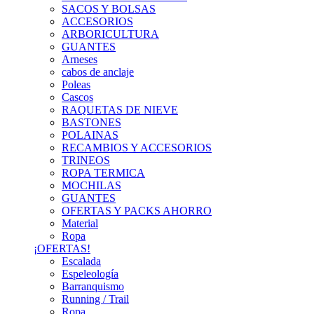
SACOS Y BOLSAS
ACCESORIOS
ARBORICULTURA
GUANTES
Arneses
cabos de anclaje
Poleas
Cascos
RAQUETAS DE NIEVE
BASTONES
POLAINAS
RECAMBIOS Y ACCESORIOS
TRINEOS
ROPA TERMICA
MOCHILAS
GUANTES
OFERTAS Y PACKS AHORRO
Material
Ropa
¡OFERTAS!
Escalada
Espeleología
Barranquismo
Running / Trail
Ropa