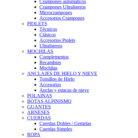
Crampones automaticos
Crampones Ultraligeros
Microcrampones
Accesorios Crampones
PIOLETS
Técnicos
Clásicos
Accesorios Piolets
Ultraligeros
MOCHILAS
Complementos
Recambios
Mochilas
ANCLAJES DE HIELO Y NIEVE
Tornillos de Hielo
Accesorios
Anclas y estacas de nieve
POLAINAS
BOTAS ALPINISMO
GUANTES
ARNESES
CUERDAS
Cuerdas Dobles / Gemelas
Cuerdas Simples
ROPA