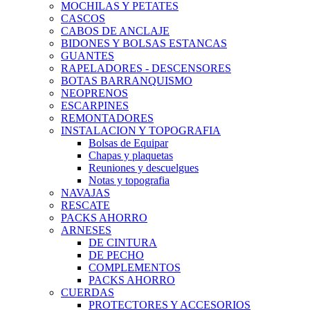
MOCHILAS Y PETATES
CASCOS
CABOS DE ANCLAJE
BIDONES Y BOLSAS ESTANCAS
GUANTES
RAPELADORES - DESCENSORES
BOTAS BARRANQUISMO
NEOPRENOS
ESCARPINES
REMONTADORES
INSTALACION Y TOPOGRAFIA
Bolsas de Equipar
Chapas y plaquetas
Reuniones y descuelgues
Notas y topografia
NAVAJAS
RESCATE
PACKS AHORRO
ARNESES
DE CINTURA
DE PECHO
COMPLEMENTOS
PACKS AHORRO
CUERDAS
PROTECTORES Y ACCESORIOS