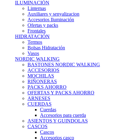
ILUMINACIÓN
Linternas
Auxiliares y senyalizacion
Accesorios Iluminación
Ofertas y packs
Frontales
HIDRATACIÓN
Termos
Bolsas Hidratación
Vasos
NORDIC WALKING
BASTONES NORDIC WALKING
ACCESORIOS
MOCHILAS
RIÑONERAS
PACKS AHORRO
OFERTAS Y PACKS AHORRO
ARNESES
CUERDAS
Cuerdas
Accesorios para cuerda
ASIENTOS Y GUINDOLAS
CASCOS
Cascos
Accesorios casco