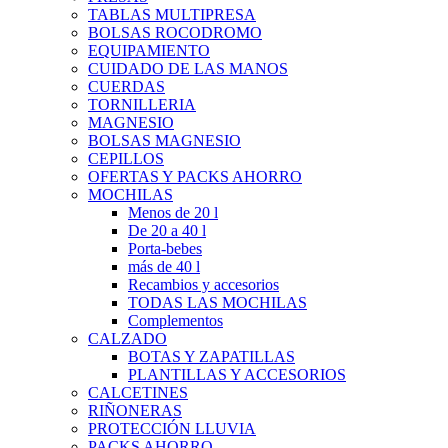
TABLAS MULTIPRESA
BOLSAS ROCODROMO
EQUIPAMIENTO
CUIDADO DE LAS MANOS
CUERDAS
TORNILLERIA
MAGNESIO
BOLSAS MAGNESIO
CEPILLOS
OFERTAS Y PACKS AHORRO
MOCHILAS
Menos de 20 l
De 20 a 40 l
Porta-bebes
más de 40 l
Recambios y accesorios
TODAS LAS MOCHILAS
Complementos
CALZADO
BOTAS Y ZAPATILLAS
PLANTILLAS Y ACCESORIOS
CALCETINES
RIÑONERAS
PROTECCIÓN LLUVIA
PACKS AHORRO