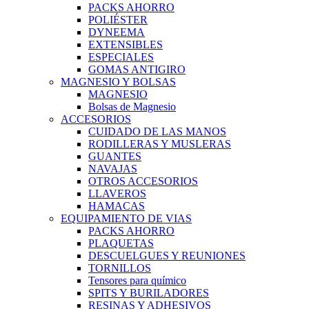
PACKS AHORRO
POLIÉSTER
DYNEEMA
EXTENSIBLES
ESPECIALES
GOMAS ANTIGIRO
MAGNESIO Y BOLSAS
MAGNESIO
Bolsas de Magnesio
ACCESORIOS
CUIDADO DE LAS MANOS
RODILLERAS Y MUSLERAS
GUANTES
NAVAJAS
OTROS ACCESORIOS
LLAVEROS
HAMACAS
EQUIPAMIENTO DE VIAS
PACKS AHORRO
PLAQUETAS
DESCUELGUES Y REUNIONES
TORNILLOS
Tensores para químico
SPITS Y BURILADORES
RESINAS Y ADHESIVOS