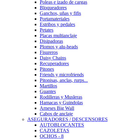
Poleas e izado de cargas
Bloqueadores
Ganchos, uñas y fifis
Portamateriales
Estribos y pedales
Petates
Placas multianclaje
Disipadoras
Plomos y alu-heads
Fisureros
Daisy Chains
Recuperadores
Pitones
Friends y microfriends
Pitonisas, anclas, rurps...
Martillos
Guantes
Rodilleras y Musleras
Hamacas y Guindolas
Arneses Big Wall
Cabos de anclaje
ASEGURADORES / DESCENSORES
AUTOBLOCANTES
CAZOLETAS
OCHOS - 8