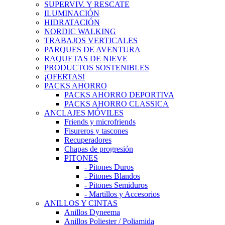
SUPERVIV. Y RESCATE
ILUMINACIÓN
HIDRATACIÓN
NORDIC WALKING
TRABAJOS VERTICALES
PARQUES DE AVENTURA
RAQUETAS DE NIEVE
PRODUCTOS SOSTENIBLES
¡OFERTAS!
PACKS AHORRO
PACKS AHORRO DEPORTIVA
PACKS AHORRO CLASSICA
ANCLAJES MÓVILES
Friends y microfriends
Fisureros y tascones
Recuperadores
Chapas de progresión
PITONES
- Pitones Duros
- Pitones Blandos
- Pitones Semiduros
- Martillos y Accesorios
ANILLOS Y CINTAS
Anillos Dyneema
Anillos Poliester / Poliamida