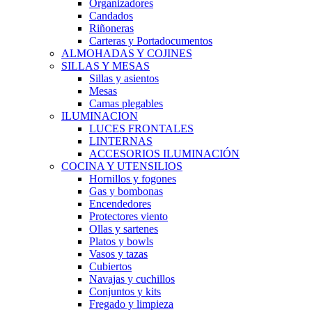
Organizadores
Candados
Riñoneras
Carteras y Portadocumentos
ALMOHADAS Y COJINES
SILLAS Y MESAS
Sillas y asientos
Mesas
Camas plegables
ILUMINACION
LUCES FRONTALES
LINTERNAS
ACCESORIOS ILUMINACIÓN
COCINA Y UTENSILIOS
Hornillos y fogones
Gas y bombonas
Encendedores
Protectores viento
Ollas y sartenes
Platos y bowls
Vasos y tazas
Cubiertos
Navajas y cuchillos
Conjuntos y kits
Fregado y limpieza