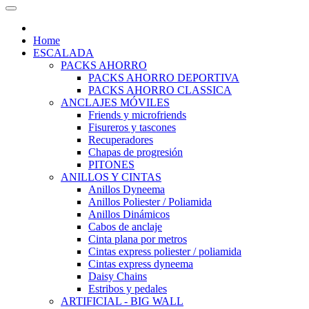
Home
ESCALADA
PACKS AHORRO
PACKS AHORRO DEPORTIVA
PACKS AHORRO CLASSICA
ANCLAJES MÓVILES
Friends y microfriends
Fisureros y tascones
Recuperadores
Chapas de progresión
PITONES
ANILLOS Y CINTAS
Anillos Dyneema
Anillos Poliester / Poliamida
Anillos Dinámicos
Cabos de anclaje
Cinta plana por metros
Cintas express poliester / poliamida
Cintas express dyneema
Daisy Chains
Estribos y pedales
ARTIFICIAL - BIG WALL