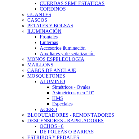
CUERDAS SEMI-ESTATICAS
CORDINOS
GUANTES
CASCOS
PETATES Y BOLSAS
ILUMINACIÓN
Frontales
Linternas
Accesorios iluminación
Auxiliares y de señalización
MONOS ESPELEOLOGIA
MAILLONS
CABOS DE ANCLAJE
MOSQUETONES
ALUMINIO
Simétricos - Ovales
Asimetricos y en "D"
HMS
Especiales
ACERO
BLOQUEADORES - REMONTADORES
DESCENSORES - RAPELADORES
OCHOS - 8
DE POLEAS O BARRAS
ESTRIBOS Y PEDALES