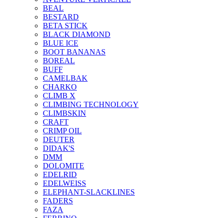
BEAL
BESTARD
BETA STICK
BLACK DIAMOND
BLUE ICE
BOOT BANANAS
BOREAL
BUFF
CAMELBAK
CHARKO
CLIMB X
CLIMBING TECHNOLOGY
CLIMBSKIN
CRAFT
CRIMP OIL
DEUTER
DIDAK'S
DMM
DOLOMITE
EDELRID
EDELWEISS
ELEPHANT-SLACKLINES
FADERS
FAZA