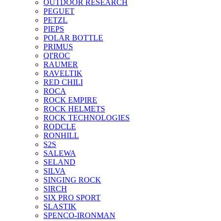
OUTDOOR RESEARCH
PEGUET
PETZL
PIEPS
POLAR BOTTLE
PRIMUS
QI'ROC
RAUMER
RAVELTIK
RED CHILI
ROCA
ROCK EMPIRE
ROCK HELMETS
ROCK TECHNOLOGIES
RODCLE
RONHILL
S2S
SALEWA
SELAND
SILVA
SINGING ROCK
SIRCH
SIX PRO SPORT
SLASTIK
SPENCO-IRONMAN