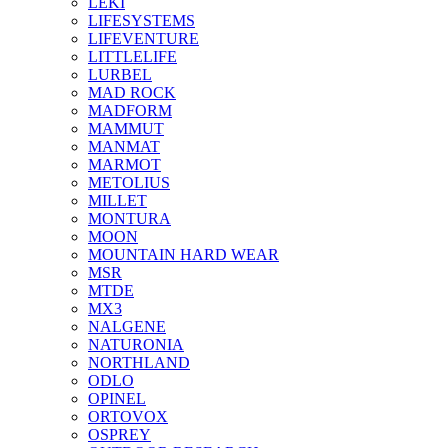
LEKI
LIFESYSTEMS
LIFEVENTURE
LITTLELIFE
LURBEL
MAD ROCK
MADFORM
MAMMUT
MANMAT
MARMOT
METOLIUS
MILLET
MONTURA
MOON
MOUNTAIN HARD WEAR
MSR
MTDE
MX3
NALGENE
NATURONIA
NORTHLAND
ODLO
OPINEL
ORTOVOX
OSPREY