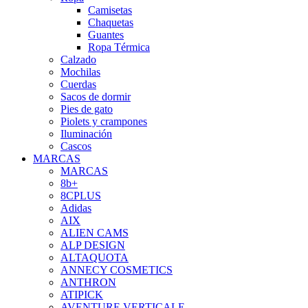
Camisetas
Chaquetas
Guantes
Ropa Térmica
Calzado
Mochilas
Cuerdas
Sacos de dormir
Pies de gato
Piolets y crampones
Iluminación
Cascos
MARCAS
MARCAS
8b+
8CPLUS
Adidas
AIX
ALIEN CAMS
ALP DESIGN
ALTAQUOTA
ANNECY COSMETICS
ANTHRON
ATIPICK
AVENTURE VERTICALE