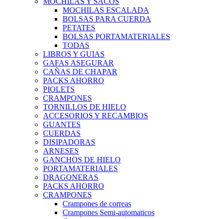
MOCHILAS Y SACOS
MOCHILAS ESCALADA
BOLSAS PARA CUERDA
PETATES
BOLSAS PORTAMATERIALES
TODAS
LIBROS Y GUIAS
GAFAS ASEGURAR
CAÑAS DE CHAPAR
PACKS AHORRO
PIOLETS
CRAMPONES
TORNILLOS DE HIELO
ACCESORIOS Y RECAMBIOS
GUANTES
CUERDAS
DISIPADORAS
ARNESES
GANCHOS DE HIELO
PORTAMATERIALES
DRAGONERAS
PACKS AHORRO
CRAMPONES
Crampones de correas
Crampones Semi-automaticos