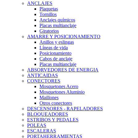
ANCLAJES
Plaquetas
Tornillos
Anclajes químicos
Placas multianclaje
Giratorios
AMARRE Y POSICIONAMIENTO
Anillos y eslingas
Líneas de vida
Posicionamiento
Cabos de anclaje
Placas multianclaje
ABSORVEDORES DE ENERGIA
ANTICAIDAS
CONECTORES
Mosquetones Acero
Mosquetones Aluminio
Maillones
Otros conectores
DESCENSORES - RAPELADORES
BLOQUEADORES
ESTRIBOS Y PEDALES
POLEAS
ESCALERAS
PORTAHERRAMIENTAS