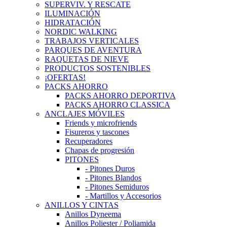
SUPERVIV. Y RESCATE
ILUMINACIÓN
HIDRATACIÓN
NORDIC WALKING
TRABAJOS VERTICALES
PARQUES DE AVENTURA
RAQUETAS DE NIEVE
PRODUCTOS SOSTENIBLES
¡OFERTAS!
PACKS AHORRO
PACKS AHORRO DEPORTIVA
PACKS AHORRO CLASSICA
ANCLAJES MÓVILES
Friends y microfriends
Fisureros y tascones
Recuperadores
Chapas de progresión
PITONES
- Pitones Duros
- Pitones Blandos
- Pitones Semiduros
- Martillos y Accesorios
ANILLOS Y CINTAS
Anillos Dyneema
Anillos Poliester / Poliamida