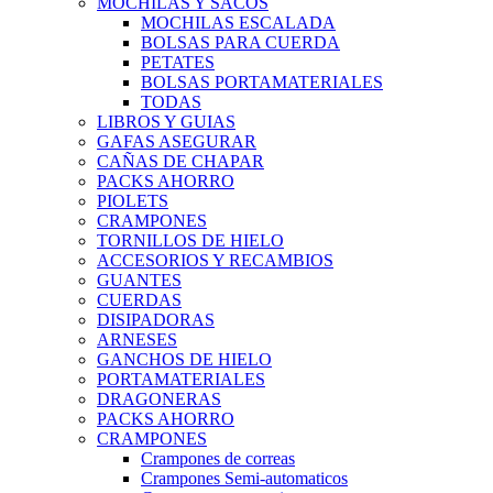
MOCHILAS Y SACOS
MOCHILAS ESCALADA
BOLSAS PARA CUERDA
PETATES
BOLSAS PORTAMATERIALES
TODAS
LIBROS Y GUIAS
GAFAS ASEGURAR
CAÑAS DE CHAPAR
PACKS AHORRO
PIOLETS
CRAMPONES
TORNILLOS DE HIELO
ACCESORIOS Y RECAMBIOS
GUANTES
CUERDAS
DISIPADORAS
ARNESES
GANCHOS DE HIELO
PORTAMATERIALES
DRAGONERAS
PACKS AHORRO
CRAMPONES
Crampones de correas
Crampones Semi-automaticos