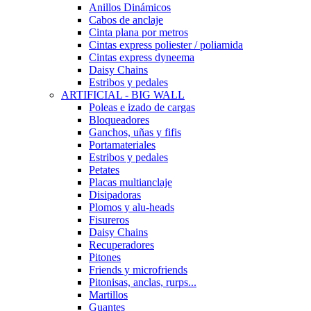
Anillos Dinámicos
Cabos de anclaje
Cinta plana por metros
Cintas express poliester / poliamida
Cintas express dyneema
Daisy Chains
Estribos y pedales
ARTIFICIAL - BIG WALL
Poleas e izado de cargas
Bloqueadores
Ganchos, uñas y fifis
Portamateriales
Estribos y pedales
Petates
Placas multianclaje
Disipadoras
Plomos y alu-heads
Fisureros
Daisy Chains
Recuperadores
Pitones
Friends y microfriends
Pitonisas, anclas, rurps...
Martillos
Guantes