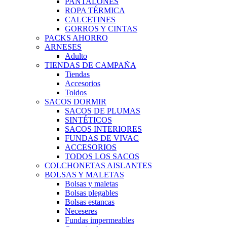
PANTALONES
ROPA TÉRMICA
CALCETINES
GORROS Y CINTAS
PACKS AHORRO
ARNESES
Adulto
TIENDAS DE CAMPAÑA
Tiendas
Accesorios
Toldos
SACOS DORMIR
SACOS DE PLUMAS
SINTÉTICOS
SACOS INTERIORES
FUNDAS DE VIVAC
ACCESORIOS
TODOS LOS SACOS
COLCHONETAS AISLANTES
BOLSAS Y MALETAS
Bolsas y maletas
Bolsas plegables
Bolsas estancas
Neceseres
Fundas impermeables