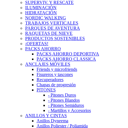
SUPERVIV. Y RESCATE
ILUMINACIÓN
HIDRATACIÓN
NORDIC WALKING
TRABAJOS VERTICALES
PARQUES DE AVENTURA
RAQUETAS DE NIEVE
PRODUCTOS SOSTENIBLES
¡OFERTAS!
PACKS AHORRO
PACKS AHORRO DEPORTIVA
PACKS AHORRO CLASSICA
ANCLAJES MÓVILES
Friends y microfriends
Fisureros y tascones
Recuperadores
Chapas de progresión
PITONES
- Pitones Duros
- Pitones Blandos
- Pitones Semiduros
- Martillos y Accesorios
ANILLOS Y CINTAS
Anillos Dyneema
Anillos Poliester / Poliamida