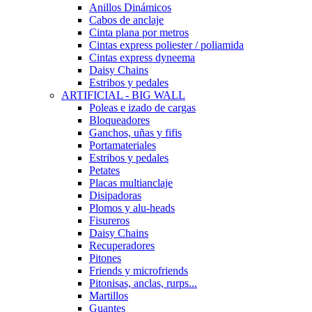
Anillos Dinámicos
Cabos de anclaje
Cinta plana por metros
Cintas express poliester / poliamida
Cintas express dyneema
Daisy Chains
Estribos y pedales
ARTIFICIAL - BIG WALL
Poleas e izado de cargas
Bloqueadores
Ganchos, uñas y fifis
Portamateriales
Estribos y pedales
Petates
Placas multianclaje
Disipadoras
Plomos y alu-heads
Fisureros
Daisy Chains
Recuperadores
Pitones
Friends y microfriends
Pitonisas, anclas, rurps...
Martillos
Guantes