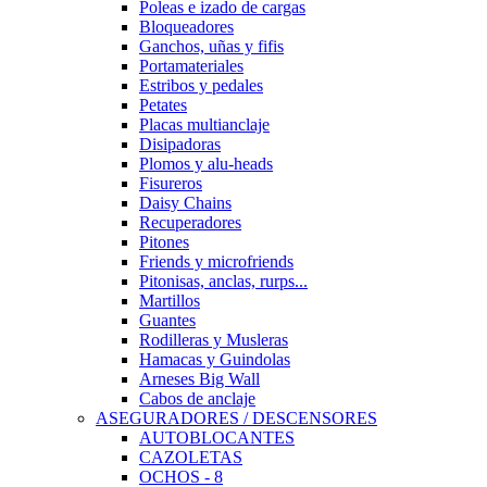
Poleas e izado de cargas
Bloqueadores
Ganchos, uñas y fifis
Portamateriales
Estribos y pedales
Petates
Placas multianclaje
Disipadoras
Plomos y alu-heads
Fisureros
Daisy Chains
Recuperadores
Pitones
Friends y microfriends
Pitonisas, anclas, rurps...
Martillos
Guantes
Rodilleras y Musleras
Hamacas y Guindolas
Arneses Big Wall
Cabos de anclaje
ASEGURADORES / DESCENSORES
AUTOBLOCANTES
CAZOLETAS
OCHOS - 8