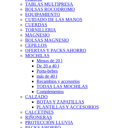
TABLAS MULTIPRESA
BOLSAS ROCODROMO
EQUIPAMIENTO
CUIDADO DE LAS MANOS
CUERDAS
TORNILLERIA
MAGNESIO
BOLSAS MAGNESIO
CEPILLOS
OFERTAS Y PACKS AHORRO
MOCHILAS
Menos de 20 l
De 20 a 40 l
Porta-bebes
más de 40 l
Recambios y accesorios
TODAS LAS MOCHILAS
Complementos
CALZADO
BOTAS Y ZAPATILLAS
PLANTILLAS Y ACCESORIOS
CALCETINES
RIÑONERAS
PROTECCIÓN LLUVIA
PACKS AHORRO