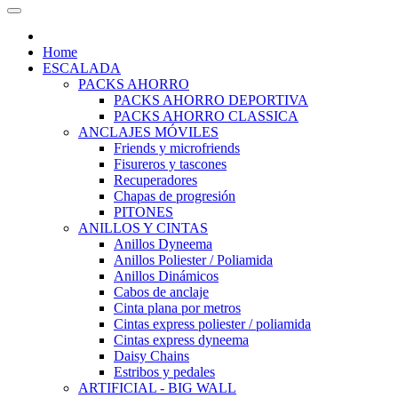
Home
ESCALADA
PACKS AHORRO
PACKS AHORRO DEPORTIVA
PACKS AHORRO CLASSICA
ANCLAJES MÓVILES
Friends y microfriends
Fisureros y tascones
Recuperadores
Chapas de progresión
PITONES
ANILLOS Y CINTAS
Anillos Dyneema
Anillos Poliester / Poliamida
Anillos Dinámicos
Cabos de anclaje
Cinta plana por metros
Cintas express poliester / poliamida
Cintas express dyneema
Daisy Chains
Estribos y pedales
ARTIFICIAL - BIG WALL