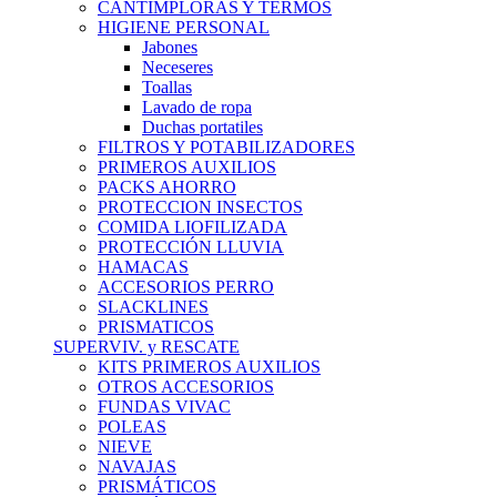
CANTIMPLORAS Y TERMOS
HIGIENE PERSONAL
Jabones
Neceseres
Toallas
Lavado de ropa
Duchas portatiles
FILTROS Y POTABILIZADORES
PRIMEROS AUXILIOS
PACKS AHORRO
PROTECCION INSECTOS
COMIDA LIOFILIZADA
PROTECCIÓN LLUVIA
HAMACAS
ACCESORIOS PERRO
SLACKLINES
PRISMATICOS
SUPERVIV. y RESCATE
KITS PRIMEROS AUXILIOS
OTROS ACCESORIOS
FUNDAS VIVAC
POLEAS
NIEVE
NAVAJAS
PRISMÁTICOS