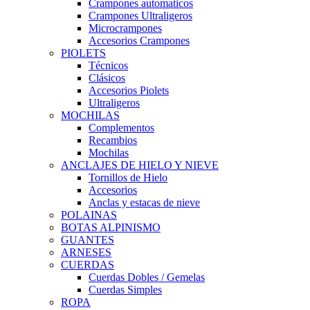
Crampones automaticos
Crampones Ultraligeros
Microcrampones
Accesorios Crampones
PIOLETS
Técnicos
Clásicos
Accesorios Piolets
Ultraligeros
MOCHILAS
Complementos
Recambios
Mochilas
ANCLAJES DE HIELO Y NIEVE
Tornillos de Hielo
Accesorios
Anclas y estacas de nieve
POLAINAS
BOTAS ALPINISMO
GUANTES
ARNESES
CUERDAS
Cuerdas Dobles / Gemelas
Cuerdas Simples
ROPA