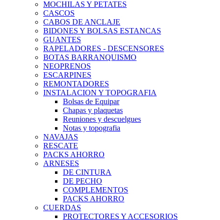
MOCHILAS Y PETATES
CASCOS
CABOS DE ANCLAJE
BIDONES Y BOLSAS ESTANCAS
GUANTES
RAPELADORES - DESCENSORES
BOTAS BARRANQUISMO
NEOPRENOS
ESCARPINES
REMONTADORES
INSTALACION Y TOPOGRAFIA
Bolsas de Equipar
Chapas y plaquetas
Reuniones y descuelgues
Notas y topografia
NAVAJAS
RESCATE
PACKS AHORRO
ARNESES
DE CINTURA
DE PECHO
COMPLEMENTOS
PACKS AHORRO
CUERDAS
PROTECTORES Y ACCESORIOS