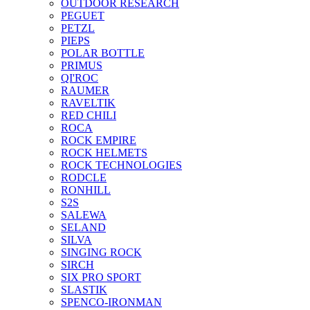
OUTDOOR RESEARCH
PEGUET
PETZL
PIEPS
POLAR BOTTLE
PRIMUS
QI'ROC
RAUMER
RAVELTIK
RED CHILI
ROCA
ROCK EMPIRE
ROCK HELMETS
ROCK TECHNOLOGIES
RODCLE
RONHILL
S2S
SALEWA
SELAND
SILVA
SINGING ROCK
SIRCH
SIX PRO SPORT
SLASTIK
SPENCO-IRONMAN