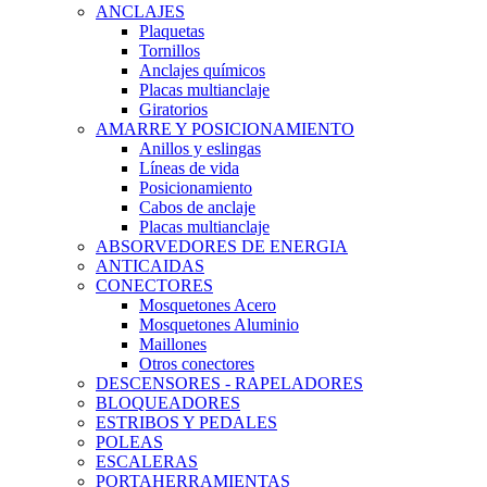
ANCLAJES
Plaquetas
Tornillos
Anclajes químicos
Placas multianclaje
Giratorios
AMARRE Y POSICIONAMIENTO
Anillos y eslingas
Líneas de vida
Posicionamiento
Cabos de anclaje
Placas multianclaje
ABSORVEDORES DE ENERGIA
ANTICAIDAS
CONECTORES
Mosquetones Acero
Mosquetones Aluminio
Maillones
Otros conectores
DESCENSORES - RAPELADORES
BLOQUEADORES
ESTRIBOS Y PEDALES
POLEAS
ESCALERAS
PORTAHERRAMIENTAS