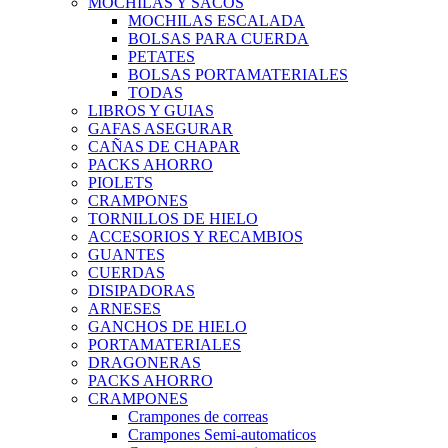
MOCHILAS Y SACOS
MOCHILAS ESCALADA
BOLSAS PARA CUERDA
PETATES
BOLSAS PORTAMATERIALES
TODAS
LIBROS Y GUIAS
GAFAS ASEGURAR
CAÑAS DE CHAPAR
PACKS AHORRO
PIOLETS
CRAMPONES
TORNILLOS DE HIELO
ACCESORIOS Y RECAMBIOS
GUANTES
CUERDAS
DISIPADORAS
ARNESES
GANCHOS DE HIELO
PORTAMATERIALES
DRAGONERAS
PACKS AHORRO
CRAMPONES
Crampones de correas
Crampones Semi-automaticos