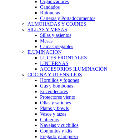
Organizadores
Candados
Riñoneras
Carteras y Portadocumentos
ALMOHADAS Y COJINES
SILLAS Y MESAS
Sillas y asientos
Mesas
Camas plegables
ILUMINACION
LUCES FRONTALES
LINTERNAS
ACCESORIOS ILUMINACIÓN
COCINA Y UTENSILIOS
Hornillos y fogones
Gas y bombonas
Encendedores
Protectores viento
Ollas y sartenes
Platos y bowls
Vasos y tazas
Cubiertos
Navajas y cuchillos
Conjuntos y kits
Fregado y limpieza