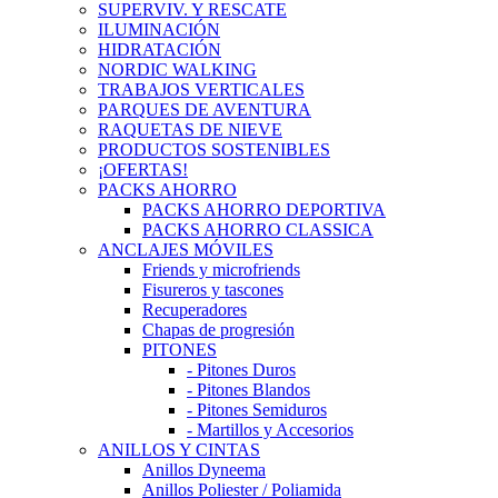
SUPERVIV. Y RESCATE
ILUMINACIÓN
HIDRATACIÓN
NORDIC WALKING
TRABAJOS VERTICALES
PARQUES DE AVENTURA
RAQUETAS DE NIEVE
PRODUCTOS SOSTENIBLES
¡OFERTAS!
PACKS AHORRO
PACKS AHORRO DEPORTIVA
PACKS AHORRO CLASSICA
ANCLAJES MÓVILES
Friends y microfriends
Fisureros y tascones
Recuperadores
Chapas de progresión
PITONES
- Pitones Duros
- Pitones Blandos
- Pitones Semiduros
- Martillos y Accesorios
ANILLOS Y CINTAS
Anillos Dyneema
Anillos Poliester / Poliamida