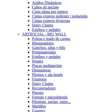
Anillos Dinámicos
Cabos de anclaje
Cinta plana por metros
Cintas express poliester / poliamida
Cintas express dyneema
Daisy Chains
Estribos y pedales
ARTIFICIAL - BIG WALL
Poleas e izado de cargas
Bloqueadores
Ganchos, uñas y fifis
Portamateriales
Estribos y pedales
Petates
Placas multianclaje
Disipadoras
Plomos y alu-heads
Fisureros
Daisy Chains
Recuperadores
Pitones
Friends y microfriends
Pitonisas, anclas, rurps...
Martillos
Guantes