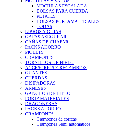
MOCHILAS Y SACOS
MOCHILAS ESCALADA
BOLSAS PARA CUERDA
PETATES
BOLSAS PORTAMATERIALES
TODAS
LIBROS Y GUIAS
GAFAS ASEGURAR
CAÑAS DE CHAPAR
PACKS AHORRO
PIOLETS
CRAMPONES
TORNILLOS DE HIELO
ACCESORIOS Y RECAMBIOS
GUANTES
CUERDAS
DISIPADORAS
ARNESES
GANCHOS DE HIELO
PORTAMATERIALES
DRAGONERAS
PACKS AHORRO
CRAMPONES
Crampones de correas
Crampones Semi-automaticos