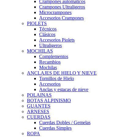
Crampones automaticos
Crampones Ultraligeros
Microcrampones
Accesorios Crampones
PIOLETS
Técnicos
Clásicos
Accesorios Piolets
Ultraligeros
MOCHILAS
Complementos
Recambios
Mochilas
ANCLAJES DE HIELO Y NIEVE
Tornillos de Hielo
Accesorios
Anclas y estacas de nieve
POLAINAS
BOTAS ALPINISMO
GUANTES
ARNESES
CUERDAS
Cuerdas Dobles / Gemelas
Cuerdas Simples
ROPA