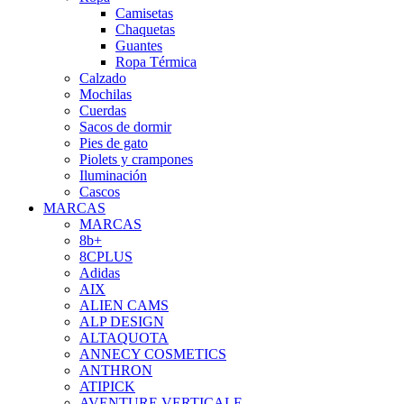
Camisetas
Chaquetas
Guantes
Ropa Térmica
Calzado
Mochilas
Cuerdas
Sacos de dormir
Pies de gato
Piolets y crampones
Iluminación
Cascos
MARCAS
MARCAS
8b+
8CPLUS
Adidas
AIX
ALIEN CAMS
ALP DESIGN
ALTAQUOTA
ANNECY COSMETICS
ANTHRON
ATIPICK
AVENTURE VERTICALE