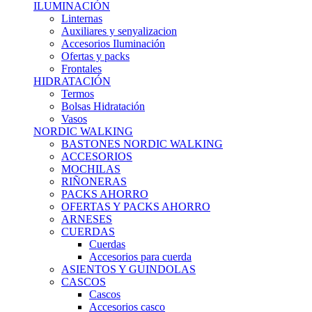
ILUMINACIÓN
Linternas
Auxiliares y senyalizacion
Accesorios Iluminación
Ofertas y packs
Frontales
HIDRATACIÓN
Termos
Bolsas Hidratación
Vasos
NORDIC WALKING
BASTONES NORDIC WALKING
ACCESORIOS
MOCHILAS
RIÑONERAS
PACKS AHORRO
OFERTAS Y PACKS AHORRO
ARNESES
CUERDAS
Cuerdas
Accesorios para cuerda
ASIENTOS Y GUINDOLAS
CASCOS
Cascos
Accesorios casco