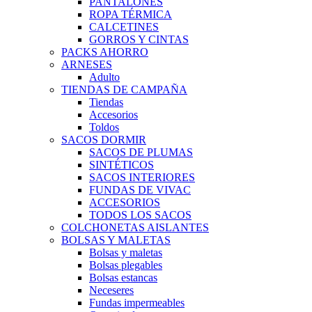
PANTALONES
ROPA TÉRMICA
CALCETINES
GORROS Y CINTAS
PACKS AHORRO
ARNESES
Adulto
TIENDAS DE CAMPAÑA
Tiendas
Accesorios
Toldos
SACOS DORMIR
SACOS DE PLUMAS
SINTÉTICOS
SACOS INTERIORES
FUNDAS DE VIVAC
ACCESORIOS
TODOS LOS SACOS
COLCHONETAS AISLANTES
BOLSAS Y MALETAS
Bolsas y maletas
Bolsas plegables
Bolsas estancas
Neceseres
Fundas impermeables