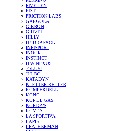
FERRINO
FIVE TEN
FIXE
FRICTION LABS
GARGOLA
GIBBON
GRIVEL
HILLY
HYDRAPACK
INFISPORT
INOOK
INSTINCT
ITW NEXUS
JOLUVI
JULBO
KATADYN
KLETTER RETTER
KOMPERDELL
KONG
KOP DE GAS
KORDA'S
KOVEA
LA SPORTIVA
LAPIS
LEATHERMAN