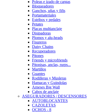
Poleas e izado de cargas
Bloqueadores
Ganchos, uñas y fifis
Portamateriales
Estribos y pedales
Petates
Placas multianclaje
Disipadoras
Plomos y alu-heads
Fisureros
Daisy Chains
Recuperadores
Pitones
Friends y microfriends
Pitonisas, anclas, rurps...
Martillos
Guantes
Rodilleras y Musleras
Hamacas y Guindolas
Arneses Big Wall
Cabos de anclaje
ASEGURADORES / DESCENSORES
AUTOBLOCANTES
CAZOLETAS
OCHOS - 8