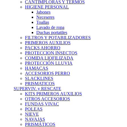
CANTIMPLORAS Y TERMOS
HIGIENE PERSONAL
Jabones
Neceseres
Toallas
Lavado de ropa
Duchas portatiles
FILTROS Y POTABILIZADORES
PRIMEROS AUXILIOS
PACKS AHORRO
PROTECCION INSECTOS
COMIDA LIOFILIZADA
PROTECCIÓN LLUVIA
HAMACAS
ACCESORIOS PERRO
SLACKLINES
PRISMATICOS
SUPERVIV. y RESCATE
KITS PRIMEROS AUXILIOS
OTROS ACCESORIOS
FUNDAS VIVAC
POLEAS
NIEVE
NAVAJAS
PRISMÁTICOS