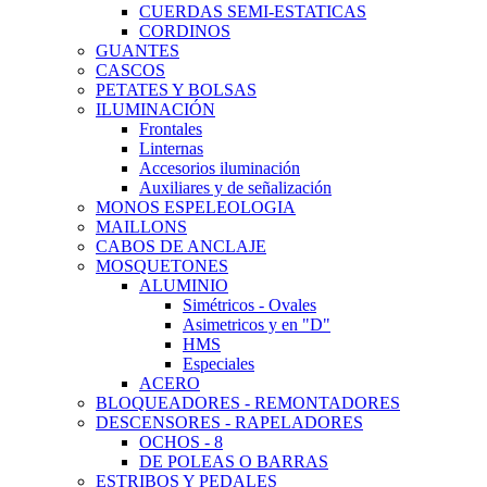
CUERDAS SEMI-ESTATICAS
CORDINOS
GUANTES
CASCOS
PETATES Y BOLSAS
ILUMINACIÓN
Frontales
Linternas
Accesorios iluminación
Auxiliares y de señalización
MONOS ESPELEOLOGIA
MAILLONS
CABOS DE ANCLAJE
MOSQUETONES
ALUMINIO
Simétricos - Ovales
Asimetricos y en "D"
HMS
Especiales
ACERO
BLOQUEADORES - REMONTADORES
DESCENSORES - RAPELADORES
OCHOS - 8
DE POLEAS O BARRAS
ESTRIBOS Y PEDALES