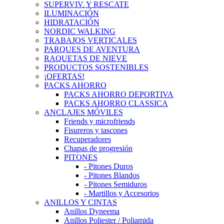
SUPERVIV. Y RESCATE
ILUMINACIÓN
HIDRATACIÓN
NORDIC WALKING
TRABAJOS VERTICALES
PARQUES DE AVENTURA
RAQUETAS DE NIEVE
PRODUCTOS SOSTENIBLES
¡OFERTAS!
PACKS AHORRO
PACKS AHORRO DEPORTIVA
PACKS AHORRO CLASSICA
ANCLAJES MÓVILES
Friends y microfriends
Fisureros y tascones
Recuperadores
Chapas de progresión
PITONES
- Pitones Duros
- Pitones Blandos
- Pitones Semiduros
- Martillos y Accesorios
ANILLOS Y CINTAS
Anillos Dyneema
Anillos Poliester / Poliamida