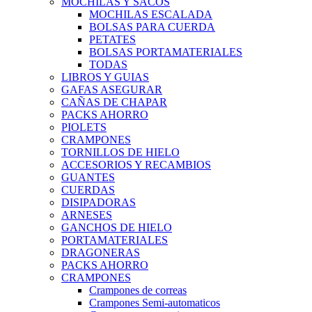
MOCHILAS Y SACOS
MOCHILAS ESCALADA
BOLSAS PARA CUERDA
PETATES
BOLSAS PORTAMATERIALES
TODAS
LIBROS Y GUIAS
GAFAS ASEGURAR
CAÑAS DE CHAPAR
PACKS AHORRO
PIOLETS
CRAMPONES
TORNILLOS DE HIELO
ACCESORIOS Y RECAMBIOS
GUANTES
CUERDAS
DISIPADORAS
ARNESES
GANCHOS DE HIELO
PORTAMATERIALES
DRAGONERAS
PACKS AHORRO
CRAMPONES
Crampones de correas
Crampones Semi-automaticos