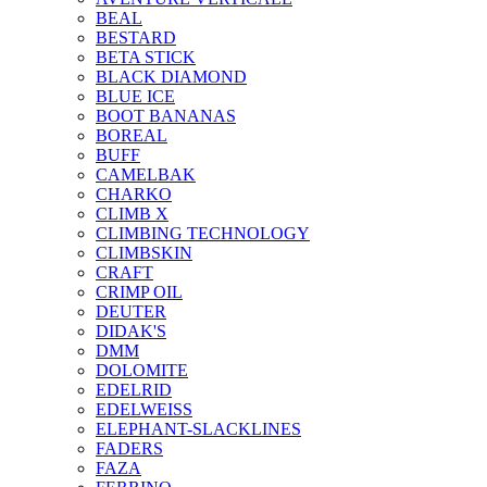
BEAL
BESTARD
BETA STICK
BLACK DIAMOND
BLUE ICE
BOOT BANANAS
BOREAL
BUFF
CAMELBAK
CHARKO
CLIMB X
CLIMBING TECHNOLOGY
CLIMBSKIN
CRAFT
CRIMP OIL
DEUTER
DIDAK'S
DMM
DOLOMITE
EDELRID
EDELWEISS
ELEPHANT-SLACKLINES
FADERS
FAZA