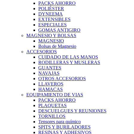
PACKS AHORRO
POLIÉSTER
DYNEEMA
EXTENSIBLES
ESPECIALES
GOMAS ANTIGIRO
MAGNESIO Y BOLSAS
MAGNESIO
Bolsas de Magnesio
ACCESORIOS
CUIDADO DE LAS MANOS
RODILLERAS Y MUSLERAS
GUANTES
NAVAJAS
OTROS ACCESORIOS
LLAVEROS
HAMACAS
EQUIPAMIENTO DE VIAS
PACKS AHORRO
PLAQUETAS
DESCUELGUES Y REUNIONES
TORNILLOS
Tensores para químico
SPITS Y BURILADORES
RESINAS Y ADHESIVOS