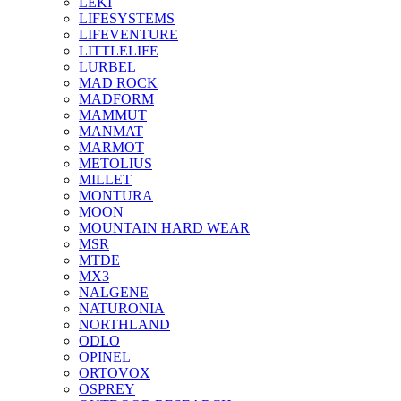
LEKI
LIFESYSTEMS
LIFEVENTURE
LITTLELIFE
LURBEL
MAD ROCK
MADFORM
MAMMUT
MANMAT
MARMOT
METOLIUS
MILLET
MONTURA
MOON
MOUNTAIN HARD WEAR
MSR
MTDE
MX3
NALGENE
NATURONIA
NORTHLAND
ODLO
OPINEL
ORTOVOX
OSPREY