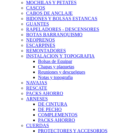
MOCHILAS Y PETATES
CASCOS
CABOS DE ANCLAJE
BIDONES Y BOLSAS ESTANCAS
GUANTES
RAPELADORES - DESCENSORES
BOTAS BARRANQUISMO
NEOPRENOS
ESCARPINES
REMONTADORES
INSTALACION Y TOPOGRAFIA
Bolsas de Equipar
Chapas y plaquetas
Reuniones y descuelgues
Notas y topografia
NAVAJAS
RESCATE
PACKS AHORRO
ARNESES
DE CINTURA
DE PECHO
COMPLEMENTOS
PACKS AHORRO
CUERDAS
PROTECTORES Y ACCESORIOS