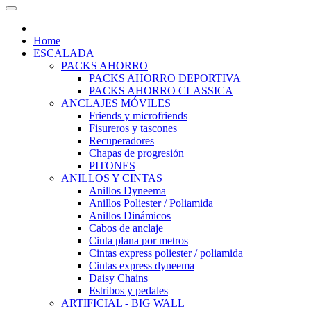
Home
ESCALADA
PACKS AHORRO
PACKS AHORRO DEPORTIVA
PACKS AHORRO CLASSICA
ANCLAJES MÓVILES
Friends y microfriends
Fisureros y tascones
Recuperadores
Chapas de progresión
PITONES
ANILLOS Y CINTAS
Anillos Dyneema
Anillos Poliester / Poliamida
Anillos Dinámicos
Cabos de anclaje
Cinta plana por metros
Cintas express poliester / poliamida
Cintas express dyneema
Daisy Chains
Estribos y pedales
ARTIFICIAL - BIG WALL