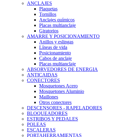
ANCLAJES
Plaquetas
Tornillos
Anclajes químicos
Placas multianclaje
Giratorios
AMARRE Y POSICIONAMIENTO
Anillos y eslingas
Líneas de vida
Posicionamiento
Cabos de anclaje
Placas multianclaje
ABSORVEDORES DE ENERGIA
ANTICAIDAS
CONECTORES
Mosquetones Acero
Mosquetones Aluminio
Maillones
Otros conectores
DESCENSORES - RAPELADORES
BLOQUEADORES
ESTRIBOS Y PEDALES
POLEAS
ESCALERAS
PORTAHERRAMIENTAS