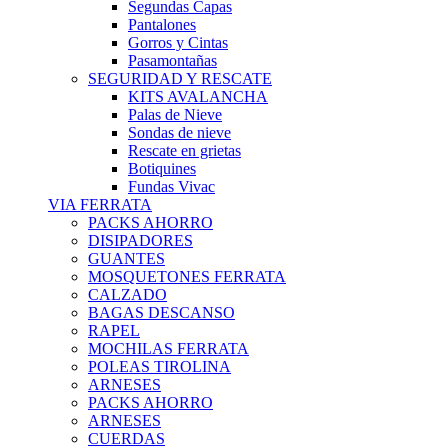
Segundas Capas
Pantalones
Gorros y Cintas
Pasamontañas
SEGURIDAD Y RESCATE
KITS AVALANCHA
Palas de Nieve
Sondas de nieve
Rescate en grietas
Botiquines
Fundas Vivac
VIA FERRATA
PACKS AHORRO
DISIPADORES
GUANTES
MOSQUETONES FERRATA
CALZADO
BAGAS DESCANSO
RAPEL
MOCHILAS FERRATA
POLEAS TIROLINA
ARNESES
PACKS AHORRO
ARNESES
CUERDAS