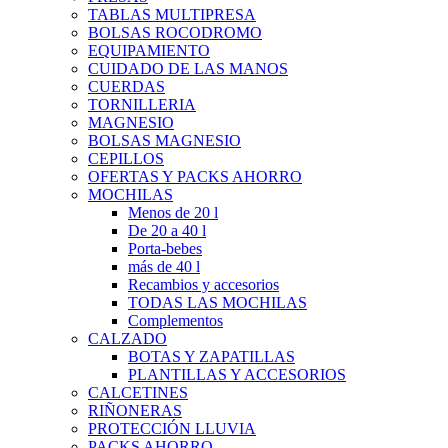
TABLAS MULTIPRESA
BOLSAS ROCODROMO
EQUIPAMIENTO
CUIDADO DE LAS MANOS
CUERDAS
TORNILLERIA
MAGNESIO
BOLSAS MAGNESIO
CEPILLOS
OFERTAS Y PACKS AHORRO
MOCHILAS
Menos de 20 l
De 20 a 40 l
Porta-bebes
más de 40 l
Recambios y accesorios
TODAS LAS MOCHILAS
Complementos
CALZADO
BOTAS Y ZAPATILLAS
PLANTILLAS Y ACCESORIOS
CALCETINES
RIÑONERAS
PROTECCIÓN LLUVIA
PACKS AHORRO