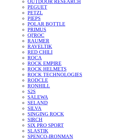
OUTDOOR RESEARCH
PEGUET
PETZL
PIEPS
POLAR BOTTLE
PRIMUS
QI'ROC
RAUMER
RAVELTIK
RED CHILI
ROCA
ROCK EMPIRE
ROCK HELMETS
ROCK TECHNOLOGIES
RODCLE
RONHILL
S2S
SALEWA
SELAND
SILVA
SINGING ROCK
SIRCH
SIX PRO SPORT
SLASTIK
SPENCO-IRONMAN