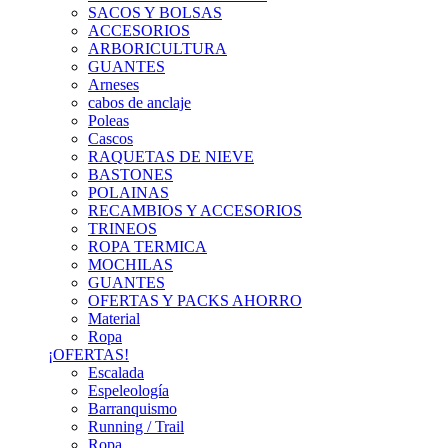
SACOS Y BOLSAS
ACCESORIOS
ARBORICULTURA
GUANTES
Arneses
cabos de anclaje
Poleas
Cascos
RAQUETAS DE NIEVE
BASTONES
POLAINAS
RECAMBIOS Y ACCESORIOS
TRINEOS
ROPA TERMICA
MOCHILAS
GUANTES
OFERTAS Y PACKS AHORRO
Material
Ropa
¡OFERTAS!
Escalada
Espeleología
Barranquismo
Running / Trail
Ropa