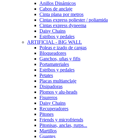
Anillos Dinámicos
Cabos de anclaje
Cinta plana por metros
Cintas express poliester / poliamida
Cintas express dyneema
Daisy Chains
Estribos y pedales
ARTIFICIAL - BIG WALL
Poleas e izado de cargas
Bloqueadores
Ganchos, uñas y fifis
Portamateriales
Estribos y pedales
Petates
Placas multianclaje
Disipadoras
Plomos y alu-heads
Fisureros
Daisy Chains
Recuperadores
Pitones
Friends y microfriends
Pitonisas, anclas, rurps...
Martillos
Guantes