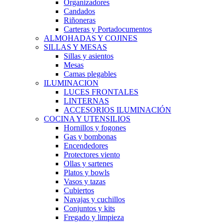
Organizadores
Candados
Riñoneras
Carteras y Portadocumentos
ALMOHADAS Y COJINES
SILLAS Y MESAS
Sillas y asientos
Mesas
Camas plegables
ILUMINACION
LUCES FRONTALES
LINTERNAS
ACCESORIOS ILUMINACIÓN
COCINA Y UTENSILIOS
Hornillos y fogones
Gas y bombonas
Encendedores
Protectores viento
Ollas y sartenes
Platos y bowls
Vasos y tazas
Cubiertos
Navajas y cuchillos
Conjuntos y kits
Fregado y limpieza