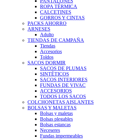
PANTALONES
ROPA TÉRMICA
CALCETINES
GORROS Y CINTAS
PACKS AHORRO
ARNESES
Adulto
TIENDAS DE CAMPAÑA
Tiendas
Accesorios
Toldos
SACOS DORMIR
SACOS DE PLUMAS
SINTÉTICOS
SACOS INTERIORES
FUNDAS DE VIVAC
ACCESORIOS
TODOS LOS SACOS
COLCHONETAS AISLANTES
BOLSAS Y MALETAS
Bolsas y maletas
Bolsas plegables
Bolsas estancas
Neceseres
Fundas impermeables