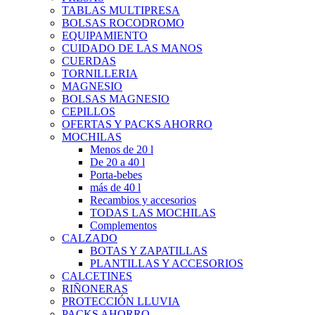
TABLAS MULTIPRESA
BOLSAS ROCODROMO
EQUIPAMIENTO
CUIDADO DE LAS MANOS
CUERDAS
TORNILLERIA
MAGNESIO
BOLSAS MAGNESIO
CEPILLOS
OFERTAS Y PACKS AHORRO
MOCHILAS
Menos de 20 l
De 20 a 40 l
Porta-bebes
más de 40 l
Recambios y accesorios
TODAS LAS MOCHILAS
Complementos
CALZADO
BOTAS Y ZAPATILLAS
PLANTILLAS Y ACCESORIOS
CALCETINES
RIÑONERAS
PROTECCIÓN LLUVIA
PACKS AHORRO