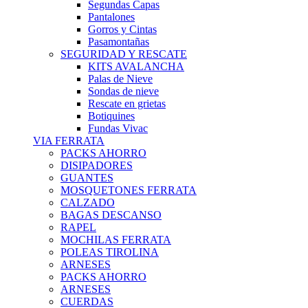
Segundas Capas
Pantalones
Gorros y Cintas
Pasamontañas
SEGURIDAD Y RESCATE
KITS AVALANCHA
Palas de Nieve
Sondas de nieve
Rescate en grietas
Botiquines
Fundas Vivac
VIA FERRATA
PACKS AHORRO
DISIPADORES
GUANTES
MOSQUETONES FERRATA
CALZADO
BAGAS DESCANSO
RAPEL
MOCHILAS FERRATA
POLEAS TIROLINA
ARNESES
PACKS AHORRO
ARNESES
CUERDAS