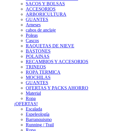
SACOS Y BOLSAS
ACCESORIOS
ARBORICULTURA
GUANTES
Arneses
cabos de anclaje
Poleas
Cascos
RAQUETAS DE NIEVE
BASTONES
POLAINAS
RECAMBIOS Y ACCESORIOS
TRINEOS
ROPA TERMICA
MOCHILAS
GUANTES
OFERTAS Y PACKS AHORRO
Material
Ropa
¡OFERTAS!
Escalada
Espeleología
Barranquismo
Running / Trail
Ropa