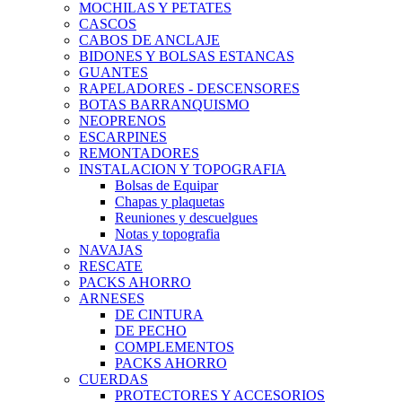
MOCHILAS Y PETATES
CASCOS
CABOS DE ANCLAJE
BIDONES Y BOLSAS ESTANCAS
GUANTES
RAPELADORES - DESCENSORES
BOTAS BARRANQUISMO
NEOPRENOS
ESCARPINES
REMONTADORES
INSTALACION Y TOPOGRAFIA
Bolsas de Equipar
Chapas y plaquetas
Reuniones y descuelgues
Notas y topografia
NAVAJAS
RESCATE
PACKS AHORRO
ARNESES
DE CINTURA
DE PECHO
COMPLEMENTOS
PACKS AHORRO
CUERDAS
PROTECTORES Y ACCESORIOS