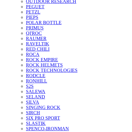
OUTDOOR RESEARCH
PEGUET
PETZL
PIEPS
POLAR BOTTLE
PRIMUS
QI'ROC
RAUMER
RAVELTIK
RED CHILI
ROCA
ROCK EMPIRE
ROCK HELMETS
ROCK TECHNOLOGIES
RODCLE
RONHILL
S2S
SALEWA
SELAND
SILVA
SINGING ROCK
SIRCH
SIX PRO SPORT
SLASTIK
SPENCO-IRONMAN