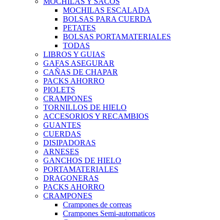
MOCHILAS Y SACOS
MOCHILAS ESCALADA
BOLSAS PARA CUERDA
PETATES
BOLSAS PORTAMATERIALES
TODAS
LIBROS Y GUIAS
GAFAS ASEGURAR
CAÑAS DE CHAPAR
PACKS AHORRO
PIOLETS
CRAMPONES
TORNILLOS DE HIELO
ACCESORIOS Y RECAMBIOS
GUANTES
CUERDAS
DISIPADORAS
ARNESES
GANCHOS DE HIELO
PORTAMATERIALES
DRAGONERAS
PACKS AHORRO
CRAMPONES
Crampones de correas
Crampones Semi-automaticos