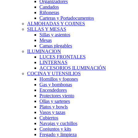
Organizadores
Candados
Riñoneras
Carteras y Portadocumentos
ALMOHADAS Y COJINES
SILLAS Y MESAS
Sillas y asientos
Mesas
Camas plegables
ILUMINACION
LUCES FRONTALES
LINTERNAS
ACCESORIOS ILUMINACIÓN
COCINA Y UTENSILIOS
Hornillos y fogones
Gas y bombonas
Encendedores
Protectores viento
Ollas y sartenes
Platos y bowls
Vasos y tazas
Cubiertos
Navajas y cuchillos
Conjuntos y kits
Fregado y limpieza