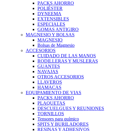
PACKS AHORRO
POLIÉSTER
DYNEEMA
EXTENSIBLES
ESPECIALES
GOMAS ANTIGIRO
MAGNESIO Y BOLSAS
MAGNESIO
Bolsas de Magnesio
ACCESORIOS
CUIDADO DE LAS MANOS
RODILLERAS Y MUSLERAS
GUANTES
NAVAJAS
OTROS ACCESORIOS
LLAVEROS
HAMACAS
EQUIPAMIENTO DE VIAS
PACKS AHORRO
PLAQUETAS
DESCUELGUES Y REUNIONES
TORNILLOS
Tensores para químico
SPITS Y BURILADORES
RESINAS Y ADHESIVOS