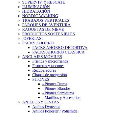
SUPERVIV. Y RESCATE
ILUMINACIÓN
HIDRATACIÓN
NORDIC WALKING
TRABAJOS VERTICALES
PARQUES DE AVENTURA
RAQUETAS DE NIEVE
PRODUCTOS SOSTENIBLES
¡OFERTAS!
PACKS AHORRO
PACKS AHORRO DEPORTIVA
PACKS AHORRO CLASSICA
ANCLAJES MÓVILES
Friends y microfriends
Fisureros y tascones
Recuperadores
Chapas de progresión
PITONES
- Pitones Duros
- Pitones Blandos
- Pitones Semiduros
- Martillos y Accesorios
ANILLOS Y CINTAS
Anillos Dyneema
Anillos Poliester / Poliamida