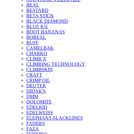
BEAL
BESTARD
BETA STICK
BLACK DIAMOND
BLUE ICE
BOOT BANANAS
BOREAL
BUFF
CAMELBAK
CHARKO
CLIMB X
CLIMBING TECHNOLOGY
CLIMBSKIN
CRAFT
CRIMP OIL
DEUTER
DIDAK'S
DMM
DOLOMITE
EDELRID
EDELWEISS
ELEPHANT-SLACKLINES
FADERS
FAZA