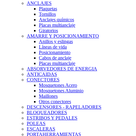
ANCLAJES
Plaquetas
Tornillos
Anclajes químicos
Placas multianclaje
Giratorios
AMARRE Y POSICIONAMIENTO
Anillos y eslingas
Líneas de vida
Posicionamiento
Cabos de anclaje
Placas multianclaje
ABSORVEDORES DE ENERGIA
ANTICAIDAS
CONECTORES
Mosquetones Acero
Mosquetones Aluminio
Maillones
Otros conectores
DESCENSORES - RAPELADORES
BLOQUEADORES
ESTRIBOS Y PEDALES
POLEAS
ESCALERAS
PORTAHERRAMIENTAS