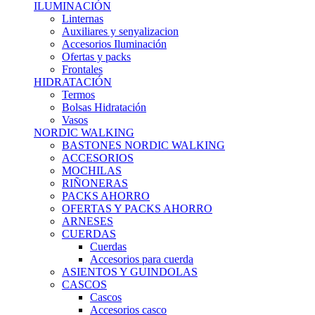
ILUMINACIÓN
Linternas
Auxiliares y senyalizacion
Accesorios Iluminación
Ofertas y packs
Frontales
HIDRATACIÓN
Termos
Bolsas Hidratación
Vasos
NORDIC WALKING
BASTONES NORDIC WALKING
ACCESORIOS
MOCHILAS
RIÑONERAS
PACKS AHORRO
OFERTAS Y PACKS AHORRO
ARNESES
CUERDAS
Cuerdas
Accesorios para cuerda
ASIENTOS Y GUINDOLAS
CASCOS
Cascos
Accesorios casco