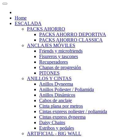
Home
ESCALADA
PACKS AHORRO
PACKS AHORRO DEPORTIVA
PACKS AHORRO CLASSICA
ANCLAJES MÓVILES
Friends y microfriends
Fisureros y tascones
Recuperadores
Chapas de progresión
PITONES
ANILLOS Y CINTAS
Anillos Dyneema
Anillos Poliester / Poliamida
Anillos Dinámicos
Cabos de anclaje
Cinta plana por metros
Cintas express poliester / poliamida
Cintas express dyneema
Daisy Chains
Estribos y pedales
ARTIFICIAL - BIG WALL