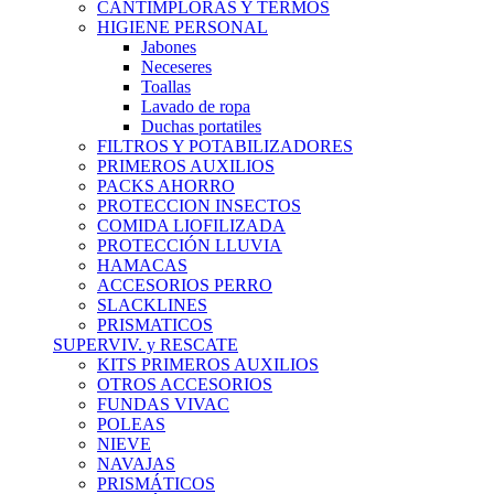
CANTIMPLORAS Y TERMOS
HIGIENE PERSONAL
Jabones
Neceseres
Toallas
Lavado de ropa
Duchas portatiles
FILTROS Y POTABILIZADORES
PRIMEROS AUXILIOS
PACKS AHORRO
PROTECCION INSECTOS
COMIDA LIOFILIZADA
PROTECCIÓN LLUVIA
HAMACAS
ACCESORIOS PERRO
SLACKLINES
PRISMATICOS
SUPERVIV. y RESCATE
KITS PRIMEROS AUXILIOS
OTROS ACCESORIOS
FUNDAS VIVAC
POLEAS
NIEVE
NAVAJAS
PRISMÁTICOS