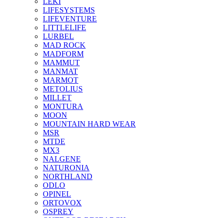
LEKI
LIFESYSTEMS
LIFEVENTURE
LITTLELIFE
LURBEL
MAD ROCK
MADFORM
MAMMUT
MANMAT
MARMOT
METOLIUS
MILLET
MONTURA
MOON
MOUNTAIN HARD WEAR
MSR
MTDE
MX3
NALGENE
NATURONIA
NORTHLAND
ODLO
OPINEL
ORTOVOX
OSPREY