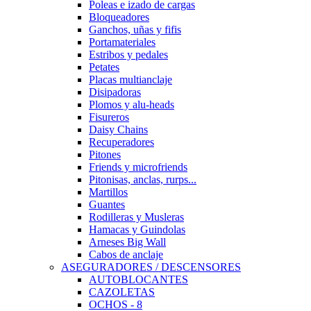
Poleas e izado de cargas
Bloqueadores
Ganchos, uñas y fifis
Portamateriales
Estribos y pedales
Petates
Placas multianclaje
Disipadoras
Plomos y alu-heads
Fisureros
Daisy Chains
Recuperadores
Pitones
Friends y microfriends
Pitonisas, anclas, rurps...
Martillos
Guantes
Rodilleras y Musleras
Hamacas y Guindolas
Arneses Big Wall
Cabos de anclaje
ASEGURADORES / DESCENSORES
AUTOBLOCANTES
CAZOLETAS
OCHOS - 8