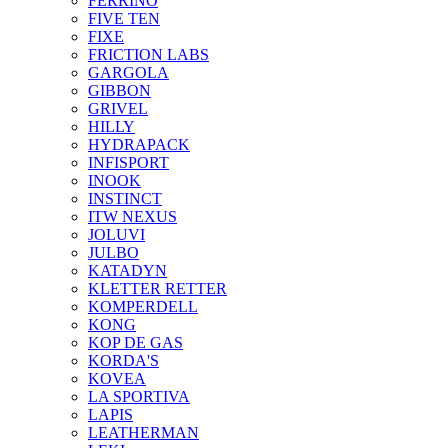
FERRINO
FIVE TEN
FIXE
FRICTION LABS
GARGOLA
GIBBON
GRIVEL
HILLY
HYDRAPACK
INFISPORT
INOOK
INSTINCT
ITW NEXUS
JOLUVI
JULBO
KATADYN
KLETTER RETTER
KOMPERDELL
KONG
KOP DE GAS
KORDA'S
KOVEA
LA SPORTIVA
LAPIS
LEATHERMAN