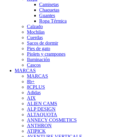
Camisetas
Chaquetas
Guantes
Ropa Térmica
Calzado
Mochilas
Cuerdas
Sacos de dormir
Pies de gato
Piolets y crampones
Iluminación
Cascos
MARCAS
MARCAS
8b+
8CPLUS
Adidas
AIX
ALIEN CAMS
ALP DESIGN
ALTAQUOTA
ANNECY COSMETICS
ANTHRON
ATIPICK
AVENTURE VERTICALE