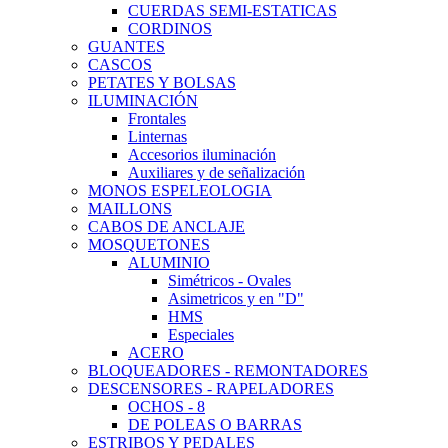
CUERDAS SEMI-ESTATICAS
CORDINOS
GUANTES
CASCOS
PETATES Y BOLSAS
ILUMINACIÓN
Frontales
Linternas
Accesorios iluminación
Auxiliares y de señalización
MONOS ESPELEOLOGIA
MAILLONS
CABOS DE ANCLAJE
MOSQUETONES
ALUMINIO
Simétricos - Ovales
Asimetricos y en "D"
HMS
Especiales
ACERO
BLOQUEADORES - REMONTADORES
DESCENSORES - RAPELADORES
OCHOS - 8
DE POLEAS O BARRAS
ESTRIBOS Y PEDALES