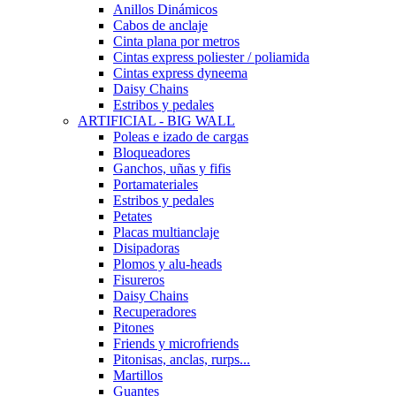
Anillos Dinámicos
Cabos de anclaje
Cinta plana por metros
Cintas express poliester / poliamida
Cintas express dyneema
Daisy Chains
Estribos y pedales
ARTIFICIAL - BIG WALL
Poleas e izado de cargas
Bloqueadores
Ganchos, uñas y fifis
Portamateriales
Estribos y pedales
Petates
Placas multianclaje
Disipadoras
Plomos y alu-heads
Fisureros
Daisy Chains
Recuperadores
Pitones
Friends y microfriends
Pitonisas, anclas, rurps...
Martillos
Guantes