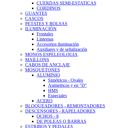
CUERDAS SEMI-ESTATICAS
CORDINOS
GUANTES
CASCOS
PETATES Y BOLSAS
ILUMINACIÓN
Frontales
Linternas
Accesorios iluminación
Auxiliares y de señalización
MONOS ESPELEOLOGIA
MAILLONS
CABOS DE ANCLAJE
MOSQUETONES
ALUMINIO
Simétricos - Ovales
Asimetricos y en "D"
HMS
Especiales
ACERO
BLOQUEADORES - REMONTADORES
DESCENSORES - RAPELADORES
OCHOS - 8
DE POLEAS O BARRAS
ESTRIBOS Y PEDALES