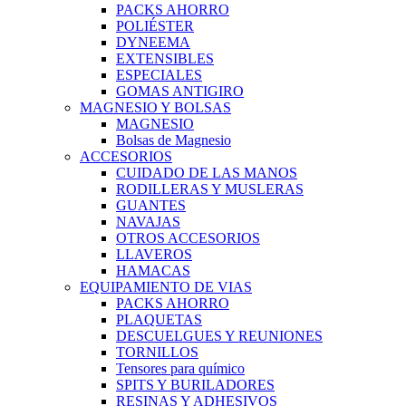
PACKS AHORRO
POLIÉSTER
DYNEEMA
EXTENSIBLES
ESPECIALES
GOMAS ANTIGIRO
MAGNESIO Y BOLSAS
MAGNESIO
Bolsas de Magnesio
ACCESORIOS
CUIDADO DE LAS MANOS
RODILLERAS Y MUSLERAS
GUANTES
NAVAJAS
OTROS ACCESORIOS
LLAVEROS
HAMACAS
EQUIPAMIENTO DE VIAS
PACKS AHORRO
PLAQUETAS
DESCUELGUES Y REUNIONES
TORNILLOS
Tensores para químico
SPITS Y BURILADORES
RESINAS Y ADHESIVOS