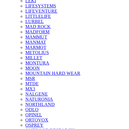
LEKI
LIFESYSTEMS
LIFEVENTURE
LITTLELIFE
LURBEL
MAD ROCK
MADFORM
MAMMUT
MANMAT
MARMOT
METOLIUS
MILLET
MONTURA
MOON
MOUNTAIN HARD WEAR
MSR
MTDE
MX3
NALGENE
NATURONIA
NORTHLAND
ODLO
OPINEL
ORTOVOX
OSPREY