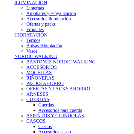
ILUMINACIÓN
Linternas
Auxiliares y senyalizacion
Accesorios Iluminación
Ofertas y packs
Frontales
HIDRATACIÓN
Termos
Bolsas Hidratación
Vasos
NORDIC WALKING
BASTONES NORDIC WALKING
ACCESORIOS
MOCHILAS
RIÑONERAS
PACKS AHORRO
OFERTAS Y PACKS AHORRO
ARNESES
CUERDAS
Cuerdas
Accesorios para cuerda
ASIENTOS Y GUINDOLAS
CASCOS
Cascos
Accesorios casco