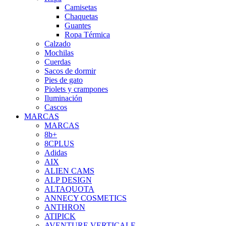
Camisetas
Chaquetas
Guantes
Ropa Térmica
Calzado
Mochilas
Cuerdas
Sacos de dormir
Pies de gato
Piolets y crampones
Iluminación
Cascos
MARCAS
MARCAS
8b+
8CPLUS
Adidas
AIX
ALIEN CAMS
ALP DESIGN
ALTAQUOTA
ANNECY COSMETICS
ANTHRON
ATIPICK
AVENTURE VERTICALE