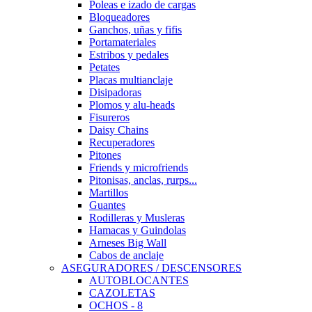
Poleas e izado de cargas
Bloqueadores
Ganchos, uñas y fifis
Portamateriales
Estribos y pedales
Petates
Placas multianclaje
Disipadoras
Plomos y alu-heads
Fisureros
Daisy Chains
Recuperadores
Pitones
Friends y microfriends
Pitonisas, anclas, rurps...
Martillos
Guantes
Rodilleras y Musleras
Hamacas y Guindolas
Arneses Big Wall
Cabos de anclaje
ASEGURADORES / DESCENSORES
AUTOBLOCANTES
CAZOLETAS
OCHOS - 8