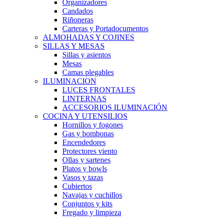
Organizadores
Candados
Riñoneras
Carteras y Portadocumentos
ALMOHADAS Y COJINES
SILLAS Y MESAS
Sillas y asientos
Mesas
Camas plegables
ILUMINACION
LUCES FRONTALES
LINTERNAS
ACCESORIOS ILUMINACIÓN
COCINA Y UTENSILIOS
Hornillos y fogones
Gas y bombonas
Encendedores
Protectores viento
Ollas y sartenes
Platos y bowls
Vasos y tazas
Cubiertos
Navajas y cuchillos
Conjuntos y kits
Fregado y limpieza