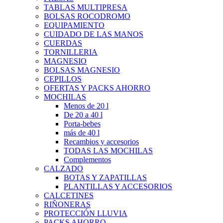
TABLAS MULTIPRESA
BOLSAS ROCODROMO
EQUIPAMIENTO
CUIDADO DE LAS MANOS
CUERDAS
TORNILLERIA
MAGNESIO
BOLSAS MAGNESIO
CEPILLOS
OFERTAS Y PACKS AHORRO
MOCHILAS
Menos de 20 l
De 20 a 40 l
Porta-bebes
más de 40 l
Recambios y accesorios
TODAS LAS MOCHILAS
Complementos
CALZADO
BOTAS Y ZAPATILLAS
PLANTILLAS Y ACCESORIOS
CALCETINES
RIÑONERAS
PROTECCIÓN LLUVIA
PACKS AHORRO