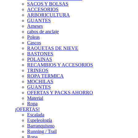
SACOS Y BOLSAS
ACCESORIOS
ARBORICULTURA
GUANTES
Arneses
cabos de anclaje
Poleas
Cascos
RAQUETAS DE NIEVE
BASTONES
POLAINAS
RECAMBIOS Y ACCESORIOS
TRINEOS
ROPA TERMICA
MOCHILAS
GUANTES
OFERTAS Y PACKS AHORRO
Material
Ropa
¡OFERTAS!
Escalada
Espeleología
Barranquismo
Running / Trail
Ropa