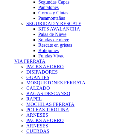
Segundas Capas
Pantalones
Gorros y Cintas
Pasamontañas
SEGURIDAD Y RESCATE
KITS AVALANCHA
Palas de Nieve
Sondas de nieve
Rescate en grietas
Botiquines
Fundas Vivac
VIA FERRATA
PACKS AHORRO
DISIPADORES
GUANTES
MOSQUETONES FERRATA
CALZADO
BAGAS DESCANSO
RAPEL
MOCHILAS FERRATA
POLEAS TIROLINA
ARNESES
PACKS AHORRO
ARNESES
CUERDAS