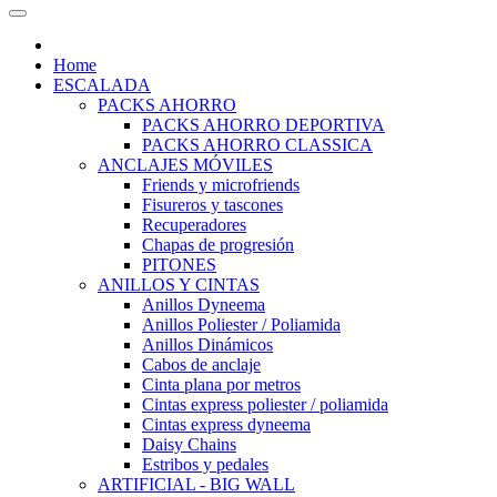
Home
ESCALADA
PACKS AHORRO
PACKS AHORRO DEPORTIVA
PACKS AHORRO CLASSICA
ANCLAJES MÓVILES
Friends y microfriends
Fisureros y tascones
Recuperadores
Chapas de progresión
PITONES
ANILLOS Y CINTAS
Anillos Dyneema
Anillos Poliester / Poliamida
Anillos Dinámicos
Cabos de anclaje
Cinta plana por metros
Cintas express poliester / poliamida
Cintas express dyneema
Daisy Chains
Estribos y pedales
ARTIFICIAL - BIG WALL