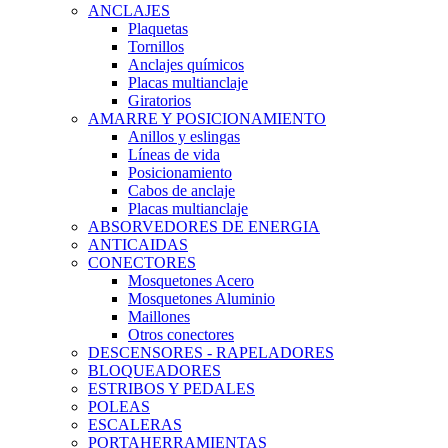
ANCLAJES
Plaquetas
Tornillos
Anclajes químicos
Placas multianclaje
Giratorios
AMARRE Y POSICIONAMIENTO
Anillos y eslingas
Líneas de vida
Posicionamiento
Cabos de anclaje
Placas multianclaje
ABSORVEDORES DE ENERGIA
ANTICAIDAS
CONECTORES
Mosquetones Acero
Mosquetones Aluminio
Maillones
Otros conectores
DESCENSORES - RAPELADORES
BLOQUEADORES
ESTRIBOS Y PEDALES
POLEAS
ESCALERAS
PORTAHERRAMIENTAS