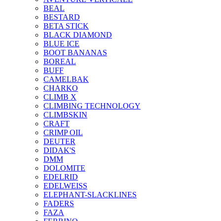
BEAL
BESTARD
BETA STICK
BLACK DIAMOND
BLUE ICE
BOOT BANANAS
BOREAL
BUFF
CAMELBAK
CHARKO
CLIMB X
CLIMBING TECHNOLOGY
CLIMBSKIN
CRAFT
CRIMP OIL
DEUTER
DIDAK'S
DMM
DOLOMITE
EDELRID
EDELWEISS
ELEPHANT-SLACKLINES
FADERS
FAZA