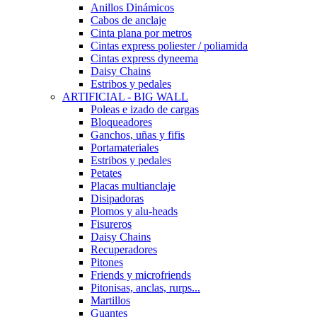
Anillos Dinámicos
Cabos de anclaje
Cinta plana por metros
Cintas express poliester / poliamida
Cintas express dyneema
Daisy Chains
Estribos y pedales
ARTIFICIAL - BIG WALL
Poleas e izado de cargas
Bloqueadores
Ganchos, uñas y fifis
Portamateriales
Estribos y pedales
Petates
Placas multianclaje
Disipadoras
Plomos y alu-heads
Fisureros
Daisy Chains
Recuperadores
Pitones
Friends y microfriends
Pitonisas, anclas, rurps...
Martillos
Guantes