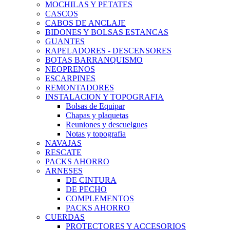
MOCHILAS Y PETATES
CASCOS
CABOS DE ANCLAJE
BIDONES Y BOLSAS ESTANCAS
GUANTES
RAPELADORES - DESCENSORES
BOTAS BARRANQUISMO
NEOPRENOS
ESCARPINES
REMONTADORES
INSTALACION Y TOPOGRAFIA
Bolsas de Equipar
Chapas y plaquetas
Reuniones y descuelgues
Notas y topografia
NAVAJAS
RESCATE
PACKS AHORRO
ARNESES
DE CINTURA
DE PECHO
COMPLEMENTOS
PACKS AHORRO
CUERDAS
PROTECTORES Y ACCESORIOS