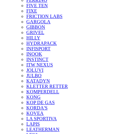
FERRINO
FIVE TEN
FIXE
FRICTION LABS
GARGOLA
GIBBON
GRIVEL
HILLY
HYDRAPACK
INFISPORT
INOOK
INSTINCT
ITW NEXUS
JOLUVI
JULBO
KATADYN
KLETTER RETTER
KOMPERDELL
KONG
KOP DE GAS
KORDA'S
KOVEA
LA SPORTIVA
LAPIS
LEATHERMAN