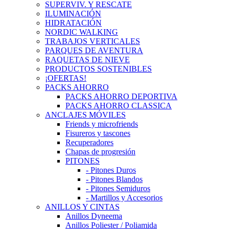
SUPERVIV. Y RESCATE
ILUMINACIÓN
HIDRATACIÓN
NORDIC WALKING
TRABAJOS VERTICALES
PARQUES DE AVENTURA
RAQUETAS DE NIEVE
PRODUCTOS SOSTENIBLES
¡OFERTAS!
PACKS AHORRO
PACKS AHORRO DEPORTIVA
PACKS AHORRO CLASSICA
ANCLAJES MÓVILES
Friends y microfriends
Fisureros y tascones
Recuperadores
Chapas de progresión
PITONES
- Pitones Duros
- Pitones Blandos
- Pitones Semiduros
- Martillos y Accesorios
ANILLOS Y CINTAS
Anillos Dyneema
Anillos Poliester / Poliamida