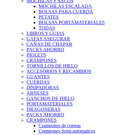
MOCHILAS Y SACOS
MOCHILAS ESCALADA
BOLSAS PARA CUERDA
PETATES
BOLSAS PORTAMATERIALES
TODAS
LIBROS Y GUIAS
GAFAS ASEGURAR
CAÑAS DE CHAPAR
PACKS AHORRO
PIOLETS
CRAMPONES
TORNILLOS DE HIELO
ACCESORIOS Y RECAMBIOS
GUANTES
CUERDAS
DISIPADORAS
ARNESES
GANCHOS DE HIELO
PORTAMATERIALES
DRAGONERAS
PACKS AHORRO
CRAMPONES
Crampones de correas
Crampones Semi-automaticos