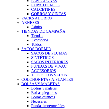
PANTALONES
ROPA TÉRMICA
CALCETINES
GORROS Y CINTAS
PACKS AHORRO
ARNESES
Adulto
TIENDAS DE CAMPAÑA
Tiendas
Accesorios
Toldos
SACOS DORMIR
SACOS DE PLUMAS
SINTÉTICOS
SACOS INTERIORES
FUNDAS DE VIVAC
ACCESORIOS
TODOS LOS SACOS
COLCHONETAS AISLANTES
BOLSAS Y MALETAS
Bolsas y maletas
Bolsas plegables
Bolsas estancas
Neceseres
Fundas impermeables