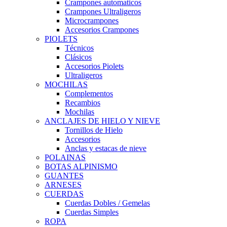
Crampones automaticos
Crampones Ultraligeros
Microcrampones
Accesorios Crampones
PIOLETS
Técnicos
Clásicos
Accesorios Piolets
Ultraligeros
MOCHILAS
Complementos
Recambios
Mochilas
ANCLAJES DE HIELO Y NIEVE
Tornillos de Hielo
Accesorios
Anclas y estacas de nieve
POLAINAS
BOTAS ALPINISMO
GUANTES
ARNESES
CUERDAS
Cuerdas Dobles / Gemelas
Cuerdas Simples
ROPA