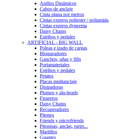
Anillos Dinámicos
Cabos de anclaje
Cinta plana por metros
Cintas express poliester / poliamida
Cintas express dyneema
Daisy Chains
Estribos y pedales
ARTIFICIAL - BIG WALL
Poleas e izado de cargas
Bloqueadores
Ganchos, uñas y fifis
Portamateriales
Estribos y pedales
Petates
Placas multianclaje
Disipadoras
Plomos y alu-heads
Fisureros
Daisy Chains
Recuperadores
Pitones
Friends y microfriends
Pitonisas, anclas, rurps...
Martillos
Guantes