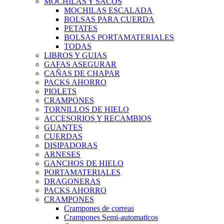
MOCHILAS Y SACOS
MOCHILAS ESCALADA
BOLSAS PARA CUERDA
PETATES
BOLSAS PORTAMATERIALES
TODAS
LIBROS Y GUIAS
GAFAS ASEGURAR
CAÑAS DE CHAPAR
PACKS AHORRO
PIOLETS
CRAMPONES
TORNILLOS DE HIELO
ACCESORIOS Y RECAMBIOS
GUANTES
CUERDAS
DISIPADORAS
ARNESES
GANCHOS DE HIELO
PORTAMATERIALES
DRAGONERAS
PACKS AHORRO
CRAMPONES
Crampones de correas
Crampones Semi-automaticos