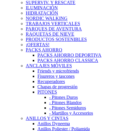
SUPERVIV. Y RESCATE
ILUMINACIÓN
HIDRATACIÓN
NORDIC WALKING
TRABAJOS VERTICALES
PARQUES DE AVENTURA
RAQUETAS DE NIEVE
PRODUCTOS SOSTENIBLES
¡OFERTAS!
PACKS AHORRO
PACKS AHORRO DEPORTIVA
PACKS AHORRO CLASSICA
ANCLAJES MÓVILES
Friends y microfriends
Fisureros y tascones
Recuperadores
Chapas de progresión
PITONES
- Pitones Duros
- Pitones Blandos
- Pitones Semiduros
- Martillos y Accesorios
ANILLOS Y CINTAS
Anillos Dyneema
Anillos Poliester / Poliamida