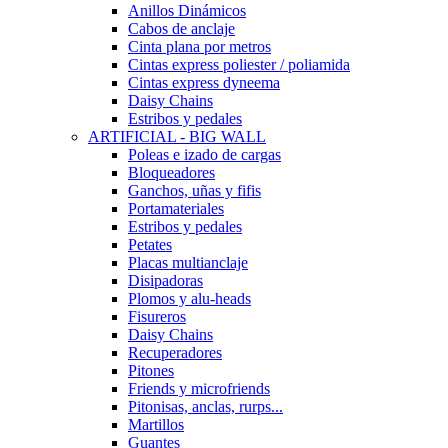
Anillos Dinámicos
Cabos de anclaje
Cinta plana por metros
Cintas express poliester / poliamida
Cintas express dyneema
Daisy Chains
Estribos y pedales
ARTIFICIAL - BIG WALL
Poleas e izado de cargas
Bloqueadores
Ganchos, uñas y fifis
Portamateriales
Estribos y pedales
Petates
Placas multianclaje
Disipadoras
Plomos y alu-heads
Fisureros
Daisy Chains
Recuperadores
Pitones
Friends y microfriends
Pitonisas, anclas, rurps...
Martillos
Guantes