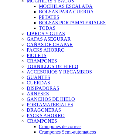
MOCHILAS Y SACOS
MOCHILAS ESCALADA
BOLSAS PARA CUERDA
PETATES
BOLSAS PORTAMATERIALES
TODAS
LIBROS Y GUIAS
GAFAS ASEGURAR
CAÑAS DE CHAPAR
PACKS AHORRO
PIOLETS
CRAMPONES
TORNILLOS DE HIELO
ACCESORIOS Y RECAMBIOS
GUANTES
CUERDAS
DISIPADORAS
ARNESES
GANCHOS DE HIELO
PORTAMATERIALES
DRAGONERAS
PACKS AHORRO
CRAMPONES
Crampones de correas
Crampones Semi-automaticos