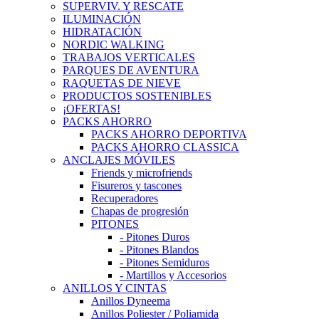
SUPERVIV. Y RESCATE
ILUMINACIÓN
HIDRATACIÓN
NORDIC WALKING
TRABAJOS VERTICALES
PARQUES DE AVENTURA
RAQUETAS DE NIEVE
PRODUCTOS SOSTENIBLES
¡OFERTAS!
PACKS AHORRO
PACKS AHORRO DEPORTIVA
PACKS AHORRO CLASSICA
ANCLAJES MÓVILES
Friends y microfriends
Fisureros y tascones
Recuperadores
Chapas de progresión
PITONES
- Pitones Duros
- Pitones Blandos
- Pitones Semiduros
- Martillos y Accesorios
ANILLOS Y CINTAS
Anillos Dyneema
Anillos Poliester / Poliamida