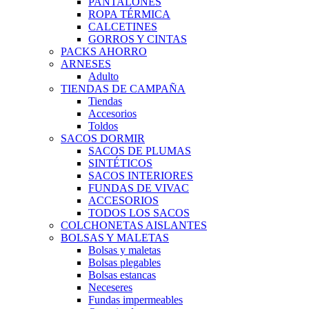
PANTALONES
ROPA TÉRMICA
CALCETINES
GORROS Y CINTAS
PACKS AHORRO
ARNESES
Adulto
TIENDAS DE CAMPAÑA
Tiendas
Accesorios
Toldos
SACOS DORMIR
SACOS DE PLUMAS
SINTÉTICOS
SACOS INTERIORES
FUNDAS DE VIVAC
ACCESORIOS
TODOS LOS SACOS
COLCHONETAS AISLANTES
BOLSAS Y MALETAS
Bolsas y maletas
Bolsas plegables
Bolsas estancas
Neceseres
Fundas impermeables