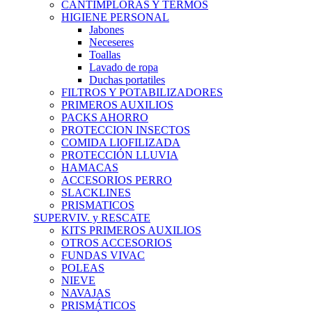
CANTIMPLORAS Y TERMOS
HIGIENE PERSONAL
Jabones
Neceseres
Toallas
Lavado de ropa
Duchas portatiles
FILTROS Y POTABILIZADORES
PRIMEROS AUXILIOS
PACKS AHORRO
PROTECCION INSECTOS
COMIDA LIOFILIZADA
PROTECCIÓN LLUVIA
HAMACAS
ACCESORIOS PERRO
SLACKLINES
PRISMATICOS
SUPERVIV. y RESCATE
KITS PRIMEROS AUXILIOS
OTROS ACCESORIOS
FUNDAS VIVAC
POLEAS
NIEVE
NAVAJAS
PRISMÁTICOS