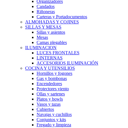
Organizadores
Candados
Riñoneras
Carteras y Portadocumentos
ALMOHADAS Y COJINES
SILLAS Y MESAS
Sillas y asientos
Mesas
Camas plegables
ILUMINACION
LUCES FRONTALES
LINTERNAS
ACCESORIOS ILUMINACIÓN
COCINA Y UTENSILIOS
Hornillos y fogones
Gas y bombonas
Encendedores
Protectores viento
Ollas y sartenes
Platos y bowls
Vasos y tazas
Cubiertos
Navajas y cuchillos
Conjuntos y kits
Fregado y limpieza