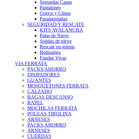
Segundas Capas
Pantalones
Gorros y Cintas
Pasamontañas
SEGURIDAD Y RESCATE
KITS AVALANCHA
Palas de Nieve
Sondas de nieve
Rescate en grietas
Botiquines
Fundas Vivac
VIA FERRATA
PACKS AHORRO
DISIPADORES
GUANTES
MOSQUETONES FERRATA
CALZADO
BAGAS DESCANSO
RAPEL
MOCHILAS FERRATA
POLEAS TIROLINA
ARNESES
PACKS AHORRO
ARNESES
CUERDAS