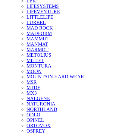
LEKI
LIFESYSTEMS
LIFEVENTURE
LITTLELIFE
LURBEL
MAD ROCK
MADFORM
MAMMUT
MANMAT
MARMOT
METOLIUS
MILLET
MONTURA
MOON
MOUNTAIN HARD WEAR
MSR
MTDE
MX3
NALGENE
NATURONIA
NORTHLAND
ODLO
OPINEL
ORTOVOX
OSPREY