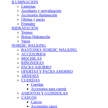
ILUMINACIÓN
Linternas
Auxiliares y senyalizacion
Accesorios Iluminación
Ofertas y packs
Frontales
HIDRATACIÓN
Termos
Bolsas Hidratación
Vasos
NORDIC WALKING
BASTONES NORDIC WALKING
ACCESORIOS
MOCHILAS
RIÑONERAS
PACKS AHORRO
OFERTAS Y PACKS AHORRO
ARNESES
CUERDAS
Cuerdas
Accesorios para cuerda
ASIENTOS Y GUINDOLAS
CASCOS
Cascos
Accesorios casco