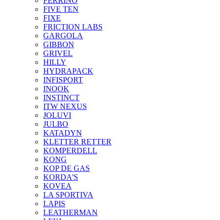
FERRINO
FIVE TEN
FIXE
FRICTION LABS
GARGOLA
GIBBON
GRIVEL
HILLY
HYDRAPACK
INFISPORT
INOOK
INSTINCT
ITW NEXUS
JOLUVI
JULBO
KATADYN
KLETTER RETTER
KOMPERDELL
KONG
KOP DE GAS
KORDA'S
KOVEA
LA SPORTIVA
LAPIS
LEATHERMAN