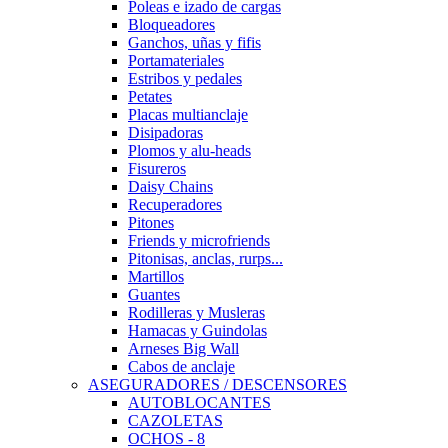
Poleas e izado de cargas
Bloqueadores
Ganchos, uñas y fifis
Portamateriales
Estribos y pedales
Petates
Placas multianclaje
Disipadoras
Plomos y alu-heads
Fisureros
Daisy Chains
Recuperadores
Pitones
Friends y microfriends
Pitonisas, anclas, rurps...
Martillos
Guantes
Rodilleras y Musleras
Hamacas y Guindolas
Arneses Big Wall
Cabos de anclaje
ASEGURADORES / DESCENSORES
AUTOBLOCANTES
CAZOLETAS
OCHOS - 8