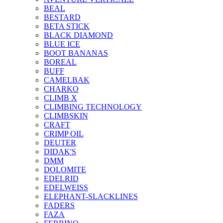
BEAL
BESTARD
BETA STICK
BLACK DIAMOND
BLUE ICE
BOOT BANANAS
BOREAL
BUFF
CAMELBAK
CHARKO
CLIMB X
CLIMBING TECHNOLOGY
CLIMBSKIN
CRAFT
CRIMP OIL
DEUTER
DIDAK'S
DMM
DOLOMITE
EDELRID
EDELWEISS
ELEPHANT-SLACKLINES
FADERS
FAZA