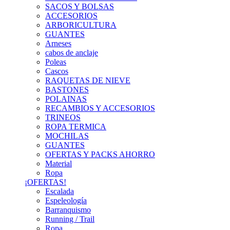
SACOS Y BOLSAS
ACCESORIOS
ARBORICULTURA
GUANTES
Arneses
cabos de anclaje
Poleas
Cascos
RAQUETAS DE NIEVE
BASTONES
POLAINAS
RECAMBIOS Y ACCESORIOS
TRINEOS
ROPA TERMICA
MOCHILAS
GUANTES
OFERTAS Y PACKS AHORRO
Material
Ropa
¡OFERTAS!
Escalada
Espeleología
Barranquismo
Running / Trail
Ropa