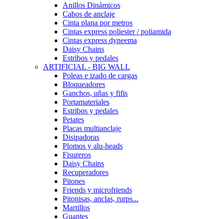
Anillos Dinámicos
Cabos de anclaje
Cinta plana por metros
Cintas express poliester / poliamida
Cintas express dyneema
Daisy Chains
Estribos y pedales
ARTIFICIAL - BIG WALL
Poleas e izado de cargas
Bloqueadores
Ganchos, uñas y fifis
Portamateriales
Estribos y pedales
Petates
Placas multianclaje
Disipadoras
Plomos y alu-heads
Fisureros
Daisy Chains
Recuperadores
Pitones
Friends y microfriends
Pitonisas, anclas, rurps...
Martillos
Guantes