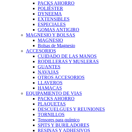
PACKS AHORRO
POLIÉSTER
DYNEEMA
EXTENSIBLES
ESPECIALES
GOMAS ANTIGIRO
MAGNESIO Y BOLSAS
MAGNESIO
Bolsas de Magnesio
ACCESORIOS
CUIDADO DE LAS MANOS
RODILLERAS Y MUSLERAS
GUANTES
NAVAJAS
OTROS ACCESORIOS
LLAVEROS
HAMACAS
EQUIPAMIENTO DE VIAS
PACKS AHORRO
PLAQUETAS
DESCUELGUES Y REUNIONES
TORNILLOS
Tensores para químico
SPITS Y BURILADORES
RESINAS Y ADHESIVOS