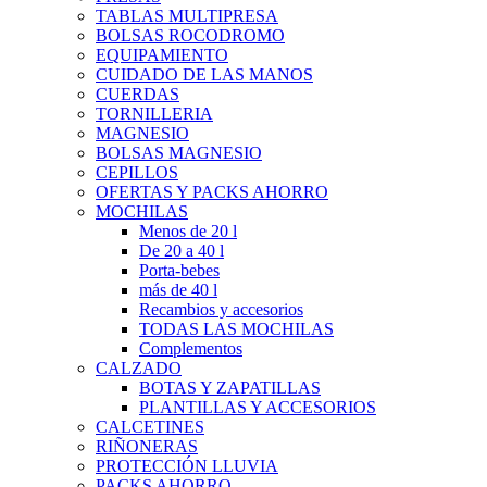
TABLAS MULTIPRESA
BOLSAS ROCODROMO
EQUIPAMIENTO
CUIDADO DE LAS MANOS
CUERDAS
TORNILLERIA
MAGNESIO
BOLSAS MAGNESIO
CEPILLOS
OFERTAS Y PACKS AHORRO
MOCHILAS
Menos de 20 l
De 20 a 40 l
Porta-bebes
más de 40 l
Recambios y accesorios
TODAS LAS MOCHILAS
Complementos
CALZADO
BOTAS Y ZAPATILLAS
PLANTILLAS Y ACCESORIOS
CALCETINES
RIÑONERAS
PROTECCIÓN LLUVIA
PACKS AHORRO