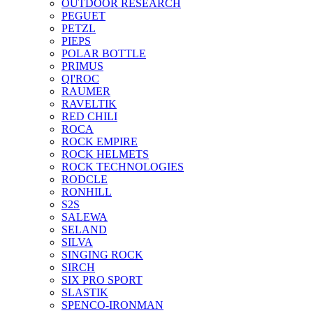
OUTDOOR RESEARCH
PEGUET
PETZL
PIEPS
POLAR BOTTLE
PRIMUS
QI'ROC
RAUMER
RAVELTIK
RED CHILI
ROCA
ROCK EMPIRE
ROCK HELMETS
ROCK TECHNOLOGIES
RODCLE
RONHILL
S2S
SALEWA
SELAND
SILVA
SINGING ROCK
SIRCH
SIX PRO SPORT
SLASTIK
SPENCO-IRONMAN