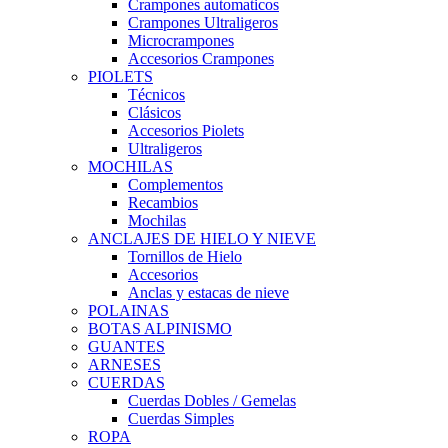
Crampones automaticos
Crampones Ultraligeros
Microcrampones
Accesorios Crampones
PIOLETS
Técnicos
Clásicos
Accesorios Piolets
Ultraligeros
MOCHILAS
Complementos
Recambios
Mochilas
ANCLAJES DE HIELO Y NIEVE
Tornillos de Hielo
Accesorios
Anclas y estacas de nieve
POLAINAS
BOTAS ALPINISMO
GUANTES
ARNESES
CUERDAS
Cuerdas Dobles / Gemelas
Cuerdas Simples
ROPA