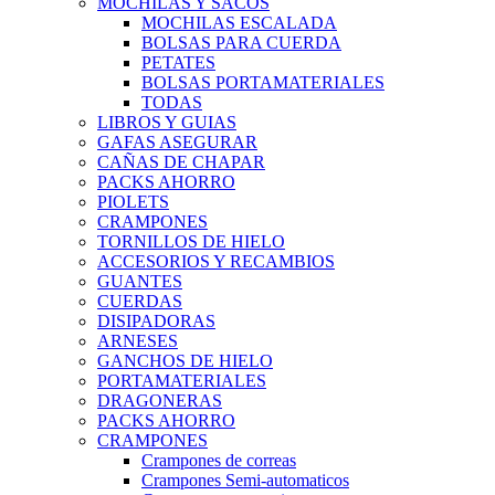
MOCHILAS Y SACOS
MOCHILAS ESCALADA
BOLSAS PARA CUERDA
PETATES
BOLSAS PORTAMATERIALES
TODAS
LIBROS Y GUIAS
GAFAS ASEGURAR
CAÑAS DE CHAPAR
PACKS AHORRO
PIOLETS
CRAMPONES
TORNILLOS DE HIELO
ACCESORIOS Y RECAMBIOS
GUANTES
CUERDAS
DISIPADORAS
ARNESES
GANCHOS DE HIELO
PORTAMATERIALES
DRAGONERAS
PACKS AHORRO
CRAMPONES
Crampones de correas
Crampones Semi-automaticos