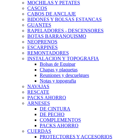
MOCHILAS Y PETATES
CASCOS
CABOS DE ANCLAJE
BIDONES Y BOLSAS ESTANCAS
GUANTES
RAPELADORES - DESCENSORES
BOTAS BARRANQUISMO
NEOPRENOS
ESCARPINES
REMONTADORES
INSTALACION Y TOPOGRAFIA
Bolsas de Equipar
Chapas y plaquetas
Reuniones y descuelgues
Notas y topografia
NAVAJAS
RESCATE
PACKS AHORRO
ARNESES
DE CINTURA
DE PECHO
COMPLEMENTOS
PACKS AHORRO
CUERDAS
PROTECTORES Y ACCESORIOS