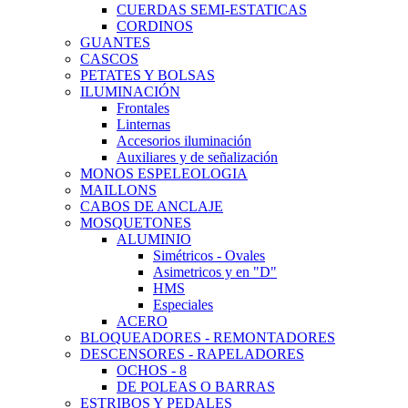
CUERDAS SEMI-ESTATICAS
CORDINOS
GUANTES
CASCOS
PETATES Y BOLSAS
ILUMINACIÓN
Frontales
Linternas
Accesorios iluminación
Auxiliares y de señalización
MONOS ESPELEOLOGIA
MAILLONS
CABOS DE ANCLAJE
MOSQUETONES
ALUMINIO
Simétricos - Ovales
Asimetricos y en "D"
HMS
Especiales
ACERO
BLOQUEADORES - REMONTADORES
DESCENSORES - RAPELADORES
OCHOS - 8
DE POLEAS O BARRAS
ESTRIBOS Y PEDALES