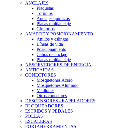
ANCLAJES
Plaquetas
Tornillos
Anclajes químicos
Placas multianclaje
Giratorios
AMARRE Y POSICIONAMIENTO
Anillos y eslingas
Líneas de vida
Posicionamiento
Cabos de anclaje
Placas multianclaje
ABSORVEDORES DE ENERGIA
ANTICAIDAS
CONECTORES
Mosquetones Acero
Mosquetones Aluminio
Maillones
Otros conectores
DESCENSORES - RAPELADORES
BLOQUEADORES
ESTRIBOS Y PEDALES
POLEAS
ESCALERAS
PORTAHERRAMIENTAS