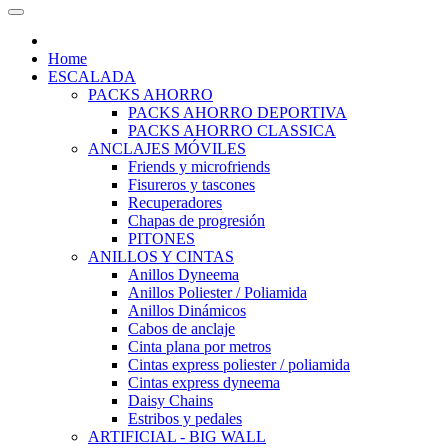
Home
ESCALADA
PACKS AHORRO
PACKS AHORRO DEPORTIVA
PACKS AHORRO CLASSICA
ANCLAJES MÓVILES
Friends y microfriends
Fisureros y tascones
Recuperadores
Chapas de progresión
PITONES
ANILLOS Y CINTAS
Anillos Dyneema
Anillos Poliester / Poliamida
Anillos Dinámicos
Cabos de anclaje
Cinta plana por metros
Cintas express poliester / poliamida
Cintas express dyneema
Daisy Chains
Estribos y pedales
ARTIFICIAL - BIG WALL