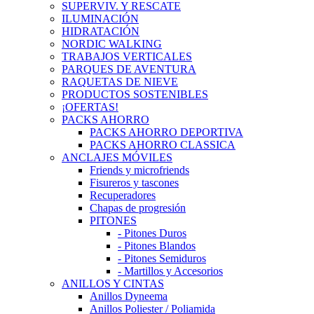
SUPERVIV. Y RESCATE
ILUMINACIÓN
HIDRATACIÓN
NORDIC WALKING
TRABAJOS VERTICALES
PARQUES DE AVENTURA
RAQUETAS DE NIEVE
PRODUCTOS SOSTENIBLES
¡OFERTAS!
PACKS AHORRO
PACKS AHORRO DEPORTIVA
PACKS AHORRO CLASSICA
ANCLAJES MÓVILES
Friends y microfriends
Fisureros y tascones
Recuperadores
Chapas de progresión
PITONES
- Pitones Duros
- Pitones Blandos
- Pitones Semiduros
- Martillos y Accesorios
ANILLOS Y CINTAS
Anillos Dyneema
Anillos Poliester / Poliamida