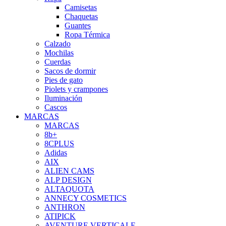
Camisetas
Chaquetas
Guantes
Ropa Térmica
Calzado
Mochilas
Cuerdas
Sacos de dormir
Pies de gato
Piolets y crampones
Iluminación
Cascos
MARCAS
MARCAS
8b+
8CPLUS
Adidas
AIX
ALIEN CAMS
ALP DESIGN
ALTAQUOTA
ANNECY COSMETICS
ANTHRON
ATIPICK
AVENTURE VERTICALE