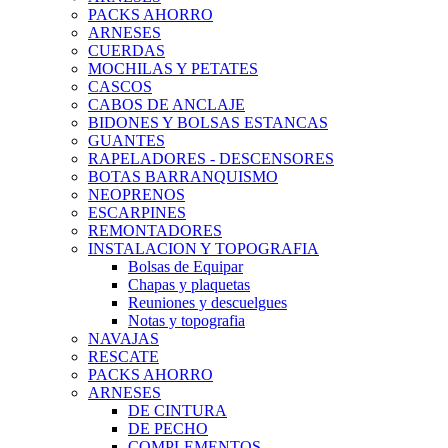
PACKS AHORRO
ARNESES
CUERDAS
MOCHILAS Y PETATES
CASCOS
CABOS DE ANCLAJE
BIDONES Y BOLSAS ESTANCAS
GUANTES
RAPELADORES - DESCENSORES
BOTAS BARRANQUISMO
NEOPRENOS
ESCARPINES
REMONTADORES
INSTALACION Y TOPOGRAFIA
Bolsas de Equipar
Chapas y plaquetas
Reuniones y descuelgues
Notas y topografia
NAVAJAS
RESCATE
PACKS AHORRO
ARNESES
DE CINTURA
DE PECHO
COMPLEMENTOS