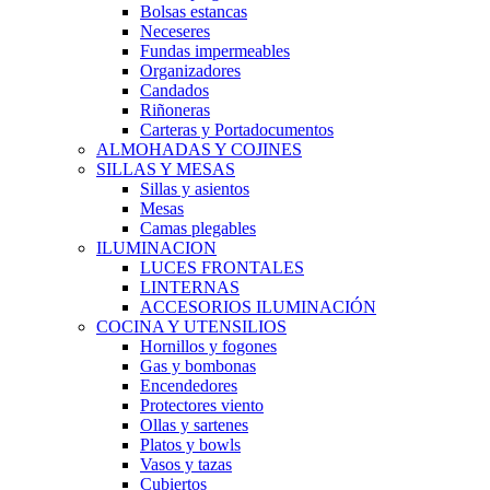
Bolsas estancas
Neceseres
Fundas impermeables
Organizadores
Candados
Riñoneras
Carteras y Portadocumentos
ALMOHADAS Y COJINES
SILLAS Y MESAS
Sillas y asientos
Mesas
Camas plegables
ILUMINACION
LUCES FRONTALES
LINTERNAS
ACCESORIOS ILUMINACIÓN
COCINA Y UTENSILIOS
Hornillos y fogones
Gas y bombonas
Encendedores
Protectores viento
Ollas y sartenes
Platos y bowls
Vasos y tazas
Cubiertos