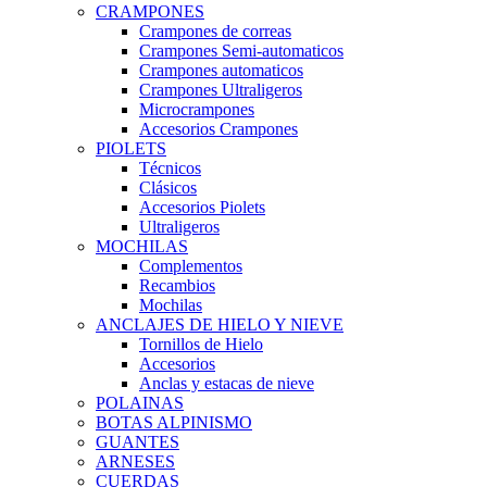
CRAMPONES
Crampones de correas
Crampones Semi-automaticos
Crampones automaticos
Crampones Ultraligeros
Microcrampones
Accesorios Crampones
PIOLETS
Técnicos
Clásicos
Accesorios Piolets
Ultraligeros
MOCHILAS
Complementos
Recambios
Mochilas
ANCLAJES DE HIELO Y NIEVE
Tornillos de Hielo
Accesorios
Anclas y estacas de nieve
POLAINAS
BOTAS ALPINISMO
GUANTES
ARNESES
CUERDAS