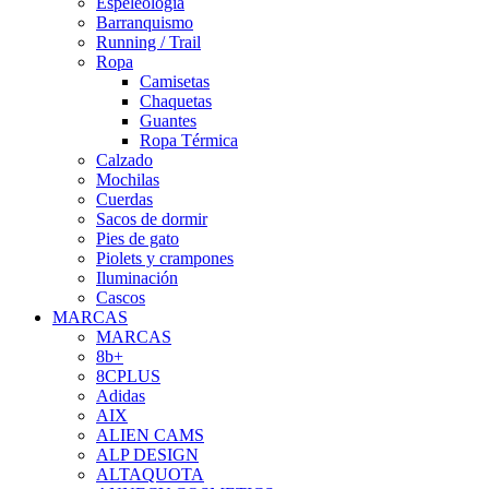
Espeleología
Barranquismo
Running / Trail
Ropa
Camisetas
Chaquetas
Guantes
Ropa Térmica
Calzado
Mochilas
Cuerdas
Sacos de dormir
Pies de gato
Piolets y crampones
Iluminación
Cascos
MARCAS
MARCAS
8b+
8CPLUS
Adidas
AIX
ALIEN CAMS
ALP DESIGN
ALTAQUOTA