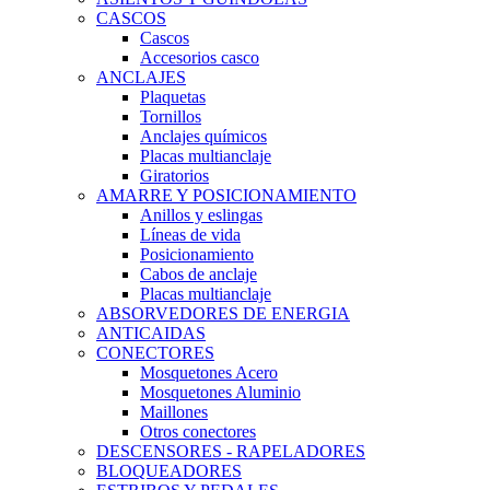
CASCOS
Cascos
Accesorios casco
ANCLAJES
Plaquetas
Tornillos
Anclajes químicos
Placas multianclaje
Giratorios
AMARRE Y POSICIONAMIENTO
Anillos y eslingas
Líneas de vida
Posicionamiento
Cabos de anclaje
Placas multianclaje
ABSORVEDORES DE ENERGIA
ANTICAIDAS
CONECTORES
Mosquetones Acero
Mosquetones Aluminio
Maillones
Otros conectores
DESCENSORES - RAPELADORES
BLOQUEADORES