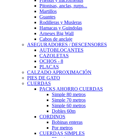
Friends y microfriends
Pitonisas, anclas, rurps...
Martillos
Guantes
Rodilleras y Musleras
Hamacas y Guindolas
Arneses Big Wall
Cabos de anclaje
ASEGURADORES / DESCENSORES
AUTOBLOCANTES
CAZOLETAS
OCHOS - 8
PLACAS
CALZADO APROXIMACIÓN
PIES DE GATO
CUERDAS
PACKS AHORRO CUERDAS
Simple 80 metros
Simple 70 metros
Simple 60 metros
Dobles 60m
CORDINOS
Bobinas enteras
Por metros
CUERDAS SIMPLES