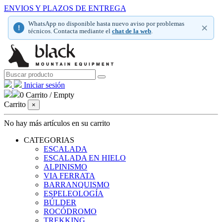
ENVIOS Y PLAZOS DE ENTREGA
WhatsApp no disponible hasta nuevo aviso por problemas
×
!
técnicos. Contacta mediante el
chat de la web
.
Iniciar sesión
0
Carrito
/
Empty
Carrito
×
No hay más artículos en su carrito
CATEGORIAS
ESCALADA
ESCALADA EN HIELO
ALPINISMO
VIA FERRATA
BARRANQUISMO
ESPELEOLOGÍA
BÚLDER
ROCÓDROMO
TREKKING