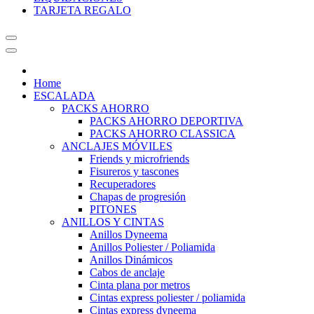
TARJETA REGALO
Home
ESCALADA
PACKS AHORRO
PACKS AHORRO DEPORTIVA
PACKS AHORRO CLASSICA
ANCLAJES MÓVILES
Friends y microfriends
Fisureros y tascones
Recuperadores
Chapas de progresión
PITONES
ANILLOS Y CINTAS
Anillos Dyneema
Anillos Poliester / Poliamida
Anillos Dinámicos
Cabos de anclaje
Cinta plana por metros
Cintas express poliester / poliamida
Cintas express dyneema