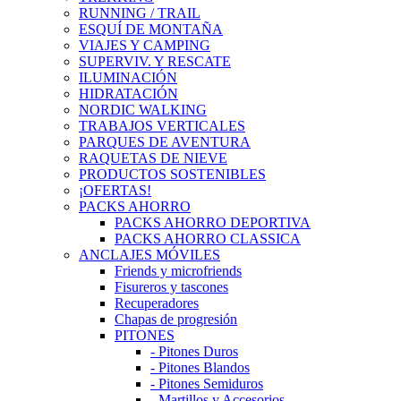
RUNNING / TRAIL
ESQUÍ DE MONTAÑA
VIAJES Y CAMPING
SUPERVIV. Y RESCATE
ILUMINACIÓN
HIDRATACIÓN
NORDIC WALKING
TRABAJOS VERTICALES
PARQUES DE AVENTURA
RAQUETAS DE NIEVE
PRODUCTOS SOSTENIBLES
¡OFERTAS!
PACKS AHORRO
PACKS AHORRO DEPORTIVA
PACKS AHORRO CLASSICA
ANCLAJES MÓVILES
Friends y microfriends
Fisureros y tascones
Recuperadores
Chapas de progresión
PITONES
- Pitones Duros
- Pitones Blandos
- Pitones Semiduros
- Martillos y Accesorios