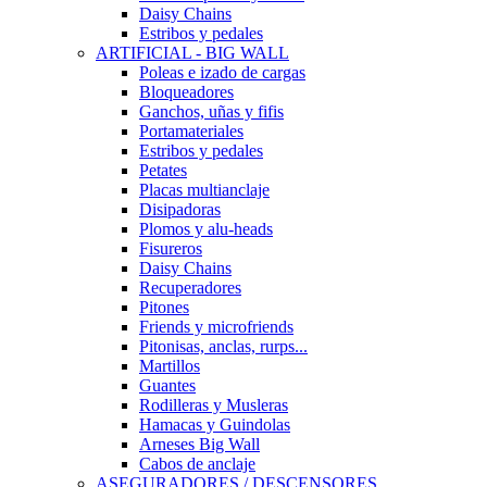
Daisy Chains
Estribos y pedales
ARTIFICIAL - BIG WALL
Poleas e izado de cargas
Bloqueadores
Ganchos, uñas y fifis
Portamateriales
Estribos y pedales
Petates
Placas multianclaje
Disipadoras
Plomos y alu-heads
Fisureros
Daisy Chains
Recuperadores
Pitones
Friends y microfriends
Pitonisas, anclas, rurps...
Martillos
Guantes
Rodilleras y Musleras
Hamacas y Guindolas
Arneses Big Wall
Cabos de anclaje
ASEGURADORES / DESCENSORES