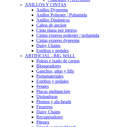
ANILLOS Y CINTAS
Anillos Dyneema
Anillos Poliester / Poliamida
Anillos Dinámicos
Cabos de anclaje
Cinta plana por metros
Cintas express poliester / poliamida
Cintas express dyneema
Daisy Chains
Estribos y pedales
ARTIFICIAL - BIG WALL
Poleas e izado de cargas
Bloqueadores
Ganchos, uñas y fifis
Portamateriales
Estribos y pedales
Petates
Placas multianclaje
Disipadoras
Plomos y alu-heads
Fisureros
Daisy Chains
Recuperadores
Pitones