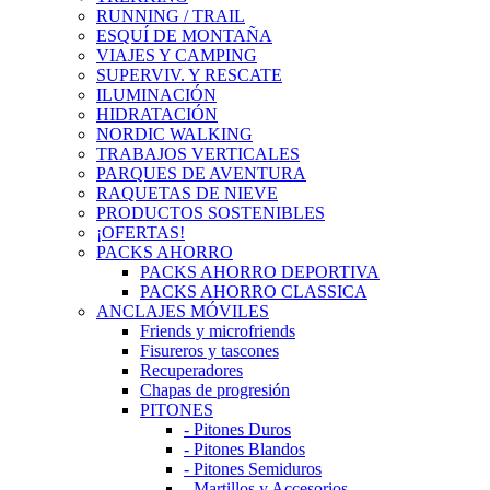
RUNNING / TRAIL
ESQUÍ DE MONTAÑA
VIAJES Y CAMPING
SUPERVIV. Y RESCATE
ILUMINACIÓN
HIDRATACIÓN
NORDIC WALKING
TRABAJOS VERTICALES
PARQUES DE AVENTURA
RAQUETAS DE NIEVE
PRODUCTOS SOSTENIBLES
¡OFERTAS!
PACKS AHORRO
PACKS AHORRO DEPORTIVA
PACKS AHORRO CLASSICA
ANCLAJES MÓVILES
Friends y microfriends
Fisureros y tascones
Recuperadores
Chapas de progresión
PITONES
- Pitones Duros
- Pitones Blandos
- Pitones Semiduros
- Martillos y Accesorios