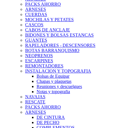
PACKS AHORRO
ARNESES
CUERDAS
MOCHILAS Y PETATES
CASCOS
CABOS DE ANCLAJE
BIDONES Y BOLSAS ESTANCAS
GUANTES
RAPELADORES - DESCENSORES
BOTAS BARRANQUISMO
NEOPRENOS
ESCARPINES
REMONTADORES
INSTALACION Y TOPOGRAFIA
Bolsas de Equipar
Chapas y plaquetas
Reuniones y descuelgues
Notas y topografia
NAVAJAS
RESCATE
PACKS AHORRO
ARNESES
DE CINTURA
DE PECHO
COMPLEMENTOS