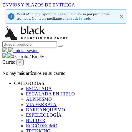
ENVIOS Y PLAZOS DE ENTREGA
WhatsApp no disponible hasta nuevo aviso por problemas
×
!
técnicos. Contacta mediante el
chat de la web
.
Iniciar sesión
0
Carrito
/
Empty
Carrito
×
No hay más artículos en su carrito
CATEGORIAS
ESCALADA
ESCALADA EN HIELO
ALPINISMO
VIA FERRATA
BARRANQUISMO
ESPELEOLOGÍA
BÚLDER
ROCÓDROMO
TREKKING