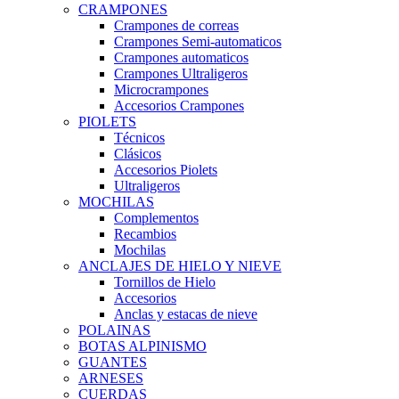
CRAMPONES
Crampones de correas
Crampones Semi-automaticos
Crampones automaticos
Crampones Ultraligeros
Microcrampones
Accesorios Crampones
PIOLETS
Técnicos
Clásicos
Accesorios Piolets
Ultraligeros
MOCHILAS
Complementos
Recambios
Mochilas
ANCLAJES DE HIELO Y NIEVE
Tornillos de Hielo
Accesorios
Anclas y estacas de nieve
POLAINAS
BOTAS ALPINISMO
GUANTES
ARNESES
CUERDAS