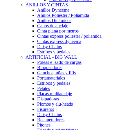
ANILLOS Y CINTAS
Anillos Dyneema
Anillos Poliester / Poliamida
Anillos Dinámicos
Cabos de anclaje
Cinta plana por metros
Cintas express poliester / poliamida
Cintas express dyneema
Daisy Chains
Estribos y pedales
ARTIFICIAL - BIG WALL
Poleas e izado de cargas
Bloqueadores
Ganchos, uñas y fifis
Portamateriales
Estribos y pedales
Petates
Placas multianclaje
Disipadoras
Plomos y alu-heads
Fisureros
Daisy Chains
Recuperadores
Pitones