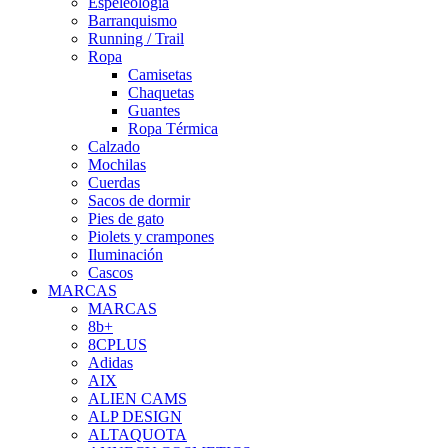
Espeleología
Barranquismo
Running / Trail
Ropa
Camisetas
Chaquetas
Guantes
Ropa Térmica
Calzado
Mochilas
Cuerdas
Sacos de dormir
Pies de gato
Piolets y crampones
Iluminación
Cascos
MARCAS
MARCAS
8b+
8CPLUS
Adidas
AIX
ALIEN CAMS
ALP DESIGN
ALTAQUOTA