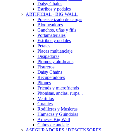
Daisy Chains
Estribos y pedales
ARTIFICIAL - BIG WALL
Poleas e izado de cargas
Bloqueadores
Ganchos, uñas y fifis
Portamateriales
Estribos y pedales
Petates
Placas multianclaje
Disipadoras
Plomos y alu-heads
Fisureros
Daisy Chains
Recuperadores
Pitones
Friends y microfriends
Pitonisas, anclas, rurps...
Martillos
Guantes
Rodilleras y Musleras
Hamacas y Guindolas
Arneses Big Wall
Cabos de anclaje
ASEGURADORES / DESCENSORES