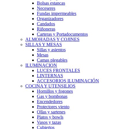
Bolsas estancas
Neceseres
Fundas impermeables
Organizadores
Candados
Riñoneras
Carteras y Portadocumentos
ALMOHADAS Y COJINES
SILLAS Y MESAS
Sillas y asientos
Mesas
Camas plegables
ILUMINACION
LUCES FRONTALES
LINTERNAS
ACCESORIOS ILUMINACIÓN
COCINA Y UTENSILIOS
Hornillos y fogones
Gas y bombonas
Encendedores
Protectores viento
Ollas y sartenes
Platos y bowls
Vasos y tazas
Cubiertos