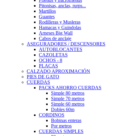
Friends y microfriends
Pitonisas, anclas, rurps...
Martillos
Guantes
Rodilleras y Musleras
Hamacas y Guindolas
Arneses Big Wall
Cabos de anclaje
ASEGURADORES / DESCENSORES
AUTOBLOCANTES
CAZOLETAS
OCHOS - 8
PLACAS
CALZADO APROXIMACIÓN
PIES DE GATO
CUERDAS
PACKS AHORRO CUERDAS
Simple 80 metros
Simple 70 metros
Simple 60 metros
Dobles 60m
CORDINOS
Bobinas enteras
Por metros
CUERDAS SIMPLES