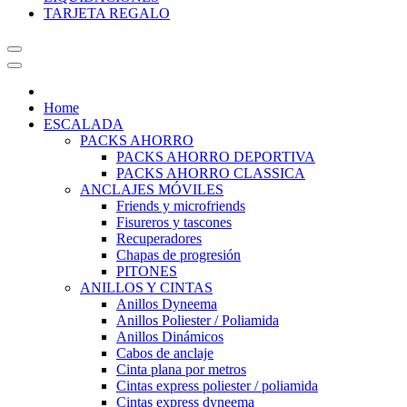
TARJETA REGALO
Home
ESCALADA
PACKS AHORRO
PACKS AHORRO DEPORTIVA
PACKS AHORRO CLASSICA
ANCLAJES MÓVILES
Friends y microfriends
Fisureros y tascones
Recuperadores
Chapas de progresión
PITONES
ANILLOS Y CINTAS
Anillos Dyneema
Anillos Poliester / Poliamida
Anillos Dinámicos
Cabos de anclaje
Cinta plana por metros
Cintas express poliester / poliamida
Cintas express dyneema