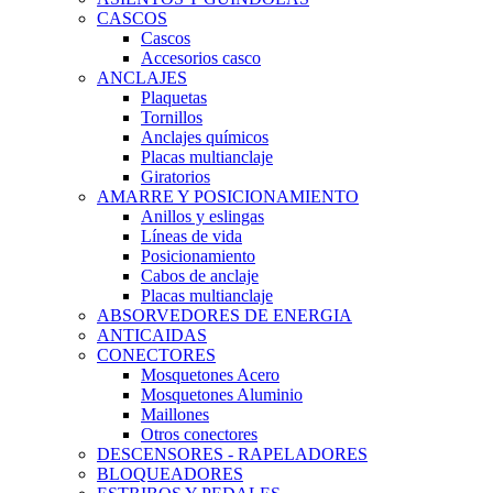
CASCOS
Cascos
Accesorios casco
ANCLAJES
Plaquetas
Tornillos
Anclajes químicos
Placas multianclaje
Giratorios
AMARRE Y POSICIONAMIENTO
Anillos y eslingas
Líneas de vida
Posicionamiento
Cabos de anclaje
Placas multianclaje
ABSORVEDORES DE ENERGIA
ANTICAIDAS
CONECTORES
Mosquetones Acero
Mosquetones Aluminio
Maillones
Otros conectores
DESCENSORES - RAPELADORES
BLOQUEADORES