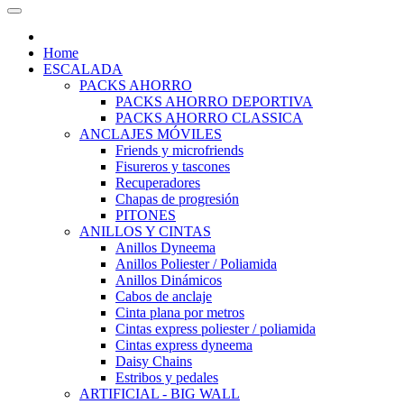
Home
ESCALADA
PACKS AHORRO
PACKS AHORRO DEPORTIVA
PACKS AHORRO CLASSICA
ANCLAJES MÓVILES
Friends y microfriends
Fisureros y tascones
Recuperadores
Chapas de progresión
PITONES
ANILLOS Y CINTAS
Anillos Dyneema
Anillos Poliester / Poliamida
Anillos Dinámicos
Cabos de anclaje
Cinta plana por metros
Cintas express poliester / poliamida
Cintas express dyneema
Daisy Chains
Estribos y pedales
ARTIFICIAL - BIG WALL