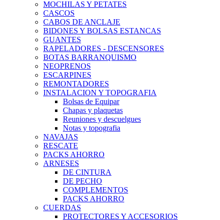
MOCHILAS Y PETATES
CASCOS
CABOS DE ANCLAJE
BIDONES Y BOLSAS ESTANCAS
GUANTES
RAPELADORES - DESCENSORES
BOTAS BARRANQUISMO
NEOPRENOS
ESCARPINES
REMONTADORES
INSTALACION Y TOPOGRAFIA
Bolsas de Equipar
Chapas y plaquetas
Reuniones y descuelgues
Notas y topografia
NAVAJAS
RESCATE
PACKS AHORRO
ARNESES
DE CINTURA
DE PECHO
COMPLEMENTOS
PACKS AHORRO
CUERDAS
PROTECTORES Y ACCESORIOS