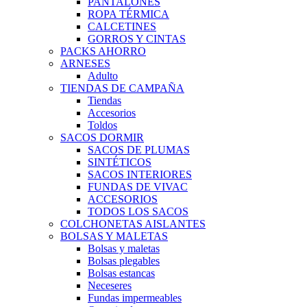
PANTALONES
ROPA TÉRMICA
CALCETINES
GORROS Y CINTAS
PACKS AHORRO
ARNESES
Adulto
TIENDAS DE CAMPAÑA
Tiendas
Accesorios
Toldos
SACOS DORMIR
SACOS DE PLUMAS
SINTÉTICOS
SACOS INTERIORES
FUNDAS DE VIVAC
ACCESORIOS
TODOS LOS SACOS
COLCHONETAS AISLANTES
BOLSAS Y MALETAS
Bolsas y maletas
Bolsas plegables
Bolsas estancas
Neceseres
Fundas impermeables