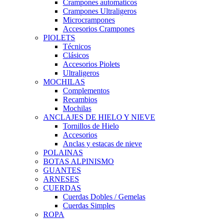
Crampones automaticos
Crampones Ultraligeros
Microcrampones
Accesorios Crampones
PIOLETS
Técnicos
Clásicos
Accesorios Piolets
Ultraligeros
MOCHILAS
Complementos
Recambios
Mochilas
ANCLAJES DE HIELO Y NIEVE
Tornillos de Hielo
Accesorios
Anclas y estacas de nieve
POLAINAS
BOTAS ALPINISMO
GUANTES
ARNESES
CUERDAS
Cuerdas Dobles / Gemelas
Cuerdas Simples
ROPA