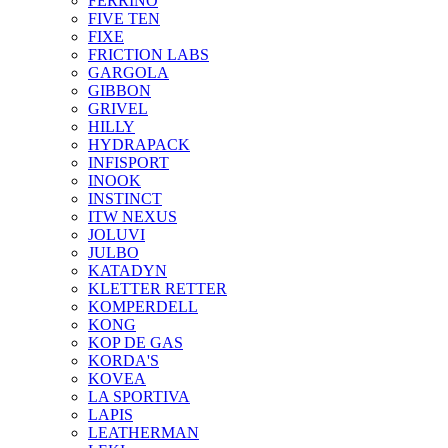
FERRINO
FIVE TEN
FIXE
FRICTION LABS
GARGOLA
GIBBON
GRIVEL
HILLY
HYDRAPACK
INFISPORT
INOOK
INSTINCT
ITW NEXUS
JOLUVI
JULBO
KATADYN
KLETTER RETTER
KOMPERDELL
KONG
KOP DE GAS
KORDA'S
KOVEA
LA SPORTIVA
LAPIS
LEATHERMAN