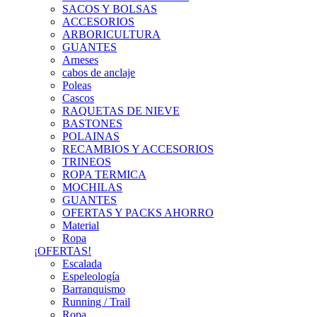
SACOS Y BOLSAS
ACCESORIOS
ARBORICULTURA
GUANTES
Arneses
cabos de anclaje
Poleas
Cascos
RAQUETAS DE NIEVE
BASTONES
POLAINAS
RECAMBIOS Y ACCESORIOS
TRINEOS
ROPA TERMICA
MOCHILAS
GUANTES
OFERTAS Y PACKS AHORRO
Material
Ropa
¡OFERTAS!
Escalada
Espeleología
Barranquismo
Running / Trail
Ropa