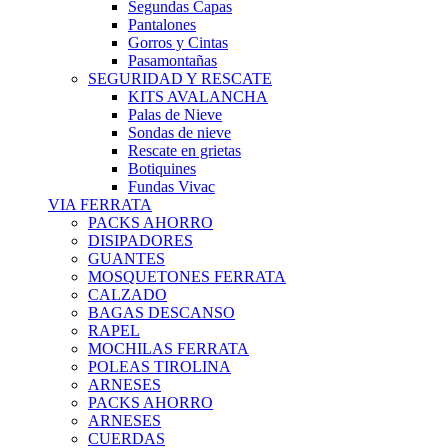
Segundas Capas
Pantalones
Gorros y Cintas
Pasamontañas
SEGURIDAD Y RESCATE
KITS AVALANCHA
Palas de Nieve
Sondas de nieve
Rescate en grietas
Botiquines
Fundas Vivac
VIA FERRATA
PACKS AHORRO
DISIPADORES
GUANTES
MOSQUETONES FERRATA
CALZADO
BAGAS DESCANSO
RAPEL
MOCHILAS FERRATA
POLEAS TIROLINA
ARNESES
PACKS AHORRO
ARNESES
CUERDAS