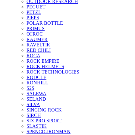
OUTDOOR RESEARCH
PEGUET
PETZL
PIEPS
POLAR BOTTLE
PRIMUS
QI'ROC
RAUMER
RAVELTIK
RED CHILI
ROCA
ROCK EMPIRE
ROCK HELMETS
ROCK TECHNOLOGIES
RODCLE
RONHILL
S2S
SALEWA
SELAND
SILVA
SINGING ROCK
SIRCH
SIX PRO SPORT
SLASTIK
SPENCO-IRONMAN