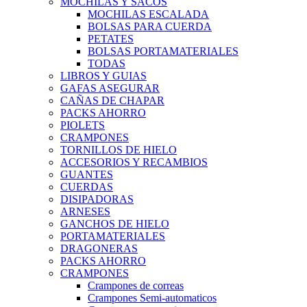
MOCHILAS Y SACOS
MOCHILAS ESCALADA
BOLSAS PARA CUERDA
PETATES
BOLSAS PORTAMATERIALES
TODAS
LIBROS Y GUIAS
GAFAS ASEGURAR
CAÑAS DE CHAPAR
PACKS AHORRO
PIOLETS
CRAMPONES
TORNILLOS DE HIELO
ACCESORIOS Y RECAMBIOS
GUANTES
CUERDAS
DISIPADORAS
ARNESES
GANCHOS DE HIELO
PORTAMATERIALES
DRAGONERAS
PACKS AHORRO
CRAMPONES
Crampones de correas
Crampones Semi-automaticos