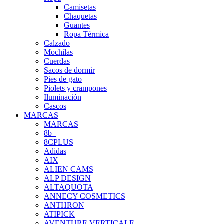
Camisetas
Chaquetas
Guantes
Ropa Térmica
Calzado
Mochilas
Cuerdas
Sacos de dormir
Pies de gato
Piolets y crampones
Iluminación
Cascos
MARCAS
MARCAS
8b+
8CPLUS
Adidas
AIX
ALIEN CAMS
ALP DESIGN
ALTAQUOTA
ANNECY COSMETICS
ANTHRON
ATIPICK
AVENTURE VERTICALE