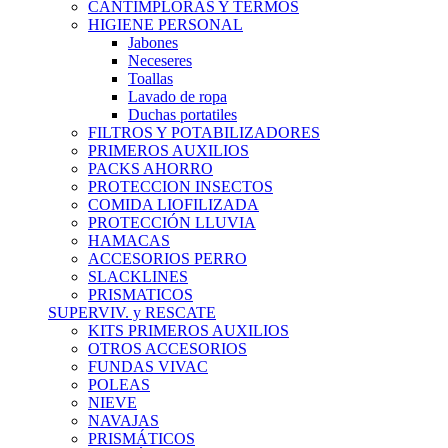
CANTIMPLORAS Y TERMOS
HIGIENE PERSONAL
Jabones
Neceseres
Toallas
Lavado de ropa
Duchas portatiles
FILTROS Y POTABILIZADORES
PRIMEROS AUXILIOS
PACKS AHORRO
PROTECCION INSECTOS
COMIDA LIOFILIZADA
PROTECCIÓN LLUVIA
HAMACAS
ACCESORIOS PERRO
SLACKLINES
PRISMATICOS
SUPERVIV. y RESCATE
KITS PRIMEROS AUXILIOS
OTROS ACCESORIOS
FUNDAS VIVAC
POLEAS
NIEVE
NAVAJAS
PRISMÁTICOS