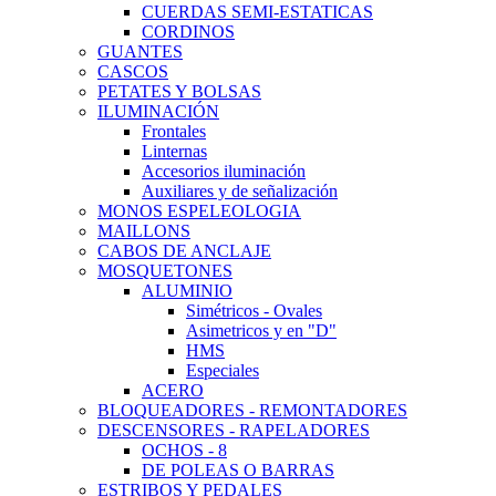
CUERDAS SEMI-ESTATICAS
CORDINOS
GUANTES
CASCOS
PETATES Y BOLSAS
ILUMINACIÓN
Frontales
Linternas
Accesorios iluminación
Auxiliares y de señalización
MONOS ESPELEOLOGIA
MAILLONS
CABOS DE ANCLAJE
MOSQUETONES
ALUMINIO
Simétricos - Ovales
Asimetricos y en "D"
HMS
Especiales
ACERO
BLOQUEADORES - REMONTADORES
DESCENSORES - RAPELADORES
OCHOS - 8
DE POLEAS O BARRAS
ESTRIBOS Y PEDALES