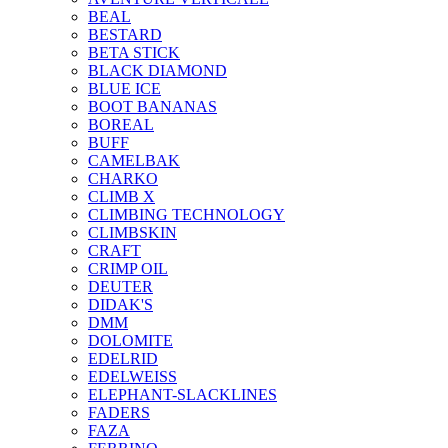
BEAL
BESTARD
BETA STICK
BLACK DIAMOND
BLUE ICE
BOOT BANANAS
BOREAL
BUFF
CAMELBAK
CHARKO
CLIMB X
CLIMBING TECHNOLOGY
CLIMBSKIN
CRAFT
CRIMP OIL
DEUTER
DIDAK'S
DMM
DOLOMITE
EDELRID
EDELWEISS
ELEPHANT-SLACKLINES
FADERS
FAZA