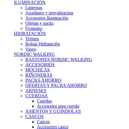
ILUMINACIÓN
Linternas
Auxiliares y senyalizacion
Accesorios Iluminación
Ofertas y packs
Frontales
HIDRATACIÓN
Termos
Bolsas Hidratación
Vasos
NORDIC WALKING
BASTONES NORDIC WALKING
ACCESORIOS
MOCHILAS
RIÑONERAS
PACKS AHORRO
OFERTAS Y PACKS AHORRO
ARNESES
CUERDAS
Cuerdas
Accesorios para cuerda
ASIENTOS Y GUINDOLAS
CASCOS
Cascos
Accesorios casco