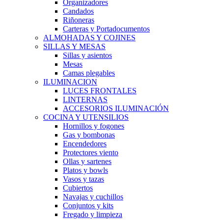
Organizadores
Candados
Riñoneras
Carteras y Portadocumentos
ALMOHADAS Y COJINES
SILLAS Y MESAS
Sillas y asientos
Mesas
Camas plegables
ILUMINACION
LUCES FRONTALES
LINTERNAS
ACCESORIOS ILUMINACIÓN
COCINA Y UTENSILIOS
Hornillos y fogones
Gas y bombonas
Encendedores
Protectores viento
Ollas y sartenes
Platos y bowls
Vasos y tazas
Cubiertos
Navajas y cuchillos
Conjuntos y kits
Fregado y limpieza