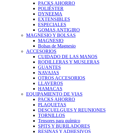
PACKS AHORRO
POLIÉSTER
DYNEEMA
EXTENSIBLES
ESPECIALES
GOMAS ANTIGIRO
MAGNESIO Y BOLSAS
MAGNESIO
Bolsas de Magnesio
ACCESORIOS
CUIDADO DE LAS MANOS
RODILLERAS Y MUSLERAS
GUANTES
NAVAJAS
OTROS ACCESORIOS
LLAVEROS
HAMACAS
EQUIPAMIENTO DE VIAS
PACKS AHORRO
PLAQUETAS
DESCUELGUES Y REUNIONES
TORNILLOS
Tensores para químico
SPITS Y BURILADORES
RESINAS Y ADHESIVOS