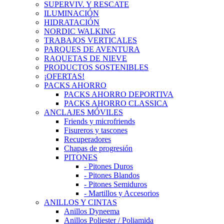
SUPERVIV. Y RESCATE
ILUMINACIÓN
HIDRATACIÓN
NORDIC WALKING
TRABAJOS VERTICALES
PARQUES DE AVENTURA
RAQUETAS DE NIEVE
PRODUCTOS SOSTENIBLES
¡OFERTAS!
PACKS AHORRO
PACKS AHORRO DEPORTIVA
PACKS AHORRO CLASSICA
ANCLAJES MÓVILES
Friends y microfriends
Fisureros y tascones
Recuperadores
Chapas de progresión
PITONES
- Pitones Duros
- Pitones Blandos
- Pitones Semiduros
- Martillos y Accesorios
ANILLOS Y CINTAS
Anillos Dyneema
Anillos Poliester / Poliamida