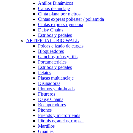
Anillos Dinámicos
Cabos de anclaje
Cinta plana por metros
Cintas express poliester / poliamida
Cintas express dyneema
Daisy Chains
Estribos y pedales
ARTIFICIAL - BIG WALL
Poleas e izado de cargas
Bloqueadores
Ganchos, uñas y fifis
Portamateriales
Estribos y pedales
Petates
Placas multianclaje
Disipadoras
Plomos y alu-heads
Fisureros
Daisy Chains
Recuperadores
Pitones
Friends y microfriends
Pitonisas, anclas, rurps...
Martillos
Guantes