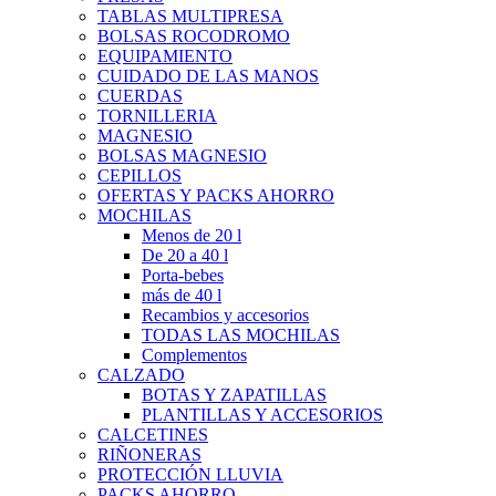
TABLAS MULTIPRESA
BOLSAS ROCODROMO
EQUIPAMIENTO
CUIDADO DE LAS MANOS
CUERDAS
TORNILLERIA
MAGNESIO
BOLSAS MAGNESIO
CEPILLOS
OFERTAS Y PACKS AHORRO
MOCHILAS
Menos de 20 l
De 20 a 40 l
Porta-bebes
más de 40 l
Recambios y accesorios
TODAS LAS MOCHILAS
Complementos
CALZADO
BOTAS Y ZAPATILLAS
PLANTILLAS Y ACCESORIOS
CALCETINES
RIÑONERAS
PROTECCIÓN LLUVIA
PACKS AHORRO