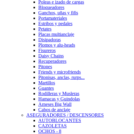
Poleas e izado de cargas
Bloqueadores
Ganchos, uñas y fifis
Portamateriales
Estribos y pedales
Petates
Placas multianclaje
Disipadoras
Plomos y alu-heads
Fisureros
Daisy Chains
Recuperadores
Pitones
Friends y microfriends
Pitonisas, anclas, rurps...
Martillos
Guantes
Rodilleras y Musleras
Hamacas y Guindolas
Arneses Big Wall
Cabos de anclaje
ASEGURADORES / DESCENSORES
AUTOBLOCANTES
CAZOLETAS
OCHOS - 8