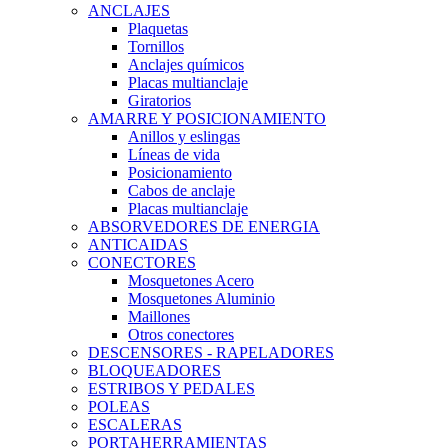
ANCLAJES
Plaquetas
Tornillos
Anclajes químicos
Placas multianclaje
Giratorios
AMARRE Y POSICIONAMIENTO
Anillos y eslingas
Líneas de vida
Posicionamiento
Cabos de anclaje
Placas multianclaje
ABSORVEDORES DE ENERGIA
ANTICAIDAS
CONECTORES
Mosquetones Acero
Mosquetones Aluminio
Maillones
Otros conectores
DESCENSORES - RAPELADORES
BLOQUEADORES
ESTRIBOS Y PEDALES
POLEAS
ESCALERAS
PORTAHERRAMIENTAS