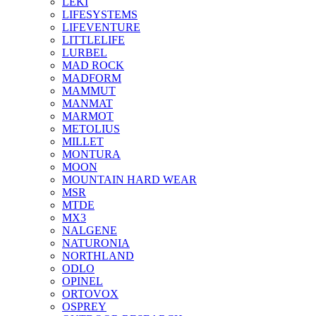
LEKI
LIFESYSTEMS
LIFEVENTURE
LITTLELIFE
LURBEL
MAD ROCK
MADFORM
MAMMUT
MANMAT
MARMOT
METOLIUS
MILLET
MONTURA
MOON
MOUNTAIN HARD WEAR
MSR
MTDE
MX3
NALGENE
NATURONIA
NORTHLAND
ODLO
OPINEL
ORTOVOX
OSPREY