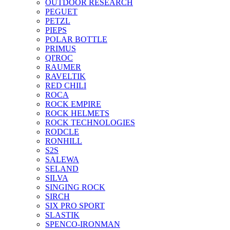
OUTDOOR RESEARCH
PEGUET
PETZL
PIEPS
POLAR BOTTLE
PRIMUS
QI'ROC
RAUMER
RAVELTIK
RED CHILI
ROCA
ROCK EMPIRE
ROCK HELMETS
ROCK TECHNOLOGIES
RODCLE
RONHILL
S2S
SALEWA
SELAND
SILVA
SINGING ROCK
SIRCH
SIX PRO SPORT
SLASTIK
SPENCO-IRONMAN