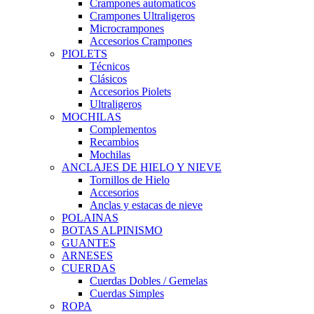
Crampones automaticos
Crampones Ultraligeros
Microcrampones
Accesorios Crampones
PIOLETS
Técnicos
Clásicos
Accesorios Piolets
Ultraligeros
MOCHILAS
Complementos
Recambios
Mochilas
ANCLAJES DE HIELO Y NIEVE
Tornillos de Hielo
Accesorios
Anclas y estacas de nieve
POLAINAS
BOTAS ALPINISMO
GUANTES
ARNESES
CUERDAS
Cuerdas Dobles / Gemelas
Cuerdas Simples
ROPA