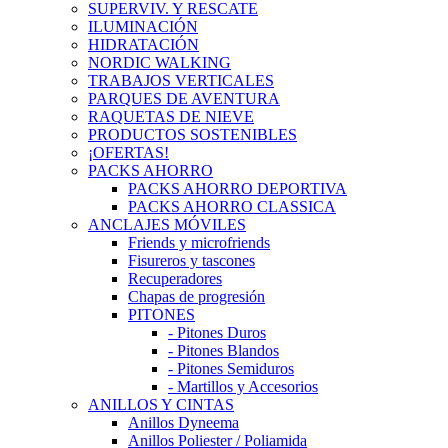
SUPERVIV. Y RESCATE
ILUMINACIÓN
HIDRATACIÓN
NORDIC WALKING
TRABAJOS VERTICALES
PARQUES DE AVENTURA
RAQUETAS DE NIEVE
PRODUCTOS SOSTENIBLES
¡OFERTAS!
PACKS AHORRO
PACKS AHORRO DEPORTIVA
PACKS AHORRO CLASSICA
ANCLAJES MÓVILES
Friends y microfriends
Fisureros y tascones
Recuperadores
Chapas de progresión
PITONES
- Pitones Duros
- Pitones Blandos
- Pitones Semiduros
- Martillos y Accesorios
ANILLOS Y CINTAS
Anillos Dyneema
Anillos Poliester / Poliamida