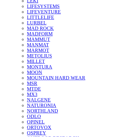
LEKI
LIFESYSTEMS
LIFEVENTURE
LITTLELIFE
LURBEL
MAD ROCK
MADFORM
MAMMUT
MANMAT
MARMOT
METOLIUS
MILLET
MONTURA
MOON
MOUNTAIN HARD WEAR
MSR
MTDE
MX3
NALGENE
NATURONIA
NORTHLAND
ODLO
OPINEL
ORTOVOX
OSPREY