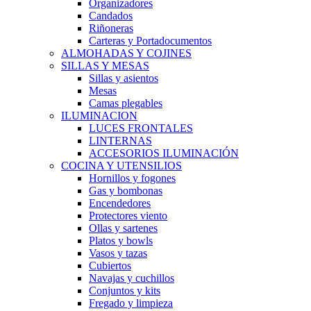
Organizadores
Candados
Riñoneras
Carteras y Portadocumentos
ALMOHADAS Y COJINES
SILLAS Y MESAS
Sillas y asientos
Mesas
Camas plegables
ILUMINACION
LUCES FRONTALES
LINTERNAS
ACCESORIOS ILUMINACIÓN
COCINA Y UTENSILIOS
Hornillos y fogones
Gas y bombonas
Encendedores
Protectores viento
Ollas y sartenes
Platos y bowls
Vasos y tazas
Cubiertos
Navajas y cuchillos
Conjuntos y kits
Fregado y limpieza