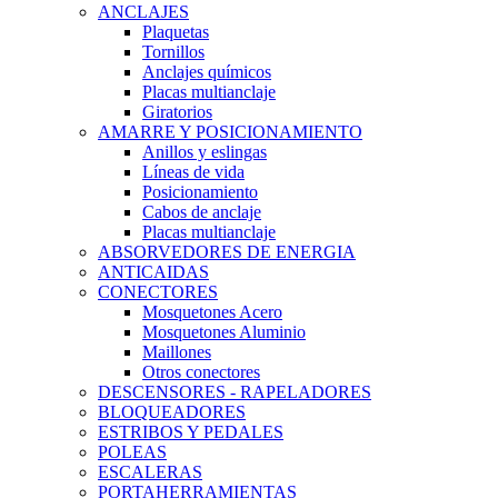
ANCLAJES
Plaquetas
Tornillos
Anclajes químicos
Placas multianclaje
Giratorios
AMARRE Y POSICIONAMIENTO
Anillos y eslingas
Líneas de vida
Posicionamiento
Cabos de anclaje
Placas multianclaje
ABSORVEDORES DE ENERGIA
ANTICAIDAS
CONECTORES
Mosquetones Acero
Mosquetones Aluminio
Maillones
Otros conectores
DESCENSORES - RAPELADORES
BLOQUEADORES
ESTRIBOS Y PEDALES
POLEAS
ESCALERAS
PORTAHERRAMIENTAS