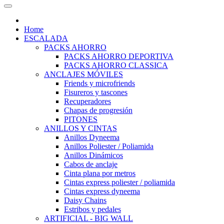
Home
ESCALADA
PACKS AHORRO
PACKS AHORRO DEPORTIVA
PACKS AHORRO CLASSICA
ANCLAJES MÓVILES
Friends y microfriends
Fisureros y tascones
Recuperadores
Chapas de progresión
PITONES
ANILLOS Y CINTAS
Anillos Dyneema
Anillos Poliester / Poliamida
Anillos Dinámicos
Cabos de anclaje
Cinta plana por metros
Cintas express poliester / poliamida
Cintas express dyneema
Daisy Chains
Estribos y pedales
ARTIFICIAL - BIG WALL