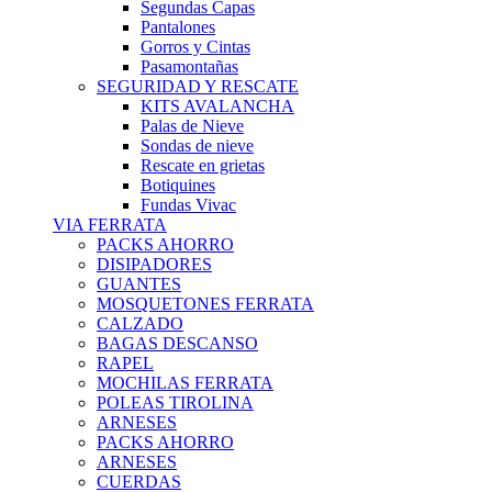
Segundas Capas
Pantalones
Gorros y Cintas
Pasamontañas
SEGURIDAD Y RESCATE
KITS AVALANCHA
Palas de Nieve
Sondas de nieve
Rescate en grietas
Botiquines
Fundas Vivac
VIA FERRATA
PACKS AHORRO
DISIPADORES
GUANTES
MOSQUETONES FERRATA
CALZADO
BAGAS DESCANSO
RAPEL
MOCHILAS FERRATA
POLEAS TIROLINA
ARNESES
PACKS AHORRO
ARNESES
CUERDAS