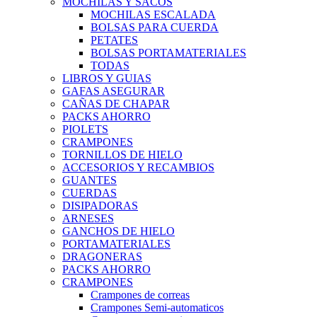
MOCHILAS Y SACOS
MOCHILAS ESCALADA
BOLSAS PARA CUERDA
PETATES
BOLSAS PORTAMATERIALES
TODAS
LIBROS Y GUIAS
GAFAS ASEGURAR
CAÑAS DE CHAPAR
PACKS AHORRO
PIOLETS
CRAMPONES
TORNILLOS DE HIELO
ACCESORIOS Y RECAMBIOS
GUANTES
CUERDAS
DISIPADORAS
ARNESES
GANCHOS DE HIELO
PORTAMATERIALES
DRAGONERAS
PACKS AHORRO
CRAMPONES
Crampones de correas
Crampones Semi-automaticos