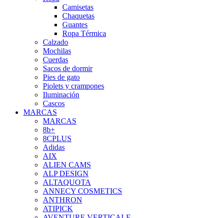
Camisetas
Chaquetas
Guantes
Ropa Térmica
Calzado
Mochilas
Cuerdas
Sacos de dormir
Pies de gato
Piolets y crampones
Iluminación
Cascos
MARCAS
MARCAS
8b+
8CPLUS
Adidas
AIX
ALIEN CAMS
ALP DESIGN
ALTAQUOTA
ANNECY COSMETICS
ANTHRON
ATIPICK
AVENTURE VERTICALE