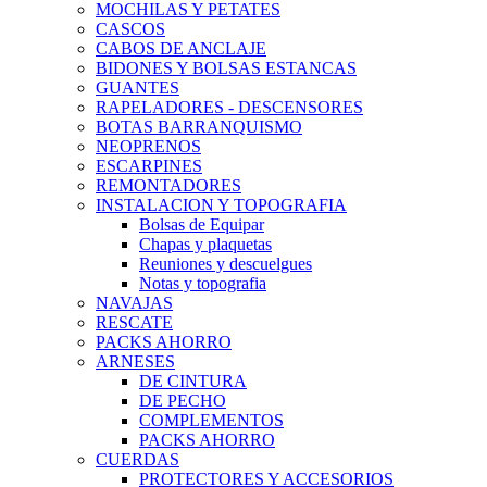
MOCHILAS Y PETATES
CASCOS
CABOS DE ANCLAJE
BIDONES Y BOLSAS ESTANCAS
GUANTES
RAPELADORES - DESCENSORES
BOTAS BARRANQUISMO
NEOPRENOS
ESCARPINES
REMONTADORES
INSTALACION Y TOPOGRAFIA
Bolsas de Equipar
Chapas y plaquetas
Reuniones y descuelgues
Notas y topografia
NAVAJAS
RESCATE
PACKS AHORRO
ARNESES
DE CINTURA
DE PECHO
COMPLEMENTOS
PACKS AHORRO
CUERDAS
PROTECTORES Y ACCESORIOS