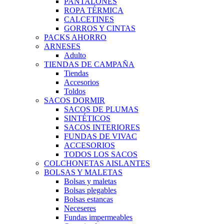
PANTALONES
ROPA TÉRMICA
CALCETINES
GORROS Y CINTAS
PACKS AHORRO
ARNESES
Adulto
TIENDAS DE CAMPAÑA
Tiendas
Accesorios
Toldos
SACOS DORMIR
SACOS DE PLUMAS
SINTÉTICOS
SACOS INTERIORES
FUNDAS DE VIVAC
ACCESORIOS
TODOS LOS SACOS
COLCHONETAS AISLANTES
BOLSAS Y MALETAS
Bolsas y maletas
Bolsas plegables
Bolsas estancas
Neceseres
Fundas impermeables