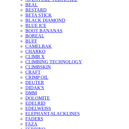
BEAL
BESTARD
BETA STICK
BLACK DIAMOND
BLUE ICE
BOOT BANANAS
BOREAL
BUFF
CAMELBAK
CHARKO
CLIMB X
CLIMBING TECHNOLOGY
CLIMBSKIN
CRAFT
CRIMP OIL
DEUTER
DIDAK'S
DMM
DOLOMITE
EDELRID
EDELWEISS
ELEPHANT-SLACKLINES
FADERS
FAZA