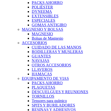
PACKS AHORRO
POLIÉSTER
DYNEEMA
EXTENSIBLES
ESPECIALES
GOMAS ANTIGIRO
MAGNESIO Y BOLSAS
MAGNESIO
Bolsas de Magnesio
ACCESORIOS
CUIDADO DE LAS MANOS
RODILLERAS Y MUSLERAS
GUANTES
NAVAJAS
OTROS ACCESORIOS
LLAVEROS
HAMACAS
EQUIPAMIENTO DE VIAS
PACKS AHORRO
PLAQUETAS
DESCUELGUES Y REUNIONES
TORNILLOS
Tensores para químico
SPITS Y BURILADORES
RESINAS Y ADHESIVOS