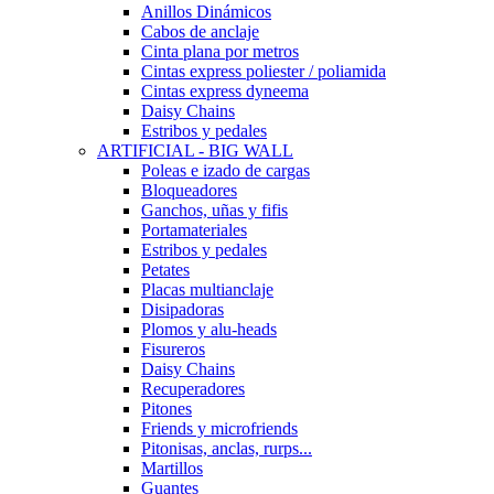
Anillos Dinámicos
Cabos de anclaje
Cinta plana por metros
Cintas express poliester / poliamida
Cintas express dyneema
Daisy Chains
Estribos y pedales
ARTIFICIAL - BIG WALL
Poleas e izado de cargas
Bloqueadores
Ganchos, uñas y fifis
Portamateriales
Estribos y pedales
Petates
Placas multianclaje
Disipadoras
Plomos y alu-heads
Fisureros
Daisy Chains
Recuperadores
Pitones
Friends y microfriends
Pitonisas, anclas, rurps...
Martillos
Guantes