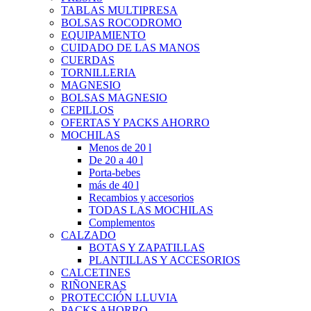
TABLAS MULTIPRESA
BOLSAS ROCODROMO
EQUIPAMIENTO
CUIDADO DE LAS MANOS
CUERDAS
TORNILLERIA
MAGNESIO
BOLSAS MAGNESIO
CEPILLOS
OFERTAS Y PACKS AHORRO
MOCHILAS
Menos de 20 l
De 20 a 40 l
Porta-bebes
más de 40 l
Recambios y accesorios
TODAS LAS MOCHILAS
Complementos
CALZADO
BOTAS Y ZAPATILLAS
PLANTILLAS Y ACCESORIOS
CALCETINES
RIÑONERAS
PROTECCIÓN LLUVIA
PACKS AHORRO