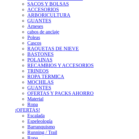
SACOS Y BOLSAS
ACCESORIOS
ARBORICULTURA
GUANTES
Arneses
cabos de anclaje
Poleas
Cascos
RAQUETAS DE NIEVE
BASTONES
POLAINAS
RECAMBIOS Y ACCESORIOS
TRINEOS
ROPA TERMICA
MOCHILAS
GUANTES
OFERTAS Y PACKS AHORRO
Material
Ropa
¡OFERTAS!
Escalada
Espeleología
Barranquismo
Running / Trail
Ropa