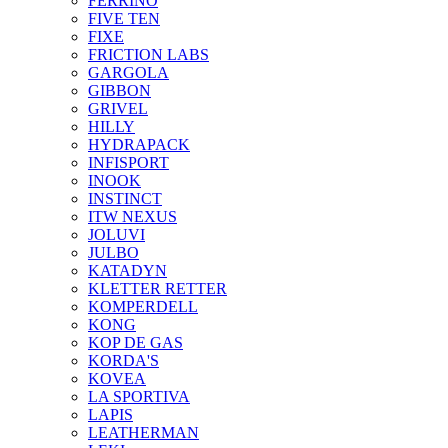
FERRINO
FIVE TEN
FIXE
FRICTION LABS
GARGOLA
GIBBON
GRIVEL
HILLY
HYDRAPACK
INFISPORT
INOOK
INSTINCT
ITW NEXUS
JOLUVI
JULBO
KATADYN
KLETTER RETTER
KOMPERDELL
KONG
KOP DE GAS
KORDA'S
KOVEA
LA SPORTIVA
LAPIS
LEATHERMAN