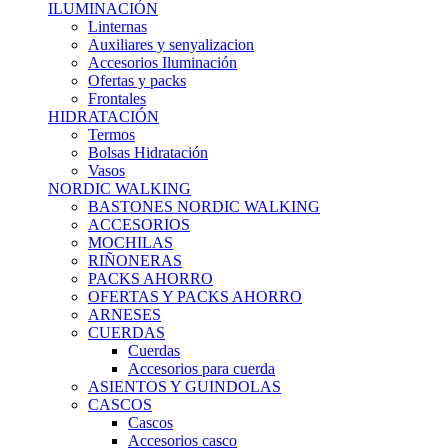
ILUMINACIÓN
Linternas
Auxiliares y senyalizacion
Accesorios Iluminación
Ofertas y packs
Frontales
HIDRATACIÓN
Termos
Bolsas Hidratación
Vasos
NORDIC WALKING
BASTONES NORDIC WALKING
ACCESORIOS
MOCHILAS
RIÑONERAS
PACKS AHORRO
OFERTAS Y PACKS AHORRO
ARNESES
CUERDAS
Cuerdas
Accesorios para cuerda
ASIENTOS Y GUINDOLAS
CASCOS
Cascos
Accesorios casco