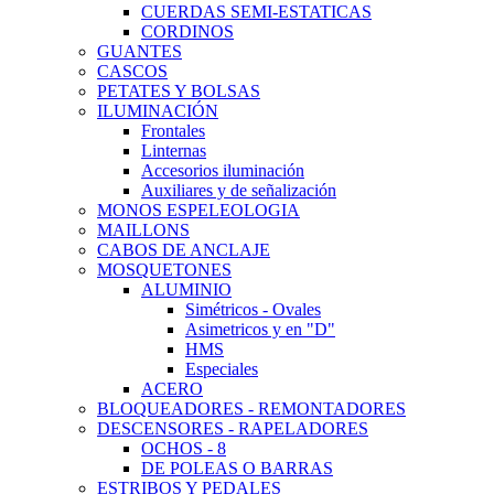
CUERDAS SEMI-ESTATICAS
CORDINOS
GUANTES
CASCOS
PETATES Y BOLSAS
ILUMINACIÓN
Frontales
Linternas
Accesorios iluminación
Auxiliares y de señalización
MONOS ESPELEOLOGIA
MAILLONS
CABOS DE ANCLAJE
MOSQUETONES
ALUMINIO
Simétricos - Ovales
Asimetricos y en "D"
HMS
Especiales
ACERO
BLOQUEADORES - REMONTADORES
DESCENSORES - RAPELADORES
OCHOS - 8
DE POLEAS O BARRAS
ESTRIBOS Y PEDALES