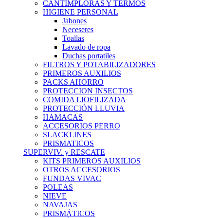
CANTIMPLORAS Y TERMOS
HIGIENE PERSONAL
Jabones
Neceseres
Toallas
Lavado de ropa
Duchas portatiles
FILTROS Y POTABILIZADORES
PRIMEROS AUXILIOS
PACKS AHORRO
PROTECCION INSECTOS
COMIDA LIOFILIZADA
PROTECCIÓN LLUVIA
HAMACAS
ACCESORIOS PERRO
SLACKLINES
PRISMATICOS
SUPERVIV. y RESCATE
KITS PRIMEROS AUXILIOS
OTROS ACCESORIOS
FUNDAS VIVAC
POLEAS
NIEVE
NAVAJAS
PRISMÁTICOS