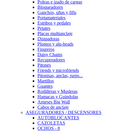
Poleas e izado de cargas
Bloqueadores
Ganchos, uñas y fifis
Portamateriales
Estribos y pedales
Petates
Placas multianclaje
Disipadoras
Plomos y alu-heads
Fisureros
Daisy Chains
Recuperadores
Pitones
Friends y microfriends
Pitonisas, anclas, rurps...
Martillos
Guantes
Rodilleras y Musleras
Hamacas y Guindolas
Arneses Big Wall
Cabos de anclaje
ASEGURADORES / DESCENSORES
AUTOBLOCANTES
CAZOLETAS
OCHOS - 8