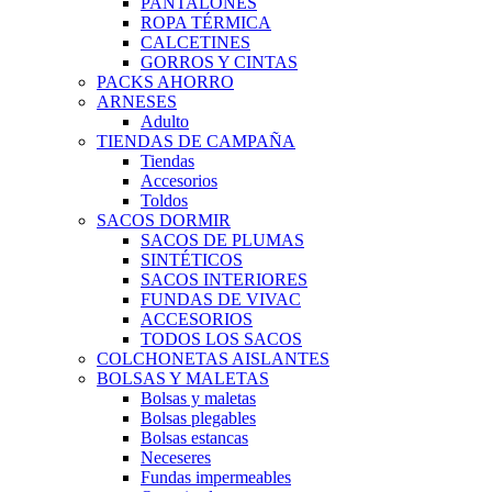
PANTALONES
ROPA TÉRMICA
CALCETINES
GORROS Y CINTAS
PACKS AHORRO
ARNESES
Adulto
TIENDAS DE CAMPAÑA
Tiendas
Accesorios
Toldos
SACOS DORMIR
SACOS DE PLUMAS
SINTÉTICOS
SACOS INTERIORES
FUNDAS DE VIVAC
ACCESORIOS
TODOS LOS SACOS
COLCHONETAS AISLANTES
BOLSAS Y MALETAS
Bolsas y maletas
Bolsas plegables
Bolsas estancas
Neceseres
Fundas impermeables