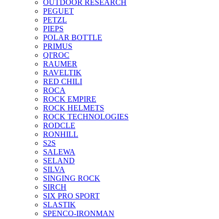
OUTDOOR RESEARCH
PEGUET
PETZL
PIEPS
POLAR BOTTLE
PRIMUS
QI'ROC
RAUMER
RAVELTIK
RED CHILI
ROCA
ROCK EMPIRE
ROCK HELMETS
ROCK TECHNOLOGIES
RODCLE
RONHILL
S2S
SALEWA
SELAND
SILVA
SINGING ROCK
SIRCH
SIX PRO SPORT
SLASTIK
SPENCO-IRONMAN