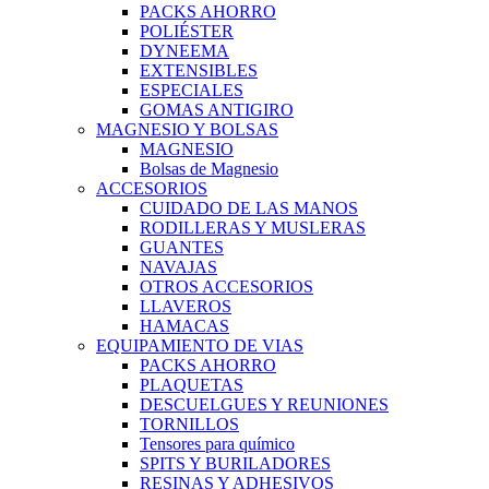
PACKS AHORRO
POLIÉSTER
DYNEEMA
EXTENSIBLES
ESPECIALES
GOMAS ANTIGIRO
MAGNESIO Y BOLSAS
MAGNESIO
Bolsas de Magnesio
ACCESORIOS
CUIDADO DE LAS MANOS
RODILLERAS Y MUSLERAS
GUANTES
NAVAJAS
OTROS ACCESORIOS
LLAVEROS
HAMACAS
EQUIPAMIENTO DE VIAS
PACKS AHORRO
PLAQUETAS
DESCUELGUES Y REUNIONES
TORNILLOS
Tensores para químico
SPITS Y BURILADORES
RESINAS Y ADHESIVOS