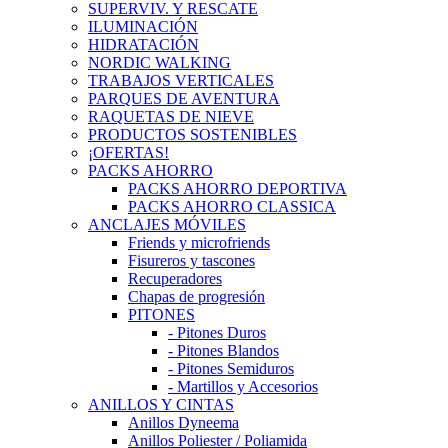
SUPERVIV. Y RESCATE
ILUMINACIÓN
HIDRATACIÓN
NORDIC WALKING
TRABAJOS VERTICALES
PARQUES DE AVENTURA
RAQUETAS DE NIEVE
PRODUCTOS SOSTENIBLES
¡OFERTAS!
PACKS AHORRO
PACKS AHORRO DEPORTIVA
PACKS AHORRO CLASSICA
ANCLAJES MÓVILES
Friends y microfriends
Fisureros y tascones
Recuperadores
Chapas de progresión
PITONES
- Pitones Duros
- Pitones Blandos
- Pitones Semiduros
- Martillos y Accesorios
ANILLOS Y CINTAS
Anillos Dyneema
Anillos Poliester / Poliamida