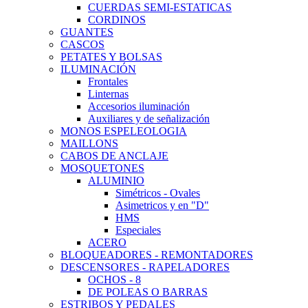
CUERDAS SEMI-ESTATICAS
CORDINOS
GUANTES
CASCOS
PETATES Y BOLSAS
ILUMINACIÓN
Frontales
Linternas
Accesorios iluminación
Auxiliares y de señalización
MONOS ESPELEOLOGIA
MAILLONS
CABOS DE ANCLAJE
MOSQUETONES
ALUMINIO
Simétricos - Ovales
Asimetricos y en "D"
HMS
Especiales
ACERO
BLOQUEADORES - REMONTADORES
DESCENSORES - RAPELADORES
OCHOS - 8
DE POLEAS O BARRAS
ESTRIBOS Y PEDALES