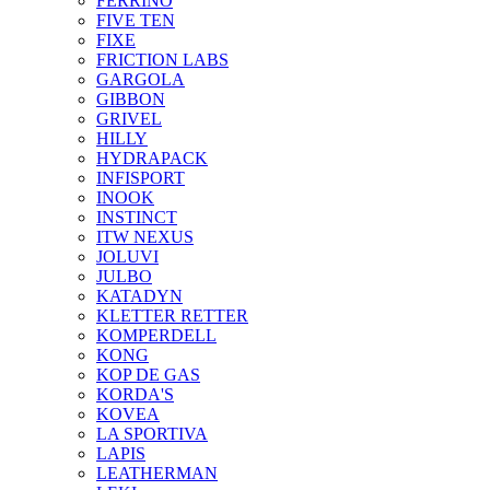
FERRINO
FIVE TEN
FIXE
FRICTION LABS
GARGOLA
GIBBON
GRIVEL
HILLY
HYDRAPACK
INFISPORT
INOOK
INSTINCT
ITW NEXUS
JOLUVI
JULBO
KATADYN
KLETTER RETTER
KOMPERDELL
KONG
KOP DE GAS
KORDA'S
KOVEA
LA SPORTIVA
LAPIS
LEATHERMAN