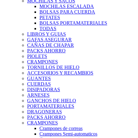
MOCHILAS Y SACOS
MOCHILAS ESCALADA
BOLSAS PARA CUERDA
PETATES
BOLSAS PORTAMATERIALES
TODAS
LIBROS Y GUIAS
GAFAS ASEGURAR
CAÑAS DE CHAPAR
PACKS AHORRO
PIOLETS
CRAMPONES
TORNILLOS DE HIELO
ACCESORIOS Y RECAMBIOS
GUANTES
CUERDAS
DISIPADORAS
ARNESES
GANCHOS DE HIELO
PORTAMATERIALES
DRAGONERAS
PACKS AHORRO
CRAMPONES
Crampones de correas
Crampones Semi-automaticos