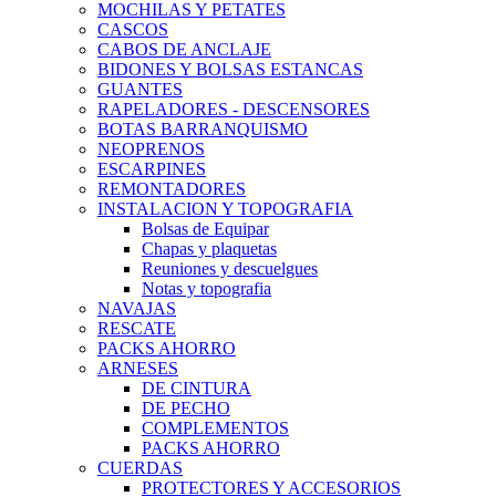
MOCHILAS Y PETATES
CASCOS
CABOS DE ANCLAJE
BIDONES Y BOLSAS ESTANCAS
GUANTES
RAPELADORES - DESCENSORES
BOTAS BARRANQUISMO
NEOPRENOS
ESCARPINES
REMONTADORES
INSTALACION Y TOPOGRAFIA
Bolsas de Equipar
Chapas y plaquetas
Reuniones y descuelgues
Notas y topografia
NAVAJAS
RESCATE
PACKS AHORRO
ARNESES
DE CINTURA
DE PECHO
COMPLEMENTOS
PACKS AHORRO
CUERDAS
PROTECTORES Y ACCESORIOS