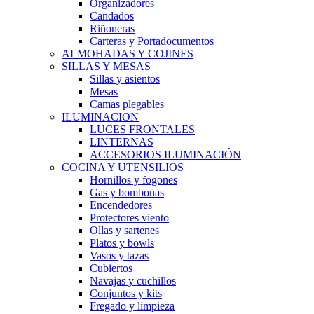
Organizadores
Candados
Riñoneras
Carteras y Portadocumentos
ALMOHADAS Y COJINES
SILLAS Y MESAS
Sillas y asientos
Mesas
Camas plegables
ILUMINACION
LUCES FRONTALES
LINTERNAS
ACCESORIOS ILUMINACIÓN
COCINA Y UTENSILIOS
Hornillos y fogones
Gas y bombonas
Encendedores
Protectores viento
Ollas y sartenes
Platos y bowls
Vasos y tazas
Cubiertos
Navajas y cuchillos
Conjuntos y kits
Fregado y limpieza