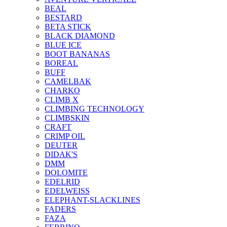
BEAL
BESTARD
BETA STICK
BLACK DIAMOND
BLUE ICE
BOOT BANANAS
BOREAL
BUFF
CAMELBAK
CHARKO
CLIMB X
CLIMBING TECHNOLOGY
CLIMBSKIN
CRAFT
CRIMP OIL
DEUTER
DIDAK'S
DMM
DOLOMITE
EDELRID
EDELWEISS
ELEPHANT-SLACKLINES
FADERS
FAZA