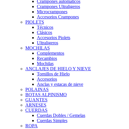
Crampones automaticos
Crampones Ultraligeros
Microcrampones
Accesorios Crampones
PIOLETS
Técnicos
Clásicos
Accesorios Piolets
Ultraligeros
MOCHILAS
Complementos
Recambios
Mochilas
ANCLAJES DE HIELO Y NIEVE
Tornillos de Hielo
Accesorios
Anclas y estacas de nieve
POLAINAS
BOTAS ALPINISMO
GUANTES
ARNESES
CUERDAS
Cuerdas Dobles / Gemelas
Cuerdas Simples
ROPA