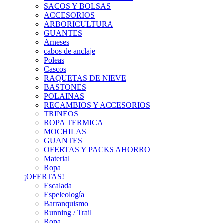
SACOS Y BOLSAS
ACCESORIOS
ARBORICULTURA
GUANTES
Arneses
cabos de anclaje
Poleas
Cascos
RAQUETAS DE NIEVE
BASTONES
POLAINAS
RECAMBIOS Y ACCESORIOS
TRINEOS
ROPA TERMICA
MOCHILAS
GUANTES
OFERTAS Y PACKS AHORRO
Material
Ropa
¡OFERTAS!
Escalada
Espeleología
Barranquismo
Running / Trail
Ropa