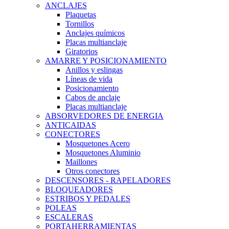
ANCLAJES
Plaquetas
Tornillos
Anclajes químicos
Placas multianclaje
Giratorios
AMARRE Y POSICIONAMIENTO
Anillos y eslingas
Líneas de vida
Posicionamiento
Cabos de anclaje
Placas multianclaje
ABSORVEDORES DE ENERGIA
ANTICAIDAS
CONECTORES
Mosquetones Acero
Mosquetones Aluminio
Maillones
Otros conectores
DESCENSORES - RAPELADORES
BLOQUEADORES
ESTRIBOS Y PEDALES
POLEAS
ESCALERAS
PORTAHERRAMIENTAS