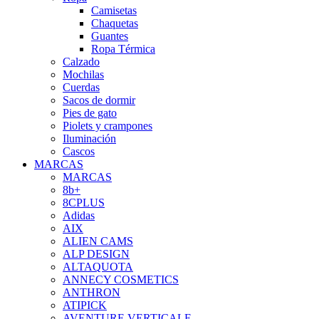
Camisetas
Chaquetas
Guantes
Ropa Térmica
Calzado
Mochilas
Cuerdas
Sacos de dormir
Pies de gato
Piolets y crampones
Iluminación
Cascos
MARCAS
MARCAS
8b+
8CPLUS
Adidas
AIX
ALIEN CAMS
ALP DESIGN
ALTAQUOTA
ANNECY COSMETICS
ANTHRON
ATIPICK
AVENTURE VERTICALE