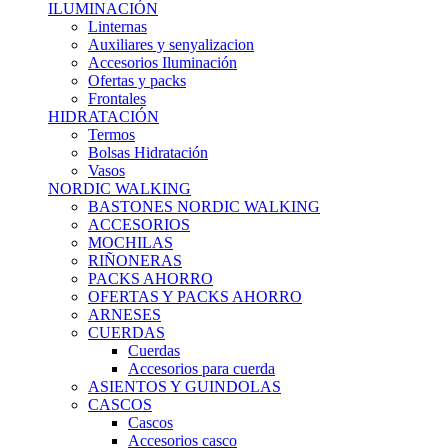
ILUMINACIÓN
Linternas
Auxiliares y senyalizacion
Accesorios Iluminación
Ofertas y packs
Frontales
HIDRATACIÓN
Termos
Bolsas Hidratación
Vasos
NORDIC WALKING
BASTONES NORDIC WALKING
ACCESORIOS
MOCHILAS
RIÑONERAS
PACKS AHORRO
OFERTAS Y PACKS AHORRO
ARNESES
CUERDAS
Cuerdas
Accesorios para cuerda
ASIENTOS Y GUINDOLAS
CASCOS
Cascos
Accesorios casco