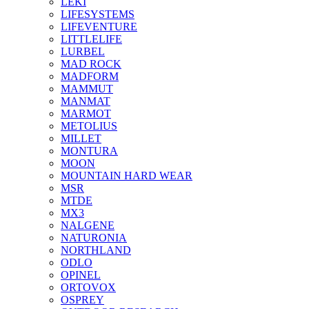
LEKI
LIFESYSTEMS
LIFEVENTURE
LITTLELIFE
LURBEL
MAD ROCK
MADFORM
MAMMUT
MANMAT
MARMOT
METOLIUS
MILLET
MONTURA
MOON
MOUNTAIN HARD WEAR
MSR
MTDE
MX3
NALGENE
NATURONIA
NORTHLAND
ODLO
OPINEL
ORTOVOX
OSPREY