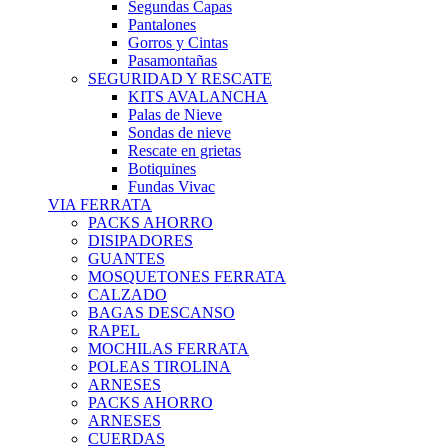
Segundas Capas
Pantalones
Gorros y Cintas
Pasamontañas
SEGURIDAD Y RESCATE
KITS AVALANCHA
Palas de Nieve
Sondas de nieve
Rescate en grietas
Botiquines
Fundas Vivac
VIA FERRATA
PACKS AHORRO
DISIPADORES
GUANTES
MOSQUETONES FERRATA
CALZADO
BAGAS DESCANSO
RAPEL
MOCHILAS FERRATA
POLEAS TIROLINA
ARNESES
PACKS AHORRO
ARNESES
CUERDAS