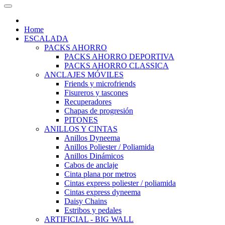
Home
ESCALADA
PACKS AHORRO
PACKS AHORRO DEPORTIVA
PACKS AHORRO CLASSICA
ANCLAJES MÓVILES
Friends y microfriends
Fisureros y tascones
Recuperadores
Chapas de progresión
PITONES
ANILLOS Y CINTAS
Anillos Dyneema
Anillos Poliester / Poliamida
Anillos Dinámicos
Cabos de anclaje
Cinta plana por metros
Cintas express poliester / poliamida
Cintas express dyneema
Daisy Chains
Estribos y pedales
ARTIFICIAL - BIG WALL