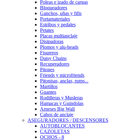
Poleas e izado de cargas
Bloqueadores
Ganchos, uñas y fifis
Portamateriales
Estribos y pedales
Petates
Placas multianclaje
Disipadoras
Plomos y alu-heads
Fisureros
Daisy Chains
Recuperadores
Pitones
Friends y microfriends
Pitonisas, anclas, rurps...
Martillos
Guantes
Rodilleras y Musleras
Hamacas y Guindolas
Arneses Big Wall
Cabos de anclaje
ASEGURADORES / DESCENSORES
AUTOBLOCANTES
CAZOLETAS
OCHOS - 8