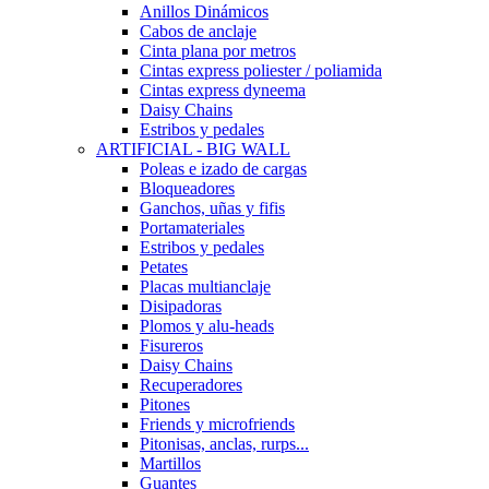
Anillos Dinámicos
Cabos de anclaje
Cinta plana por metros
Cintas express poliester / poliamida
Cintas express dyneema
Daisy Chains
Estribos y pedales
ARTIFICIAL - BIG WALL
Poleas e izado de cargas
Bloqueadores
Ganchos, uñas y fifis
Portamateriales
Estribos y pedales
Petates
Placas multianclaje
Disipadoras
Plomos y alu-heads
Fisureros
Daisy Chains
Recuperadores
Pitones
Friends y microfriends
Pitonisas, anclas, rurps...
Martillos
Guantes