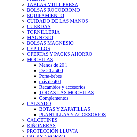
TABLAS MULTIPRESA
BOLSAS ROCODROMO
EQUIPAMIENTO
CUIDADO DE LAS MANOS
CUERDAS
TORNILLERIA
MAGNESIO
BOLSAS MAGNESIO
CEPILLOS
OFERTAS Y PACKS AHORRO
MOCHILAS
Menos de 20 l
De 20 a 40 l
Porta-bebes
más de 40 l
Recambios y accesorios
TODAS LAS MOCHILAS
Complementos
CALZADO
BOTAS Y ZAPATILLAS
PLANTILLAS Y ACCESORIOS
CALCETINES
RIÑONERAS
PROTECCIÓN LLUVIA
PACKS AHORRO