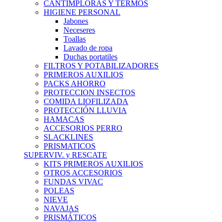
CANTIMPLORAS Y TERMOS
HIGIENE PERSONAL
Jabones
Neceseres
Toallas
Lavado de ropa
Duchas portatiles
FILTROS Y POTABILIZADORES
PRIMEROS AUXILIOS
PACKS AHORRO
PROTECCION INSECTOS
COMIDA LIOFILIZADA
PROTECCIÓN LLUVIA
HAMACAS
ACCESORIOS PERRO
SLACKLINES
PRISMATICOS
SUPERVIV. y RESCATE
KITS PRIMEROS AUXILIOS
OTROS ACCESORIOS
FUNDAS VIVAC
POLEAS
NIEVE
NAVAJAS
PRISMÁTICOS