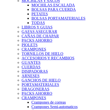
MOCHILAS Y SACOS
MOCHILAS ESCALADA
BOLSAS PARA CUERDA
PETATES
BOLSAS PORTAMATERIALES
TODAS
LIBROS Y GUIAS
GAFAS ASEGURAR
CAÑAS DE CHAPAR
PACKS AHORRO
PIOLETS
CRAMPONES
TORNILLOS DE HIELO
ACCESORIOS Y RECAMBIOS
GUANTES
CUERDAS
DISIPADORAS
ARNESES
GANCHOS DE HIELO
PORTAMATERIALES
DRAGONERAS
PACKS AHORRO
CRAMPONES
Crampones de correas
Crampones Semi-automaticos