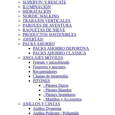
SUPERVIV. Y RESCATE
ILUMINACIÓN
HIDRATACIÓN
NORDIC WALKING
TRABAJOS VERTICALES
PARQUES DE AVENTURA
RAQUETAS DE NIEVE
PRODUCTOS SOSTENIBLES
¡OFERTAS!
PACKS AHORRO
PACKS AHORRO DEPORTIVA
PACKS AHORRO CLASSICA
ANCLAJES MÓVILES
Friends y microfriends
Fisureros y tascones
Recuperadores
Chapas de progresión
PITONES
- Pitones Duros
- Pitones Blandos
- Pitones Semiduros
- Martillos y Accesorios
ANILLOS Y CINTAS
Anillos Dyneema
Anillos Poliester / Poliamida