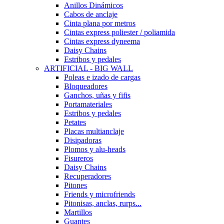
Anillos Dinámicos
Cabos de anclaje
Cinta plana por metros
Cintas express poliester / poliamida
Cintas express dyneema
Daisy Chains
Estribos y pedales
ARTIFICIAL - BIG WALL
Poleas e izado de cargas
Bloqueadores
Ganchos, uñas y fifis
Portamateriales
Estribos y pedales
Petates
Placas multianclaje
Disipadoras
Plomos y alu-heads
Fisureros
Daisy Chains
Recuperadores
Pitones
Friends y microfriends
Pitonisas, anclas, rurps...
Martillos
Guantes