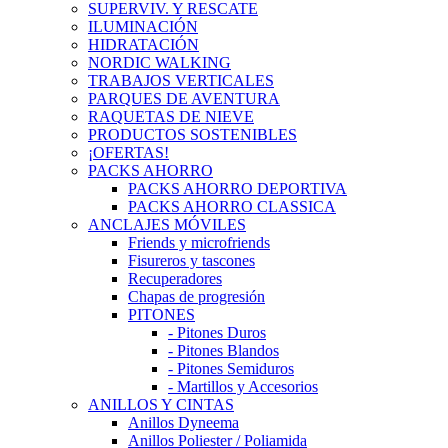
SUPERVIV. Y RESCATE
ILUMINACIÓN
HIDRATACIÓN
NORDIC WALKING
TRABAJOS VERTICALES
PARQUES DE AVENTURA
RAQUETAS DE NIEVE
PRODUCTOS SOSTENIBLES
¡OFERTAS!
PACKS AHORRO
PACKS AHORRO DEPORTIVA
PACKS AHORRO CLASSICA
ANCLAJES MÓVILES
Friends y microfriends
Fisureros y tascones
Recuperadores
Chapas de progresión
PITONES
- Pitones Duros
- Pitones Blandos
- Pitones Semiduros
- Martillos y Accesorios
ANILLOS Y CINTAS
Anillos Dyneema
Anillos Poliester / Poliamida