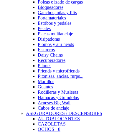
Poleas e izado de cargas
Bloqueadores
Ganchos, uñas y fifis
Portamateriales
Estribos y pedales
Petates
Placas multianclaje
Disipadoras
Plomos y alu-heads
Fisureros
Daisy Chains
Recuperadores
Pitones
Friends y microfriends
Pitonisas, anclas, rurps...
Martillos
Guantes
Rodilleras y Musleras
Hamacas y Guindolas
Arneses Big Wall
Cabos de anclaje
ASEGURADORES / DESCENSORES
AUTOBLOCANTES
CAZOLETAS
OCHOS - 8