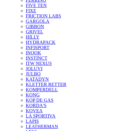
FERRINO
FIVE TEN
FIXE
FRICTION LABS
GARGOLA
GIBBON
GRIVEL
HILLY
HYDRAPACK
INFISPORT
INOOK
INSTINCT
ITW NEXUS
JOLUVI
JULBO
KATADYN
KLETTER RETTER
KOMPERDELL
KONG
KOP DE GAS
KORDA'S
KOVEA
LA SPORTIVA
LAPIS
LEATHERMAN