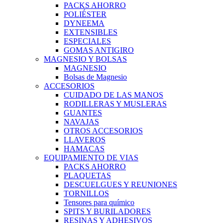
PACKS AHORRO
POLIÉSTER
DYNEEMA
EXTENSIBLES
ESPECIALES
GOMAS ANTIGIRO
MAGNESIO Y BOLSAS
MAGNESIO
Bolsas de Magnesio
ACCESORIOS
CUIDADO DE LAS MANOS
RODILLERAS Y MUSLERAS
GUANTES
NAVAJAS
OTROS ACCESORIOS
LLAVEROS
HAMACAS
EQUIPAMIENTO DE VIAS
PACKS AHORRO
PLAQUETAS
DESCUELGUES Y REUNIONES
TORNILLOS
Tensores para químico
SPITS Y BURILADORES
RESINAS Y ADHESIVOS