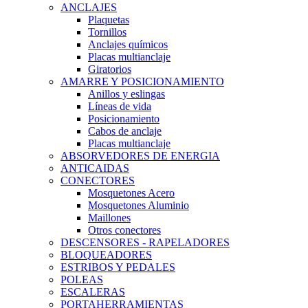
ANCLAJES
Plaquetas
Tornillos
Anclajes químicos
Placas multianclaje
Giratorios
AMARRE Y POSICIONAMIENTO
Anillos y eslingas
Líneas de vida
Posicionamiento
Cabos de anclaje
Placas multianclaje
ABSORVEDORES DE ENERGIA
ANTICAIDAS
CONECTORES
Mosquetones Acero
Mosquetones Aluminio
Maillones
Otros conectores
DESCENSORES - RAPELADORES
BLOQUEADORES
ESTRIBOS Y PEDALES
POLEAS
ESCALERAS
PORTAHERRAMIENTAS