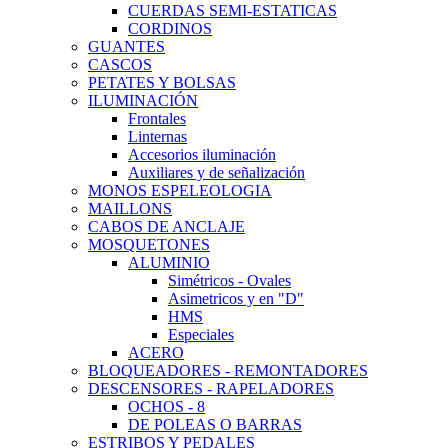
CUERDAS SEMI-ESTATICAS
CORDINOS
GUANTES
CASCOS
PETATES Y BOLSAS
ILUMINACIÓN
Frontales
Linternas
Accesorios iluminación
Auxiliares y de señalización
MONOS ESPELEOLOGIA
MAILLONS
CABOS DE ANCLAJE
MOSQUETONES
ALUMINIO
Simétricos - Ovales
Asimetricos y en "D"
HMS
Especiales
ACERO
BLOQUEADORES - REMONTADORES
DESCENSORES - RAPELADORES
OCHOS - 8
DE POLEAS O BARRAS
ESTRIBOS Y PEDALES