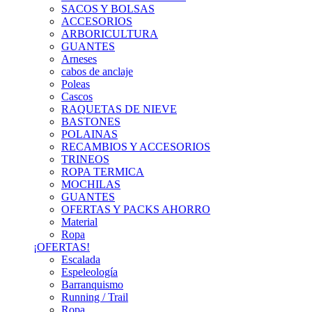
SACOS Y BOLSAS
ACCESORIOS
ARBORICULTURA
GUANTES
Arneses
cabos de anclaje
Poleas
Cascos
RAQUETAS DE NIEVE
BASTONES
POLAINAS
RECAMBIOS Y ACCESORIOS
TRINEOS
ROPA TERMICA
MOCHILAS
GUANTES
OFERTAS Y PACKS AHORRO
Material
Ropa
¡OFERTAS!
Escalada
Espeleología
Barranquismo
Running / Trail
Ropa