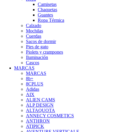
Camisetas
Chaquetas
Guantes
Ropa Térmica
Calzado
Mochilas
Cuerdas
Sacos de dormir
Pies de gato
Piolets y crampones
Iluminación
Cascos
MARCAS
MARCAS
8b+
8CPLUS
Adidas
AIX
ALIEN CAMS
ALP DESIGN
ALTAQUOTA
ANNECY COSMETICS
ANTHRON
ATIPICK
AVENTURE VERTICALE