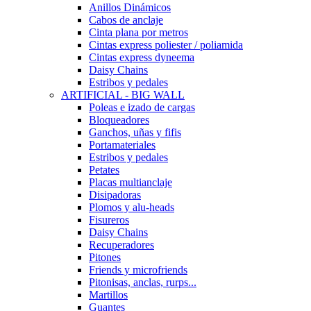
Anillos Dinámicos
Cabos de anclaje
Cinta plana por metros
Cintas express poliester / poliamida
Cintas express dyneema
Daisy Chains
Estribos y pedales
ARTIFICIAL - BIG WALL
Poleas e izado de cargas
Bloqueadores
Ganchos, uñas y fifis
Portamateriales
Estribos y pedales
Petates
Placas multianclaje
Disipadoras
Plomos y alu-heads
Fisureros
Daisy Chains
Recuperadores
Pitones
Friends y microfriends
Pitonisas, anclas, rurps...
Martillos
Guantes