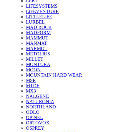
LEKI
LIFESYSTEMS
LIFEVENTURE
LITTLELIFE
LURBEL
MAD ROCK
MADFORM
MAMMUT
MANMAT
MARMOT
METOLIUS
MILLET
MONTURA
MOON
MOUNTAIN HARD WEAR
MSR
MTDE
MX3
NALGENE
NATURONIA
NORTHLAND
ODLO
OPINEL
ORTOVOX
OSPREY