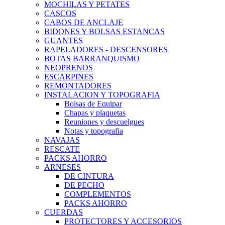
MOCHILAS Y PETATES
CASCOS
CABOS DE ANCLAJE
BIDONES Y BOLSAS ESTANCAS
GUANTES
RAPELADORES - DESCENSORES
BOTAS BARRANQUISMO
NEOPRENOS
ESCARPINES
REMONTADORES
INSTALACION Y TOPOGRAFIA
Bolsas de Equipar
Chapas y plaquetas
Reuniones y descuelgues
Notas y topografia
NAVAJAS
RESCATE
PACKS AHORRO
ARNESES
DE CINTURA
DE PECHO
COMPLEMENTOS
PACKS AHORRO
CUERDAS
PROTECTORES Y ACCESORIOS