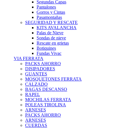
Segundas Capas
Pantalones
Gorros y Cintas
Pasamontañas
SEGURIDAD Y RESCATE
KITS AVALANCHA
Palas de Nieve
Sondas de nieve
Rescate en grietas
Botiquines
Fundas Vivac
VIA FERRATA
PACKS AHORRO
DISIPADORES
GUANTES
MOSQUETONES FERRATA
CALZADO
BAGAS DESCANSO
RAPEL
MOCHILAS FERRATA
POLEAS TIROLINA
ARNESES
PACKS AHORRO
ARNESES
CUERDAS