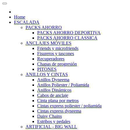
Home
ESCALADA
PACKS AHORRO
PACKS AHORRO DEPORTIVA
PACKS AHORRO CLASSICA
ANCLAJES MÓVILES
Friends y microfriends
Fisureros y tascones
Recuperadores
Chapas de progresión
PITONES
ANILLOS Y CINTAS
Anillos Dyneema
Anillos Poliester / Poliamida
Anillos Dinámicos
Cabos de anclaje
Cinta plana por metros
Cintas express poliester / poliamida
Cintas express dyneema
Daisy Chains
Estribos y pedales
ARTIFICIAL - BIG WALL