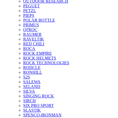
OUTDOOR RESEARCH
PEGUET
PETZL
PIEPS
POLAR BOTTLE
PRIMUS
QI'ROC
RAUMER
RAVELTIK
RED CHILI
ROCA
ROCK EMPIRE
ROCK HELMETS
ROCK TECHNOLOGIES
RODCLE
RONHILL
S2S
SALEWA
SELAND
SILVA
SINGING ROCK
SIRCH
SIX PRO SPORT
SLASTIK
SPENCO-IRONMAN