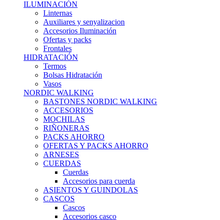
ILUMINACIÓN
Linternas
Auxiliares y senyalizacion
Accesorios Iluminación
Ofertas y packs
Frontales
HIDRATACIÓN
Termos
Bolsas Hidratación
Vasos
NORDIC WALKING
BASTONES NORDIC WALKING
ACCESORIOS
MOCHILAS
RIÑONERAS
PACKS AHORRO
OFERTAS Y PACKS AHORRO
ARNESES
CUERDAS
Cuerdas
Accesorios para cuerda
ASIENTOS Y GUINDOLAS
CASCOS
Cascos
Accesorios casco