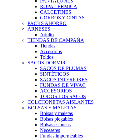
PANTALONES
ROPA TÉRMICA
CALCETINES
GORROS Y CINTAS
PACKS AHORRO
ARNESES
Adulto
TIENDAS DE CAMPAÑA
Tiendas
Accesorios
Toldos
SACOS DORMIR
SACOS DE PLUMAS
SINTÉTICOS
SACOS INTERIORES
FUNDAS DE VIVAC
ACCESORIOS
TODOS LOS SACOS
COLCHONETAS AISLANTES
BOLSAS Y MALETAS
Bolsas y maletas
Bolsas plegables
Bolsas estancas
Neceseres
Fundas impermeables