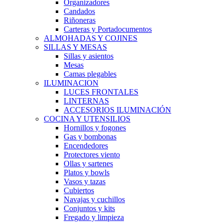
Organizadores
Candados
Riñoneras
Carteras y Portadocumentos
ALMOHADAS Y COJINES
SILLAS Y MESAS
Sillas y asientos
Mesas
Camas plegables
ILUMINACION
LUCES FRONTALES
LINTERNAS
ACCESORIOS ILUMINACIÓN
COCINA Y UTENSILIOS
Hornillos y fogones
Gas y bombonas
Encendedores
Protectores viento
Ollas y sartenes
Platos y bowls
Vasos y tazas
Cubiertos
Navajas y cuchillos
Conjuntos y kits
Fregado y limpieza