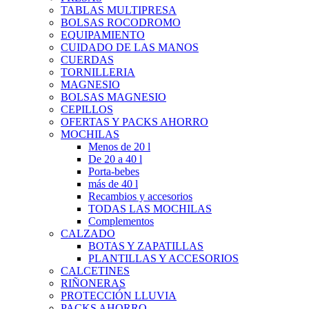
TABLAS MULTIPRESA
BOLSAS ROCODROMO
EQUIPAMIENTO
CUIDADO DE LAS MANOS
CUERDAS
TORNILLERIA
MAGNESIO
BOLSAS MAGNESIO
CEPILLOS
OFERTAS Y PACKS AHORRO
MOCHILAS
Menos de 20 l
De 20 a 40 l
Porta-bebes
más de 40 l
Recambios y accesorios
TODAS LAS MOCHILAS
Complementos
CALZADO
BOTAS Y ZAPATILLAS
PLANTILLAS Y ACCESORIOS
CALCETINES
RIÑONERAS
PROTECCIÓN LLUVIA
PACKS AHORRO