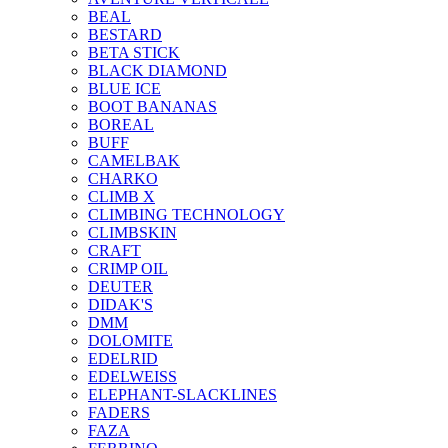
BEAL
BESTARD
BETA STICK
BLACK DIAMOND
BLUE ICE
BOOT BANANAS
BOREAL
BUFF
CAMELBAK
CHARKO
CLIMB X
CLIMBING TECHNOLOGY
CLIMBSKIN
CRAFT
CRIMP OIL
DEUTER
DIDAK'S
DMM
DOLOMITE
EDELRID
EDELWEISS
ELEPHANT-SLACKLINES
FADERS
FAZA