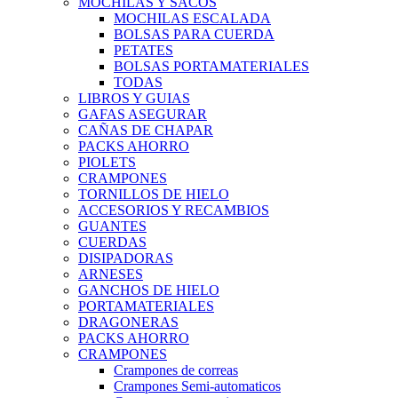
MOCHILAS Y SACOS
MOCHILAS ESCALADA
BOLSAS PARA CUERDA
PETATES
BOLSAS PORTAMATERIALES
TODAS
LIBROS Y GUIAS
GAFAS ASEGURAR
CAÑAS DE CHAPAR
PACKS AHORRO
PIOLETS
CRAMPONES
TORNILLOS DE HIELO
ACCESORIOS Y RECAMBIOS
GUANTES
CUERDAS
DISIPADORAS
ARNESES
GANCHOS DE HIELO
PORTAMATERIALES
DRAGONERAS
PACKS AHORRO
CRAMPONES
Crampones de correas
Crampones Semi-automaticos