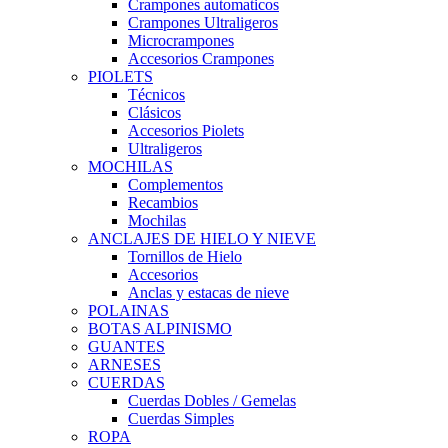
Crampones automaticos
Crampones Ultraligeros
Microcrampones
Accesorios Crampones
PIOLETS
Técnicos
Clásicos
Accesorios Piolets
Ultraligeros
MOCHILAS
Complementos
Recambios
Mochilas
ANCLAJES DE HIELO Y NIEVE
Tornillos de Hielo
Accesorios
Anclas y estacas de nieve
POLAINAS
BOTAS ALPINISMO
GUANTES
ARNESES
CUERDAS
Cuerdas Dobles / Gemelas
Cuerdas Simples
ROPA