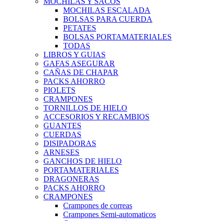
MOCHILAS Y SACOS
MOCHILAS ESCALADA
BOLSAS PARA CUERDA
PETATES
BOLSAS PORTAMATERIALES
TODAS
LIBROS Y GUIAS
GAFAS ASEGURAR
CAÑAS DE CHAPAR
PACKS AHORRO
PIOLETS
CRAMPONES
TORNILLOS DE HIELO
ACCESORIOS Y RECAMBIOS
GUANTES
CUERDAS
DISIPADORAS
ARNESES
GANCHOS DE HIELO
PORTAMATERIALES
DRAGONERAS
PACKS AHORRO
CRAMPONES
Crampones de correas
Crampones Semi-automaticos