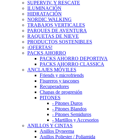
SUPERVIV. Y RESCATE
ILUMINACIÓN
HIDRATACIÓN
NORDIC WALKING
TRABAJOS VERTICALES
PARQUES DE AVENTURA
RAQUETAS DE NIEVE
PRODUCTOS SOSTENIBLES
¡OFERTAS!
PACKS AHORRO
PACKS AHORRO DEPORTIVA
PACKS AHORRO CLASSICA
ANCLAJES MÓVILES
Friends y microfriends
Fisureros y tascones
Recuperadores
Chapas de progresión
PITONES
- Pitones Duros
- Pitones Blandos
- Pitones Semiduros
- Martillos y Accesorios
ANILLOS Y CINTAS
Anillos Dyneema
Anillos Poliester / Poliamida