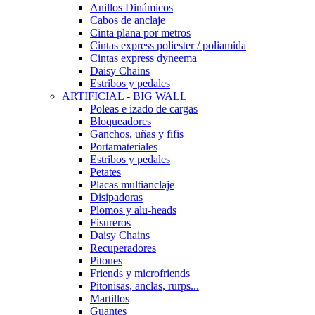
Anillos Dinámicos
Cabos de anclaje
Cinta plana por metros
Cintas express poliester / poliamida
Cintas express dyneema
Daisy Chains
Estribos y pedales
ARTIFICIAL - BIG WALL
Poleas e izado de cargas
Bloqueadores
Ganchos, uñas y fifis
Portamateriales
Estribos y pedales
Petates
Placas multianclaje
Disipadoras
Plomos y alu-heads
Fisureros
Daisy Chains
Recuperadores
Pitones
Friends y microfriends
Pitonisas, anclas, rurps...
Martillos
Guantes