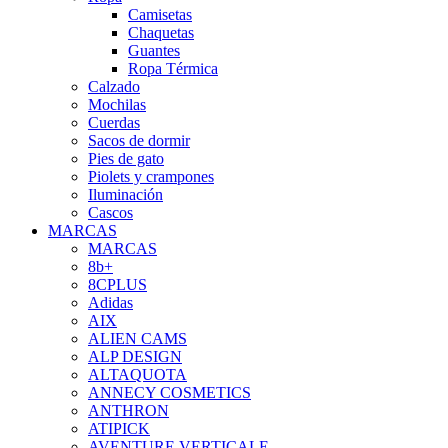
Camisetas
Chaquetas
Guantes
Ropa Térmica
Calzado
Mochilas
Cuerdas
Sacos de dormir
Pies de gato
Piolets y crampones
Iluminación
Cascos
MARCAS
MARCAS
8b+
8CPLUS
Adidas
AIX
ALIEN CAMS
ALP DESIGN
ALTAQUOTA
ANNECY COSMETICS
ANTHRON
ATIPICK
AVENTURE VERTICALE