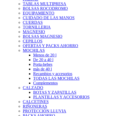
TABLAS MULTIPRESA
BOLSAS ROCODROMO
EQUIPAMIENTO
CUIDADO DE LAS MANOS
CUERDAS
TORNILLERIA
MAGNESIO
BOLSAS MAGNESIO
CEPILLOS
OFERTAS Y PACKS AHORRO
MOCHILAS
Menos de 20 l
De 20 a 40 l
Porta-bebes
más de 40 l
Recambios y accesorios
TODAS LAS MOCHILAS
Complementos
CALZADO
BOTAS Y ZAPATILLAS
PLANTILLAS Y ACCESORIOS
CALCETINES
RIÑONERAS
PROTECCIÓN LLUVIA
PACKS AHORRO