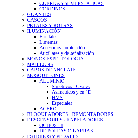
CUERDAS SEMI-ESTATICAS
CORDINOS
GUANTES
CASCOS
PETATES Y BOLSAS
ILUMINACIÓN
Frontales
Linternas
Accesorios iluminación
Auxiliares y de señalización
MONOS ESPELEOLOGIA
MAILLONS
CABOS DE ANCLAJE
MOSQUETONES
ALUMINIO
Simétricos - Ovales
Asimetricos y en "D"
HMS
Especiales
ACERO
BLOQUEADORES - REMONTADORES
DESCENSORES - RAPELADORES
OCHOS - 8
DE POLEAS O BARRAS
ESTRIBOS Y PEDALES