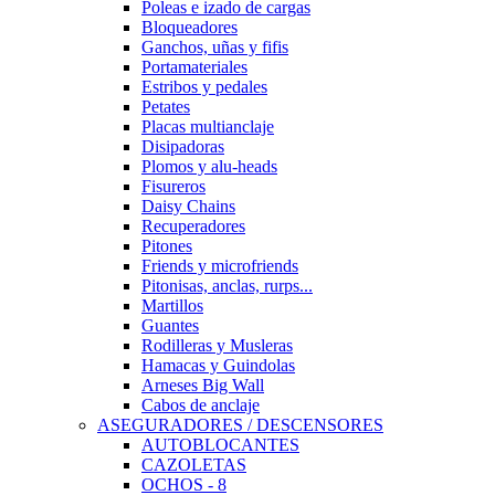
Poleas e izado de cargas
Bloqueadores
Ganchos, uñas y fifis
Portamateriales
Estribos y pedales
Petates
Placas multianclaje
Disipadoras
Plomos y alu-heads
Fisureros
Daisy Chains
Recuperadores
Pitones
Friends y microfriends
Pitonisas, anclas, rurps...
Martillos
Guantes
Rodilleras y Musleras
Hamacas y Guindolas
Arneses Big Wall
Cabos de anclaje
ASEGURADORES / DESCENSORES
AUTOBLOCANTES
CAZOLETAS
OCHOS - 8