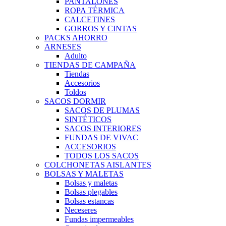
PANTALONES
ROPA TÉRMICA
CALCETINES
GORROS Y CINTAS
PACKS AHORRO
ARNESES
Adulto
TIENDAS DE CAMPAÑA
Tiendas
Accesorios
Toldos
SACOS DORMIR
SACOS DE PLUMAS
SINTÉTICOS
SACOS INTERIORES
FUNDAS DE VIVAC
ACCESORIOS
TODOS LOS SACOS
COLCHONETAS AISLANTES
BOLSAS Y MALETAS
Bolsas y maletas
Bolsas plegables
Bolsas estancas
Neceseres
Fundas impermeables