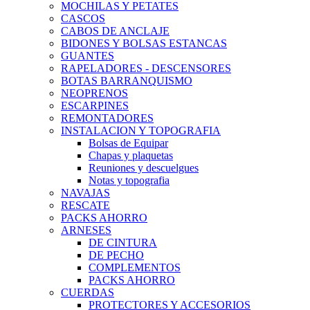
MOCHILAS Y PETATES
CASCOS
CABOS DE ANCLAJE
BIDONES Y BOLSAS ESTANCAS
GUANTES
RAPELADORES - DESCENSORES
BOTAS BARRANQUISMO
NEOPRENOS
ESCARPINES
REMONTADORES
INSTALACION Y TOPOGRAFIA
Bolsas de Equipar
Chapas y plaquetas
Reuniones y descuelgues
Notas y topografia
NAVAJAS
RESCATE
PACKS AHORRO
ARNESES
DE CINTURA
DE PECHO
COMPLEMENTOS
PACKS AHORRO
CUERDAS
PROTECTORES Y ACCESORIOS