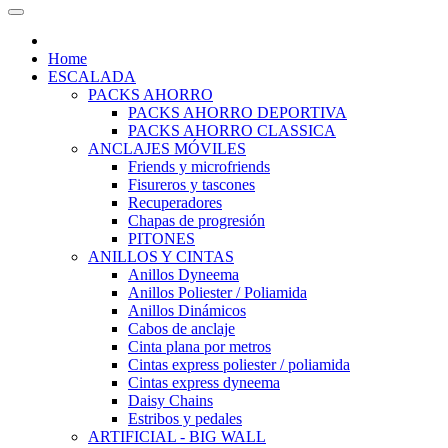
Home
ESCALADA
PACKS AHORRO
PACKS AHORRO DEPORTIVA
PACKS AHORRO CLASSICA
ANCLAJES MÓVILES
Friends y microfriends
Fisureros y tascones
Recuperadores
Chapas de progresión
PITONES
ANILLOS Y CINTAS
Anillos Dyneema
Anillos Poliester / Poliamida
Anillos Dinámicos
Cabos de anclaje
Cinta plana por metros
Cintas express poliester / poliamida
Cintas express dyneema
Daisy Chains
Estribos y pedales
ARTIFICIAL - BIG WALL