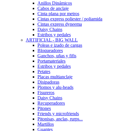
Anillos Dinámicos
Cabos de anclaje
Cinta plana por metros
Cintas express poliester / poliamida
Cintas express dyneema
Daisy Chains
Estribos y pedales
ARTIFICIAL - BIG WALL
Poleas e izado de cargas
Bloqueadores
Ganchos, uñas y fifis
Portamateriales
Estribos y pedales
Petates
Placas multianclaje
Disipadoras
Plomos y alu-heads
Fisureros
Daisy Chains
Recuperadores
Pitones
Friends y microfriends
Pitonisas, anclas, rurps...
Martillos
Guantes