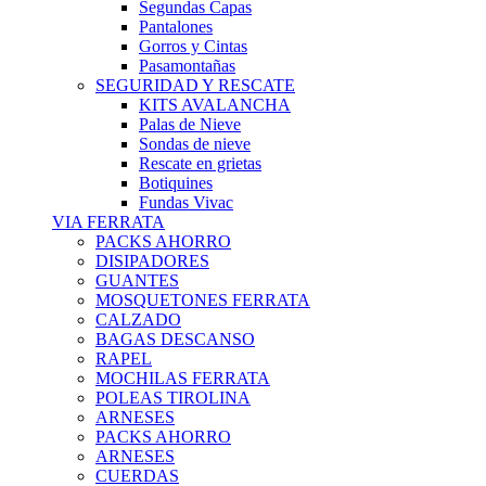
Segundas Capas
Pantalones
Gorros y Cintas
Pasamontañas
SEGURIDAD Y RESCATE
KITS AVALANCHA
Palas de Nieve
Sondas de nieve
Rescate en grietas
Botiquines
Fundas Vivac
VIA FERRATA
PACKS AHORRO
DISIPADORES
GUANTES
MOSQUETONES FERRATA
CALZADO
BAGAS DESCANSO
RAPEL
MOCHILAS FERRATA
POLEAS TIROLINA
ARNESES
PACKS AHORRO
ARNESES
CUERDAS