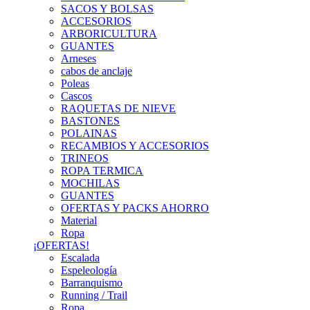
SACOS Y BOLSAS
ACCESORIOS
ARBORICULTURA
GUANTES
Arneses
cabos de anclaje
Poleas
Cascos
RAQUETAS DE NIEVE
BASTONES
POLAINAS
RECAMBIOS Y ACCESORIOS
TRINEOS
ROPA TERMICA
MOCHILAS
GUANTES
OFERTAS Y PACKS AHORRO
Material
Ropa
¡OFERTAS!
Escalada
Espeleología
Barranquismo
Running / Trail
Ropa