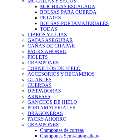
MOCHILAS Y SACOS
MOCHILAS ESCALADA
BOLSAS PARA CUERDA
PETATES
BOLSAS PORTAMATERIALES
TODAS
LIBROS Y GUIAS
GAFAS ASEGURAR
CAÑAS DE CHAPAR
PACKS AHORRO
PIOLETS
CRAMPONES
TORNILLOS DE HIELO
ACCESORIOS Y RECAMBIOS
GUANTES
CUERDAS
DISIPADORAS
ARNESES
GANCHOS DE HIELO
PORTAMATERIALES
DRAGONERAS
PACKS AHORRO
CRAMPONES
Crampones de correas
Crampones Semi-automaticos