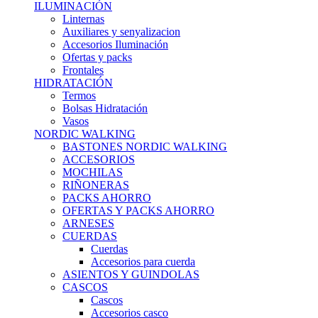
ILUMINACIÓN
Linternas
Auxiliares y senyalizacion
Accesorios Iluminación
Ofertas y packs
Frontales
HIDRATACIÓN
Termos
Bolsas Hidratación
Vasos
NORDIC WALKING
BASTONES NORDIC WALKING
ACCESORIOS
MOCHILAS
RIÑONERAS
PACKS AHORRO
OFERTAS Y PACKS AHORRO
ARNESES
CUERDAS
Cuerdas
Accesorios para cuerda
ASIENTOS Y GUINDOLAS
CASCOS
Cascos
Accesorios casco