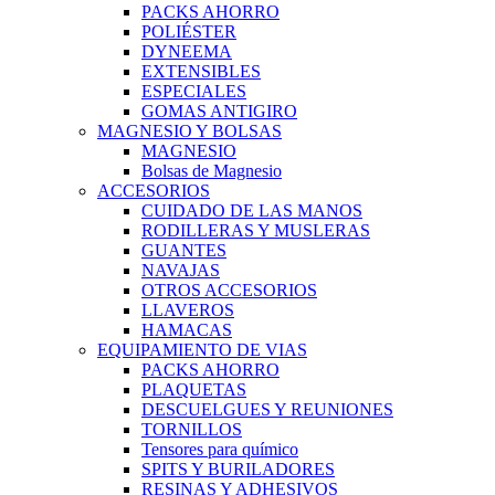
PACKS AHORRO
POLIÉSTER
DYNEEMA
EXTENSIBLES
ESPECIALES
GOMAS ANTIGIRO
MAGNESIO Y BOLSAS
MAGNESIO
Bolsas de Magnesio
ACCESORIOS
CUIDADO DE LAS MANOS
RODILLERAS Y MUSLERAS
GUANTES
NAVAJAS
OTROS ACCESORIOS
LLAVEROS
HAMACAS
EQUIPAMIENTO DE VIAS
PACKS AHORRO
PLAQUETAS
DESCUELGUES Y REUNIONES
TORNILLOS
Tensores para químico
SPITS Y BURILADORES
RESINAS Y ADHESIVOS