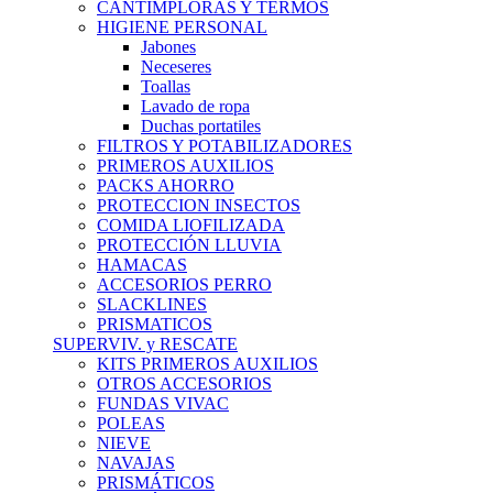
CANTIMPLORAS Y TERMOS
HIGIENE PERSONAL
Jabones
Neceseres
Toallas
Lavado de ropa
Duchas portatiles
FILTROS Y POTABILIZADORES
PRIMEROS AUXILIOS
PACKS AHORRO
PROTECCION INSECTOS
COMIDA LIOFILIZADA
PROTECCIÓN LLUVIA
HAMACAS
ACCESORIOS PERRO
SLACKLINES
PRISMATICOS
SUPERVIV. y RESCATE
KITS PRIMEROS AUXILIOS
OTROS ACCESORIOS
FUNDAS VIVAC
POLEAS
NIEVE
NAVAJAS
PRISMÁTICOS