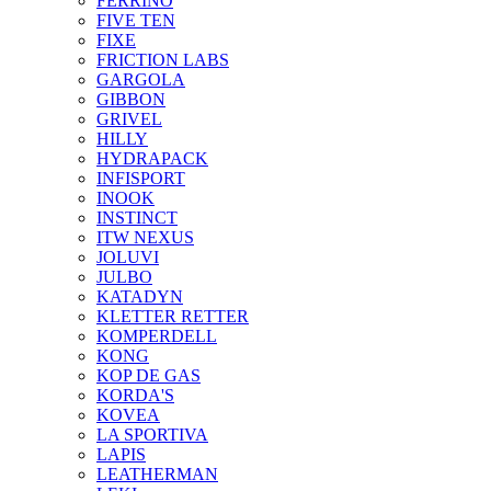
FERRINO
FIVE TEN
FIXE
FRICTION LABS
GARGOLA
GIBBON
GRIVEL
HILLY
HYDRAPACK
INFISPORT
INOOK
INSTINCT
ITW NEXUS
JOLUVI
JULBO
KATADYN
KLETTER RETTER
KOMPERDELL
KONG
KOP DE GAS
KORDA'S
KOVEA
LA SPORTIVA
LAPIS
LEATHERMAN