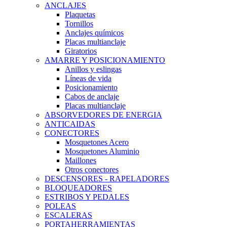
ANCLAJES
Plaquetas
Tornillos
Anclajes químicos
Placas multianclaje
Giratorios
AMARRE Y POSICIONAMIENTO
Anillos y eslingas
Líneas de vida
Posicionamiento
Cabos de anclaje
Placas multianclaje
ABSORVEDORES DE ENERGIA
ANTICAIDAS
CONECTORES
Mosquetones Acero
Mosquetones Aluminio
Maillones
Otros conectores
DESCENSORES - RAPELADORES
BLOQUEADORES
ESTRIBOS Y PEDALES
POLEAS
ESCALERAS
PORTAHERRAMIENTAS