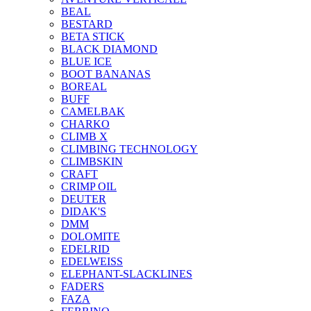
BEAL
BESTARD
BETA STICK
BLACK DIAMOND
BLUE ICE
BOOT BANANAS
BOREAL
BUFF
CAMELBAK
CHARKO
CLIMB X
CLIMBING TECHNOLOGY
CLIMBSKIN
CRAFT
CRIMP OIL
DEUTER
DIDAK'S
DMM
DOLOMITE
EDELRID
EDELWEISS
ELEPHANT-SLACKLINES
FADERS
FAZA