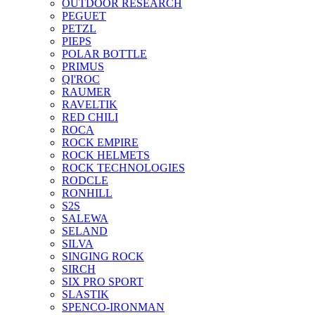
OUTDOOR RESEARCH
PEGUET
PETZL
PIEPS
POLAR BOTTLE
PRIMUS
QI'ROC
RAUMER
RAVELTIK
RED CHILI
ROCA
ROCK EMPIRE
ROCK HELMETS
ROCK TECHNOLOGIES
RODCLE
RONHILL
S2S
SALEWA
SELAND
SILVA
SINGING ROCK
SIRCH
SIX PRO SPORT
SLASTIK
SPENCO-IRONMAN