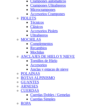
Crampones automaticos
Crampones Ultraligeros
Microcrampones
Accesorios Crampones
PIOLETS
Técnicos
Clásicos
Accesorios Piolets
Ultraligeros
MOCHILAS
Complementos
Recambios
Mochilas
ANCLAJES DE HIELO Y NIEVE
Tornillos de Hielo
Accesorios
Anclas y estacas de nieve
POLAINAS
BOTAS ALPINISMO
GUANTES
ARNESES
CUERDAS
Cuerdas Dobles / Gemelas
Cuerdas Simples
ROPA