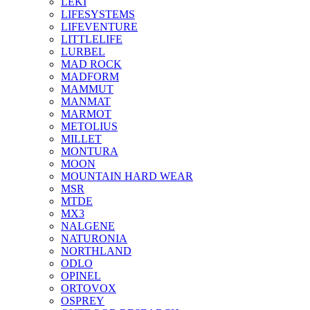
LEKI
LIFESYSTEMS
LIFEVENTURE
LITTLELIFE
LURBEL
MAD ROCK
MADFORM
MAMMUT
MANMAT
MARMOT
METOLIUS
MILLET
MONTURA
MOON
MOUNTAIN HARD WEAR
MSR
MTDE
MX3
NALGENE
NATURONIA
NORTHLAND
ODLO
OPINEL
ORTOVOX
OSPREY