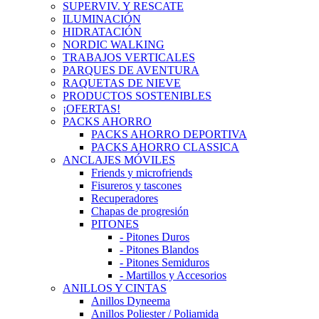
SUPERVIV. Y RESCATE
ILUMINACIÓN
HIDRATACIÓN
NORDIC WALKING
TRABAJOS VERTICALES
PARQUES DE AVENTURA
RAQUETAS DE NIEVE
PRODUCTOS SOSTENIBLES
¡OFERTAS!
PACKS AHORRO
PACKS AHORRO DEPORTIVA
PACKS AHORRO CLASSICA
ANCLAJES MÓVILES
Friends y microfriends
Fisureros y tascones
Recuperadores
Chapas de progresión
PITONES
- Pitones Duros
- Pitones Blandos
- Pitones Semiduros
- Martillos y Accesorios
ANILLOS Y CINTAS
Anillos Dyneema
Anillos Poliester / Poliamida