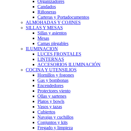
Organizadores
Candados
Riñoneras
Carteras y Portadocumentos
ALMOHADAS Y COJINES
SILLAS Y MESAS
Sillas y asientos
Mesas
Camas plegables
ILUMINACION
LUCES FRONTALES
LINTERNAS
ACCESORIOS ILUMINACIÓN
COCINA Y UTENSILIOS
Hornillos y fogones
Gas y bombonas
Encendedores
Protectores viento
Ollas y sartenes
Platos y bowls
Vasos y tazas
Cubiertos
Navajas y cuchillos
Conjuntos y kits
Fregado y limpieza