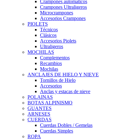
Crampones automaticos
Crampones Ultraligeros
Microcrampones
Accesorios Crampones
PIOLETS
Técnicos
Clásicos
Accesorios Piolets
Ultraligeros
MOCHILAS
Complementos
Recambios
Mochilas
ANCLAJES DE HIELO Y NIEVE
Tornillos de Hielo
Accesorios
Anclas y estacas de nieve
POLAINAS
BOTAS ALPINISMO
GUANTES
ARNESES
CUERDAS
Cuerdas Dobles / Gemelas
Cuerdas Simples
ROPA