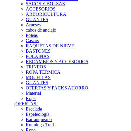
SACOS Y BOLSAS
ACCESORIOS
ARBORICULTURA
GUANTES
Arneses
cabos de anclaje
Poleas
Cascos
RAQUETAS DE NIEVE
BASTONES
POLAINAS
RECAMBIOS Y ACCESORIOS
TRINEOS
ROPA TERMICA
MOCHILAS
GUANTES
OFERTAS Y PACKS AHORRO
Material
Ropa
¡OFERTAS!
Escalada
Espeleología
Barranquismo
Running / Trail
Ropa