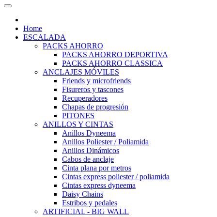
Home
ESCALADA
PACKS AHORRO
PACKS AHORRO DEPORTIVA
PACKS AHORRO CLASSICA
ANCLAJES MÓVILES
Friends y microfriends
Fisureros y tascones
Recuperadores
Chapas de progresión
PITONES
ANILLOS Y CINTAS
Anillos Dyneema
Anillos Poliester / Poliamida
Anillos Dinámicos
Cabos de anclaje
Cinta plana por metros
Cintas express poliester / poliamida
Cintas express dyneema
Daisy Chains
Estribos y pedales
ARTIFICIAL - BIG WALL