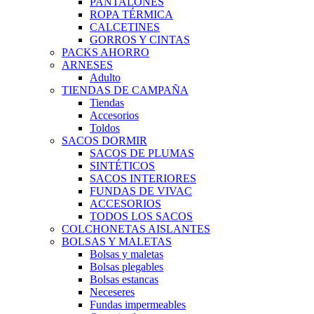
PANTALONES
ROPA TÉRMICA
CALCETINES
GORROS Y CINTAS
PACKS AHORRO
ARNESES
Adulto
TIENDAS DE CAMPAÑA
Tiendas
Accesorios
Toldos
SACOS DORMIR
SACOS DE PLUMAS
SINTÉTICOS
SACOS INTERIORES
FUNDAS DE VIVAC
ACCESORIOS
TODOS LOS SACOS
COLCHONETAS AISLANTES
BOLSAS Y MALETAS
Bolsas y maletas
Bolsas plegables
Bolsas estancas
Neceseres
Fundas impermeables