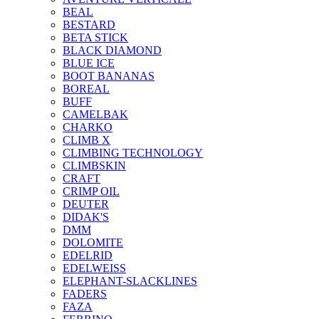
BEAL
BESTARD
BETA STICK
BLACK DIAMOND
BLUE ICE
BOOT BANANAS
BOREAL
BUFF
CAMELBAK
CHARKO
CLIMB X
CLIMBING TECHNOLOGY
CLIMBSKIN
CRAFT
CRIMP OIL
DEUTER
DIDAK'S
DMM
DOLOMITE
EDELRID
EDELWEISS
ELEPHANT-SLACKLINES
FADERS
FAZA