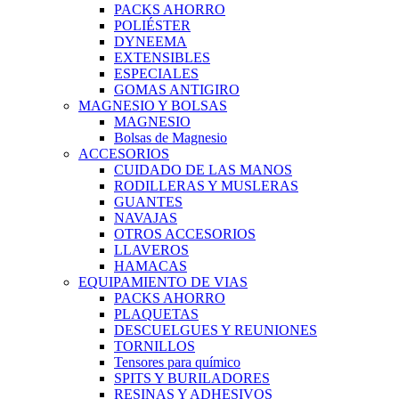
PACKS AHORRO
POLIÉSTER
DYNEEMA
EXTENSIBLES
ESPECIALES
GOMAS ANTIGIRO
MAGNESIO Y BOLSAS
MAGNESIO
Bolsas de Magnesio
ACCESORIOS
CUIDADO DE LAS MANOS
RODILLERAS Y MUSLERAS
GUANTES
NAVAJAS
OTROS ACCESORIOS
LLAVEROS
HAMACAS
EQUIPAMIENTO DE VIAS
PACKS AHORRO
PLAQUETAS
DESCUELGUES Y REUNIONES
TORNILLOS
Tensores para químico
SPITS Y BURILADORES
RESINAS Y ADHESIVOS