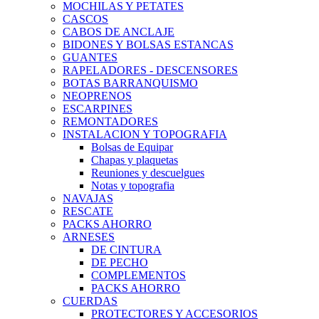
MOCHILAS Y PETATES
CASCOS
CABOS DE ANCLAJE
BIDONES Y BOLSAS ESTANCAS
GUANTES
RAPELADORES - DESCENSORES
BOTAS BARRANQUISMO
NEOPRENOS
ESCARPINES
REMONTADORES
INSTALACION Y TOPOGRAFIA
Bolsas de Equipar
Chapas y plaquetas
Reuniones y descuelgues
Notas y topografia
NAVAJAS
RESCATE
PACKS AHORRO
ARNESES
DE CINTURA
DE PECHO
COMPLEMENTOS
PACKS AHORRO
CUERDAS
PROTECTORES Y ACCESORIOS