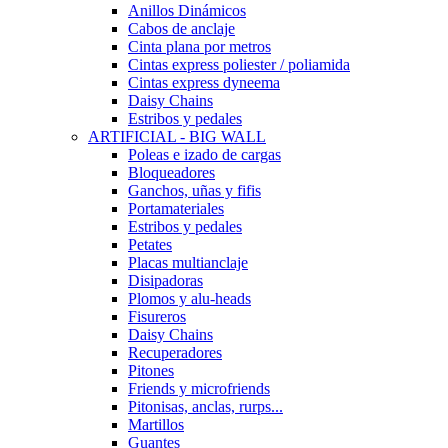
Anillos Dinámicos
Cabos de anclaje
Cinta plana por metros
Cintas express poliester / poliamida
Cintas express dyneema
Daisy Chains
Estribos y pedales
ARTIFICIAL - BIG WALL
Poleas e izado de cargas
Bloqueadores
Ganchos, uñas y fifis
Portamateriales
Estribos y pedales
Petates
Placas multianclaje
Disipadoras
Plomos y alu-heads
Fisureros
Daisy Chains
Recuperadores
Pitones
Friends y microfriends
Pitonisas, anclas, rurps...
Martillos
Guantes