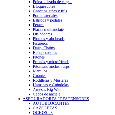
Poleas e izado de cargas
Bloqueadores
Ganchos, uñas y fifis
Portamateriales
Estribos y pedales
Petates
Placas multianclaje
Disipadoras
Plomos y alu-heads
Fisureros
Daisy Chains
Recuperadores
Pitones
Friends y microfriends
Pitonisas, anclas, rurps...
Martillos
Guantes
Rodilleras y Musleras
Hamacas y Guindolas
Arneses Big Wall
Cabos de anclaje
ASEGURADORES / DESCENSORES
AUTOBLOCANTES
CAZOLETAS
OCHOS - 8