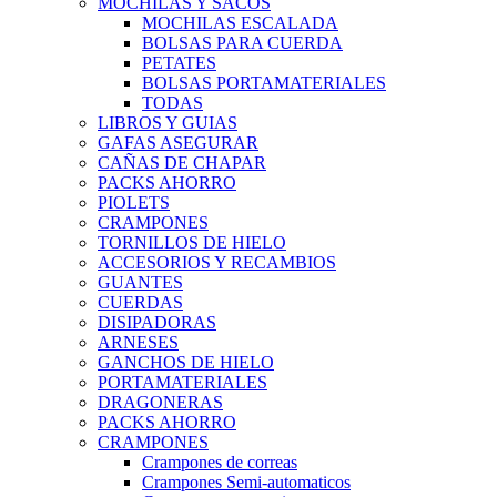
MOCHILAS Y SACOS
MOCHILAS ESCALADA
BOLSAS PARA CUERDA
PETATES
BOLSAS PORTAMATERIALES
TODAS
LIBROS Y GUIAS
GAFAS ASEGURAR
CAÑAS DE CHAPAR
PACKS AHORRO
PIOLETS
CRAMPONES
TORNILLOS DE HIELO
ACCESORIOS Y RECAMBIOS
GUANTES
CUERDAS
DISIPADORAS
ARNESES
GANCHOS DE HIELO
PORTAMATERIALES
DRAGONERAS
PACKS AHORRO
CRAMPONES
Crampones de correas
Crampones Semi-automaticos