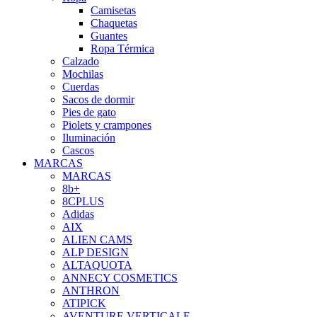
Camisetas
Chaquetas
Guantes
Ropa Térmica
Calzado
Mochilas
Cuerdas
Sacos de dormir
Pies de gato
Piolets y crampones
Iluminación
Cascos
MARCAS
MARCAS
8b+
8CPLUS
Adidas
AIX
ALIEN CAMS
ALP DESIGN
ALTAQUOTA
ANNECY COSMETICS
ANTHRON
ATIPICK
AVENTURE VERTICALE