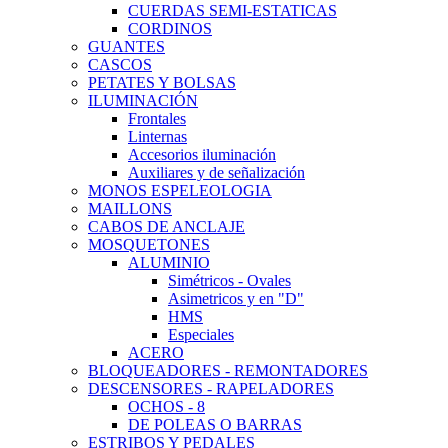
CUERDAS SEMI-ESTATICAS
CORDINOS
GUANTES
CASCOS
PETATES Y BOLSAS
ILUMINACIÓN
Frontales
Linternas
Accesorios iluminación
Auxiliares y de señalización
MONOS ESPELEOLOGIA
MAILLONS
CABOS DE ANCLAJE
MOSQUETONES
ALUMINIO
Simétricos - Ovales
Asimetricos y en "D"
HMS
Especiales
ACERO
BLOQUEADORES - REMONTADORES
DESCENSORES - RAPELADORES
OCHOS - 8
DE POLEAS O BARRAS
ESTRIBOS Y PEDALES