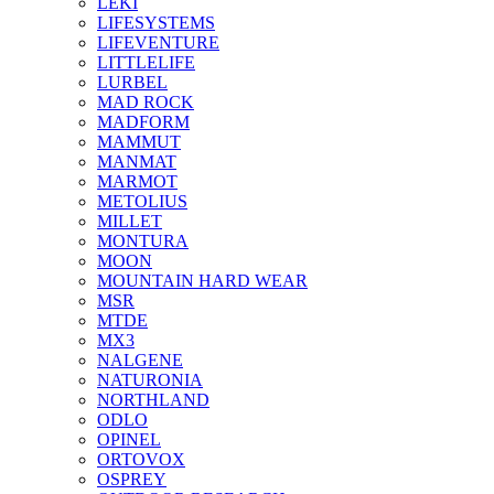
LEKI
LIFESYSTEMS
LIFEVENTURE
LITTLELIFE
LURBEL
MAD ROCK
MADFORM
MAMMUT
MANMAT
MARMOT
METOLIUS
MILLET
MONTURA
MOON
MOUNTAIN HARD WEAR
MSR
MTDE
MX3
NALGENE
NATURONIA
NORTHLAND
ODLO
OPINEL
ORTOVOX
OSPREY