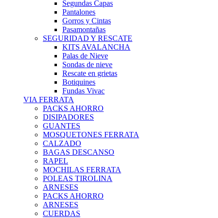
Segundas Capas
Pantalones
Gorros y Cintas
Pasamontañas
SEGURIDAD Y RESCATE
KITS AVALANCHA
Palas de Nieve
Sondas de nieve
Rescate en grietas
Botiquines
Fundas Vivac
VIA FERRATA
PACKS AHORRO
DISIPADORES
GUANTES
MOSQUETONES FERRATA
CALZADO
BAGAS DESCANSO
RAPEL
MOCHILAS FERRATA
POLEAS TIROLINA
ARNESES
PACKS AHORRO
ARNESES
CUERDAS