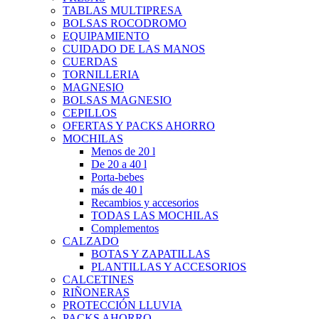
TABLAS MULTIPRESA
BOLSAS ROCODROMO
EQUIPAMIENTO
CUIDADO DE LAS MANOS
CUERDAS
TORNILLERIA
MAGNESIO
BOLSAS MAGNESIO
CEPILLOS
OFERTAS Y PACKS AHORRO
MOCHILAS
Menos de 20 l
De 20 a 40 l
Porta-bebes
más de 40 l
Recambios y accesorios
TODAS LAS MOCHILAS
Complementos
CALZADO
BOTAS Y ZAPATILLAS
PLANTILLAS Y ACCESORIOS
CALCETINES
RIÑONERAS
PROTECCIÓN LLUVIA
PACKS AHORRO