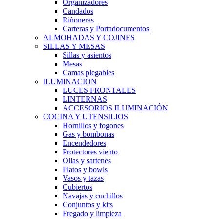
Organizadores
Candados
Riñoneras
Carteras y Portadocumentos
ALMOHADAS Y COJINES
SILLAS Y MESAS
Sillas y asientos
Mesas
Camas plegables
ILUMINACION
LUCES FRONTALES
LINTERNAS
ACCESORIOS ILUMINACIÓN
COCINA Y UTENSILIOS
Hornillos y fogones
Gas y bombonas
Encendedores
Protectores viento
Ollas y sartenes
Platos y bowls
Vasos y tazas
Cubiertos
Navajas y cuchillos
Conjuntos y kits
Fregado y limpieza