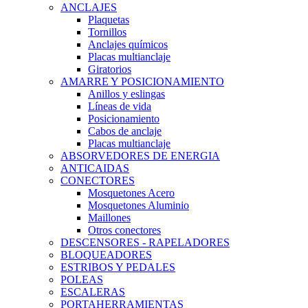
ANCLAJES
Plaquetas
Tornillos
Anclajes químicos
Placas multianclaje
Giratorios
AMARRE Y POSICIONAMIENTO
Anillos y eslingas
Líneas de vida
Posicionamiento
Cabos de anclaje
Placas multianclaje
ABSORVEDORES DE ENERGIA
ANTICAIDAS
CONECTORES
Mosquetones Acero
Mosquetones Aluminio
Maillones
Otros conectores
DESCENSORES - RAPELADORES
BLOQUEADORES
ESTRIBOS Y PEDALES
POLEAS
ESCALERAS
PORTAHERRAMIENTAS