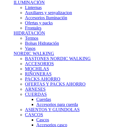
ILUMINACIÓN
Linternas
Auxiliares y senyalizacion
Accesorios Iluminación
Ofertas y packs
Frontales
HIDRATACIÓN
Termos
Bolsas Hidratación
Vasos
NORDIC WALKING
BASTONES NORDIC WALKING
ACCESORIOS
MOCHILAS
RIÑONERAS
PACKS AHORRO
OFERTAS Y PACKS AHORRO
ARNESES
CUERDAS
Cuerdas
Accesorios para cuerda
ASIENTOS Y GUINDOLAS
CASCOS
Cascos
Accesorios casco