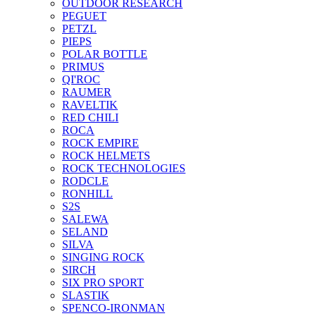
OUTDOOR RESEARCH
PEGUET
PETZL
PIEPS
POLAR BOTTLE
PRIMUS
QI'ROC
RAUMER
RAVELTIK
RED CHILI
ROCA
ROCK EMPIRE
ROCK HELMETS
ROCK TECHNOLOGIES
RODCLE
RONHILL
S2S
SALEWA
SELAND
SILVA
SINGING ROCK
SIRCH
SIX PRO SPORT
SLASTIK
SPENCO-IRONMAN