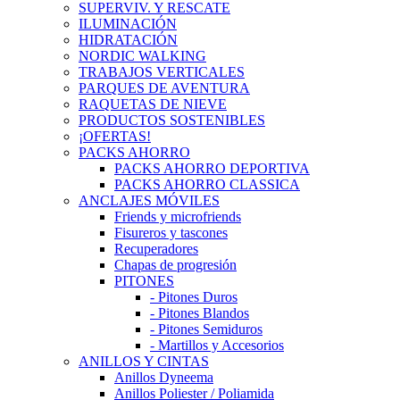
SUPERVIV. Y RESCATE
ILUMINACIÓN
HIDRATACIÓN
NORDIC WALKING
TRABAJOS VERTICALES
PARQUES DE AVENTURA
RAQUETAS DE NIEVE
PRODUCTOS SOSTENIBLES
¡OFERTAS!
PACKS AHORRO
PACKS AHORRO DEPORTIVA
PACKS AHORRO CLASSICA
ANCLAJES MÓVILES
Friends y microfriends
Fisureros y tascones
Recuperadores
Chapas de progresión
PITONES
- Pitones Duros
- Pitones Blandos
- Pitones Semiduros
- Martillos y Accesorios
ANILLOS Y CINTAS
Anillos Dyneema
Anillos Poliester / Poliamida