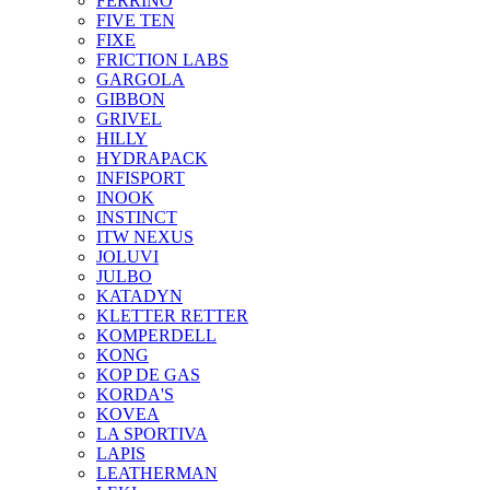
FERRINO
FIVE TEN
FIXE
FRICTION LABS
GARGOLA
GIBBON
GRIVEL
HILLY
HYDRAPACK
INFISPORT
INOOK
INSTINCT
ITW NEXUS
JOLUVI
JULBO
KATADYN
KLETTER RETTER
KOMPERDELL
KONG
KOP DE GAS
KORDA'S
KOVEA
LA SPORTIVA
LAPIS
LEATHERMAN