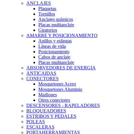
ANCLAJES
Plaquetas
Tornillos
Anclajes químicos
Placas multianclaje
Giratorios
AMARRE Y POSICIONAMIENTO
Anillos y eslingas
Líneas de vida
Posicionamiento
Cabos de anclaje
Placas multianclaje
ABSORVEDORES DE ENERGIA
ANTICAIDAS
CONECTORES
Mosquetones Acero
Mosquetones Aluminio
Maillones
Otros conectores
DESCENSORES - RAPELADORES
BLOQUEADORES
ESTRIBOS Y PEDALES
POLEAS
ESCALERAS
PORTAHERRAMIENTAS