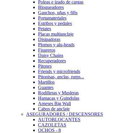
Poleas e izado de cargas
Bloqueadores
Ganchos, uñas y fifis
Portamateriales
Estribos y pedales
Petates
Placas multianclaje
Disipadoras
Plomos y alu-heads
Fisureros
Daisy Chains
Recuperadores
Pitones
Friends y microfriends
Pitonisas, anclas, rurps...
Martillos
Guantes
Rodilleras y Musleras
Hamacas y Guindolas
Arneses Big Wall
Cabos de anclaje
ASEGURADORES / DESCENSORES
AUTOBLOCANTES
CAZOLETAS
OCHOS - 8