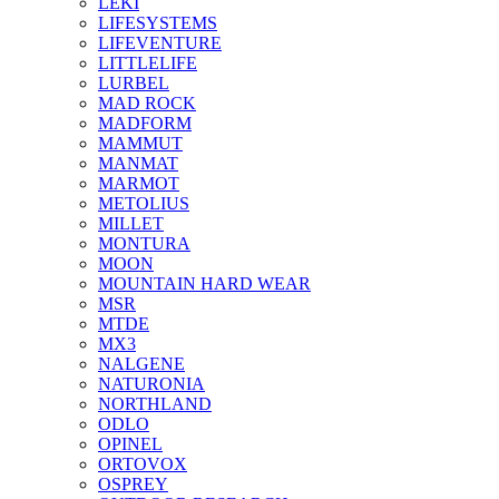
LEKI
LIFESYSTEMS
LIFEVENTURE
LITTLELIFE
LURBEL
MAD ROCK
MADFORM
MAMMUT
MANMAT
MARMOT
METOLIUS
MILLET
MONTURA
MOON
MOUNTAIN HARD WEAR
MSR
MTDE
MX3
NALGENE
NATURONIA
NORTHLAND
ODLO
OPINEL
ORTOVOX
OSPREY