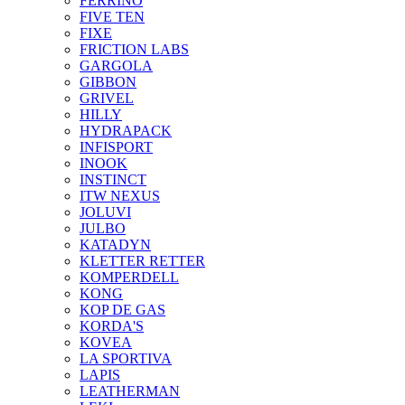
FERRINO
FIVE TEN
FIXE
FRICTION LABS
GARGOLA
GIBBON
GRIVEL
HILLY
HYDRAPACK
INFISPORT
INOOK
INSTINCT
ITW NEXUS
JOLUVI
JULBO
KATADYN
KLETTER RETTER
KOMPERDELL
KONG
KOP DE GAS
KORDA'S
KOVEA
LA SPORTIVA
LAPIS
LEATHERMAN