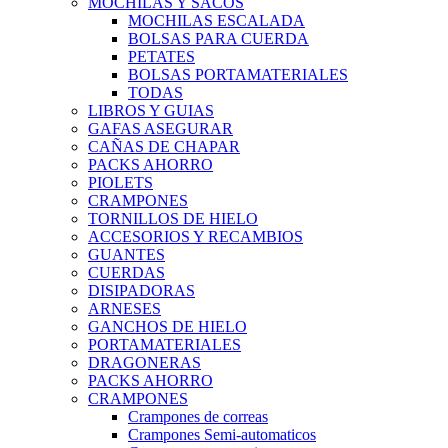
MOCHILAS Y SACOS
MOCHILAS ESCALADA
BOLSAS PARA CUERDA
PETATES
BOLSAS PORTAMATERIALES
TODAS
LIBROS Y GUIAS
GAFAS ASEGURAR
CAÑAS DE CHAPAR
PACKS AHORRO
PIOLETS
CRAMPONES
TORNILLOS DE HIELO
ACCESORIOS Y RECAMBIOS
GUANTES
CUERDAS
DISIPADORAS
ARNESES
GANCHOS DE HIELO
PORTAMATERIALES
DRAGONERAS
PACKS AHORRO
CRAMPONES
Crampones de correas
Crampones Semi-automaticos