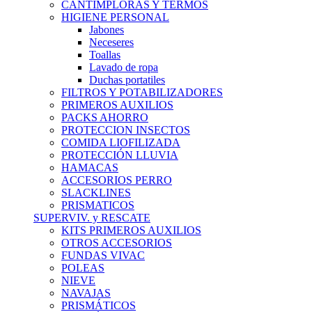
CANTIMPLORAS Y TERMOS
HIGIENE PERSONAL
Jabones
Neceseres
Toallas
Lavado de ropa
Duchas portatiles
FILTROS Y POTABILIZADORES
PRIMEROS AUXILIOS
PACKS AHORRO
PROTECCION INSECTOS
COMIDA LIOFILIZADA
PROTECCIÓN LLUVIA
HAMACAS
ACCESORIOS PERRO
SLACKLINES
PRISMATICOS
SUPERVIV. y RESCATE
KITS PRIMEROS AUXILIOS
OTROS ACCESORIOS
FUNDAS VIVAC
POLEAS
NIEVE
NAVAJAS
PRISMÁTICOS