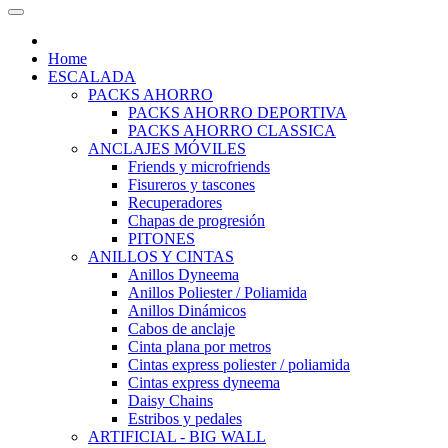
Home
ESCALADA
PACKS AHORRO
PACKS AHORRO DEPORTIVA
PACKS AHORRO CLASSICA
ANCLAJES MÓVILES
Friends y microfriends
Fisureros y tascones
Recuperadores
Chapas de progresión
PITONES
ANILLOS Y CINTAS
Anillos Dyneema
Anillos Poliester / Poliamida
Anillos Dinámicos
Cabos de anclaje
Cinta plana por metros
Cintas express poliester / poliamida
Cintas express dyneema
Daisy Chains
Estribos y pedales
ARTIFICIAL - BIG WALL