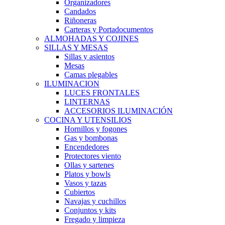
Organizadores
Candados
Riñoneras
Carteras y Portadocumentos
ALMOHADAS Y COJINES
SILLAS Y MESAS
Sillas y asientos
Mesas
Camas plegables
ILUMINACION
LUCES FRONTALES
LINTERNAS
ACCESORIOS ILUMINACIÓN
COCINA Y UTENSILIOS
Hornillos y fogones
Gas y bombonas
Encendedores
Protectores viento
Ollas y sartenes
Platos y bowls
Vasos y tazas
Cubiertos
Navajas y cuchillos
Conjuntos y kits
Fregado y limpieza