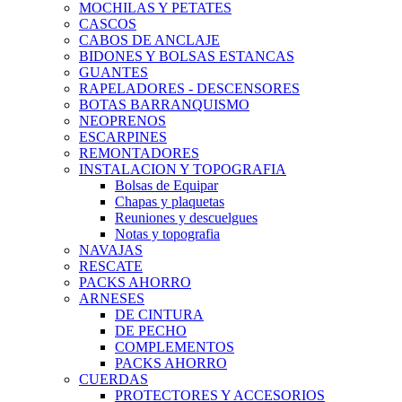
MOCHILAS Y PETATES
CASCOS
CABOS DE ANCLAJE
BIDONES Y BOLSAS ESTANCAS
GUANTES
RAPELADORES - DESCENSORES
BOTAS BARRANQUISMO
NEOPRENOS
ESCARPINES
REMONTADORES
INSTALACION Y TOPOGRAFIA
Bolsas de Equipar
Chapas y plaquetas
Reuniones y descuelgues
Notas y topografia
NAVAJAS
RESCATE
PACKS AHORRO
ARNESES
DE CINTURA
DE PECHO
COMPLEMENTOS
PACKS AHORRO
CUERDAS
PROTECTORES Y ACCESORIOS