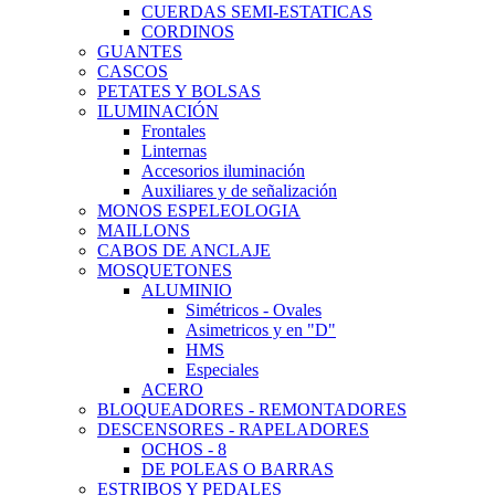
CUERDAS SEMI-ESTATICAS
CORDINOS
GUANTES
CASCOS
PETATES Y BOLSAS
ILUMINACIÓN
Frontales
Linternas
Accesorios iluminación
Auxiliares y de señalización
MONOS ESPELEOLOGIA
MAILLONS
CABOS DE ANCLAJE
MOSQUETONES
ALUMINIO
Simétricos - Ovales
Asimetricos y en "D"
HMS
Especiales
ACERO
BLOQUEADORES - REMONTADORES
DESCENSORES - RAPELADORES
OCHOS - 8
DE POLEAS O BARRAS
ESTRIBOS Y PEDALES