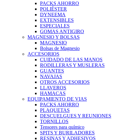
PACKS AHORRO
POLIÉSTER
DYNEEMA
EXTENSIBLES
ESPECIALES
GOMAS ANTIGIRO
MAGNESIO Y BOLSAS
MAGNESIO
Bolsas de Magnesio
ACCESORIOS
CUIDADO DE LAS MANOS
RODILLERAS Y MUSLERAS
GUANTES
NAVAJAS
OTROS ACCESORIOS
LLAVEROS
HAMACAS
EQUIPAMIENTO DE VIAS
PACKS AHORRO
PLAQUETAS
DESCUELGUES Y REUNIONES
TORNILLOS
Tensores para químico
SPITS Y BURILADORES
RESINAS Y ADHESIVOS