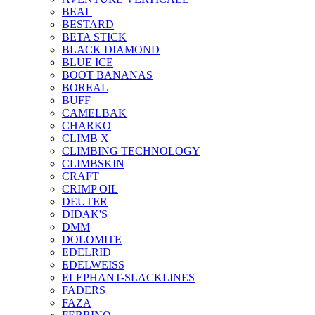
BEAL
BESTARD
BETA STICK
BLACK DIAMOND
BLUE ICE
BOOT BANANAS
BOREAL
BUFF
CAMELBAK
CHARKO
CLIMB X
CLIMBING TECHNOLOGY
CLIMBSKIN
CRAFT
CRIMP OIL
DEUTER
DIDAK'S
DMM
DOLOMITE
EDELRID
EDELWEISS
ELEPHANT-SLACKLINES
FADERS
FAZA