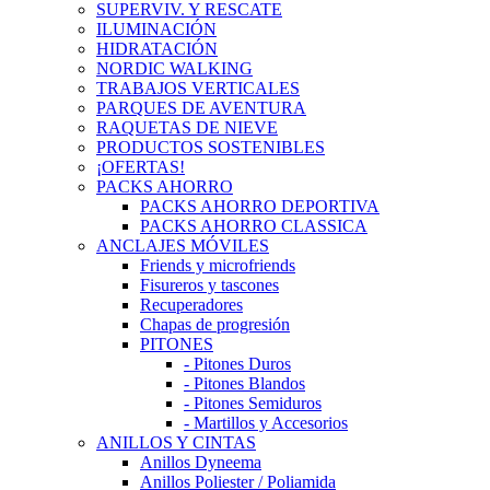
SUPERVIV. Y RESCATE
ILUMINACIÓN
HIDRATACIÓN
NORDIC WALKING
TRABAJOS VERTICALES
PARQUES DE AVENTURA
RAQUETAS DE NIEVE
PRODUCTOS SOSTENIBLES
¡OFERTAS!
PACKS AHORRO
PACKS AHORRO DEPORTIVA
PACKS AHORRO CLASSICA
ANCLAJES MÓVILES
Friends y microfriends
Fisureros y tascones
Recuperadores
Chapas de progresión
PITONES
- Pitones Duros
- Pitones Blandos
- Pitones Semiduros
- Martillos y Accesorios
ANILLOS Y CINTAS
Anillos Dyneema
Anillos Poliester / Poliamida