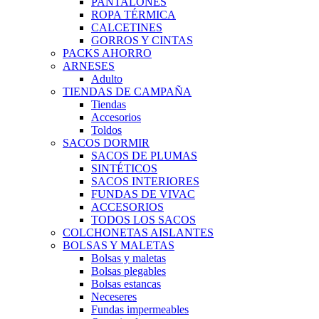
PANTALONES
ROPA TÉRMICA
CALCETINES
GORROS Y CINTAS
PACKS AHORRO
ARNESES
Adulto
TIENDAS DE CAMPAÑA
Tiendas
Accesorios
Toldos
SACOS DORMIR
SACOS DE PLUMAS
SINTÉTICOS
SACOS INTERIORES
FUNDAS DE VIVAC
ACCESORIOS
TODOS LOS SACOS
COLCHONETAS AISLANTES
BOLSAS Y MALETAS
Bolsas y maletas
Bolsas plegables
Bolsas estancas
Neceseres
Fundas impermeables