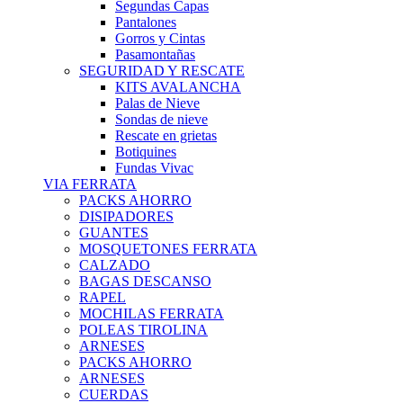
Segundas Capas
Pantalones
Gorros y Cintas
Pasamontañas
SEGURIDAD Y RESCATE
KITS AVALANCHA
Palas de Nieve
Sondas de nieve
Rescate en grietas
Botiquines
Fundas Vivac
VIA FERRATA
PACKS AHORRO
DISIPADORES
GUANTES
MOSQUETONES FERRATA
CALZADO
BAGAS DESCANSO
RAPEL
MOCHILAS FERRATA
POLEAS TIROLINA
ARNESES
PACKS AHORRO
ARNESES
CUERDAS