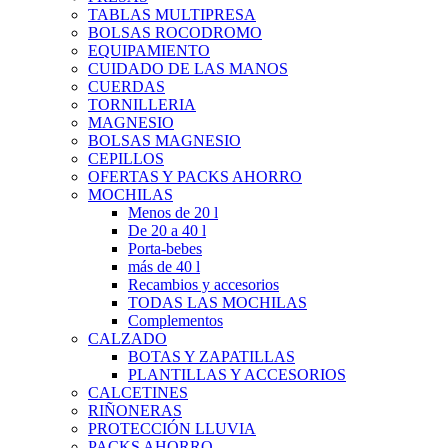
TABLAS MULTIPRESA
BOLSAS ROCODROMO
EQUIPAMIENTO
CUIDADO DE LAS MANOS
CUERDAS
TORNILLERIA
MAGNESIO
BOLSAS MAGNESIO
CEPILLOS
OFERTAS Y PACKS AHORRO
MOCHILAS
Menos de 20 l
De 20 a 40 l
Porta-bebes
más de 40 l
Recambios y accesorios
TODAS LAS MOCHILAS
Complementos
CALZADO
BOTAS Y ZAPATILLAS
PLANTILLAS Y ACCESORIOS
CALCETINES
RIÑONERAS
PROTECCIÓN LLUVIA
PACKS AHORRO