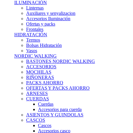
ILUMINACIÓN
Linternas
Auxiliares y senyalizacion
Accesorios Iluminación
Ofertas y packs
Frontales
HIDRATACIÓN
Termos
Bolsas Hidratación
Vasos
NORDIC WALKING
BASTONES NORDIC WALKING
ACCESORIOS
MOCHILAS
RIÑONERAS
PACKS AHORRO
OFERTAS Y PACKS AHORRO
ARNESES
CUERDAS
Cuerdas
Accesorios para cuerda
ASIENTOS Y GUINDOLAS
CASCOS
Cascos
Accesorios casco