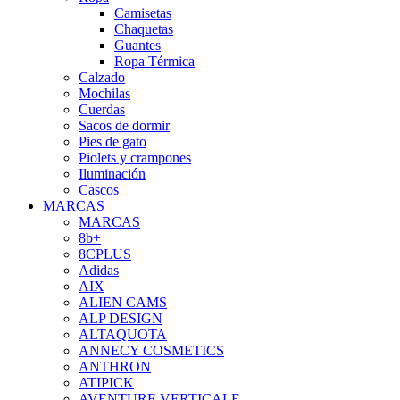
Camisetas
Chaquetas
Guantes
Ropa Térmica
Calzado
Mochilas
Cuerdas
Sacos de dormir
Pies de gato
Piolets y crampones
Iluminación
Cascos
MARCAS
MARCAS
8b+
8CPLUS
Adidas
AIX
ALIEN CAMS
ALP DESIGN
ALTAQUOTA
ANNECY COSMETICS
ANTHRON
ATIPICK
AVENTURE VERTICALE