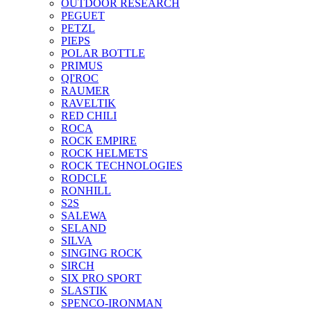
OUTDOOR RESEARCH
PEGUET
PETZL
PIEPS
POLAR BOTTLE
PRIMUS
QI'ROC
RAUMER
RAVELTIK
RED CHILI
ROCA
ROCK EMPIRE
ROCK HELMETS
ROCK TECHNOLOGIES
RODCLE
RONHILL
S2S
SALEWA
SELAND
SILVA
SINGING ROCK
SIRCH
SIX PRO SPORT
SLASTIK
SPENCO-IRONMAN