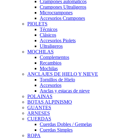
Crampones automaticos
Crampones Ultraligeros
Microcrampones
Accesorios Crampones
PIOLETS
Técnicos
Clásicos
Accesorios Piolets
Ultraligeros
MOCHILAS
Complementos
Recambios
Mochilas
ANCLAJES DE HIELO Y NIEVE
Tornillos de Hielo
Accesorios
Anclas y estacas de nieve
POLAINAS
BOTAS ALPINISMO
GUANTES
ARNESES
CUERDAS
Cuerdas Dobles / Gemelas
Cuerdas Simples
ROPA