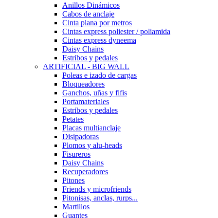
Anillos Dinámicos
Cabos de anclaje
Cinta plana por metros
Cintas express poliester / poliamida
Cintas express dyneema
Daisy Chains
Estribos y pedales
ARTIFICIAL - BIG WALL
Poleas e izado de cargas
Bloqueadores
Ganchos, uñas y fifis
Portamateriales
Estribos y pedales
Petates
Placas multianclaje
Disipadoras
Plomos y alu-heads
Fisureros
Daisy Chains
Recuperadores
Pitones
Friends y microfriends
Pitonisas, anclas, rurps...
Martillos
Guantes